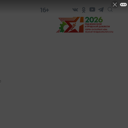
16+
0