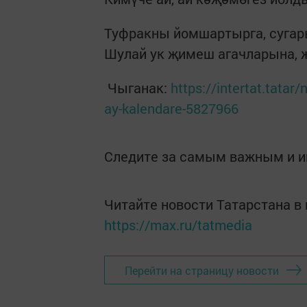
Туфракны йомшартырга, сугары
Шулай ук җимеш агачларына, җ
Чыганак:
https://intertat.tata
ay-kalendare-5827966
Следите за самым важным и 
Читайте новости Татарстана 
https://max.ru/tatmedia
Перейти на страницу новости