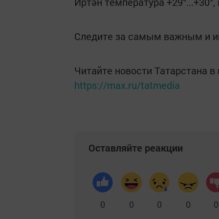
Иртән температура +29°...+30°, 
Следите за самым важным и 
Читайте новости Татарстана 
https://max.ru/tatmedia
Оставляйте реакции
0
0
0
0
0