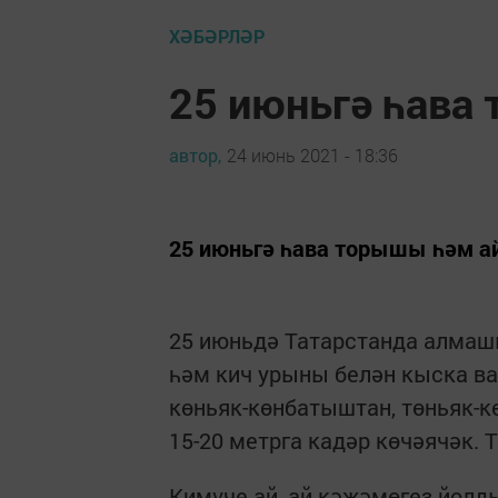
ХӘБӘРЛӘР
25 июньгә һава
автор,
24 июнь 2021 - 18:36
25 июньгә һава торышы һәм а
25 июньдә Татарстанда алмаш
һәм кич урыны белән кыска ва
көньяк-көнбатыштан, төньяк-к
15-20 метрга кадәр көчәячәк. Т
Кимүче ай, ай кәҗәмөгез йол