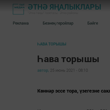
ӘТНӘ ЯҢАЛЫКЛАРЫ
"Әтнә таңы" газетасы - Әтнә районы
Реклама
Безнең геройлар
Бәйге
ҺАВА ТОРЫШЫ
Һава торышы
автор,
25 июнь 2021 - 08:10
Көннәр эссе тора, үзегезне сак