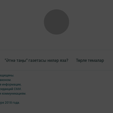
"Әтнә таңы" газетасы ниләр яза?
Төрле темалар
защищены.
аконом.
ме информации,
 редакций СМИ.
ым коммуникациям.
ря 2018 года.