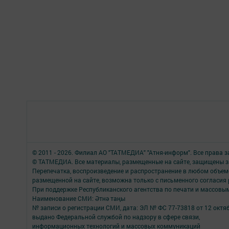
© 2011 - 2026. Филиал АО "ТАТМЕДИА" "Атня-информ". Все права 
© ТАТМЕДИА. Все материалы, размещенные на сайте, защищены з
Перепечатка, воспроизведение и распространение в любом объе
размещенной на сайте, возможна только с письменного согласия
При поддержке Республиканского агентства по печати и массов
Наименование СМИ: Әтнә таңы
№ записи о регистрации СМИ, дата: ЭЛ № ФС 77-73818 от 12 октяб
выдано Федеральной службой по надзору в сфере связи,
информационных технологий и массовых коммуникаций