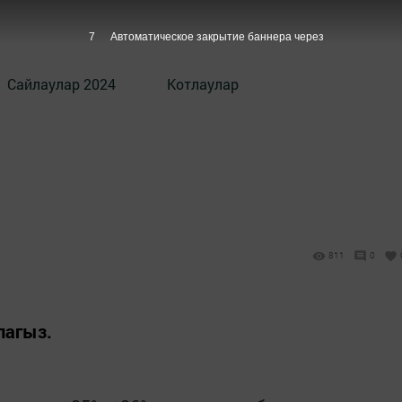
6
Автоматическое закрытие баннера через
Сайлаулар 2024
Котлаулар
811
0
лагыз.