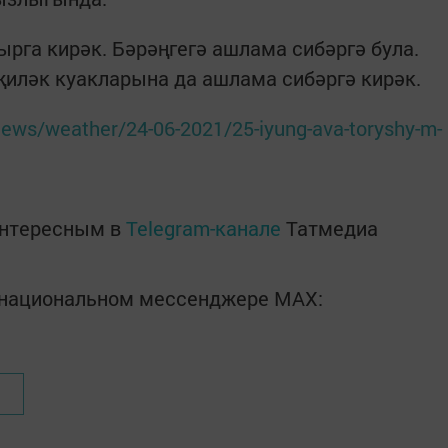
рга кирәк. Бәрәңгегә ашлама сибәргә була.
иләк куакларына да ашлама сибәргә кирәк.
r/news/weather/24-06-2021/25-iyung-ava-toryshy-m-
интересным в
Telegram-канале
Татмедиа
в национальном мессенджере MАХ: