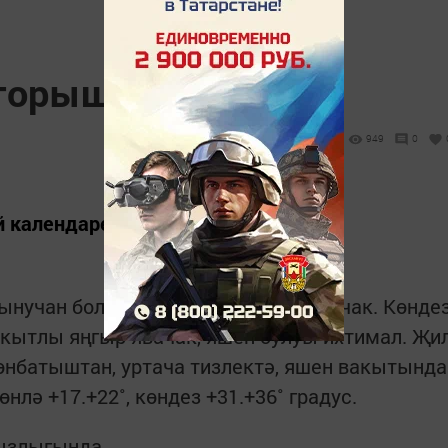
 торышы
949
0
й календаре
ынучан болытлы һава торышы булачак. Көнде
кытлы яңгыр явачак, яшен булуы ихтимал. Җи
өнбатыштан, уртача тизлектә, яшен вакытында
өнлә +17.+22˚, көндез +31.+36˚ градус.
дызлыгында.