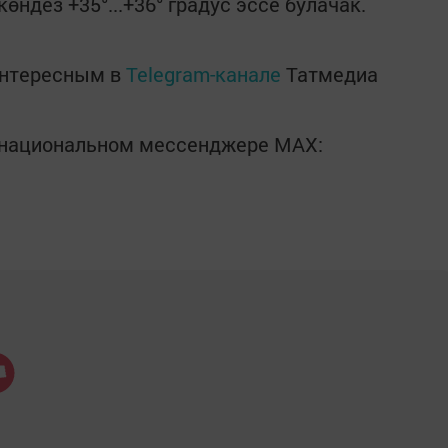
көндез +35°...+36° градус эссе булачак.
интересным в
Telegram-канале
Татмедиа
в национальном мессенджере MАХ: