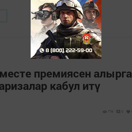
месте премиясен алырга
аризалар кабул итү
778
0