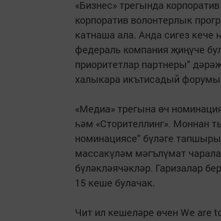
«Бизнес» трегында корпорати
корпоратив волонтерлык про
катнаша ала. Анда сигез кече 
федераль компания җиңүче бул
приоритетлар партнеры" дәрәҗ
халыкара икътисадый форумы
«Медиа» трегына өч номинация
һәм «Сторителлинг». Моннан 
номинациясе" бүләге тапшыры
массакүләм мәгълүмат чаралар
бүләкләячәкләр. Гаризалар бе
15 кеше булачак.
Чит ил кешеләре өчен We are t