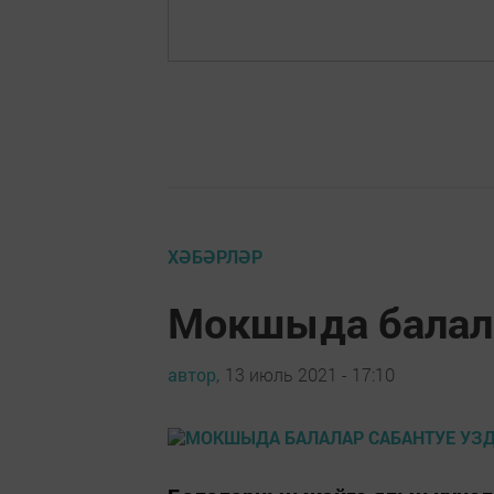
ХӘБӘРЛӘР
Мокшыда балал
автор,
13 июль 2021 - 17:10