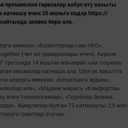
 премиясенә гаризалар кабул итү вакыты
катнашу өчен 25 июльгә кадәр https://
сайтында заявка бирә ала.
рергә мөмкин: «Волонтерлар һәм НКО»,
together (чит ил гражданнары өчен). Аерым
О" трегында 14 яшьтән өлкәнрәк һәм социаль
ган оешмалар катнаша ала. Шул ук вакытта
нча керергә мөмкин: «Кешеләргә ярдәм»,
нлекләр иле», «Мәдәни мирас», «Комфортлы
әү өчен технологияләр», «Геройлар безнең
рада». Җиңүчеләр булган 72 катнашучы 2,5 млн
терүгә грантлар отачак.