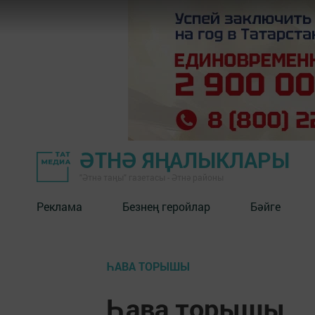
ӘТНӘ ЯҢАЛЫКЛАРЫ
"Әтнә таңы" газетасы - Әтнә районы
Реклама
Безнең геройлар
Бәйге
ҺАВА ТОРЫШЫ
Һава торышы