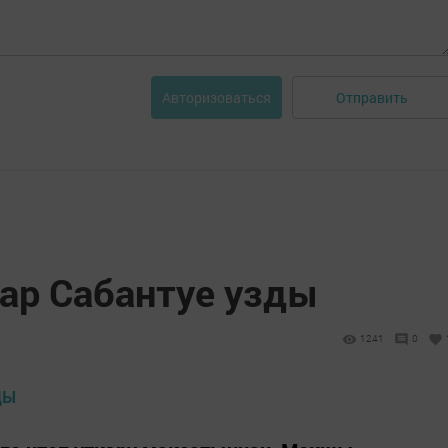
Отправить
Авторизоваться
ар Сабантуе узды
1241
0