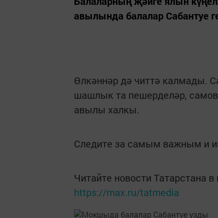
Балаларның җәйге ялын күңел
авылында балалар Сабантуе г
Өлкәннәр дә читтә калмады. 
шашлык та пешерделәр, само
авылы халкы.
Следите за самым важным и 
Читайте новости Татарстана 
https://max.ru/tatmedia