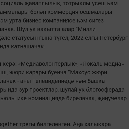
в социаль җаваплылык, тотрыклы үсеш һәм
граммалары белән коммерция оешмалары
һәм урта бизнес компаниясе һәм сигез
ачак. Шул ук вакытта алар "Милли
әле статусын гына түгел, 2022 елгы Петербург
нда катнашачак.
 керә: «Медиаволонтерлык», «Локаль медиа»
тыш, жюри карары буенча "Махсус жюри
лачак - аны телевидениедә һәм башка
ында зур проектлар, шулай ук блогосферада
рьюлы ике номинациядә биреләчәк, җиңүчеләр
ogether трегы билгеләнгән. Аңа халыкара