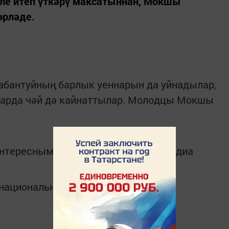
ле итеп үткәрү максатыннан, Мокшы
өрләде.
Сабантуйның барлык уеннарын да уйнадылар,
варда чәй дә кайнаттылар. Молодцы Мокшы
интересным в
Telegram-канале
Татмедиа
в национальном мессенджере MАХ: