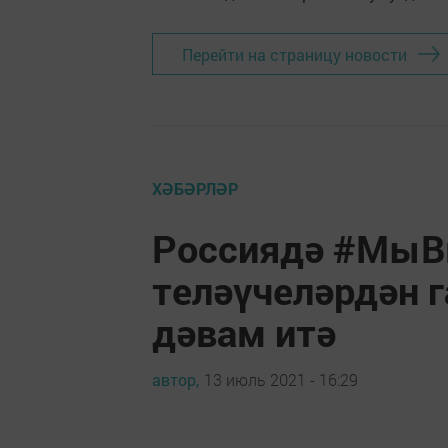
Перейти на страницу новости
ХӘБӘРЛӘР
Россиядә #МыВ
теләүчеләрдән г
дәвам итә
автор,
13 июль 2021 - 16:29