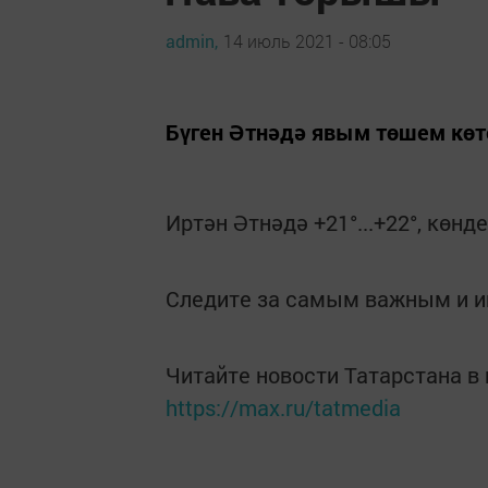
admin,
14 июль 2021 - 08:05
Бүген Әтнәдә явым төшем көт
Иртән Әтнәдә +21°...+22°, көнд
Следите за самым важным и 
Читайте новости Татарстана 
https://max.ru/tatmedia