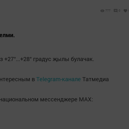
777
0
елми.
ез +27°...+28° градус җылы булачак.
интересным в
Telegram-канале
Татмедиа
в национальном мессенджере MАХ: