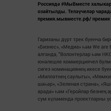
Россиядә #МыВместе халыкара
озайтылды. Теләүчеләр чарада 
премия.мывместе.рф/ премия 
Гаризаны дүрт трек буенча би
«Бизнес», «Медиа» һәм We are 
алганда, "Волонтерлар һәм НК
юнәлешле коммерциячел булма
сигез номинациянең икесе буе
«Милләтнең саулыгы», «Мөмки
шәһәр», «Зеленая страна», «Яш
арада» һәм «Геройлар безнең а
сум күләмендә проектларны үс