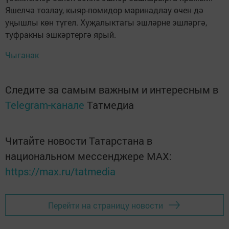
Яшелчә тозлау, кыяр-помидор маринадлау өчен дә
уңышлы көн түгел. Хуҗалыктагы эшләрне эшләргә,
туфракны эшкәртергә ярый.
Чыганак
Следите за самым важным и интересным в
Telegram-канале
Татмедиа
Читайте новости Татарстана в
национальном мессенджере MАХ:
https://max.ru/tatmedia
Перейти на страницу новости