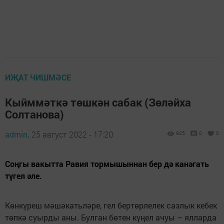
ИҖАТ ЧИШМӘСЕ
Кыйммәткә төшкән сабак (Зөләйха
Солтанова)
admin,
25 август 2022 - 17:20
925
0
0
Соңгы вакытта Равия тормышыннан бер дә канәгать
түгел әле.
Көнкүреш мәшәкатьләре, гел бертөрлелек сазлык кебек
төпкә суырды аны. Булган бөтен күңел ачуы – ялларда