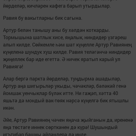
йөрделәр, кичләрен кафега барып утырдылар.
Равия бу вакытларны бик сагына.
Артур белән танышу аны бу хәлдән коткарды.
Тормышына шатлык хисе, яңалык, ниндидер үзгәреш
алып килде. Сөйкемле һәм шат күңелле Артур Равиянең
күңеленә шундук хуш килде. Равия теләгәнчә ниндидер
җиңеллек бар иде егеттә. Ә ничек яратып карый ул
Равиягә!
Алар бергә паркта йөрделәр, туңдырма ашадылар,
Артур аңа шигырьләр укыды, чәчәкләр, бәләкәй генә
йомшак уенчыклар бүләк итте. Ни гаҗәп, хәтта 40
яшьтә дә мондый вак-төяк нәрсә күңелгә бик ятышлы
икән.
Әйе, Артур Равиянең чәчен яңача җыйганын да, ирененә
яңа төстәге иннек сөрткәнен дә күрә! Шушындый
игътибар башны әйләндерә дә инде.