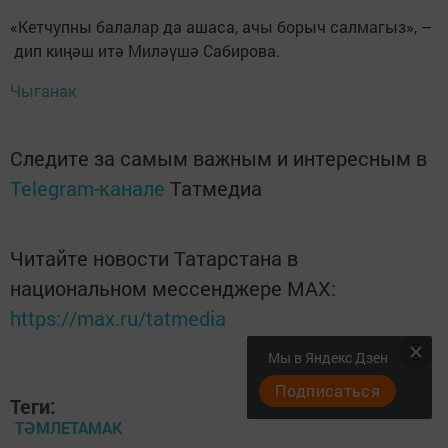
«Кетчупны балалар да ашаса, ачы борыч салмагыз», –
дип киңәш итә Миләүшә Сабирова.
Чыганак
Следите за самым важным и интересным в
Telegram-канале
Татмедиа
Читайте новости Татарстана в
национальном мессенджере MАХ:
https://max.ru/tatmedia
Мы в Яндекс Дзен
Подписаться
Теги:
ТӘМЛЕТАМАК