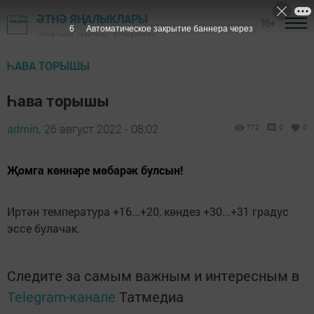
ӘТНӘ ЯҢАЛЫКЛАРЫ
16+
5
Автоматическое закрытие баннера через
"Әтнә таңы" газетасы - Әтнә районы
ҺАВА ТОРЫШЫ
Һава торышы
admin,
26 август 2022 - 08:02
772
0
0
Җомга көннәре мөбарәк булсын!
Иртән температура +16...+20, көндез +30...+31 градус
эссе булачак.
Следите за самым важным и интересным в
Telegram-канале
Татмедиа