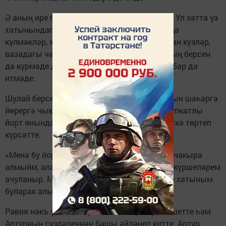
Ә аның ире бервакытта да андый булмады. Ул хәтта үз
хатынындагы үзгәрешләрне дә күрмәде. Яңа
күлмәкләр, хыялый, иләс елмаю, янып торган күзләр,
вазадагы чәчәк букетлары – Рәсүл боларның берсен
дә күрмәде дә, белмәде дә, тамчы да игътибар да
итмәде.
Шулай берсендә Равия белән Артур кичкырын шәһәргә
йөрергә чыкты. Артур машинасын өр-яңа күпкатлы
йорт янында туктатты да бармагы белән өскә төртеп
күрсәтте.
«Менә бу йортта минем фатирым бар. Сине чакыра
алмыйм, алайса, хатын-кызлар ташый дип, күршеләрем
ачуланыр. Менә өйләнешкәч, мин анда сине хатыным
буларак алып кайтырмын әле», – диде.
Равия нәкъ үзе ишетергә телгән сүзләрне ишетте һәм
Артурның сүзләреннән башы әйләнеп китте. Артур