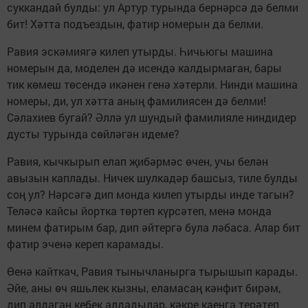
суккандай булды: ул Артур турында бернәрсә дә белми
бит! Хәтта подъездын, фатир номерын да белми.
Равия эскәмиягә килеп утырды. Һичьюгы машина
номерын да, моделен дә исендә калдырмаган, бары
тик көмеш төсендә икәнен генә хәтерли. Нинди машина
номеры, ди, ул хәтта аның фамилиясен дә белми!
Сәлахиев бугай? Әллә ул шундый фамилияле ниндидер
дусты турында сөйләгән идеме?
Равия, кычкырып елап җибәрмәс өчен, учы белән
авызын каплады. Ничек шулкадәр башсыз, тиле булды
соң ул? Нәрсәгә дип монда килеп утырды инде тагын?
Теләсә кайсы йортка төртеп күрсәтеп, менә монда
минем фатирым бар, дип әйтергә була ләбаса. Алар бит
фатир эченә кереп карамады.
Өенә кайткач, Равия тынычланырга тырышып карады.
Әйе, аны өч яшьлек кызны, еламасаң кәнфит бирәм,
дип алдаган кебек алдадылар, кәкре каенга терәтеп