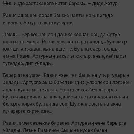
Мин инде хастаханәгә китеп барам», – диде Артур.
Равия эшеннән сорап банкка чапты һәм, вәгъдә
иткәнчә, Артурга акча күчерде.
Ләкин... Бер көннән соң да, ике көннән соң да Артур
шалтыратмады. Равия үзе шалтыратканда, «бу номер
юк» дигән җавап кына ишетте. Бу аңа сәер тоелды,
әмма Равия, Артурның вакыты юктыр, аның кайгысы
түгелдер, дип уйлады.
Берәр атна узгач, Равия үзен төп башына утыртуларын
аңлады. Артурга акча биреп нинди җүләрлек эшләгәнен
аңлап һушы китте аның. Башта энесе белән нәрсә
булганын, һичьюгы, аның кайсы хастаханәдә ятканын
белергә кирәк булган да соң! Шуннан соң гына акча
күчерергә кирәк иде...
Равия, өметсезлеккә бирелеп, Артурның өенә барырга
уйлады. Ләкин Равиянең башына күсәк белән