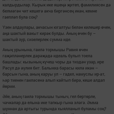
калдырдылар. Кырык ике яшеңә җитеп, фамилиясен дә
белмәгән чит кешегә акча биргәнсең икән, кемне
гаепләп була соң?
Үзен алдаулары, акчасын югалтуы белән килешер өчен,
аңа шактый вакыт кирәк булды. Аның өчен бу –
шактый зур, сизелерлек сумма иде.
Аның урынына, гаилә тормышы Равия өчен
гаҗәпләнерлек дәрәҗәдә идеаль булып тоела
башлады: кызының күчеш чоры да тиздән узар, ире
Рәсүл дә әүлия бит. Балыкка барасы килә икән –
барсын гына, аның каруы ул – гадел, намуслы ир-ат,
һәр тиенен гаиләсенә алып кайтып бирә, кеше алдап
йөрми.
Әйе, аның гаилә тормышы тыныч, гел бертөрле,
чәчкәләр дә елына ике тапкыр гына эләгә. Әмма
шуннан да артыгы турында хыялланып буламы соң?