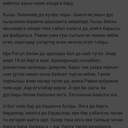
кибеткә азык-төлек алырга бару.
Кызы Зәлиянең дә күчеш чоры. Әнисе иң якын дус
кызыннан беренче дошманга әверелде. Кызы белән
якынаерга нинди генә сәбәп эзләсә дә, әлегә барысы
да файдасыз. Равия үзен суы сыгылган лимон кебек
итеп, нәрсәдер үзгәртер өчен көчсез итеп тойды.
Ире Рәсүл белән дә аралары бал да май түгел. Алар
инде 18 ел бергә яши. Араларында мәхәббәт,
романтика калмады диярлек. Бары тик үзара хөрмәт
һәм уртак никах кына бәйләп торган кебек. Гаилә
тормышы өчен начар түгел дә, әмма Равия күбрәкне
тели иде. Аңа игътибар кирәк. Ә ире йә эштә, йә
дуслары белән балыкка китә. Хатынына вакыты юк.
Ә бит элек бар да башкача булды. Ялга да бергә
йөрделәр, кинога да бардылар, ире бер сәбәпсез чәчәк
тә күтәреп кайта иде. Хәзер генә елга ике тапкыр чәчәк
бирсә бирә, бирмәсә – юк. Бергә төрле кичәләргә