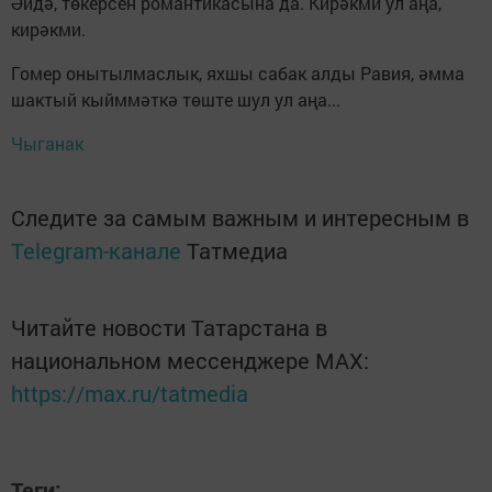
Әйдә, төкерсен романтикасына да. Кирәкми ул аңа,
кирәкми.
Гомер онытылмаслык, яхшы сабак алды Равия, әмма
шактый кыйммәткә төште шул ул аңа...
Чыганак
Следите за самым важным и интересным в
Telegram-канале
Татмедиа
Читайте новости Татарстана в
национальном мессенджере MАХ:
https://max.ru/tatmedia
Теги: