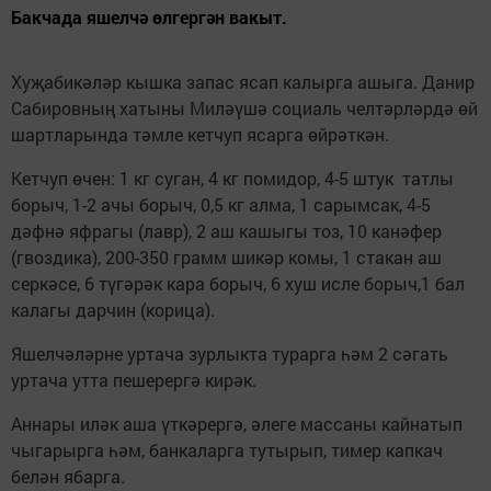
Бакчада яшелчә өлгергән вакыт.
Хуҗабикәләр кышка запас ясап калырга ашыга. Данир
Сабировның хатыны Миләүшә социаль челтәрләрдә өй
шартларында тәмле кетчуп ясарга өйрәткән.
Кетчуп өчен: 1 кг суган, 4 кг помидор, 4-5 штук татлы
борыч, 1-2 ачы борыч, 0,5 кг алма, 1 сарымсак, 4-5
дәфнә яфрагы (лавр), 2 аш кашыгы тоз, 10 канәфер
(гвоздика), 200-350 грамм шикәр комы, 1 стакан аш
серкәсе, 6 түгәрәк кара борыч, 6 хуш исле борыч,1 бал
калагы дарчин (корица).
Яшелчәләрне уртача зурлыкта турарга һәм 2 сәгать
уртача утта пешерергә кирәк.
Аннары иләк аша үткәрергә, әлеге массаны кайнатып
чыгарырга һәм, банкаларга тутырып, тимер капкач
белән ябарга.