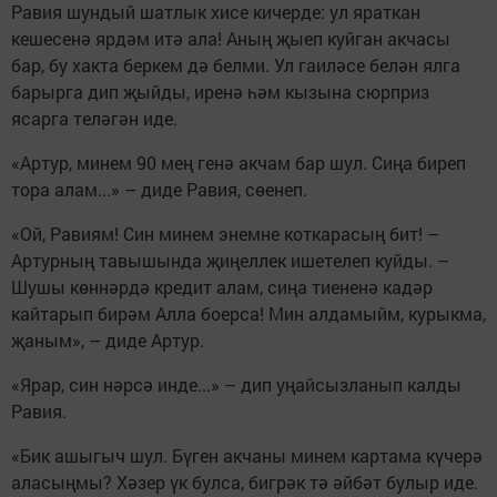
Равия шундый шатлык хисе кичерде: ул яраткан
кешесенә ярдәм итә ала! Аның җыеп куйган акчасы
бар, бу хакта беркем дә белми. Ул гаиләсе белән ялга
барырга дип җыйды, иренә һәм кызына сюрприз
ясарга теләгән иде.
«Артур, минем 90 мең генә акчам бар шул. Сиңа биреп
тора алам...» – диде Равия, сөенеп.
«Ой, Равиям! Син минем энемне коткарасың бит! –
Артурның тавышында җиңеллек ишетелеп куйды. –
Шушы көннәрдә кредит алам, сиңа тиененә кадәр
кайтарып бирәм Алла боерса! Мин алдамыйм, курыкма,
җаным», – диде Артур.
«Ярар, син нәрсә инде...» – дип уңайсызланып калды
Равия.
«Бик ашыгыч шул. Бүген акчаны минем картама күчерә
аласыңмы? Хәзер үк булса, бигрәк тә әйбәт булыр иде.