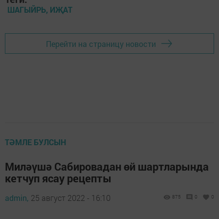
ШАГЫЙРЬ, ИҖАТ
Перейти на страницу новости
ТӘМЛЕ БУЛСЫН
Миләүшә Сабировадан өй шартларында
кетчуп ясау рецепты
admin,
25 август 2022 - 16:10
875
0
0