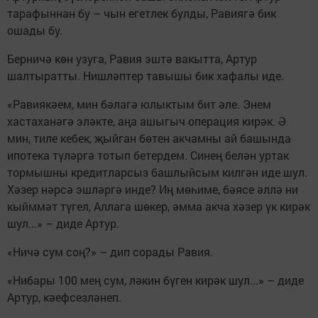
тарафыннан бу – чын егетлек булды, Равиягә бик
ошады бу.
Берничә көн узуга, Равия эштә вакытта, Артур
шалтыратты. Нишләптер тавышы бик хафалы иде.
«Равиякәем, мин бәлагә юлыктым бит әле. Энем
хастаханәгә эләкте, аңа ашыгыч операция кирәк. Ә
мин, тиле кебек, җыйган бөтен акчамны ай башында
ипотека түләргә тотып бетердем. Синең белән уртак
тормышны кредитларсыз башлыйсым килгән иде шул.
Хәзер нәрсә эшләргә инде? Иң мөһиме, бәясе әллә ни
кыйммәт түгел, Аллага шөкер, әмма акча хәзер үк кирәк
шул...» – диде Артур.
«Ничә сум соң?» – дип сорады Равия.
«Нибары 100 мең сум, ләкин бүген кирәк шул...» – диде
Артур, кәефсезләнеп.