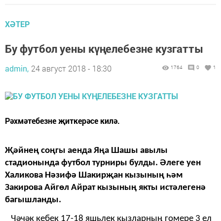
ХӘТЕР
Бу футбол уены күңелебезне кузгатты
admin,
24 август 2018 - 18:30
1764
0
1
Рәхмәтебезне җиткерәсе килә.
Җәйнең соңгы аенда Яңа Шашы авылы
стадионында футбол турниры булды.
Әлеге уен
Халикова Нәзифә Шакирҗан кызының һәм
Закирова Айгөл Айрат кызының якты истәлегенә
багышланды.
Чәчәк кебек 17-18 яшьлек кызларның гомере 3 ел