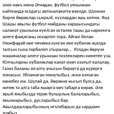
элек нәкъ менә Әтнәдән, футбол уеныннан
кайтканда юлдагы автоһәлакәттә өзелде.
Шуннан
бирле йөрәкләр сыкрый, күзләрдән яшь китми. Яңа
Шашы авылы футбол мәйданы каршысындагы
һәлакәт урынына куелган истәлек ташы да һәркемгә
әлеге фаҗиганы искәртеп тора. Айгөл белән
Нәзифәдәй ике чәчәккә кунган ике күбәләк җилдә
талгын гына тирбәлеп утыралар...
Юлдан йөрүче
машиналар әлеге урыннан тизлекләрен киметеп уза.
Юлчыларны күбәләкләр канат изәп озатып калалар.
Газиз баланы югалту ачысын берәүгә дә күрергә
язмасын. Уйламаган минутыбыз, искә алмаган
көнебез юк. Шулай да, йөрәкне кысып булса да,
ничек тә алга таба яшәргә көч табарга кирәк. Әле
ярый яныбызда терәк булырлык балаларыбыз,
якыннарыбыз, дусларыбыз бар.
Авылдашларыбызның игътибарын да һәрдаим
тоябыз.