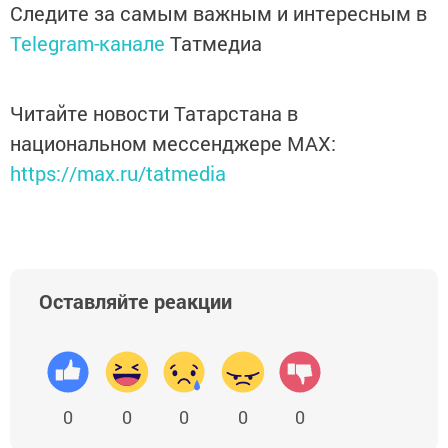
Следите за самым важным и интересным в
Telegram-канале
Татмедиа
Читайте новости Татарстана в
национальном мессенджере MАХ:
https://max.ru/tatmedia
Оставляйте реакции
0
0
0
0
0