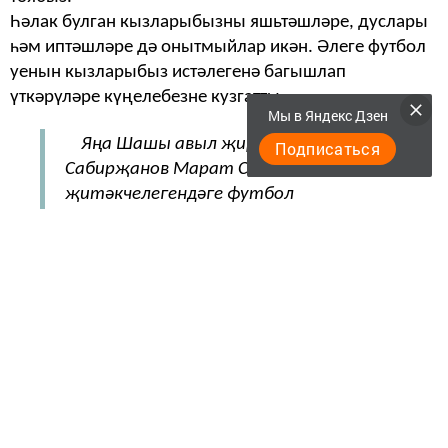
Һәлак булган кызларыбызны яшьтәшләре, дуслары
һәм иптәшләре дә онытмыйлар икән. Әлеге футбол
уенын кызларыбыз истәлегенә багышлап
үткәрүләре күңелебезне кузгатты.
Мы в Яндекс Дзен
Яңа Шашы авыл җирлеге башлыгы
Подписаться
Сабирҗанов Марат Срур улы
җитәкчелегендәге футбол
командаларына, хуҗалык рәисе Алмаз
Мәсхүт улы Сибагатуллинга, авыл
яшьләренә зур рәхмәт.
Корбанов Ленар
Әгъләм улы турнирда катнашкан
командаларга истәлек тамгасы белән
Грамота һәм кубоклар ясатып
кайткан. Уен буласы футбол кырының
печәнен чабып, җыештырып тәртипкә
китергәннәр. Мәйдан әйләнәсен,
чикләрне сызып тамгалап чыкканнар.