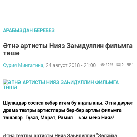
АРАБЫЗДАН БЕРЕБЕЗ
Әтнә артисты Нияз Заһидуллин фильмга
төшә
Сурия Мингатина,
24 август 2018 - 21:00
1548
0
1
Шулкадәр сөенеп хәбәр итәм бу яңалыкны. Әтнә дәүләт
драма театры артистлары бер-бер артлы фильмга
төшәләр. Гүзәл, Марат, Рамил... һәм менә Нияз!
Әтнә театры артисты Нияз Заһидуллин "Зөләйха