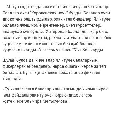
Матур гадәтне дәвам итеп, кичә кич учак якты алар.
Балалар өчен "Королевская ночь" булды. Балалар өчен
дискотека оештырдылар, озак итеп биеделәр. Ял итүче
балалар Флешмоб өйрәнгәннәр, биеп күрсәттеләр.
Елашулар күп булды. Хатирәләр барланды, җыр-бию,
вожатыйлар концерты, рәхмәт әйтүләр...- кыскасы, бик
күңелле үтте кичәге көн, тагын бер җәй балалар
күңелендә калды. Ә лагерь үз эшен "5"кә башкарды.
Шулай булса да, кичә алар ял итүче балаларның
фикерләрен өйрәнделәр, нәрсә ошаган, нәрсә җитеп
бетмәгән. Бүген җитәкчелек вожатыйлар фикерен
тыңлады.
- Бу киләсе елга балалар ялын тагын да кызыклырак
һәм файдалырак итү өчен кирәк,- диде лагерь
җитәкчесе Эльмира Мәгъсүмова.