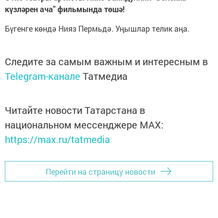
күзләрен ача" фильмында төшә!
Бүгенге көндә Нияз Пермьдә. Уңышлар телик аңа.
Следите за самым важным и интересным в
Telegram-канале
Татмедиа
Читайте новости Татарстана в
национальном мессенджере MАХ:
https://max.ru/tatmedia
Перейти на страницу новости