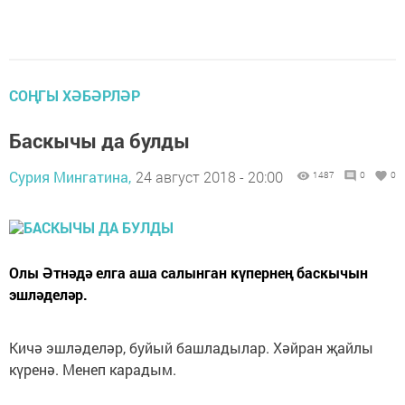
СОҢГЫ ХӘБӘРЛӘР
Баскычы да булды
Сурия Мингатина,
24 август 2018 - 20:00
1487
0
0
Олы Әтнәдә елга аша салынган күпернең баскычын
эшләделәр.
Кичә эшләделәр, буйый башладылар. Хәйран җайлы
күренә. Менеп карадым.