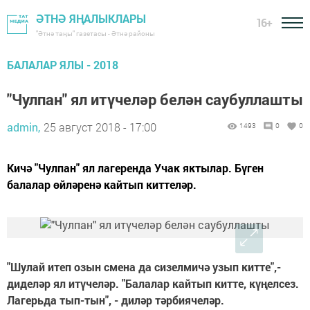
ӘТНӘ ЯҢАЛЫКЛАРЫ
16+
"Әтнә таңы" газетасы - Әтнә районы
БАЛАЛАР ЯЛЫ - 2018
"Чулпан" ял итүчеләр белән саубуллашты
admin,
25 август 2018 - 17:00
1493
0
0
Кичә "Чулпан" ял лагеренда Учак яктылар. Бүген
балалар өйләренә кайтып киттеләр.
"Шулай итеп озын смена да сизелмичә узып китте",-
диделәр ял итүчеләр. "Балалар кайтып китте, күңелсез.
Лагерьда тып-тын", - диләр тәрбиячеләр.