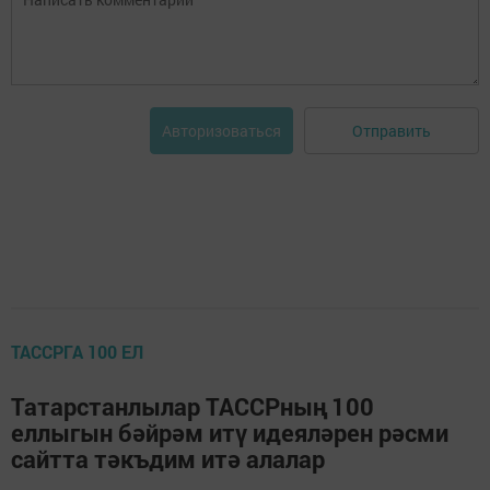
Отправить
Авторизоваться
ТАССРГА 100 ЕЛ
Татарстанлылар ТАССРның 100
еллыгын бәйрәм итү идеяләрен рәсми
сайтта тәкъдим итә алалар