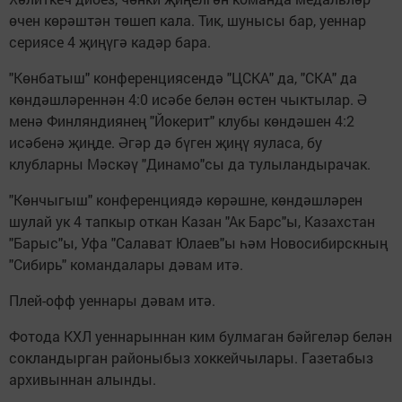
өчен көрәштән төшеп кала. Тик, шунысы бар, уеннар
сериясе 4 җиңүгә кадәр бара.
"Көнбатыш" конференциясендә "ЦСКА" да, "СКА" да
көндәшләреннән 4:0 исәбе белән өстен чыктылар. Ә
менә Финляндиянең "Йокерит" клубы көндәшен 4:2
исәбенә җиңде. Әгәр дә бүген җиңү яуласа, бу
клубларны Мәскәү "Динамо"сы да тулыландырачак.
"Көнчыгыш" конференциядә көрәшне, көндәшләрен
шулай ук 4 тапкыр откан Казан "Ак Барс"ы, Казахстан
"Барыс"ы, Уфа "Салават Юлаев"ы һәм Новосибирскның
"Сибирь" командалары дәвам итә.
Плей-офф уеннары дәвам итә.
Фотода КХЛ уеннарыннан ким булмаган бәйгеләр белән
сокландырган районыбыз хоккейчылары. Газетабыз
архивыннан алынды.