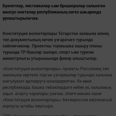
Буклетлар, листовкалар һәм брошюралар салынган
махсус нокталар республиканың сигез шәһәрендә
урнаштырылачак.
Конституция волонтерлары Татарстан халкына илнең
төп документының ничек үзгәрәчәге турында
сөйләячәкләр. Проектны тормышка ашыру планы
турында ТР Яшьләр эшләре, спорт һәм туризм
министрлыгы утырышында фикер алыштылар.
«Конституция волонтерлары» проекты Россиянең төп
законына кертелә торган үзгәрешләр турында халыкка
мәгълүмат җиткерүгә юнәлдерелгән. Яз көне
республикада, башка төбәкләрдәге кебек үк, халыкның
аңын агарту чаралары узачак. Әлеге мөһим эшне
«Конституция волонтерлары» Бөтенроссия иҗтимагый
корпусы штабы оештыра.