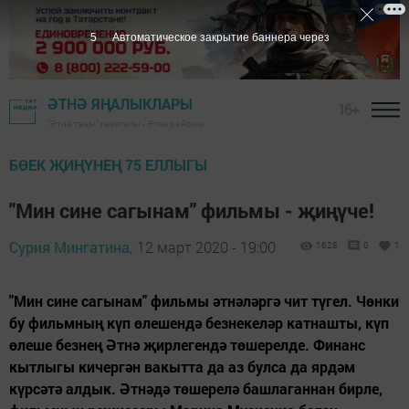
4
Автоматическое закрытие баннера через
ӘТНӘ ЯҢАЛЫКЛАРЫ
16+
"Әтнә таңы" газетасы - Әтнә районы
БӨЕК ҖИҢҮНЕҢ 75 ЕЛЛЫГЫ
"Мин сине сагынам" фильмы - җиңүче!
Сурия Мингатина,
12 март 2020 - 19:00
1628
0
1
"Мин сине сагынам" фильмы әтнәләргә чит түгел. Чөнки
бу фильмның күп өлешендә безнекеләр катнашты, күп
өлеше безнең Әтнә җирлегендә төшерелде. Финанс
кытлыгы кичергән вакытта да аз булса да ярдәм
күрсәтә алдык. Әтнәдә төшерелә башлаганнан бирле,