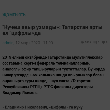
ҖӘМГЫЯТЬ
"Күчеш авыр узмады»: Татарстан ярты
ел "цифрлы»да
admin,
12 март 2020 - 11:00
1065
0
0
2019 елның октябрендә Татарстанда мультиплекслар
составына кергән федераль телеканалларның
аналоглы эфир тапшыруларын туктаттылар. Бу чорда
ниләр үзгәрде, һәм халыкка нинди авырлыклар белән
очрашырга туры килде, - шул хакта «Татарстан
Республикасы РТПЦ» РТРС филиалы директоры
Владимир Якимов.
- Владимир Николаевич, «цифрлы» га күчү