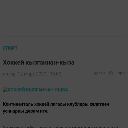
СПОРТ
Хоккей кызганнан-кыза
автор,
12 март 2020 - 15:00
1112
0
0
Континенталь хоккей лигасы клублары хәлиткеч
уеннарны дәвам итә.
Хәлиткеч дибез, чөнки җиңелгән команда медальләр