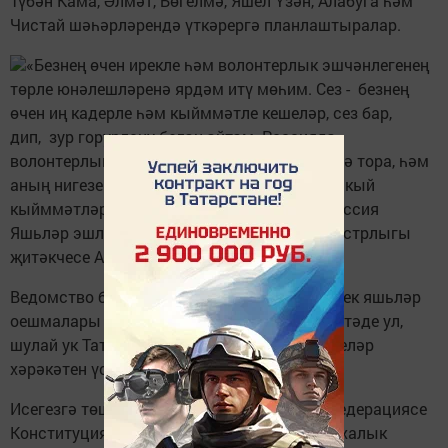
Түбән Кама, Әлмәт, Бөгелмә, Яшел Үзән, Алабуга һәм
Чистай шәһәрләрендә үткәрергә планлаштыралар.
«Безнең өчен ирекле һәм волонтерлык эшчәнлегенең
төрле юнәлешләренә ярдәм итү мөһим. Сез - безнең
өчен иң кадерле һәм кыйммәтле кешеләр, сез бар,
дип, зур горурлану белән әйтәм. Россиядә
волонтерлык хәрәкәте абсолют күтәрелештә тора, һәм
аның нигезендә безнең халыкның рухи-әхлакый
кыйммәтләре ята», — дип ассызыклады Россия
Яшьләр эшләре, спорт һәм туристлык министрлыгы
җитәкчесе Александр Бугаев.
Ведомство бөтен ил буенча эшләүче күпчелек яшьләр
оешмалары эшчәнлегенә ярдәм итә, дип өстәде ул,
шулай ук Татарстан волонтерларына иреклеләр
хәрәкәтен үстерү өчен рәхмәт белдерде.
Исегезгә төшерәбез, 22 апрельдә Россия Федерациясе
Конституциясенә төзәтмәләр буенча бөтенхалык