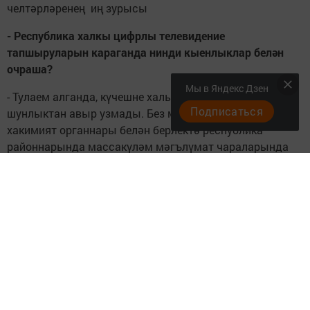
челтәрләренең иң зурысы
- Республика халкы цифрлы телевидение
тапшыруларын караганда нинди кыенлыклар белән
очраша?
Мы в Яндекс Дзен
- Тулаем алганда, күчешне халык авыр кабул итмәде,
Подписаться
шунлыктан авыр узмады. Без министрлыклар, җирле
хакимият органнары белән берлектә республика
районнарында массакүләм мәгълүмат чараларында
чыгыш ясап, бу вакыйгага халыкны әзерләдек. Күп
кенә чаралар уздырдык, листовкалар тараттык,
волонтерларны җәлеп иттек. Алар халыкка аңлату
эшләре алып бардылар. Әле бүген дә кайбер кешеләр
цифрлы эфир телевидениесен кабул итүдә кыенлыклар
кичерә. Искәртеп үтәсе килә. Цифрлы телевидениедә
сыйфатлы телеканалларны карау өчен, дециметрлы
яки "всеволновая антенна" һәм заманча телевизор
кирәк. 2012 елдан соң сатып алынган телевизор булса,