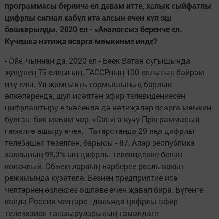
программасы берничә ел дәвам итте, халык сыйфатлы
цифрлы сигнал кабул итә алсын өчен күп эш
башкарылды. 2020 ел - «Аналогсыз беренче ел.
Күчешкә нәтиҗә ясарга мөмкинме инде?
- Әйе, чыннан да, 2020 ел - Бөек Ватан сугышында
җиңүнең 75 еллыгын, ТАССРның 100 еллыгын бәйрәм
итү елы. Ул җәмгыять тормышының барлык
өлкәләрендә, шул исәптән эфир телевидениесен
цифрлаштыру өлкәсендә дә нәтиҗәләр ясарга мөмкин
булган бик мөһим чор. «Сан»га күчү Программасын
гамәлгә ашыру өчен, Татарстанда 29 яңа цифрлы
телебашня төзелгән, барысы - 87. Алар республика
халкының 99,3% ын цифрлы телевидение белән
колачлый. Объектларның һәрберсе реаль вакыт
режимында күзәтелә. Безнең предприятие исә
челтәрнең өзлексез эшләве өчен җавап бирә. Бүгенге
көндә Россия челтәре - дөньяда цифрлы эфир
телевизион тапшыруларының гамәлдәге