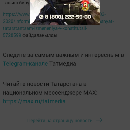
тавыш бирү узачак.
https://www.tatar-inform.ru/news/politics/12-03-
2020/informirovanie-i-pomosch-volontery-ob-yasnyat-
tatarstantsam-izmeneniya-v-konstitutsii-
5728599
файдаланылды.
Следите за самым важным и интересным в
Telegram-канале
Татмедиа
Читайте новости Татарстана в
национальном мессенджере MАХ:
https://max.ru/tatmedia
Перейти на страницу новости