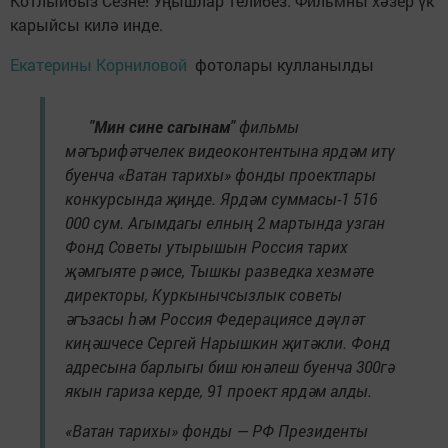
Котлыйбыз Сезне! Уңышлар телибез. Фильмны хәзер үк
карыйсы килә инде.
Екатерины Корниловой
фотолары кулланылды
"Мин сине сагынам"
фильмы
мәгърифәтчелек видеоконтентына ярдәм итү
буенча «Ватан тарихы» фонды проектлары
конкурсында җиңде. Ярдәм суммасы-1 516
000 сум. Агымдагы елның 2 мартында узган
Фонд Советы утырышын Россия тарих
җәмгыяте рәисе, Тышкы разведка хезмәте
директоры, Куркынычсызлык советы
әгъзасы һәм Россия Федерациясе дәүләт
киңәшчесе Сергей Нарышкин җитәкли. Фонд
адресына барлыгы биш юнәлеш буенча 300гә
якын гариза керде, 91 проект ярдәм алды.
«Ватан тарихы» фонды — РФ Президенты