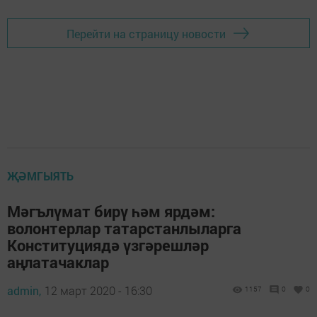
Перейти на страницу новости
ҖӘМГЫЯТЬ
Мәгълүмат бирү һәм ярдәм:
волонтерлар татарстанлыларга
Конституциядә үзгәрешләр
аңлатачаклар
admin,
12 март 2020 - 16:30
1157
0
0