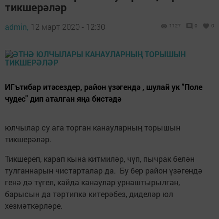
тикшерәләр
admin,
12 март 2020 - 12:30
1127
0
0
ИГътибар итәсездер, район үзәгендә , шулай ук "Поле
чудес" дип аталган яңа бистәдә
юлчылар су ага торган канауларның торышын
тикшерәләр.
Тикшереп, карап кына китмиләр, чүп, пычрак белән
тулганнарын чистарталар да. Бу бер район үзәгендә
генә дә түгел, кайда канаулар урнаштырылган,
барысын да тәртипкә китерәбез, диделәр юл
хезмәткәрләре.