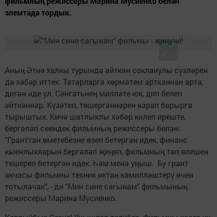
фильмның режиссеры Марина Мусиенко белән
элемтәдә тордык.
Аның Әтнә халкы турында әйткән сокланулы сүзләрен
дә хәбәр иттек. Татарларга хөрмәтем артканнан арта,
дигән иде ул. Сәнгатьнең милләте юк, дип белеп
әйткәннәр. Күзәтеп, төшергәннәрен карап барырга
тырыштык. Кичә шатлыклы хәбәр килеп иреште,
бергәләп сөендек фильмның режиссеры белән.
"Гранттан өметебезне өзеп бетергән идек, финанс
кыенлыкларын бергәләп җиңеп, фильмның төп өлешен
төшереп бетергән идек. Һәм менә уңыш. Бу грант
акчасы фильмны техник яктан камилләштерү өчен
тотылачак", - ди "Мин сине сагынам" фильмының
режиссеры Марина Мусиенко.