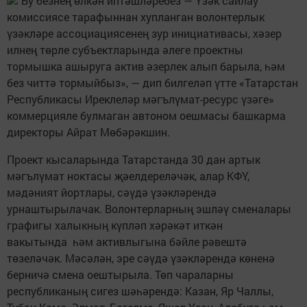
"Бу безнең өлкән иптәшләребез — Үзәк сайлау
комиссиясе тарафыннан хупланган волонтерлык
үзәкләре ассоциациясенең зур инициативасы, хәзер
илнең төрле субъектларында әлеге проектны
тормышка ашыруга актив әзерлек алып барыла, һәм
без читтә тормыйбыз», — дип билгеләп үтте «Татарстан
Республикасы Иреклеләр мәгълүмат-ресурс үзәге»
коммерцияле булмаган автоном оешмасы башкарма
директоры Айрат Мөбәрәкшин.
Проект кысаларында Татарстанда 30 дан артык
мәгълүмат ноктасы җәелдереләчәк, алар КФҮ,
мәдәният йортлары, сәүдә үзәкләрендә
урнаштырылачак. Волонтерларның эшләү сменалары
графигы халыкның күпләп хәрәкәт иткән
вакытында һәм активлыгына бәйле рәвештә
төзеләчәк. Мәсәлән, эре сәүдә үзәкләрендә көненә
берничә смена оештырыла. Төп чараларны
республиканың сигез шәһәрендә: Казан, Яр Чаллы,