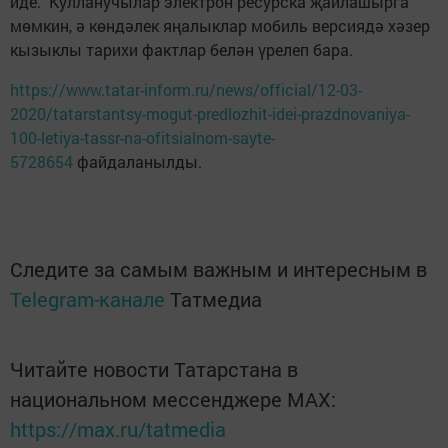
иде. Кулланучылар электрон ресурска җайлашырга
мөмкин, ә көндәлек яңалыклар мобиль версиядә хәзер
кызыклы тарихи фактлар белән үрелеп бара.
https://www.tatar-inform.ru/news/official/12-03-
2020/tatarstantsy-mogut-predlozhit-idei-prazdnovaniya-
100-letiya-tassr-na-ofitsialnom-sayte-
5728654
файдаланылды.
Следите за самым важным и интересным в
Telegram-канале
Татмедиа
Читайте новости Татарстана в
национальном мессенджере MАХ:
https://max.ru/tatmedia