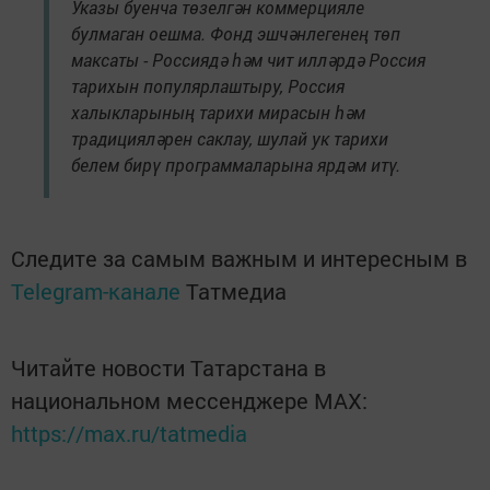
Указы буенча төзелгән коммерцияле
булмаган оешма. Фонд эшчәнлегенең төп
максаты - Россиядә һәм чит илләрдә Россия
тарихын популярлаштыру, Россия
халыкларының тарихи мирасын һәм
традицияләрен саклау, шулай ук тарихи
белем бирү программаларына ярдәм итү.
Следите за самым важным и интересным в
Telegram-канале
Татмедиа
Читайте новости Татарстана в
национальном мессенджере MАХ:
https://max.ru/tatmedia