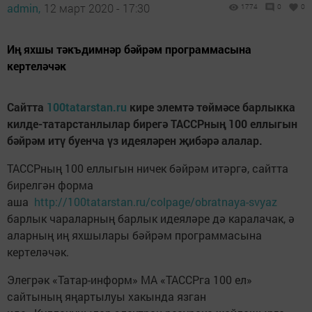
admin,
12 март 2020 - 17:30
1774
0
0
Иң яхшы тәкъдимнәр бәйрәм программасына
кертеләчәк
Сайтта
100tatarstan.ru
кире элемтә төймәсе барлыкка
килде-татарстанлылар бирегә ТАССРның 100 еллыгын
бәйрәм итү буенча үз идеяләрен җибәрә алалар.
ТАССРның 100 еллыгын ничек бәйрәм итәргә, сайтта
бирелгән форма
аша
http://100tatarstan.ru/colpage/obratnaya-svyaz
барлык чараларның барлык идеяләре дә каралачак, ә
аларның иң яхшылары бәйрәм программасына
кертеләчәк.
Элегрәк «Татар-информ» МА «ТАССРга 100 ел»
сайтының яңартылуы хакында язган