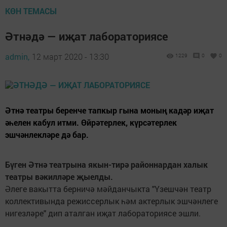
КӨН ТЕМАСЫ
Әтнәдә — иҗат лабораториясе
admin,
12 март 2020 - 13:30
1229
0
0
Әтнә театры беренче тапкыр гына моның кадәр иҗат
әһелен кабул итми. Өйрәтерлек, күрсәтерлек
эшчәнлекләре дә бар.
Бүген Әтнә театрына якын-тирә районнардан халык
театры вәкилләре җыелды.
Әлеге вакытта берничә мәйданчыкта "Үзешчән театр
коллективында режиссерлык һәм актерлык эшчәнлеге
нигезләре" дип аталган иҗат лабораториясе эшли.