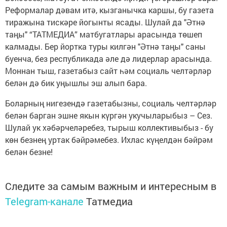
Реформалар дәвам итә, кызганычка каршы, бу газета
тиражына тискәре йогынты ясады. Шулай да "Әтнә
таңы" “ТАТМЕДИА” матбугатлары арасында төшеп
калмады. Бер йортка туры килгән "Әтнә таңы" саны
буенча, без республикада әле дә лидерлар арасында.
Моннан тыш, газетабыз сайт һәм социаль челтәрләр
белән дә бик уңышлы эш алып бара.
Боларның нигезендә газетабызны, социаль челтәрләр
белән барган эшне якын күргән укучыларыбыз – Сез.
Шулай ук хәбәрчеләребез, тырыш коллективыбыз - бу
көн безнең уртак бәйрәмебез. Ихлас күңелдән бәйрәм
белән безне!
Следите за самым важным и интересным в
Telegram-канале
Татмедиа