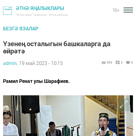
ӘТНӘ ЯҢАЛЫКЛАРЫ
16+
"Әтнә таңы" газетасы - Әтнә районы
БЕЗГӘ ЯЗАЛАР
Үзенең осталыгын башкаларга да
өйрәтә
admin,
19 май 2023 - 10:15
953
0
0
Рамил Ренат улы Шарафиев.