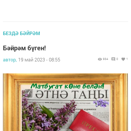
БЕЗДӘ БӘЙРӘМ
Бәйрәм бүген!
автор,
19 май 2023 - 08:55
934
0
1