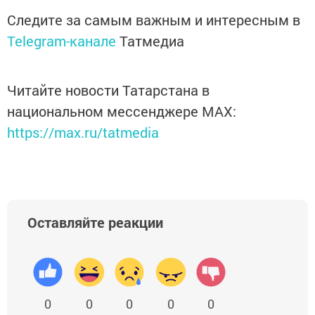
Следите за самым важным и интересным в
Telegram-канале
Татмедиа
Читайте новости Татарстана в
национальном мессенджере MАХ:
https://max.ru/tatmedia
Оставляйте реакции
0
0
0
0
0