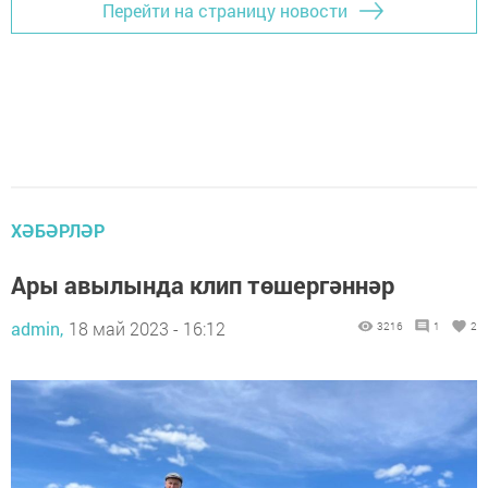
Перейти на страницу новости
ХӘБӘРЛӘР
Ары авылында клип төшергәннәр
admin,
18 май 2023 - 16:12
3216
1
2