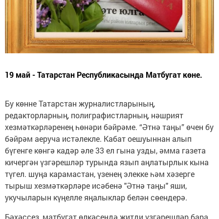
19 май - Татарстан Республикасында Матбугат көне.
Бу көнне Татарстан журналистларының,
редакторларның, полиграфистларның, нәшрият
хезмәткәрләренең һөнәри бәйрәме. “Әтнә таңы” өчен бу
бәйрәм аеруча истәлекле. Кабат оешуыннан алып
бүгенге көнгә кадәр әле 33 ел гына узды, әмма газета
кичергән үзгәрешләр турында язып аңлатырлык кына
түгел. шуңа карамастан, үзенең элекке һәм хәзерге
тырыш хезмәткәрләре исәбенә "Әтнә таңы" яши,
укучыларын күңелле яңалыклар белән сөендерә.
Бәхәссез, матбугат өлкәсендә җитди үзгәрешләр бара.