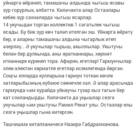
уйнарга өйрәнеп, тамашачы алдында чыгыш ясавы
зур горурлык, әлбәттә. Киләчәктә алар Остазлары
кебек зур сәхнәләрдә чыгыш ясарлар.
14 укучыдан торган коллектив 1 сәгатьлек чыгыш
ясады. Бу бик зур көч таләп ителгән эш. Уйнарга өйрәтү
бер, ә аларны тамашачы алдына чыгарлык итеп
әзерләү... Ә укучылар тырыш, акыллылар. Укытучы
белән бер дулкында, аны яратканнары, хөрмәт
иткәннәре күренеп тора. Афәрин, егетләр! Гармунчылар
элек-электән хөрмәтле егетләр исемлегендә йөргән.
Соңгы елларда кулларына гармун тоткан көчле
затларыбызның күбәюе сөенечле хәл. Ә алар арасында
гармунда һәм курайда уйнаучы гүзәр кыз тагын бер
кат сокландырды. Киләчәктә дә уңышлар сезгә
укучылар һәм укытучы Рамил Ренат улы. Остазлар елы
сезгә уңышлар гына китерсен.
Ташчишмә китапханәчесе Назирә Габдрахманова.