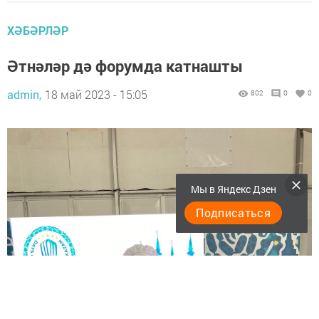
ХӘБӘРЛӘР
Әтнәләр дә форумда катнашты
admin,
18 май 2023 - 15:05
802
0
0
Мы в Яндекс Дзен
Подписаться