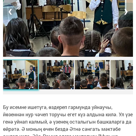
❮
❯
Бу исемне ишетүгә, өздереп гармунда уйнаучы,
йөзеннән нур чәчеп торучы егет күз алдына килә. Ул үзе
генә уйнап калмый, ә үзенең осталыгын башкаларга да
өйрәтә. Ә моның өчен бездә Әтнә сәнгать мәктәбе