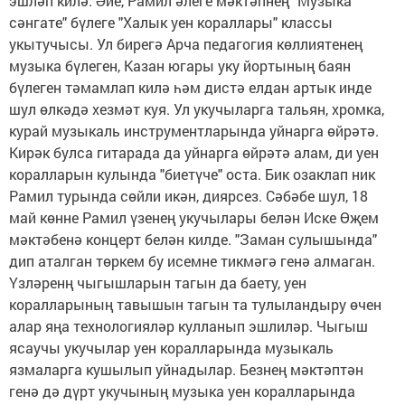
эшләп килә. Әйе, Рамил әлеге мәктәпнең "Музыка
сәнгате" бүлеге "Халык уен кораллары" классы
укытучысы. Ул бирегә Арча педагогия көллиятенең
музыка бүлеген, Казан югары уку йортының баян
бүлеген тәмамлап килә һәм дистә елдан артык инде
шул өлкәдә хезмәт куя. Ул укучыларга тальян, хромка,
курай музыкаль инструментларында уйнарга өйрәтә.
Кирәк булса гитарада да уйнарга өйрәтә алам, ди уен
коралларын кулында "биетүче" оста. Бик озаклап ник
Рамил турында сөйли икән, диярсез. Сәбәбе шул, 18
май көнне Рамил үзенең укучылары белән Иске Өҗем
мәктәбенә концерт белән килде. "Заман сулышында"
дип аталган төркем бу исемне тикмәгә генә алмаган.
Үзләренң чыгышларын тагын да баету, уен
коралларының тавышын тагын та тулыландыру өчен
алар яңа технологияләр кулланып эшлиләр. Чыгыш
ясаучы укучылар уен коралларында музыкаль
язмаларга кушылып уйнадылар. Безнең мәктәптән
генә дә дүрт укучының музыка уен коралларында