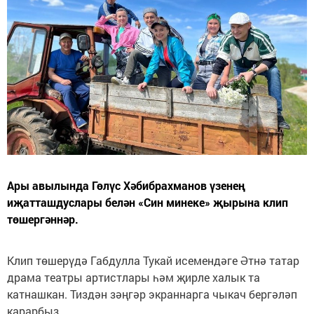
Ары авылында Гөлүс Хәбибрахманов үзенең
иҗатташдуслары белән «Син минеке» җырына клип
төшергәннәр.
Клип төшерүдә Габдулла Тукай исемендәге Әтнә татар
драма театры артистлары һәм җирле халык та
катнашкан. Тиздән зәңгәр экраннарга чыкач бергәләп
карарбыз.