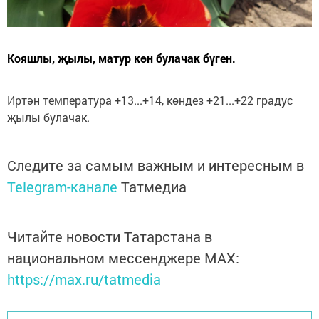
Кояшлы, җылы, матур көн булачак бүген.
Иртән температура +13...+14, көндез +21...+22 градус
җылы булачак.
Следите за самым важным и интересным в
Telegram-канале
Татмедиа
Читайте новости Татарстана в
национальном мессенджере MАХ:
https://max.ru/tatmedia