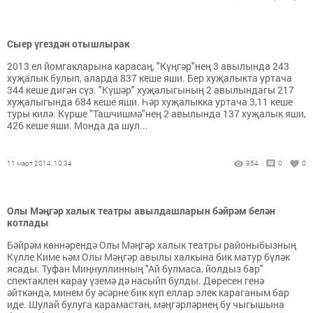
Сыер үгездән отышлырак
2013 ел йомгакларына карасаң, "Күңгәр"нең 3 авылында 243
хуҗалык булып, аларда 837 кеше яши. Бер хуҗалыкта уртача
344 кеше дигән сүз. "Күшәр" хуҗалыгының 2 авылындагы 217
хуҗалыгында 684 кеше яши. Һәр хуҗалыкка уртача 3,11 кеше
туры килә. Күрше "Ташчишмә"нең 2 авылында 137 хуҗалык яши,
426 кеше яши. Монда да шул...
11 март 2014, 10:34
954
0
0
Олы Мәңгәр халык театры авылдашларын бәйрәм белән
котлады
Бәйрәм көннәрендә Олы Мәңгәр халык театры районыбызның
Күлле Киме һәм Олы Мәңгәр авылы халкына бик матур бүләк
ясады. Туфан Миңнуллинның "Ай булмаса, йолдыз бар"
спектаклен карау үземә дә насыйп булды. Дөресен генә
әйткәндә, минем бу әсәрне бик күп еллар элек караганым бар
иде. Шулай булуга карамастан, мәңгәрләрнең бу чыгышына