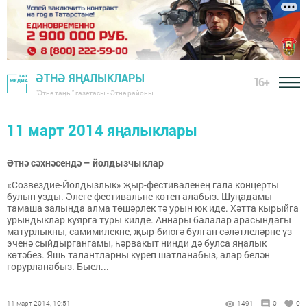
ӘТНӘ ЯҢАЛЫКЛАРЫ
16+
"Әтнә таңы" газетасы - Әтнә районы
11 март 2014 яңалыклары
Әтнә сәхнәсендә – йолдызчыклар
«Созвездие-Йолдызлык» җыр-фестиваленең гала концерты
булып узды. Әлеге фестивальне көтеп алабыз. Шуңадамы
тамаша залында алма төшәрлек тә урын юк иде. Хәтта кырыйга
урындыклар куярга туры килде. Аннары балалар арасындагы
матурлыкны, самимилекне, җыр-биюгә булган сәләтлеләрне үз
эченә сыйдыргангамы, һәрвакыт нинди дә булса яңалык
көтәбез. Яшь талантларны күреп шатланабыз, алар белән
горурланабыз. Быел...
11 март 2014, 10:51
1491
0
0