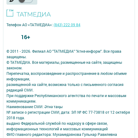
Телефон АО «ТАТМЕДИА»:
(843) 222 09 84
16+
© 2011 - 2026. Филиал АО "ТАТМЕДИА" "Атня-информ". Все права
защищены.
© ТАТМЕДИА. Все материалы, размещенные на сайте, защищены
законом.
Перепечатка, воспроизведение и распространение в любом объеме
информации,
размещенной на сайте, возможна только с письменного согласия
редакций СМИ.
При поддержке Республиканского агентства по печати и массовым
коммуникациям.
Наименование СМИ: Әтнә таңы
№ записи о регистрации СМИ, дата: ЭЛ № ФС 77-73818 от 12 октября
2018 года.
выдано Федеральной службой по надзору в сфере связи,
информационных технологий и массовых коммуникаций
ФИО главного редактора: Мухамедзянова Гульнар Равилевна