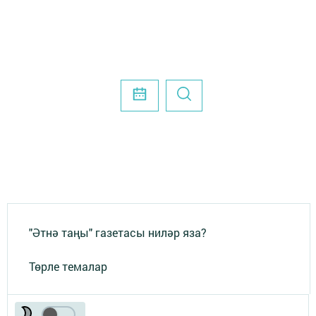
"Әтнә таңы" газетасы ниләр яза?
Төрле темалар