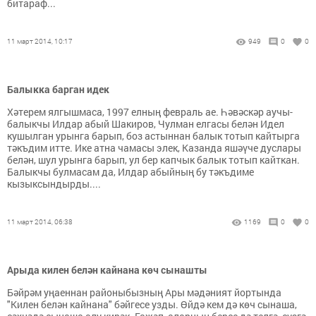
битараф...
11 март 2014, 10:17
949
0
0
Балыкка барган идек
Хәтерем ялгышмаса, 1997 елның февраль ае. Һәвәскәр аучы-
балыкчы Илдар абый Шакиров, Чулман елгасы белән Идел
кушылган урынга барып, боз астыннан балык тотып кайтырга
тәкъдим итте. Ике атна чамасы элек, Казанда яшәүче дуслары
белән, шул урынга барып, ул бер капчык балык тотып кайткан.
Балыкчы булмасам да, Илдар абыйның бу тәкъдиме
кызыксындырды....
11 март 2014, 06:38
1169
0
0
Арыда килен белән кайнана көч сынашты
Бәйрәм уңаеннан районыбызның Ары мәдәният йортында
"Килен белән кайнана" бәйгесе узды. Өйдә кем дә көч сынаша,