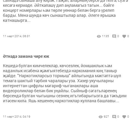
сәхнәдә сынаша алу кирәк. Гаҗәп, аларның берсе дә телгә, сүзгә
кесәгә кермәде. Әйткәләшү дип аңламагыз тагын... бәйге
концерт номерлары һәм төрле уеннар белән бергә үрелеп
барды. Менә шунда көч сынаштылар алар. Әлеге ярышка
катнашырга...
11 март 2014, 06:31
1135
0
0
Әтнәдә замана чире юк
Кешедә булган кимчелекләр, көчсезлек, йомшаклык һәм
наданлык исәбенә җәмгыятебездә наркомания киң тамыр
җәйде. "Наркотикларсыз тормыш" айлыгында мәктәптә шул
темага шактый тәрбия чаралары уза. Хәзер укучыларны
интернеттан цифрлы мәгариф чыганаклары аша
видеороликлар белән бик уңайлы. Сыйныф сәгатьләренең
берсендә булган чыгышны сезнең игътибарыгызга да тәкъдим
итәсем килә. Яшь кешенең наркотиклар куллана башлавы...
11 март 2014, 04:19
927
0
0