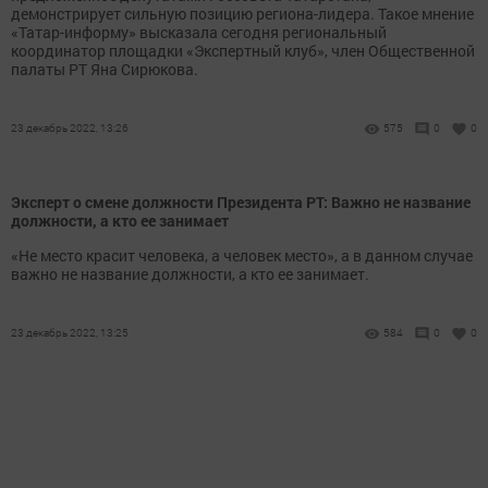
демонстрирует сильную позицию региона-лидера. Такое мнение
«Татар-информу» высказала сегодня региональный
координатор площадки «Экспертный клуб», член Общественной
палаты РТ Яна Сирюкова.
23 декабрь 2022, 13:26
575
0
0
Эксперт о смене должности Президента РТ: Важно не название
должности, а кто ее занимает
«Не место красит человека, а человек место», а в данном случае
важно не название должности, а кто ее занимает.
23 декабрь 2022, 13:25
584
0
0