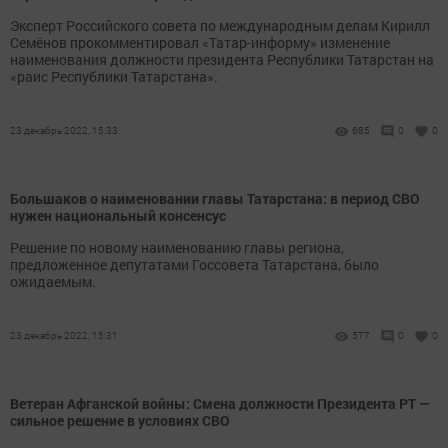
Эксперт Российского совета по международным делам Кирилл
Семёнов прокомментировал «Татар-информу» изменение
наименования должности президента Республики Татарстан на
«раис Республики Татарстана».
23 декабрь 2022, 15:33
685
0
0
Большаков о наименовании главы Татарстана: в период СВО
нужен национальный консенсус
Решение по новому наименованию главы региона,
предложенное депутатами Госсовета Татарстана, было
ожидаемым.
23 декабрь 2022, 15:31
577
0
0
Ветеран Афганской войны: Смена должности Президента РТ —
сильное решение в условиях СВО