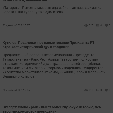
«Татарстан Рәисе» атамасын яңа сайланган вазифаи затка
карата гына куллану тәкъдим ителә.
23 декабрь 2022, 15:37
625
0
0
Кутилов: Предложенное наименование Президента РТ
отражает исторический дух и традиции
Предложенный вариант переименования «Президента
Татарстана» на «Раис Республики Татарстан» полностью
отражает исторический дух и традиции нашей республики.
Таким мнением с «Татар-информом» поделился гендиректор
«Агентства маркетинговых коммуникаций „Теория Дарвина“»
Владимир Кутилов.
23 декабрь 2022, 15:35
618
0
0
Эксперт: Слово «раис» имеет более глубокую историю, чем
европейское слово «президент»