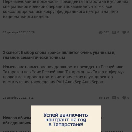
Переименование должности Президента Татарстана в условиях
специальной военной операции показывает, что мы все
консолидировались вокруг федерального центра и нашего
национального лидера.
23 декабрь 2022, 15:29
582
0
0
Эксперт: Выбор слова «раис» является очень удачным и,
главное, семантически точным
Изменение наименования должности президента Республики
Татарстан на «Раис Республики Татарстана» «Татар-информу»
прокомментировал доктор исторических наук, директор
института востоковедения РАН Аликбер Аликберов.
23 декабрь 2022, 15:27
639
0
0
Исаева об изменении наименования главы РТ: Мы
объединились вокруг федерального центра