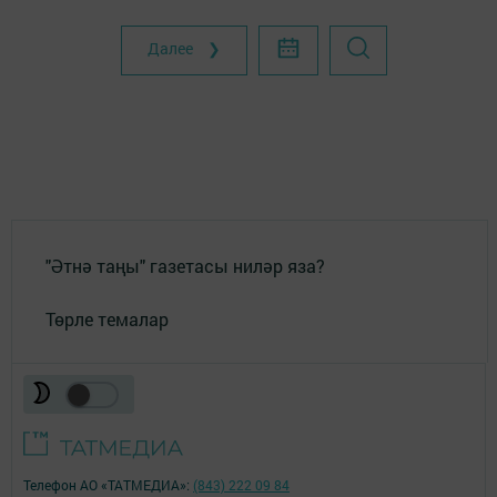
Далее ❯
"Әтнә таңы" газетасы ниләр яза?
Төрле темалар
Телефон АО «ТАТМЕДИА»:
(843) 222 09 84