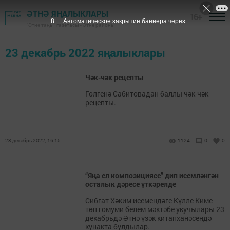
ӘТНӘ ЯҢАЛЫКЛАРЫ
16+
8
Автоматическое закрытие баннера через
"Әтнә таңы" газетасы - Әтнә районы
23 декабрь 2022 яңалыклары
Чәк-чәк рецепты
Гөлгенә Сабитовадан баллы чәк-чәк
рецепты.
23 декабрь 2022, 16:15
1124
0
0
“Яңа ел композициясе” дип исемләнгән
осталык дәресе үткәрелде
Сибгат Хәким исемендәге Күлле Киме
төп гомуми белем мәктәбе укучылары 23
декабрьдә Әтнә үзәк китапханәсендә
кунакта булдылар.