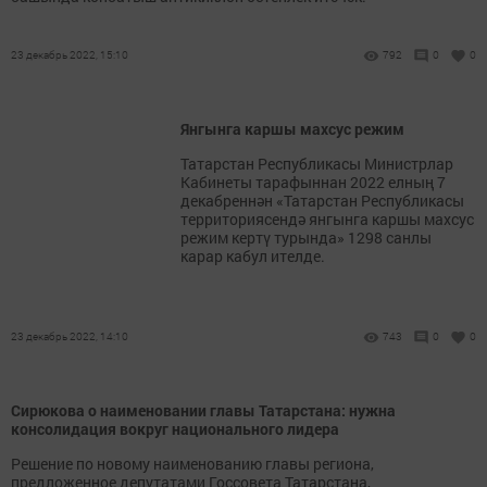
23 декабрь 2022, 15:10
792
0
0
Янгынга каршы махсус режим
Татарстан Республикасы Министрлар
Кабинеты тарафыннан 2022 елның 7
декабреннән «Татарстан Республикасы
территориясендә янгынга каршы махсус
режим кертү турында» 1298 санлы
карар кабул ителде.
23 декабрь 2022, 14:10
743
0
0
Сирюкова о наименовании главы Татарстана: нужна
консолидация вокруг национального лидера
Решение по новому наименованию главы региона,
предложенное депутатами Госсовета Татарстана,