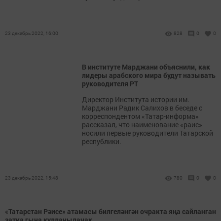
23 декабрь 2022, 16:00
828
0
0
В институте Марджани объяснили, как
лидеры арабского мира будут называть
руководителя РТ
Директор Института истории им.
Марджани Радик Салихов в беседе с
корреспондентом «Татар-информа»
рассказал, что наименование «раис»
носили первые руководители Татарской
республики.
23 декабрь 2022, 15:48
780
0
0
«Татарстан Рәисе» атамасы билгеләнгән очракта яңа сайланган
затка гына кулланылачак