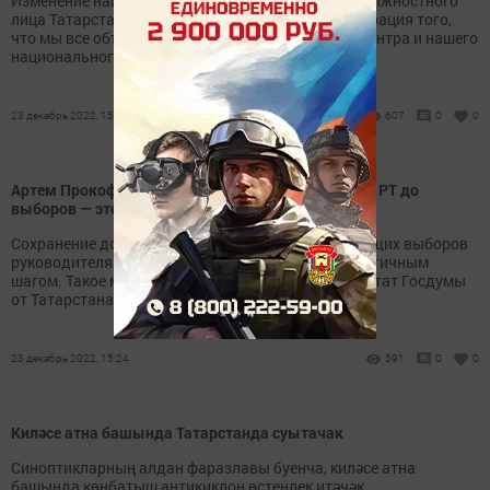
Изменение наименования должности высшего должностного
лица Татарстана – это сильное решение, демонстрация того,
что мы все объединились вокруг федерального центра и нашего
национального лидера.
23 декабрь 2022, 15:25
607
0
0
Артем Прокофьев: «Сохранить статус Президента РТ до
выборов — это логичное решение»
Сохранение должности Президента РТ до следующих выборов
руководителя республики является абсолютно логичным
шагом. Такое мнение журналистам высказал депутат Госдумы
от Татарстана Артем Прокофьев.
23 декабрь 2022, 15:24
591
0
0
Киләсе атна башында Татарстанда суытачак
Синоптикларның алдан фаразлавы буенча, киләсе атна
башында көнбатыш антикиклон өстенлек итәчәк.