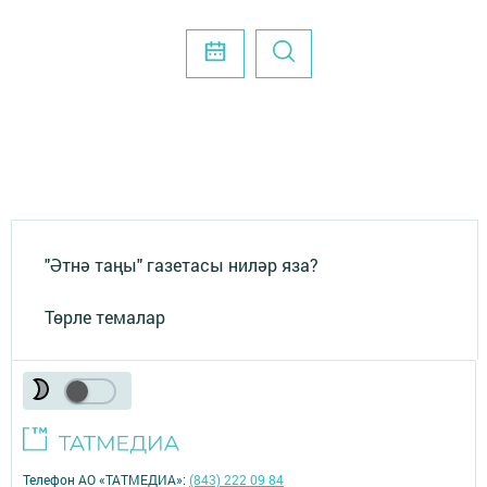
"Әтнә таңы" газетасы ниләр яза?
Төрле темалар
Телефон АО «ТАТМЕДИА»:
(843) 222 09 84