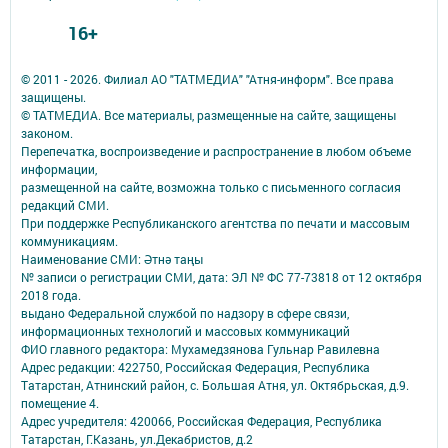
16+
© 2011 - 2026. Филиал АО "ТАТМЕДИА" "Атня-информ". Все права
защищены.
© ТАТМЕДИА. Все материалы, размещенные на сайте, защищены
законом.
Перепечатка, воспроизведение и распространение в любом объеме
информации,
размещенной на сайте, возможна только с письменного согласия
редакций СМИ.
При поддержке Республиканского агентства по печати и массовым
коммуникациям.
Наименование СМИ: Әтнә таңы
№ записи о регистрации СМИ, дата: ЭЛ № ФС 77-73818 от 12 октября
2018 года.
выдано Федеральной службой по надзору в сфере связи,
информационных технологий и массовых коммуникаций
ФИО главного редактора: Мухамедзянова Гульнар Равилевна
Адрес редакции: 422750, Российская Федерация, Республика
Татарстан, Атнинский район, с. Большая Атня, ул. Октябрьская, д.9.
помещение 4.
Адрес учредителя: 420066, Российская Федерация, Республика
Татарстан, Г.Казань, ул.Декабристов, д.2