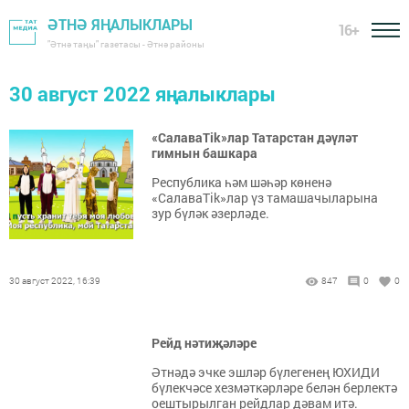
ӘТНӘ ЯҢАЛЫКЛАРЫ
16+
"Әтнә таңы" газетасы - Әтнә районы
30 август 2022 яңалыклары
«СалаваTik»лар Татарстан дәүләт
гимнын башкара
Республика һәм шәһәр көненә
«СалаваTik»лар үз тамашачыларына
зур бүләк әзерләде.
30 август 2022, 16:39
847
0
0
Рейд нәтиҗәләре
Әтнәдә эчке эшләр бүлегенең ЮХИДИ
бүлекчәсе хезмәткәрләре белән берлектә
оештырылган рейдлар дәвам итә.