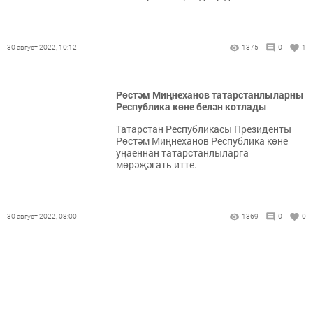
30 август 2022, 10:12
1375
0
1
Рөстәм Миңнеханов татарстанлыларны
Республика көне белән котлады
Татарстан Республикасы Президенты
Рөстәм Миңнеханов Республика көне
уңаеннан татарстанлыларга
мөрәҗәгать итте.
30 август 2022, 08:00
1369
0
0