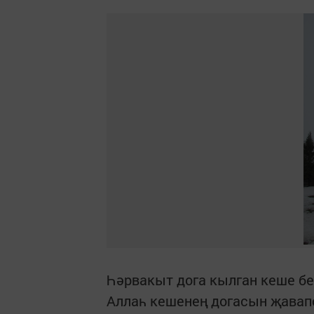
Һәрвакыт дога кылган кеше бе
Аллаһ кешенең догасын җавап