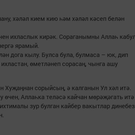
лану, хәләл кием кию һәм хәләл кәсеп белән
өчен ихласлык кирәк. Сораганымны Аллаһ кабу
нергә ярамый.
ән дога кылу. Булса була, булмаса – юк, дип
, ихластан, өметләнеп сорасаң, чынга ашу
н Хуҗаңнан сорыйсың, ә калганын Ул хәл итә.
у өчен, Аллаһка теләсә кайчан мөрәҗәгать итә
лу ихтималы зур булган кайбер вакытлар динебез
н.