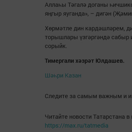
Аллаһы Тәгалә доганы һичшикс
яңгыр яуганда», – дигән (Җәми
Хөрмәтле дин кардәшләрем, ди
торышлары үзгәргәндә сабыр и
сорыйк.
Тимергали хәзрәт Юлдашев.
Шәһри Казан
Следите за самым важным и 
Читайте новости Татарстана 
https://max.ru/tatmedia