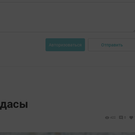
Отправить
Авторизоваться
йдасы
422
0