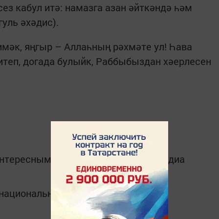
ез кабул итә: намазга азан әйткәндә һәм
гуль әхәдис).
мәк, яңгыр – Аллаһның рәхмәте ул! Һава
теп, догада булыйк, Раббыбыздан хәерлесен
интересным в
Telegram-канале
Татмедиа
в национальном мессенджере MАХ: