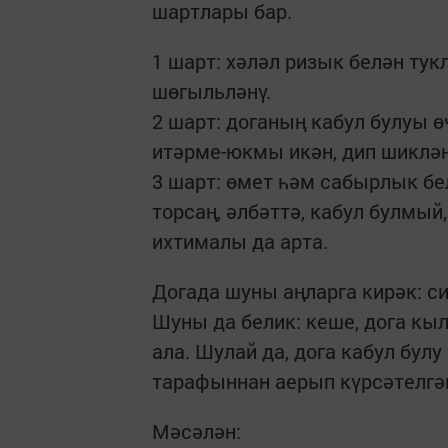
шартлары бар.
1 шарт: хәләл ризык белән тук
шөгыльләнү.
2 шарт: доганың кабул булуы 
итәрме-юкмы икән, дип шиклә
3 шарт: өмет һәм сабырлык бел
торсаң, әлбәттә, кабул булмый
ихтималы да арта.
Догада шуны аңларга кирәк: си
Шуны да белик: кеше, дога кыл
ала. Шулай да, дога каб­ул бу
тарафыннан аерып күрсәтелгә
Мәсәлән: