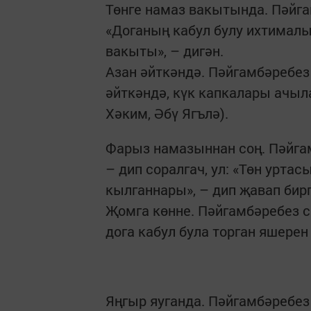
Төнге намаз вакытында. Пәйга
«Доганың кабул булу ихтималы
вакыты», – дигән.
Азан әйткәндә. Пәйгамбәребез
әйткәндә, күк капкалары ачыла
Хәким, Әбү Ягълә).
Фарыз намазыннан соң. Пәйгам
– дип соралгач, ул: «Төн урта
кылганнары», – дип җавап бирг
Җомга көнне. Пәйгамбәребез с
дога кабул була торган яшерен 
Яңгыр яуганда. Пәйгамбәребез