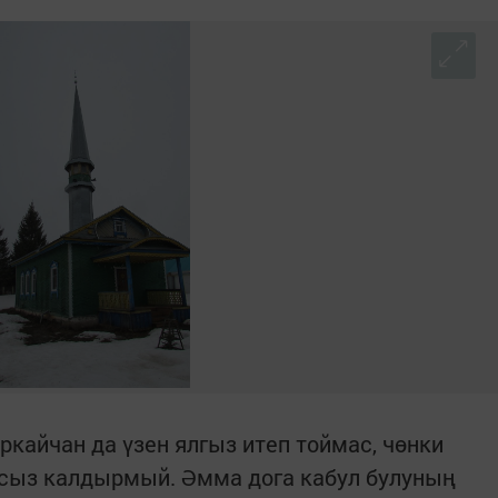
ркайчан да үзен ялгыз итеп тоймас, чөнки
сыз калдырмый. Әмма дога кабул булуның