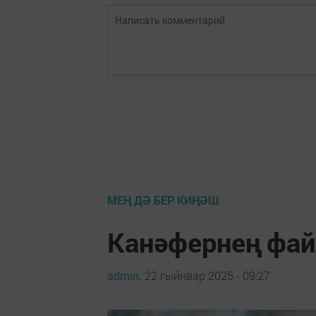
МЕҢ ДӘ БЕР КИҢӘШ
Канәфернең фа
admin,
22 гыйнвар 2025 - 09:27