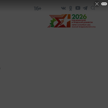
16+
1