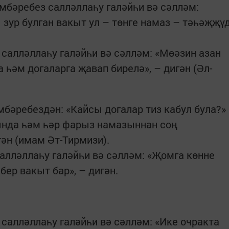
мбәребез салләллаһу галәйһи вә сәлләм:
 зур булган вакыт ул – төнге намаз – тәһәҗҗү
 салләллаһу галәйһи вә сәлләм: «Мөәзин азан
 һәм догаларга җавап бирелә», – дигән (Әл-
бәребездән: «Кайсы догалар тиз кабул була?»
сында һәм һәр фарыз намазыннан соң
ән (имам Әт-Тирмизи).
алләллаһу галәйһи вә сәлләм: «Җомга көнне
бер вакыт бар», – дигән.
 салләллаһу галәйһи вә сәлләм: «Ике очракта