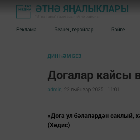
ӘТНӘ ЯҢАЛЫКЛАРЫ
"Әтнә таңы" газетасы - Әтнә районы
Реклама
Безнең геройлар
Бәйге
ДИН ҺӘМ БЕЗ
Догалар кайсы 
admin,
22 гыйнвар 2025 - 11:01
«Дога ул бәлаләрдән саклый, х
(Хәдис)