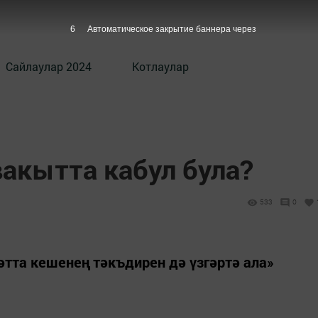
4
Автоматическое закрытие баннера через
Сайлаулар 2024
Котлаулар
вакытта кабул була?
533
0
әтта кешенең тәкъдирен дә үзгәртә ала»