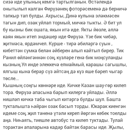
сизә иде улының кемгә тартылганын. Өстәлендә
онытылып калган Фирүзәнең фоторәсеменә дә берничә
тапкыр тап булды. Ахрысы, Динә кулына эләкмәсен
тагын дип, озак уйлап тормый, мичкә тыкты. Ә бит ул
бу кызны бик ошата, якын итә иде. Якты йөзле, әллә
каян якын итеп эндәшер иде Фирүзә. Үзе бик чибәр,
җитмәсә, ярдәмчел. Күрше - тирә әбиләргә суын ,
кибеттән сумка белән әйберен алып кайтып бирер. Тик
Ранил өйләнгәннән соң, күзләре генә бик моңсуланды
кызның.Ул инде элеккечә елмаймый, карашы сагышлы,
ялгыш кына берәр сүз әйтсәң дә күз яше бәреп чыгар
төсле...
Кышның соңгы көннәре иде. Кичке Казан шау-гөр килеп
тора. Фирүзә апасына барып килергә уйлады. Әллә
нишләп кичкә таба чыгып китәргә булды шул. Башта
тукталышта һәйран озак басып торды. Юкарак киенгән
идеме соң, җил тәненә үтәли кереп йөргән кебек тоелды
аңа. Ниһаять, тиешле автобус та килеп туктады. Тулай
торактан апаларына кадәр байтак барасы иде. Җылы,