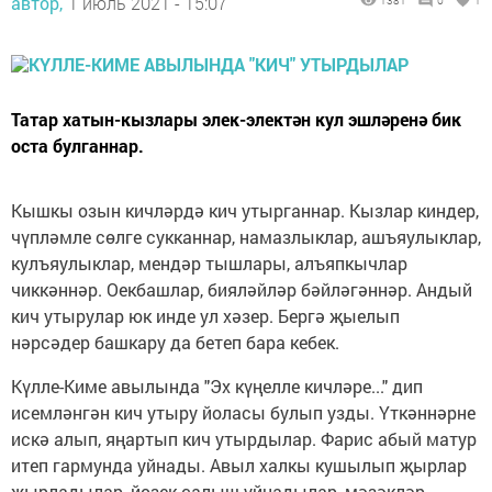
автор,
1 июль 2021 - 15:07
1381
0
1
Татар хатын-кызлары элек-электән кул эшләренә бик
оста булганнар.
Кышкы озын кичләрдә кич утырганнар. Кызлар киндер,
чүпләмле сөлге сукканнар, намазлыклар, ашъяулыклар,
кулъяулыклар, мендәр тышлары, алъяпкычлар
чиккәннәр. Оекбашлар, бияләйләр бәйләгәннәр. Андый
кич утырулар юк инде ул хәзер. Бергә җыелып
нәрсәдер башкару да бетеп бара кебек.
Күлле-Киме авылында "Эх күңелле кичләре..." дип
исемләнгән кич утыру йоласы булып узды. Үткәннәрне
искә алып, яңартып кич утырдылар. Фарис абый матур
итеп гармунда уйнады. Авыл халкы кушылып җырлар
жырладылар, йөзек салыш уйнадылар, мәзәкләр