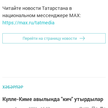
Читайте новости Татарстана в
национальном мессенджере MАХ:
https://max.ru/tatmedia
Перейти на страницу новости
ХӘБӘРЛӘР
Күлле-Киме авылында "кич" утырдылар