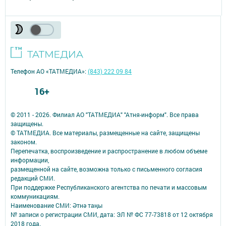
Телефон АО «ТАТМЕДИА»:
(843) 222 09 84
16+
© 2011 - 2026. Филиал АО "ТАТМЕДИА" "Атня-информ". Все права
защищены.
© ТАТМЕДИА. Все материалы, размещенные на сайте, защищены
законом.
Перепечатка, воспроизведение и распространение в любом объеме
информации,
размещенной на сайте, возможна только с письменного согласия
редакций СМИ.
При поддержке Республиканского агентства по печати и массовым
коммуникациям.
Наименование СМИ: Әтнә таңы
№ записи о регистрации СМИ, дата: ЭЛ № ФС 77-73818 от 12 октября
2018 года.