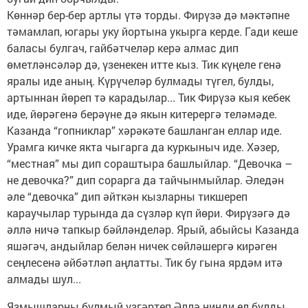
Көннәр бер-бер артлы үтә торды. Фирүзә дә мәктәпне
тәмамлап, югары уку йортына укырга керде. Гади кеше
баласы булгач, гайбәтчеләр керә алмас дип
өметләнсәләр дә, үзенекен итте кыз. Тик күңеле генә
яралы иде аның. Күрүчеләр булмады түгел, булды,
артыннан йөреп тә карадылар... Тик Фирүзә кыя кебек
иде, йөрәгенә берәүне дә якын китерергә теләмәде.
Казанда “гопниклар” хәрәкәте башланган еллар иде.
Урамга кичке якта чыгарга да куркыныч иде. Хәзер,
“местная” мы дип сораштыра башлыйлар. “Девочка –
не девочка?” дип сорарга да тайчынмыйлар. Әледән
әле “девочка” дип әйткән кызларны тикшереп
караучылар турында да сүзләр күп йөри. Фирүзәгә дә
әллә ничә тапкыр бәйләнделәр. Ярый, абыйсы Казанда
яшәгәч, андыйлар белән ничек сөйләшергә кирәген
сеңлесенә әйбәтләп аңлатты. Тик бу гына ярдәм итә
алмады шул...
Язмышларны булмый үзгәртеп Әллә нинди ел булды