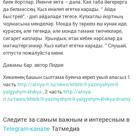
биек йортлар. Икенче якта – дала. Кая таба йөгерергә
дә белмәссең. Кыз инәлеп егеткә карады. “ Айда
быстрей”, - дип әйдәләде тегесе. Күпкатлы йортның
чормасына менделәр. Монда бу төркем еш кунак иде,
күрәсең, әле тегендә, әле монда тәмәке төпчекләре,
сигарет каплары. Урындык, ятак кебек нәрсәләр дә
мәтәштергәннәр. Кыз кабат егеткә карады. “ Слушай,
отпусти пожалуйста меня.
Дәвамы бар. автор Лидия
Хикәянең башын сылтама буенча кереп укый аласыз 1
часть
http://atnya-rt.ru/news/khbrlr/ll-yazmyshym-ll-
yalgyshym-khikya
, 2 часть
http://atnya-
rt.ru/news/khbrlr/ll-yazmyshym-ll-yalgyshym-khikya-dvamy
Следите за самым важным и интересным в
Telegram-канале
Татмедиа