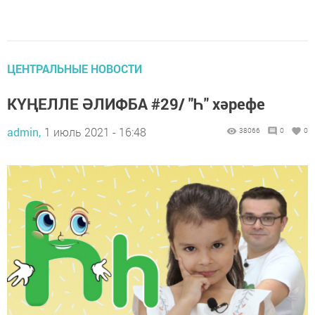
ЦЕНТРАЛЬНЫЕ НОВОСТИ
КҮҢЕЛЛЕ ӘЛИФБА #29/ "Һ" хәрефе
admin,
1 июль 2021 - 16:48
38066
0
0