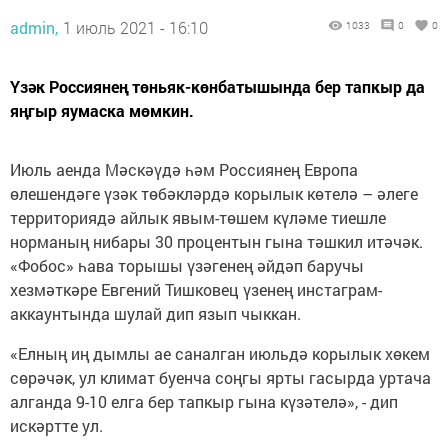
admin,
1 июль 2021 - 16:10
1033
0
0
Үзәк Россиянең төньяк-көнбатышында бер тапкыр да
яңгыр яумаска мөмкин.
Июль аенда Мәскәүдә һәм Россиянең Европа
өлешендәге үзәк төбәкләрдә корылык көтелә – әлеге
территориядә айлык явым-төшем күләме тиешле
норманың нибары 30 процентын гына тәшкил итәчәк.
«Фобос» һава торышы үзәгенең әйдәп баручы
хезмәткәре Евгений Тишковец үзенең инстаграм-
аккаунтында шулай дип язып чыккан.
«Елның иң дымлы ае саналган июльдә корылык хөкем
сөрәчәк, ул климат буенча соңгы ярты гасырда уртача
алганда 9-10 елга бер тапкыр гына күзәтелә», - дип
искәртте ул.