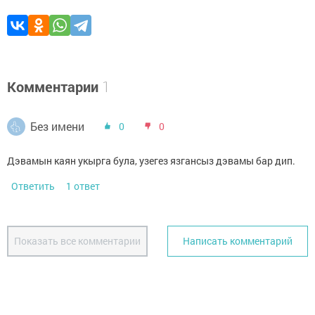
Комментарии
1
Без имени
0
0
Дэвамын каян укырга була, узегез язгансыз дэвамы бар дип.
Ответить
1 ответ
Показать все комментарии
Написать комментарий