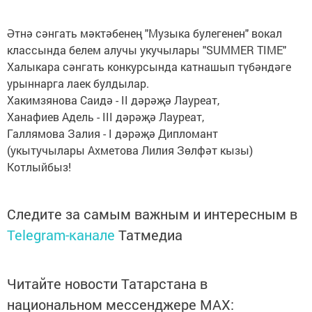
Әтнә сәнгать мәктәбенең "Музыка булегенен" вокал
классында белем алучы укучылары "SUMMER TIME"
Халыкара сәнгать конкурсында катнашып түбәндәге
урыннарга лаек булдылар.
Хакимзянова Саидә - II дәрәҗә Лауреат,
Ханафиев Адель - III дәрәҗә Лауреат,
Галлямова Залия - I дәрәҗә Дипломант
(укытучылары Ахметова Лилия Зөлфәт кызы)
Котлыйбыз!
Следите за самым важным и интересным в
Telegram-канале
Татмедиа
Читайте новости Татарстана в
национальном мессенджере MАХ: