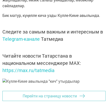
сөйләделәр.
Бик матур, күңелле кичә узды Күлле-Киме авылында.
Следите за самым важным и интересным в
Telegram-канале
Татмедиа
Читайте новости Татарстана в
национальном мессенджере MАХ:
https://max.ru/tatmedia
Перейти на страницу новости