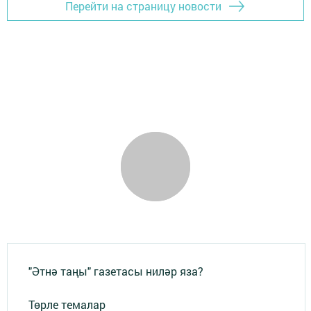
Перейти на страницу новости
"Әтнә таңы" газетасы ниләр яза?
Төрле темалар