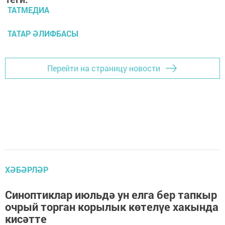
ТАТМЕДИА
ТАТАР ӘЛИФБАСЫ
Перейти на страницу новости
ХӘБӘРЛӘР
Синоптиклар июльдә ун елга бер тапкыр
очрый торган корылык көтелүе хакында
кисәтте