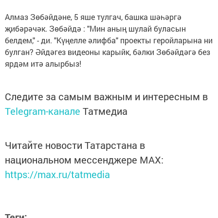
Алмаз Зөбәйдәне, 5 яше тулгач, башка шәһәргә
җибәрәчәк. Зөбәйдә : "Мин аның шулай буласын
белдем," - ди. "Күңелле әлифба" проекты геройларына ни
булган? Әйдәгез видеоны карыйк, бәлки Зөбәйдәгә без
ярдәм итә алырбыз!
Следите за самым важным и интересным в
Telegram-канале
Татмедиа
Читайте новости Татарстана в
национальном мессенджере MАХ:
https://max.ru/tatmedia
Теги: