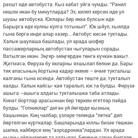
рәхшт иде автобуста. Кыз кабат уйга чумды. “Ранил
нишли икән бу минутларда? Эх, килеп керсен иде ул
шушы автобуска. Юллары бер якка булсын иде.
Барырга иде кулны кулга тотынып”. Юк ш4ул, хыялда
гына бергә инде алар хәзер... Автобус кисәк туктады.
Халык шаулаша башлады, ул арада шофер
пассажирларның автобустан чыгуларын сорады.
Ватылган икән. Эңгер- меңгердән төнгә күчкән вакыт.
Җитмәсә, Фирүзә бу якларны яхшылап белми дә. Бары
тик апасының йортына кадәр икеме – өчме тукталыш
калганы гына исендә. Автобустан төште дә, тукталып
калды. Халык кайсы- кая таралып, юк та булды. Фирүзә
ашыга –ашыга алдагы тукталышка таба атлады.
Кинәт йортлар арасыннан бер төркем егетләр пәйда
булды. “Гопниклар” дигән уй йөгерде кызның
башыннан. Киң чалбар, үзләре телендә “летка” дип
йөртелгән курткалар. Башларында юллы бизәк төшкән
шапка, кайберсе киң “аэродромка”лардан. Ул арада
кызны әйләндереп тә алдылар. Беренче сорау билгеле