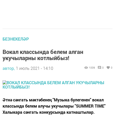
БЕЗНЕКЕЛӘР
Вокал классында белем алган
укучыларны котлыйбыз!
автор,
1 июль 2021 - 14:10
1009
0
0
Әтнә сәнгать мәктәбенең "Музыка булегенен" вокал
классында белем алучы укучылары "SUMMER TIME"
Халыкара сәнгать конкурсында катнаштылар.