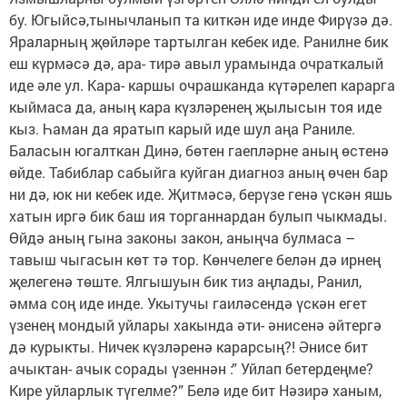
бу. Югыйсә,тынычланып та киткән иде инде Фирүзә дә.
Яраларның җөйләре тартылган кебек иде. Ранилне бик
еш күрмәсә дә, ара- тирә авыл урамында очраткалый
иде әле ул. Кара- каршы очрашканда күтәрелеп карарга
кыймаса да, аның кара күзләренең җылысын тоя иде
кыз. Һаман да яратып карый иде шул аңа Раниле.
Баласын югалткан Динә, бөтен гаепләрне аның өстенә
өйде. Табиблар сабыйга куйган диагноз аның өчен бар
ни дә, юк ни кебек иде. Җитмәсә, берүзе генә үскән яшь
хатын иргә бик баш ия торганнардан булып чыкмады.
Өйдә аның гына законы закон, аныңча булмаса –
тавыш чыгасын көт тә тор. Көнчелеге белән дә ирнең
җелегенә төште. Ялгышуын бик тиз аңлады, Ранил,
әмма соң иде инде. Укытучы гаиләсендә үскән егет
үзенең мондый уйлары хакында әти- әнисенә әйтергә
дә курыкты. Ничек күзләренә карарсың?! Әнисе бит
ачыктан- ачык сорады үзеннән :” Уйлап бетердеңме?
Кире уйларлык түгелме?” Белә иде бит Нәзирә ханым,