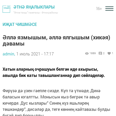
ӘТНӘ ЯҢАЛЫКЛАРЫ
16+
"Әтнә таңы" газетасы - Әтнә районы
ИҖАТ ЧИШМӘСЕ
Әллә язмышым, әллә ялгышым (хикәя)
дәвамы
admin,
1 июль 2021 - 17:17
1889
2
1
Хатын аларның очрашуын белгән иде ахырысы,
авылда бик каты тавышланганнар дип сөйләделәр.
Фирүзә дә үзен гаепле сизде. Күп тә үтмәде, Динә
баласын югалтты. Монысын кыз бигрәк тә авыр
кичерде. Дус кызлары” Синең күз яшьләрең
төшкәндер”, дисәләр дә, теге көннең кайтавазы булды
бугай дип борчылды.