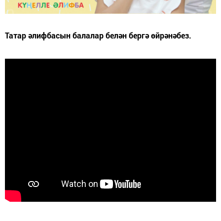
Татар әлифбасын балалар белән бергә өйрәнәбез.