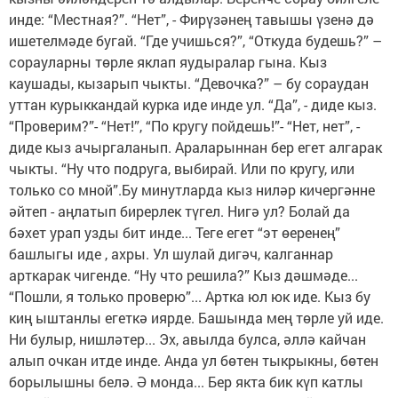
инде: “Местная?”. “Нет”, - Фирүзәнең тавышы үзенә дә
ишетелмәде бугай. “Где учишься?”, “Откуда будешь?” –
сорауларны төрле яклап яудыралар гына. Кыз
каушады, кызарып чыкты. “Девочка?” – бу сораудан
уттан курыккандай курка иде инде ул. “Да”, - диде кыз.
“Проверим?”- “Нет!”, “По кругу пойдешь!”- “Нет, нет”, -
диде кыз ачыргаланып. Араларыннан бер егет алгарак
чыкты. “Ну что подруга, выбирай. Или по кругу, или
только со мной”.Бу минутларда кыз ниләр кичергәнне
әйтеп - аңлатып бирерлек түгел. Нигә ул? Болай да
бәхет урап узды бит инде... Теге егет “эт өеренең”
башлыгы иде , ахры. Ул шулай дигәч, калганнар
арткарак чигенде. “Ну что решила?” Кыз дәшмәде...
“Пошли, я только проверю”... Артка юл юк иде. Кыз бу
киң ыштанлы егеткә иярде. Башында мең төрле уй иде.
Ни булыр, нишләтер... Эх, авылда булса, әллә кайчан
алып очкан итде инде. Анда ул бөтен тыкрыкны, бөтен
борылышны белә. Ә монда... Бер якта бик күп катлы