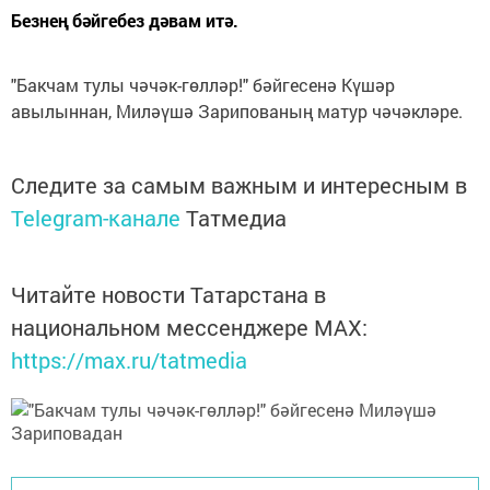
Безнең бәйгебез дәвам итә.
"Бакчам тулы чәчәк-гөлләр!" бәйгесенә Күшәр
авылыннан, Миләүшә Зарипованың матур чәчәкләре.
Следите за самым важным и интересным в
Telegram-канале
Татмедиа
Читайте новости Татарстана в
национальном мессенджере MАХ:
https://max.ru/tatmedia