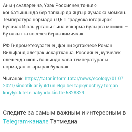
Аның сүзләренчә, Үзәк Россиянең төньяк-
көнбатышында бер тапкыр да яңгыр яумаска мөмкин.
Температура нормадан 0,5-1 градуска югарырак
булачак.Июль уртасы гына искәрмә булырга мөмкин –
бу вакытта эсселек бераз кимиячәк.
РФ Гидрометеоүзәгенең фәнни җитәкчесе Роман
Вильфанд элегрәк искәрткәнчә, Россиянең күпчелек
өлешендә июль башында һава температурасы
нормадан югарырак булачак.
Чыганак:
https://tatar-inform.tatar/news/ecology/01-07-
2021/sinoptiklar-iyuld-un-elga-ber-tapkyr-ochryy-torgan-
korylyk-k-tel-e-hakynda-kis-tte-5828829
Следите за самым важным и интересным в
Telegram-канале
Татмедиа