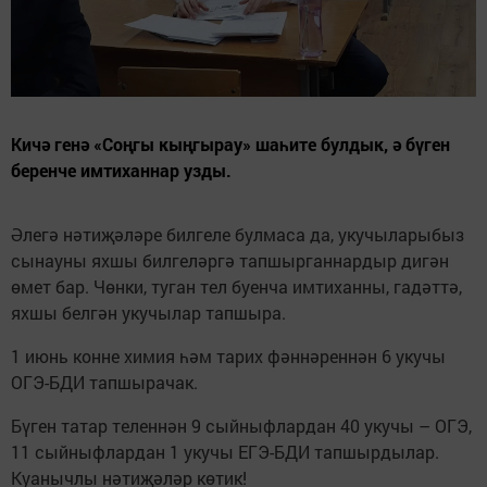
Кичә генә «Соңгы кыңгырау» шаһите булдык, ә бүген
беренче имтиханнар узды.
Әлегә нәтиҗәләре билгеле булмаса да, укучыларыбыз
сынауны яхшы билгеләргә тапшырганнардыр дигән
өмет бар. Чөнки, туган тел буенча имтиханны, гадәттә,
яхшы белгән укучылар тапшыра.
1 июнь конне химия һәм тарих фәннәреннән 6 укучы
ОГЭ-БДИ тапшырачак.
Бүген татар теленнән 9 сыйныфлардан 40 укучы – ОГЭ,
11 сыйныфлардан 1 укучы ЕГЭ-БДИ тапшырдылар.
Куанычлы нәтиҗәләр көтик!