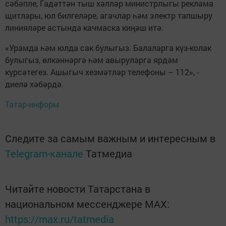
сәбәпле, Гадәттән тыш хәлләр министрлыгы реклама
щитлары, юл билгеләре, агачлар һәм электр тапшыру
линияләре астында качмаска киңәш итә.
«Урамда һәм юлда сак булыгыз. Балаларга күз-колак
булыгыз, өлкәннәргә һәм авыруларга ярдәм
күрсәтегез. Ашыгыч хезмәтләр телефоны – 112», -
диелә хәбәрдә.
Татар-информ
Следите за самым важным и интересным в
Telegram-канале
Татмедиа
Читайте новости Татарстана в
национальном мессенджере MАХ:
https://max.ru/tatmedia