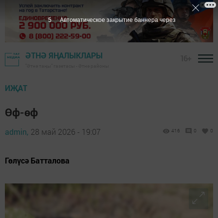
4
Автоматическое закрытие баннера через
ӘТНӘ ЯҢАЛЫКЛАРЫ
16+
"Әтнә таңы" газетасы - Әтнә районы
ИҖАТ
Өф-өф
admin,
28 май 2026 - 19:07
416
0
0
Гөлүсә Батталова