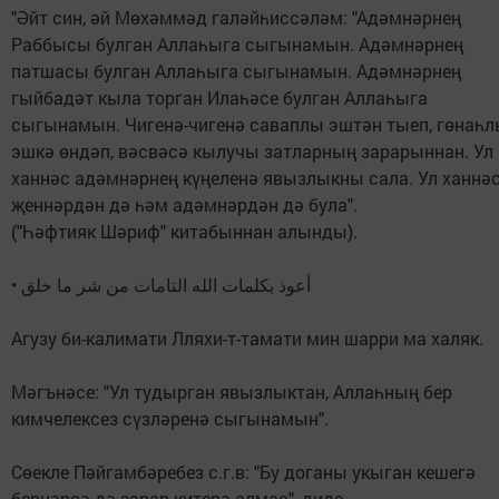
"Әйт син, әй Мөхәммәд галәйһиссәләм: "Адәмнәрнең
Раббысы булган Аллаһыга сыгынамын. Адәмнәрнең
патшасы булган Аллаһыга сыгынамын. Адәмнәрнең
гыйбадәт кыла торган Илаһәсе булган Аллаһыга
сыгынамын. Чигенә-чигенә саваплы эштән тыеп, гөнаһ
эшкә өндәп, вәсвәсә кылучы затларның зарарыннан. Ул
ханнәс адәмнәрнең күңеленә явызлыкны сала. Ул ханнә
җеннәрдән дә һәм адәмнәрдән дә була".
("Һәфтияк Шәриф" китабыннан алынды).
• أعوذ بكلمات الله التامات من شر ما خلق
Агузу би-калимати Лляхи-т-тамати мин шарри ма халяк.
Мәгънәсе: "Ул тудырган явызлыктан, Аллаһның бер
кимчелексез сүзләренә сыгынамын".
Сөекле Пәйгамбәребез с.г.в: "Бу доганы укыган кешегә
бернәрсә дә зарар китерә алмас", диде.