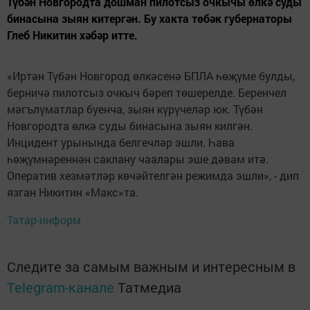
Түбән Новгородта дошман пилотсыз очкычы өлкә суды
бинасына зыян китергән. Бу хакта төбәк губернаторы
Глеб Никитин хәбәр итте.
«Иртән Түбән Новгород өлкәсенә БПЛА һөҗүме булды,
берничә пилотсыз очкыч бәреп төшерелде. Беренчел
мәгълүматлар буенча, зыян күрүчеләр юк. Түбән
Новгородта өлкә суды бинасына зыян килгән.
Инцидент урынында белгечләр эшли. Һава
һөҗүмнәреннән саклану чаалары эше дәвам итә.
Оператив хезмәтләр көчәйтелгән режимда эшли», - дип
язган Никитин «Макс»та.
Татар-информ
Следите за самым важным и интересным в
Telegram-канале
Татмедиа