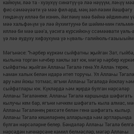
кайюум, ләә та - хузухүү синәтүү-үә ләә нәүүүм, ләһүү мә
фис-сәмәәүәәти үә мәә фил-ард, мәң зәл-ләзии йәшфәгу
гиңдәһүү илләә би изниһ, йәгләмү мәә бәйнә әйдииһим ү
мәә хальфәһүм үә ләә йүхиитуунә би шәйим-мин гильми
илләә би мәә шәә'а, үәсига күрсийюһу ссәмәәвати үәль-а
үә ләә яудуху хифзухума үә һүвәль- галийюль-газыыыйм.
Мәгънәсе: "Һәрбер күркәм сыйфатны җыйган Зат, гыйбә
кылына торган һичбер хаклы зат юк, мәгәр һәрбер күркә
сыйфатны җыйган Аллаһы Тәгалә генә.Ул Аллаһ терек,
һаман халык белән идарә итеп торучы. Ул Аллаһы Тәгал
ару һәм йокы тотмас, ягъни Аллаһы Тәгаләдә йоклау һәм
сыйфатлары юк. Күкләрдә һәм җирдә булган нәрсәләр
Аллаһы Тәгаләнеке. Аллаһы Тәгалә каршында шәфәгать
кылучы кем бар, ягъни һичкем шәфәгать кыла алмас, мә
Аллаһы Тәгаләнең рөхсәте белән генә шәфәгать кылыр.
Аллаһы Тәгалә кешеләрнең алларында һәм артларында
булган нәрсәләрне белер. Бәндәләр Аллаһы Тәгалә белгә
нәрсәдән һичнәрсәне камил белмәсләр, мәгәр Аллаһы