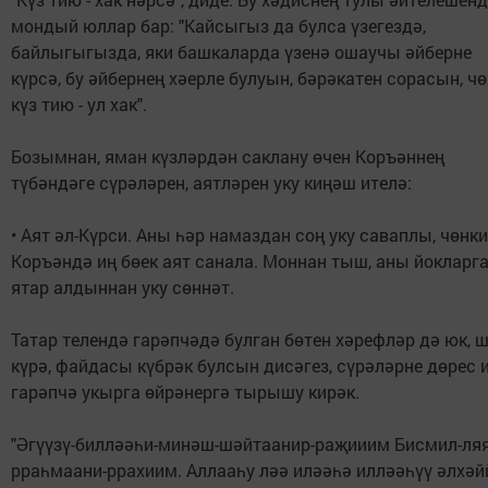
мондый юллар бар: "Кайсыгыз да булса үзегездә,
байлыгыгызда, яки башкаларда үзенә ошаучы әйберне
күрсә, бу әйбернең хәерле булуын, бәрәкатен сорасын, ч
күз тию - ул хак".
Бозымнан, яман күзләрдән саклану өчен Коръәннең
түбәндәге сүрәләрен, аятләрен уку киңәш ителә:
• Аят әл-Күрси. Аны һәр намаздан соң уку саваплы, чөнки
Коръәндә иң бөек аят санала. Моннан тыш, аны йокларг
ятар алдыннан уку сөннәт.
Татар телендә гарәпчәдә булган бөтен хәрефләр дә юк, 
күрә, файдасы күбрәк булсын дисәгез, сүрәләрне дөрес 
гарәпчә укырга өйрәнергә тырышу кирәк.
"Әгүүзү-билләәһи-минәш-шәйтаанир-раҗииим Бисмил-ляя
рраһмаани-ррахиим. Аллааһу ләә иләәһә илләәһүү әлхәй