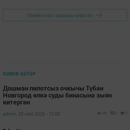
Перейти на страницу новости
ХӘВЕФ-ХӘТӘР
Дошман пилотсыз очкычы Түбән
Новгород өлкә суды бинасына зыян
китергән
admin,
28 май 2026 - 12:00
261
0
0