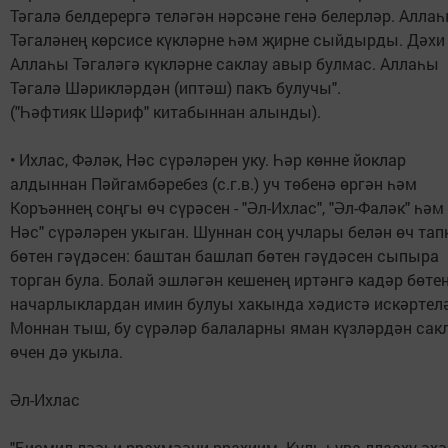
Тәгалә белдерергә теләгән нәрсәне генә белерләр. Алла
Тәгаләнең көрсисе күкләрне һәм җирне сыйдырды. Дәхи
Аллаһы Тәгаләгә күкләрне саклау авыр булмас. Аллаһы
Тәгалә Шәрикләрдән (иптәш) пакъ булучы".
("Һәфтияк Шәриф" китабыннан алынды).
• Ихлас, Фәләк, Нәс сүрәләрен уку. Һәр көнне йоклар
алдыннан Пәйгамбәребез (с.г.в.) уч төбенә өргән һәм
Коръәннең соңгы өч сүрәсен - "Әл-Ихлас", "Әл-Фаләк" һәм 
Нәс" сүрәләрен укыган. Шуннан соң учлары белән өч та
бөтен гәүдәсен: баштан башлап бөтен гәүдәсен сыпыра
торган була. Болай эшләгән кешенең иртәнгә кадәр бөте
начарлыклардан имин булуы хакында хәдистә искәртелә
Моннан тыш, бу сүрәләр балаларны яман күзләрдән сак
өчен дә укыла.
Әл-Ихлас
"Бисмил-ләәһи-ррахмәәни-ррахиим. Куль һува ллааху әхә