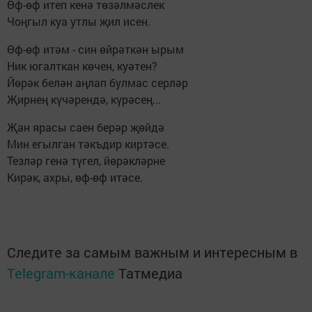
Өф-өф итеп кенә төзәлмәслек
Чоңгыл куа утлы җил исен.
Өф-өф итәм - син өйрәткән ырым
Ник югалткан көчен, куәтен?
Йөрәк белән аңлап булмас серләр
Җирнең күчәрендә, күрәсең...
Җан ярасы саен берәр җөйдә
Мин егылган тәкъдир киртәсе.
Тезләр генә түгел, йөрәкләрне
Кирәк, ахры, өф-өф итәсе.
Следите за самым важным и интересным в
Telegram-канале
Татмедиа