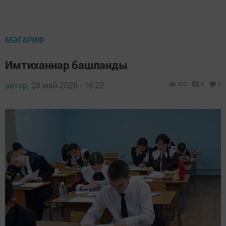
МӘГАРИФ
Имтиханнар башланды
автор,
28 май 2026 - 16:22
322
0
0