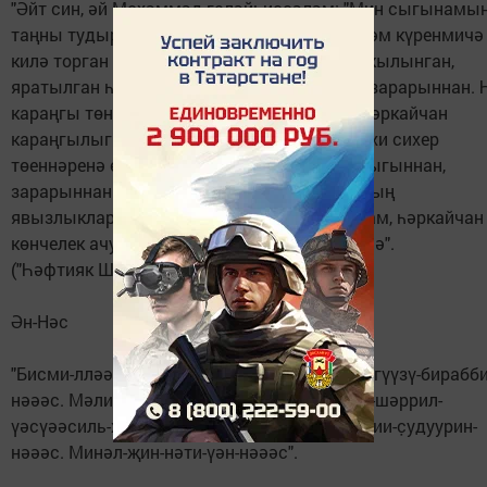
"Әйт син, әй Мөхәммәд галәйһиссәләм: "Мин сыгынамы
таңны тудыручы Раббыма, Аның күренеп һәм күренмичә
килә торган һәртөрле зарарларыннан. Бар кылынган,
яратылган һәм мәхлүкның нинди булса да зарарыннан. 
караңгы төннең зарарыннан сыгынамын, һәркайчан
караңгылыгы белән җир өстен капласа. Дәхи сихер
төеннәренә өрүче сихерче хатыннар явызлыгыннан,
зарарыннан сыгынам. Һәм көнче дошманның
явызлыкларыннан, зарарларыннан сыгынам, һәркайчан
көнчелек ачуы белән зарар тидерергә теләсә".
("Һәфтияк Шәриф" китабыннан алынды).
Ән-Нәс
"Бисми-лләәhи-ррахмәәни-ррахииим. Куль-әгүүзү-бирабби
нәәәс. Мәликин-нәәәс. Иләәhин-нәәәс. Миң-шәррил-
үәсүәәсиль-ханнәәәс. Әлләзии-йүүәсвисү-фии-с̣удуурин-
нәәәс. Минәл-җин-нәти-үән-нәәәс".