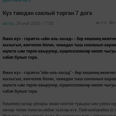
Күз тиюдән саклый торган 7 дога
автор,
28 май 2026 - 17:00
3143
0
Яман күз - гарәпчә «айн-аль-хасад» - бер кешенең икенче
кызыгып, көнчелек белән, чамадан тыш сокланып кара
аңлата һәм төрле авырулар, күңелсезлекләр килеп чыгу
сәбәп булып тора.
Яман күз - гарәпчә "айн-аль-хасад" - бер кешенең икенче
кызыгып, көнчелек белән, чамадан тыш сокланып кара
аңлата һәм төрле авырулар, күңелсезлекләр килеп чыгу
сәбәп булып тора.
Кешенең начар уйлары яман ниятне тудыра һәм үзенә кү
начар теләк теләгән кебек тәэсир итә. Пәйгамбәребез (с.г.
"Күз тию - хак нәрсә", диде. Бу хәдиснең тулы әйтелешен