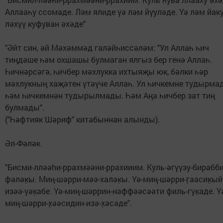
Аллааһу ссомаде. Ләм ялиде үә ләм йүуләде. Үә ләм йаку
ләхүү куфуван әхәде"
"Әйт син, әй Мәхәммәд галәйһиссәләм: "Ул Аллаһ һич
тиңдәше һәм охшашы булмаган ялгыз бер генә Аллаһ.
Һичнәрсәгә, һичбер мәхлукка ихтыяҗы юк, бәлки һәр
мәхлукның хаҗәтен үтәүче Аллаһ. Ул һичкемне тудырма
һәм һичкемнән тудырылмады. Һәм Аңа һичбер зат тиң
булмады".
("Һәфтияк Шәриф" китабыннан алынды).
Әл-Фәләк
"Бисми-лләәhи-ррахмәәни-ррахииим. Куль-әгүүзу-бирабби
фәләк̣ы. Миң-шәрри-мәә-халәк̣ы. Үә-миң-шәрри-г̣аасик̣ый
изәә-үәк̣абе. Үә-миң-шәррин-нәффәәсәәти филь-гүк̣аде. Ү
миң-шәрри-х̣әәсидин-изә-х̣әсәде".