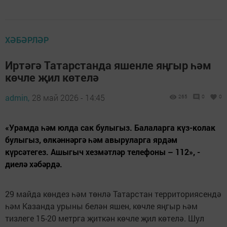
ХӘБӘРЛӘР
Иртәгә Татарстанда яшенле яңгыр һәм
көчле җил көтелә
admin,
28 май 2026 - 14:45
265
0
0
«Урамда һәм юлда сак булыгыз. Балаларга күз-колак
булыгыз, өлкәннәргә һәм авыруларга ярдәм
күрсәтегез. Ашыгыч хезмәтләр телефоны – 112», -
диелә хәбәрдә.
29 майда көндез һәм төнлә Татарстан территориясендә
һәм Казанда урыны белән яшен, көчле яңгыр һәм
тизлеге 15-20 метрга җиткән көчле җил көтелә. Шул