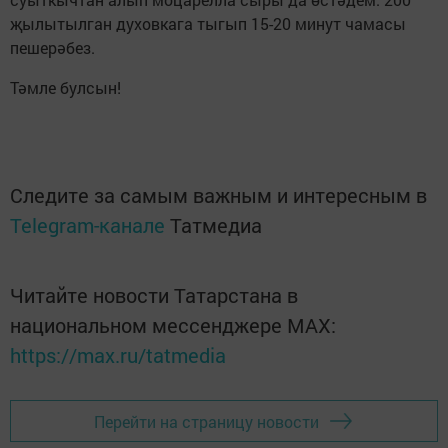
җылытылган духовкага тыгып 15-20 минут чамасы
пешерәбез.
Тәмле булсын!
Следите за самым важным и интересным в
Telegram-канале
Татмедиа
Читайте новости Татарстана в
национальном мессенджере MАХ:
https://max.ru/tatmedia
Перейти на страницу новости