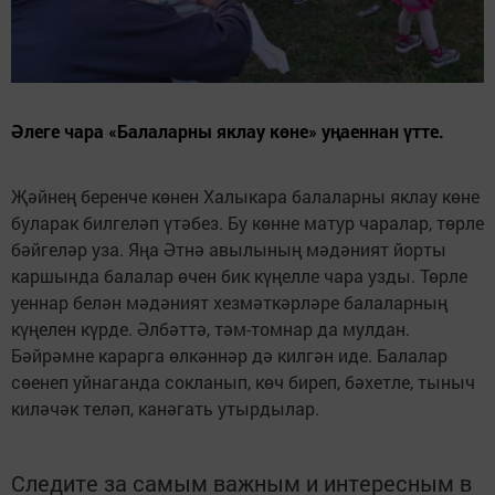
Әлеге чара «Балаларны яклау көне» уңаеннан үтте.
Җәйнең беренче көнен Халыкара балаларны яклау көне
буларак билгеләп үтәбез. Бу көнне матур чаралар, төрле
бәйгеләр уза. Яңа Әтнә авылының мәдәният йорты
каршында балалар өчен бик күңелле чара узды. Төрле
уеннар белән мәдәният хезмәткәрләре балаларның
күңелен күрде. Әлбәттә, тәм-томнар да мулдан.
Бәйрәмне карарга өлкәннәр дә килгән иде. Балалар
сөенеп уйнаганда сокланып, көч биреп, бәхетле, тыныч
киләчәк теләп, канәгать утырдылар.
Следите за самым важным и интересным в