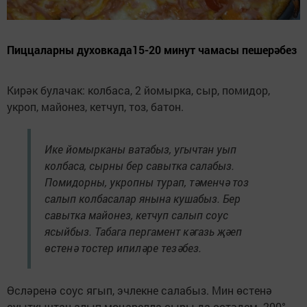
Пиццаларны духовкада15-20 минут чамасы пешерәбез
Кирәк булачак: колбаса, 2 йомырка, сыр, помидор,
укроп, майонез, кетчуп, тоз, батон.
Ике йомырканы ватабыз, угычтан уып
колбаса, сырны бер савытка салабыз.
Помидорны, укропны турап, тәменчә тоз
салып колбасалар янына кушабыз. Бер
савытка майонез, кетчуп салып соус
ясыйбыз. Табага пергамент кәгазь җәеп
өстенә тостер ипиләре тезәбез.
Өсләренә соус ягып, эчлекне салабыз. Мин өстенә
суыткычтан алып моцарелла сыры да өстәдем. 200°