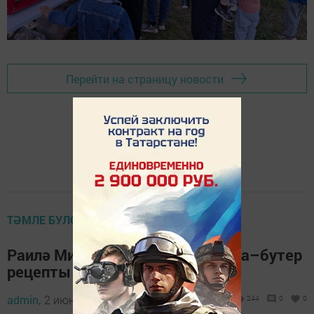
Перейти на страницу новости
ТӘМЛЕ БУЛСЫН
Раилә Минибаевадан мини пицца–бутер
рецепты
admin,
2 июнь 2026 - 17:00
244
0
0