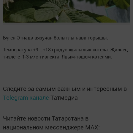
Бүген Әтнәдә аязучан болытлы һава торышы.
Температура +9.., +18 градус җылылык көтелә. Җилнең
тизлеге 1-3 м/с тизлектә. Явым-төшем көтелми.
Следите за самым важным и интересным в
Telegram-канале
Татмедиа
Читайте новости Татарстана в
национальном мессенджере MАХ: