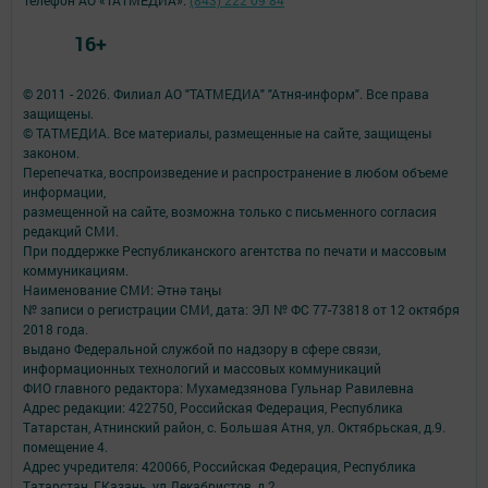
Телефон АО «ТАТМЕДИА»:
(843) 222 09 84
16+
© 2011 - 2026. Филиал АО "ТАТМЕДИА" "Атня-информ". Все права
защищены.
© ТАТМЕДИА. Все материалы, размещенные на сайте, защищены
законом.
Перепечатка, воспроизведение и распространение в любом объеме
информации,
размещенной на сайте, возможна только с письменного согласия
редакций СМИ.
При поддержке Республиканского агентства по печати и массовым
коммуникациям.
Наименование СМИ: Әтнә таңы
№ записи о регистрации СМИ, дата: ЭЛ № ФС 77-73818 от 12 октября
2018 года.
выдано Федеральной службой по надзору в сфере связи,
информационных технологий и массовых коммуникаций
ФИО главного редактора: Мухамедзянова Гульнар Равилевна
Адрес редакции: 422750, Российская Федерация, Республика
Татарстан, Атнинский район, с. Большая Атня, ул. Октябрьская, д.9.
помещение 4.
Адрес учредителя: 420066, Российская Федерация, Республика
Татарстан, Г.Казань, ул.Декабристов, д.2