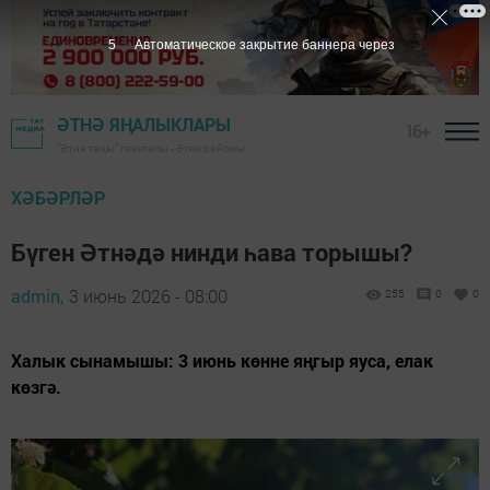
4
Автоматическое закрытие баннера через
ӘТНӘ ЯҢАЛЫКЛАРЫ
16+
"Әтнә таңы" газетасы - Әтнә районы
ХӘБӘРЛӘР
Бүген Әтнәдә нинди һава торышы?
admin,
3 июнь 2026 - 08:00
255
0
0
Халык сынамышы: 3 июнь көнне яңгыр яуса, елак
көзгә.