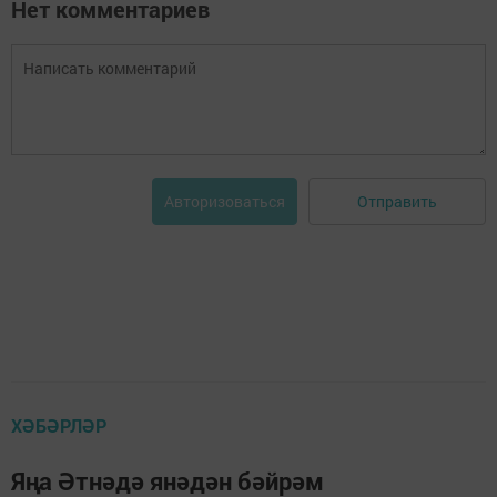
Нет комментариев
Отправить
Авторизоваться
ХӘБӘРЛӘР
Яңа Әтнәдә янәдән бәйрәм