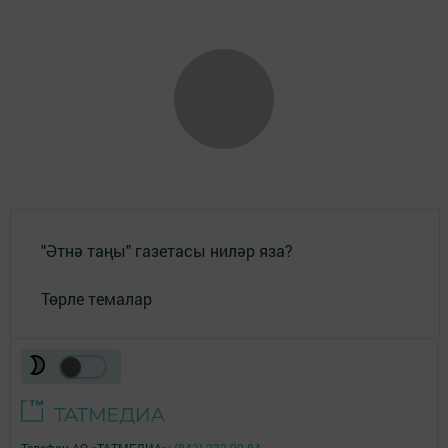
"Әтнә таңы" газетасы ниләр яза?
Төрле темалар