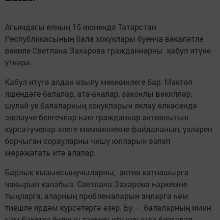
Агымдагы елның 15 июнендә Татарстан
Республикасының бала хокуклары буенча вәкаләтле
вәкиле Светлана Захарова гражданнарны кабул итүне
үткәрә.
Кабул итүгә алдан язылу мөмкинлеге бар. Мәктәп
яшендәге балалар, ата-аналар, законлы вәкилләр,
шулай ук балаларның хокукларын яклау өлкәсендә
эшләүче белгечләр һәм гражданнар активлыгын
күрсәтүчеләр әлеге мөмкинлекне файдаланып, үзләрен
борчыган сорауларны чишү юлларын эзләп
мөрәҗәгать итә алалар.
Барлык кызыксынучыларны, актив катнашырга
чакырып калабыз. Светлана Захарова һәркемне
тыңларга, аларның проблемаларын аңларга һәм
тиешле ярдәм күрсәтергә әзер. Бу – балаларның имин
һәм бәхетле булуын тәэмин итү юлында бергәләп