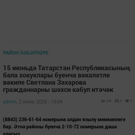
РАЙОН ХӘБӘРЛӘРЕ
15 июньдә Татарстан Республикасының
бала хокуклары буенча вәкаләтле
вәкиле Светлана Захарова
гражданнарны шәхси кабул итәчәк
admin,
2 июнь 2026 - 16:04
236
0
0
(8843) 236-61-64 номерына алдан язылу мөмкинлеге
бар. Әтнә районы буенча 2-10-72 номерына дәшә
аласыз.