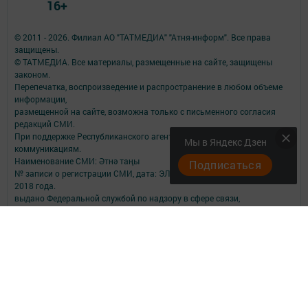
16+
© 2011 - 2026. Филиал АО "ТАТМЕДИА" "Атня-информ". Все права
защищены.
© ТАТМЕДИА. Все материалы, размещенные на сайте, защищены
законом.
Перепечатка, воспроизведение и распространение в любом объеме
информации,
размещенной на сайте, возможна только с письменного согласия
редакций СМИ.
При поддержке Республиканского агентства по печати и массовым
Мы в Яндекс Дзен
коммуникациям.
Наименование СМИ: Әтнә таңы
Подписаться
№ записи о регистрации СМИ, дата: ЭЛ № ФС 77-73818 от 12 октября
2018 года.
выдано Федеральной службой по надзору в сфере связи,
информационных технологий и массовых коммуникаций
ФИО главного редактора: Мухамедзянова Гульнар Равилевна
Адрес редакции: 422750, Российская Федерация, Республика
Татарстан, Атнинский район, с. Большая Атня, ул. Октябрьская, д.9.
помещение 4.
Адрес учредителя: 420066, Российская Федерация, Республика
Татарстан, Г.Казань, ул.Декабристов, д.2
Телефон редакции: 8 (84369) 2-11-33; 2-11-34; 2-11-32.