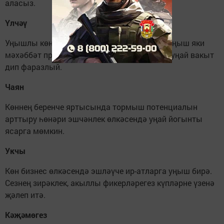
аласыз.
Үлчәү
Уңышлы көн өчен. Йолдызлар көтелмәгән уңыш яки
мәхәббәт проблемаларын хәл итү өчен бик уңай вакыт
дип фаразлый.
Чаян
Көннең беренче яртысында тормыш потенциалын
арттыру һөнәри эшчәнлек өлкәсендә уңай йогынты
ясарга мөмкин.
Укчы
Көн бизнес өлкәсендә эшләүче ир-атларга уңыш бирә.
Сезнең зирәклек, акыллы фикерләрегез күпләрне үзенә
җәлеп итә.
Кәҗәмөгез