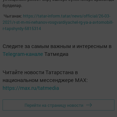
бүлделәр.
Чыганак:
https://tatar-inform.tatar/news/official/26-03-
2021/r-st-m-mi-nehanov-rosgvardiyachel-rg-ya-a-avtomobill-
r-tapshyrdy-5815314
Следите за самым важным и интересным в
Telegram-канале
Татмедиа
Читайте новости Татарстана в
национальном мессенджере MАХ:
https://max.ru/tatmedia
Перейти на страницу новости