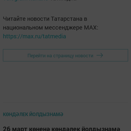
Читайте новости Татарстана в
национальном мессенджере MАХ:
https://max.ru/tatmedia
Перейти на страницу новости
КӨНДӘЛЕК ЙОЛДЫЗНАМӘ
26 март көненә көндәлек йолдызнамә