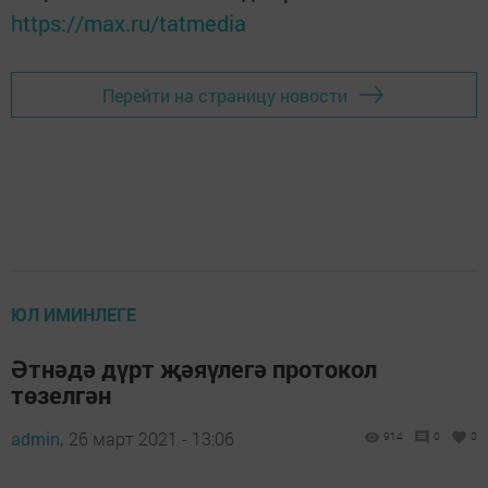
https://max.ru/tatmedia
Перейти на страницу новости
ЮЛ ИМИНЛЕГЕ
Әтнәдә дүрт җәяүлегә протокол
төзелгән
admin,
26 март 2021 - 13:06
914
0
0