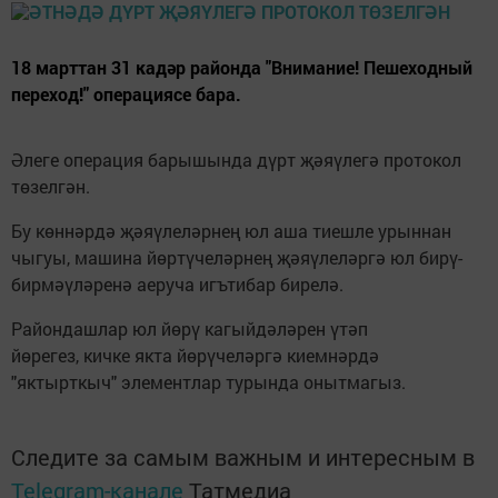
18 марттан 31 кадәр районда "Внимание! Пешеходный
переход!" операциясе бара.
Әлеге операция барышында дүрт җәяүлегә протокол
төзелгән.
Бу көннәрдә җәяүлеләрнең юл аша тиешле урыннан
чыгуы, машина йөртүчеләрнең җәяүлеләргә юл бирү-
бирмәүләренә аеруча игътибар бирелә.
Райондашлар юл йөрү кагыйдәләрен үтәп
йөрегез, кичке якта йөрүчеләргә киемнәрдә
"яктырткыч" элементлар турында онытмагыз.
Следите за самым важным и интересным в
Telegram-канале
Татмедиа