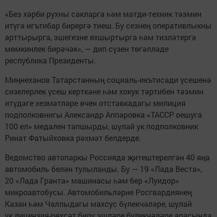
«Без хәрби рухны сакларга һәм матди-техник тәэмин
итүгә игътибар бирергә тиеш. Бу сезнең оперативлыкны
арттырырга, эшегезне яхшыртырга һәм тизләтергә
мөмкинлек бирәчәк», — дип сүзен төгәлләде
республика Президенты.
Миңнеханов Татарстанның социаль-икътисади үсешенә
сизелерлек үсеш керткәне һәм хокук тәртибен тәэмин
итүдәге хезмәтләре өчен отставкадагы милиция
подполковнигы Александр Аппаровка «ТАССР оешуга
100 ел» медален тапшырды, шулай ук подполковник
Ринат Фатыйховка рәхмәт белдерде.
Ведомство автопаркы Россиядә җитештерелгән 40 яңа
автомобиль белән тулыланды. Бу — 19 «Лада Веста»,
20 «Лада Гранта» машинасы һәм бер «Луидор»
микроавтобусы. Автомобильләрне Росгвардиянең
Казан һәм Чаллыдагы махсус бүлекчәләре, шулай
ук лицензия-рөхсәт бирү эшләре бүлекчәләре арасында