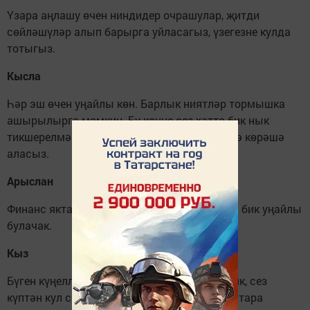
Үзара аңлашу өчен ниндидер очрашулар, җитди
сөйләшүләр алып барырга уйласагыз, үзегезне кулда
тотыгыз.
Кысла
Һәр эш өчен уңайлы көн. Барлык ниятләр тормышка
ашырылырга мөмкин. Бу көнне сез хәтта бик нык
тикшерелмәгән эшләр өчен дә кыю рәвештә көрәшә
аласыз.
Арыслан
Финанс яктан караганда, бу көн сезнең өчен бик уңайлы
булачак.
Кыз
Бүген күңелле сюрпризлар да ихтимал: әйтик, сез
күптән кул селтәгән бурычыгызны кире кайтара