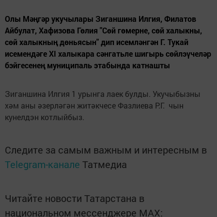
Олы Мәңгәр укучылары Зиганшина Илгия, Филатов
Айбулат, Хафизова Гөлия "Сөй гөмерне, сөй халыкны,
сөй халыкның дөньясын" дип исемләнгән Г. Тукай
исемендәге XI халыкара сәнгатьле шигырь сөйлэүчеләр
бэйгесенең муниципаль этабында катнашты
Зиганшина Илгия 1 урынга лаек булды. Укучыбызны
хәм аны әзерләгән житәкчесе Фазлиева Р.Г. чын
кунелдэн котлыйбыз.
Следите за самым важным и интересным в
Telegram-канале
Татмедиа
Читайте новости Татарстана в
национальном мессенджере MАХ: