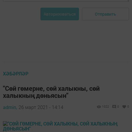
Отправить
Авторизоваться
ХӘБӘРЛӘР
"Сөй гөмерне, сөй халыкны, сөй
халыкның дөньясын"
admin,
26 март 2021 - 14:14
1022
0
0