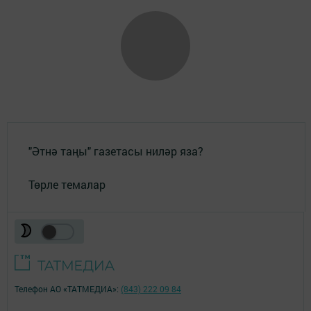
"Әтнә таңы" газетасы ниләр яза?
Төрле темалар
Телефон АО «ТАТМЕДИА»:
(843) 222 09 84