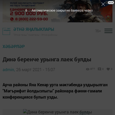
5
Автоматическое закрытие баннера через
ӘТНӘ ЯҢАЛЫКЛАРЫ
16+
"Әтнә таңы" газетасы - Әтнә районы
ХӘБӘРЛӘР
Динә беренче урынга лаек булды
admin,
26 март 2021 - 15:07
877
0
0
Арча районы Яна Кенәр урта мәктәбендә уздырылган
"Мәгърифәт йолдызлыгы" районара фәнни-гамәли
конференциясе булып узды.