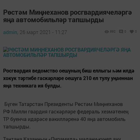
Рөстәм Миңнеханов росгвардиячеләргә
яңа автомобильләр тапшырды
admin,
26 март 2021 - 11:27
892
0
0
Росгвардия ведомство оешуның биш еллыгы һәм илдә
хокук тәртибе гаскәрләре оешуга 210 ел тулу уңаеннан
яңа техникага ия булды.
Бүген Татарстан Президенты Рөстәм Миңнеханов
РФ Милли гвардия гаскәрләре федераль хезмәтенең
ТР буенча идарәсе вәкилләренә 40 яңа автомобиль
тапшырды.
Тантана Казанның «Пирамида» мәдәни-күңел ачу