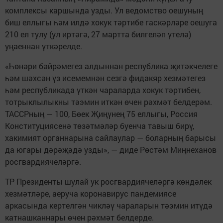
комплексы каршында узды. Ул ведомство оешуның
биш еллыгы һәм илдә хокук тәртибе гаскәрләре оешуга
210 ел тулу (ул иртәгә, 27 мартта билгеләп үтелә)
уңаеннан үткәрелде.
«Һөнәри бәйрәмегез алдыннан республика җитәкчелеге
һәм шәхсән үз исемемнән сезгә фидакяр хезмәтегез
һәм республикада үткән чараларда хокук тәртибен,
тотрыклылыкны тәэмин иткән өчен рәхмәт белдерәм.
ТАССРның — 100, Бөек Җиңүнең 75 еллыгы, Россия
Конституциясенә төзәтмәләр буенча тавыш бирү,
хакимият органнарына сайлаулар — боларның барысы
да югары дәрәҗәдә узды», — диде Рөстәм Миңнеханов
росгвардиячеләргә.
ТР Президенты шулай ук росгвардиячеләргә көндәлек
хезмәтләре, аеруча коронавирус пандемиясе
аркасында кертелгән чикләү чараларын тәэмин итүдә
катнашканнары өчен рәхмәт белдерде.