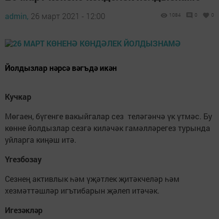
admin,
26 март 2021 - 12:00
1084
0
0
Йолдызлар нәрсә вәгъдә икән
Кучкар
Мөгаен, бүгенге вакыйгалар сез теләгәнчә үк үтмәс. Бу
көнне йолдызлар сезгә киләчәк гамәлләрегез турында
уйларга киңәш итә.
Үгезбозау
Сезнең активлык һәм үҗәтлек җитәкчеләр һәм
хезмәттәшләр игътибарын җәлеп итәчәк.
Игезәкләр