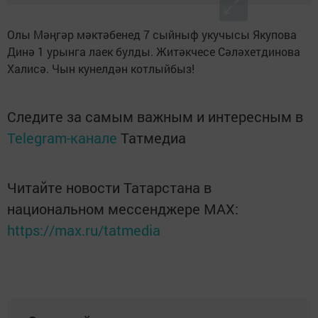
Олы Мәңгәр мәктәбенед 7 сыйныф укучысы Якупова
Динә 1 урынга лаек булды. Житәкчесе Сәләхетдинова
Халисә. Чын кунелдән котлыйбыз!
Следите за самым важным и интересным в
Telegram-канале
Татмедиа
Читайте новости Татарстана в
национальном мессенджере MАХ:
https://max.ru/tatmedia