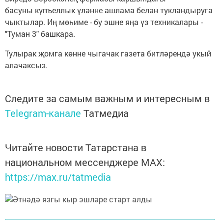
басуны күпъеллык үләнне ашлама белән тукландыруга
чыктылар. Иң мөһиме - бу эшне яңа үз техникалары -
"Туман 3" башкара.
Тулырак җомга көнне чыгачак газета битләрендә укый
алачаксыз.
Следите за самым важным и интересным в
Telegram-канале
Татмедиа
Читайте новости Татарстана в
национальном мессенджере MАХ:
https://max.ru/tatmedia