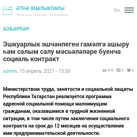
ӘТНӘ ЯҢАЛЫКЛАРЫ
16+
"Әтнә таңы" газетасы - Әтнә районы
ХӘБӘРЛӘР
Эшкуарлык эшчәнлеген гамәлгә ашыру
һәм салым салу мәсьәләләре буенча
социаль контракт
admin,
15 апрель 2021 - 15:30
878
0
0
Министерством труда, занятости и социальной защиты
Республики Татарстан реализуется программа
адресной социальной помощи малоимущим
гражданам, оказавшимся в трудной жизненной
ситуации, в том числе путем заключения социального
контракта на срок до 12 месяцев на осуществление
ими предпринимательской деятельности.