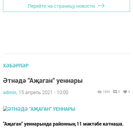
Перейти на страницу новости
ХӘБӘРЛӘР
Әтнәдә “Аҗаган“ уеннары
admin,
15 апрель 2021 - 10:00
1034
0
0
"Аҗаган" уеннарында районның 11 мәктәбе катнаша.