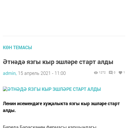
КӨН ТЕМАСЫ
Әтнәдә язгы кыр эшләре старт алды
admin,
15 апрель 2021 - 11:00
1272
0
1
Ленин исемендәге хуҗалыкта язгы кыр эшләре старт
алды.
Биредә Бәрәскәнең фермасы каршындагы