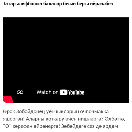
Татар әлифбасын балалар белән бергә өйрәнәбез.
Өрәк Зөбәйдәнең уенчыкларын өчпочмакка
яшергән! Аларны коткару өчен нишләргә? Әлбәттә,
"Ө" хәрефен өйрәнергә! Зөбәйдәгә сез дә ярдәм