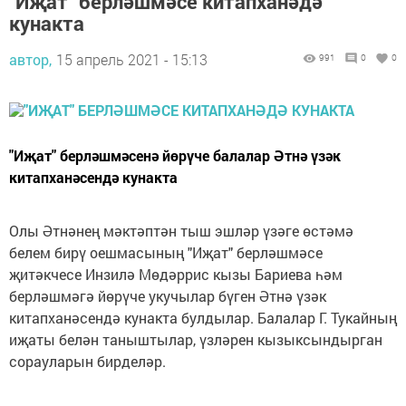
"Иҗат" берләшмәсе китапханәдә
кунакта
автор,
15 апрель 2021 - 15:13
991
0
0
"Иҗат" берләшмәсенә йөрүче балалар Әтнә үзәк
китапханәсендә кунакта
Олы Әтнәнең мәктәптән тыш эшләр үзәге өстәмә
белем бирү оешмасының "Иҗат" берләшмәсе
җитәкчесе Инзилә Мөдәррис кызы Бариева һәм
берләшмәгә йөрүче укучылар бүген Әтнә үзәк
китапханәсендә кунакта булдылар. Балалар Г. Тукайның
иҗаты белән таныштылар, үзләрен кызыксындырган
сорауларын бирделәр.