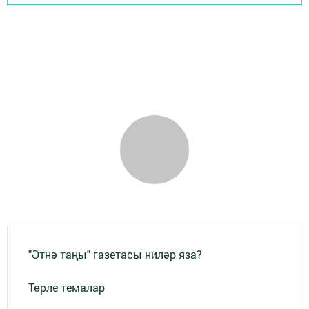
"Әтнә таңы" газетасы ниләр яза?
Төрле темалар