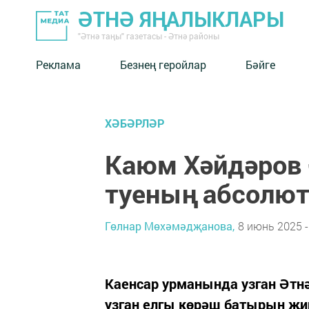
ӘТНӘ ЯҢАЛЫКЛАРЫ
"Әтнә таңы" газетасы - Әтнә районы
Реклама
Безнең геройлар
Бәйге
ХӘБӘРЛӘР
Каюм Хәйдәров 
туеның абсолю
Гөлнар Мөхәмәдҗанова,
8 июнь 2025 -
Каенсар урманында узган Әтн
узган елгы көрәш батырын җи