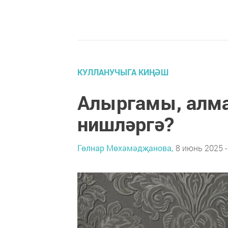
КУЛЛАНУЧЫГА КИҢӘШ
Алыргамы, алма
нишләргә?
Гөлнар Мөхәмәдҗанова,
8 июнь 2025 -