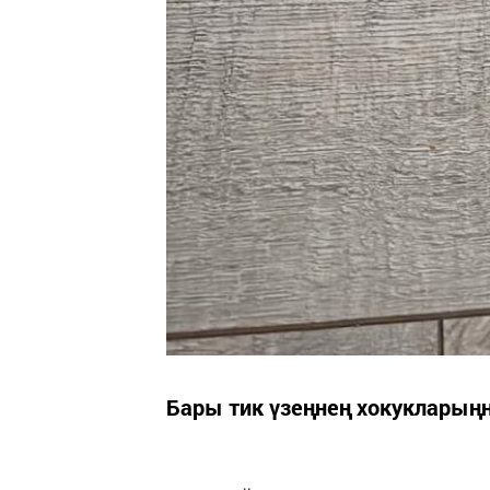
Бары тик үзеңнең хокукларыңн