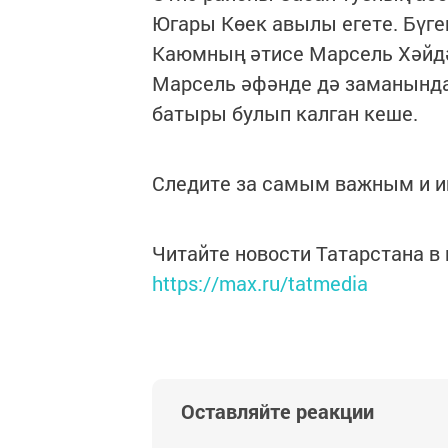
Югары Көек авылы егете. Бүге
Каюмның әтисе Марсель Хәйдә
Марсель әфәнде дә заманында
батыры булып калган кеше.
Следите за самым важным и 
Читайте новости Татарстана 
https://max.ru/tatmedia
Оставляйте реакции