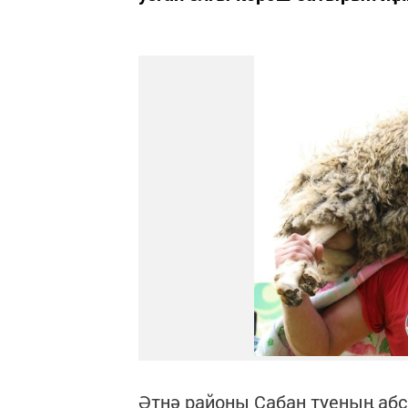
Әтнә районы Сабан туеның аб