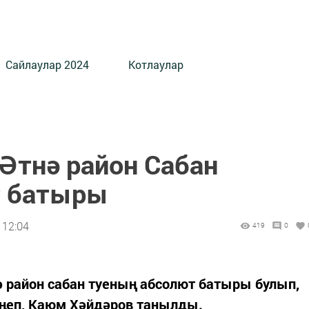
Сайлаулар 2024
Котлаулар
Әтнә район Сабан
т батыры
 12:04
419
0
ә район сабан туеның абсолют батыры булып,
ңеп, Каюм Хәйдәров танылды.