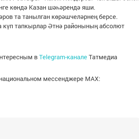
нге көндә Казан шәһәрендә яши.
ров та танылган көрәшчеләрнең берсе.
 күп тапкырлар Әтнә районының абсолют
интересным в
Telegram-канале
Татмедиа
в национальном мессенджере MАХ: