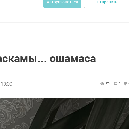
Отправить
Авторизоваться
скамы... ошамаса
 10:00
374
0