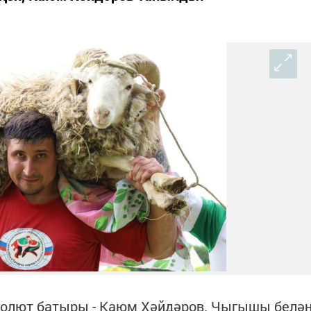
солют батыры - Каюм Хәйдәров. Чыгышы белә