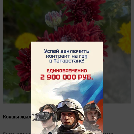
Кояшы җылы... Көне салкынча.