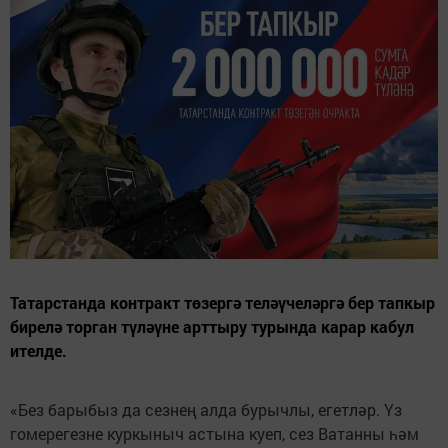
Татарстанда контракт төзергә теләүчеләргә бер тапкыр
бирелә торган түләүне арттыру турында карар кабул
ителде.
«Без барыбыз да сезнең алда бурычлы, егетләр. Үз
гомерегезне куркыныч астына куеп, сез Ватанны һәм