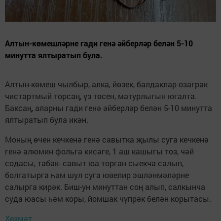
Алтын-көмешләрне гади генә әйберләр белән 5-10
минутта ялтыратып була.
Алтын-көмеш чылбыр, алка, йөзек, балдаклар озаграк
чистартмый торсаң, үз төсен, матурлыгын югалта.
Баксаң, аларны гади генә әйберләр белән 5-10 минутта
ялтыратып була икән.
Моның өчен кечкенә генә савытка җылы суга кечкенә
генә алюмин фольга кисәге, 1 аш кашыгы тоз, чәй
содасы, табак- савыт юа торган сыекча салып,
болгатырга һәм шул суга ювелир эшләнмәләрне
салырга кирәк. Биш-ун минуттан соң алып, салкынча
суда юасы һәм коры, йомшак чүпрәк белән корытасы.
Хезмәт