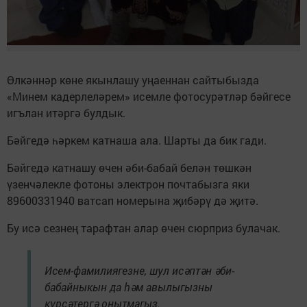
Өлкәннәр көне якынлашу уңаеннан сайтыбызда
«Минем кадерлеләрем» исемле фотосурәтләр бәйгесе
игълан итәргә булдык.
Бәйгедә һәркем катнаша ала. Шарты да бик гади.
Бәйгедә катнашу өчен әби-бабай белән төшкән
үзенчәлекле фотоны электрон почтабызга яки
89600331940 ватсап номерына җибәрү дә җитә.
Бу исә сезнең тарафтан алар өчен сюрприз булачак.
Исем-фамилиягезне, шул исәптән әби-
бабайныкын да һәм авылыгызны
күрсәтергә онытмагыз.