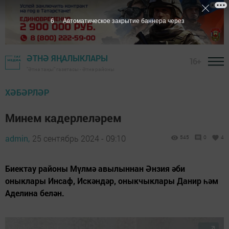
4
Автоматическое закрытие баннера через
ӘТНӘ ЯҢАЛЫКЛАРЫ
16+
"Әтнә таңы" газетасы - Әтнә районы
ХӘБӘРЛӘР
Минем кадерлеләрем
admin,
25 сентябрь 2024 - 09:10
545
0
4
Биектау районы Мүлмә авылыннан Әнзия әби
оныклары Инсаф, Искәндәр, оныкчыклары Данир һәм
Аделина белән.