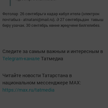
Фотолар 26 сентябрьгә кадәр кабул ителә (электрон
почтабыз - atnatani@mail.ru)
.
Ә 27 сентябрьдән тавыш
бирү узачак. 30 сентябрь көнне җиңүчене билгелибез.
Следите за самым важным и интересным в
Telegram-канале
Татмедиа
Читайте новости Татарстана в
национальном мессенджере MАХ:
https://max.ru/tatmedia