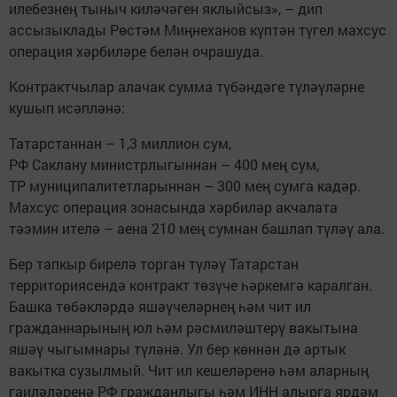
илебезнең тыныч киләчәген яклыйсыз», – дип
ассызыклады Рөстәм Миңнеханов күптән түгел махсус
операция хәрбиләре белән очрашуда.
Контрактчылар алачак сумма түбәндәге түләүләрне
кушып исәпләнә:
Татарстаннан – 1,3 миллион сум,
РФ Саклану министрлыгыннан – 400 мең сум,
ТР муниципалитетларыннан – 300 мең сумга кадәр.
Махсус операция зонасында хәрбиләр акчалата
тәэмин ителә – аена 210 мең сумнан башлап түләү ала.
Бер тапкыр бирелә торган түләү Татарстан
территориясендә контракт төзүче һәркемгә каралган.
Башка төбәкләрдә яшәүчеләрнең һәм чит ил
гражданнарының юл һәм рәсмиләштерү вакытына
яшәү чыгымнары түләнә. Ул бер көннән дә артык
вакытка сузылмый. Чит ил кешеләренә һәм аларның
гаиләләренә РФ гражданлыгы һәм ИНН алырга ярдәм