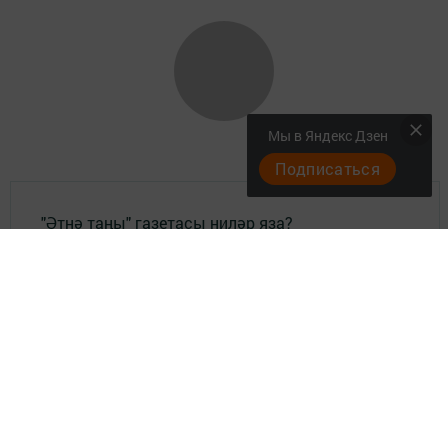
Мы в Яндекс Дзен
Подписаться
"Әтнә таңы" газетасы ниләр яза?
Төрле темалар
Телефон АО «ТАТМЕДИА»:
(843) 222 09 84