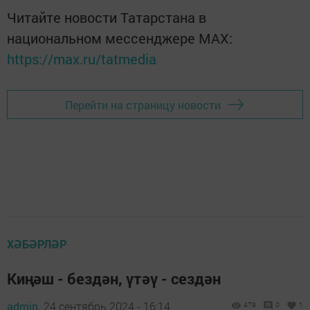
Читайте новости Татарстана в
национальном мессенджере MАХ:
https://max.ru/tatmedia
Перейти на страницу новости
ХӘБӘРЛӘР
Киңәш - бездән, үтәү - сездән
admin,
24 сентябрь 2024 - 16:14
479
0
1