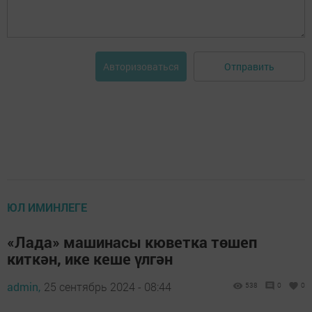
Отправить
Авторизоваться
ЮЛ ИМИНЛЕГЕ
«Лада» машинасы кюветка төшеп
киткән, ике кеше үлгән
admin,
25 сентябрь 2024 - 08:44
538
0
0