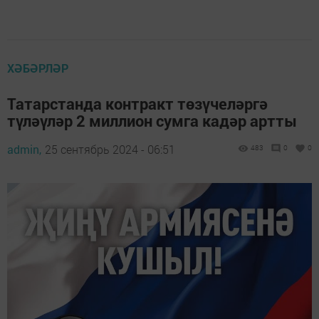
ХӘБӘРЛӘР
Татарстанда контракт төзүчеләргә
түләүләр 2 миллион сумга кадәр артты
admin,
25 сентябрь 2024 - 06:51
483
0
0