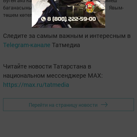
Буген аяз һава торышы. Температура терекөмеш
баганасының +3...+19 градусын курсәтәчәк. Явым-
төшем көтелми.
Следите за самым важным и интересным в
Telegram-канале
Татмедиа
Читайте новости Татарстана в
национальном мессенджере MАХ:
https://max.ru/tatmedia
Перейти на страницу новости