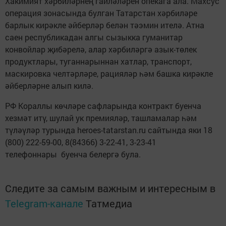
Хакимият хәрбиләрнең гаиләләрен опекага ала. Махсус
операция зонасында булган Татарстан хәрбиләре
барлык кирәкле әйберләр белән тәэмин ителә. Атна
саен республикадан алгы сызыкка гуманитар
конвойлар җибәрелә, алар хәрбиләргә азык-төлек
продуктлары, туганнарыннан хатлар, транспорт,
маскировка челтәрләре, рацияләр һәм башка кирәкле
әйберләрне алып килә.
РФ Кораллы көчләре сафларында контракт буенча
хезмәт итү, шулай ук премияләр, ташламалар һәм
түләүләр турында heroes-tatarstan.ru сайтында яки 18
(800) 222-59-00, 8(84366) 3-22-41, 3-23-41
телефоннары буенча белергә була.
Следите за самым важным и интересным в
Telegram-канале
Татмедиа