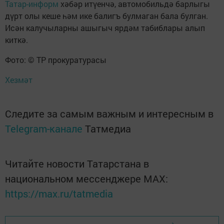
Татар-информ
хәбәр итүенчә, автомобильдә барлыгы
дүрт олы кеше һәм ике балигъ булмаган бала булган.
Исән калучыларны ашыгыч ярдәм табиблары алып
киткә.
Фото: © ТР прокуратурасы
Хезмәт
Следите за самым важным и интересным в
Telegram-канале
Татмедиа
Читайте новости Татарстана в
национальном мессенджере MАХ:
https://max.ru/tatmedia