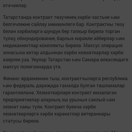
итәчәкләр.
Татарстанда контракт төзүченең хәрби частьне һәм
белгечлекне сайлау мөмкинлеге бар. Контрактны төзү
белән хәрбиләргә шундук бер тапкыр бирелә торган
түләү, обмундирование, барлык кирәкле әйберләр һәм
медикаментлар комплекты бирелә. Махсус операция
зонасына китәр алдыннан хәрби хезмәткәрләр хәрби
әзерлек уза. Укулар Татарстан һәм Самара өлкәсендәге
махсус полигоннарда үтә.
Финанс ярдәменнән тыш, контрактчыларга республика
һәм федераль дәрәҗәдә гамәлдә булган ташламалар
гарантияләнә. Хезмәткәрләре контракт имзалаган
предприятиеләр аларның эш урынын саклый һәм
хезмәт хакы түли. Контракт буенча хәрби
хезмәткәрләргә хәрби хәрәкәтләр ветераннары
статусы бирелә.