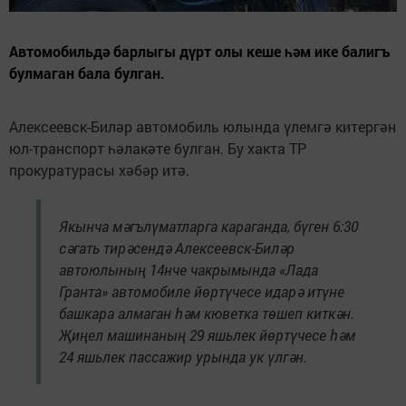
Автомобильдә барлыгы дүрт олы кеше һәм ике балигъ
булмаган бала булган.
Алексеевск-Биләр автомобиль юлында үлемгә китергән
юл-транспорт һәлакәте булган. Бу хакта ТР
прокуратурасы хәбәр итә.
Якынча мәгълүматларга караганда, бүген 6:30
сәгать тирәсендә Алексеевск-Биләр
автоюлының 14нче чакрымында «Лада
Гранта» автомобиле йөртүчесе идарә итүне
башкара алмаган һәм кюветка төшеп киткән.
Җиңел машинаның 29 яшьлек йөртүчесе һәм
24 яшьлек пассажир урында ук үлгән.