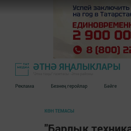
ӘТНӘ ЯҢАЛЫКЛАРЫ
"Әтнә таңы" газетасы - Әтнә районы
Реклама
Безнең геройлар
Бәйге
КӨН ТЕМАСЫ
"Барлык техника 