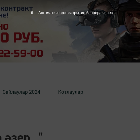
5
Автоматическое закрытие баннера через
Сайлаулар 2024
Котлаулар
әзер..."