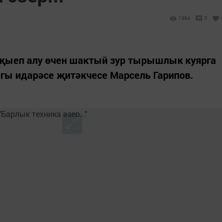
1394
0
җыеп алу өчен шактый зур тырышлык куярга
ыгы идарәсе җитәкчесе Марсель Гарипов.