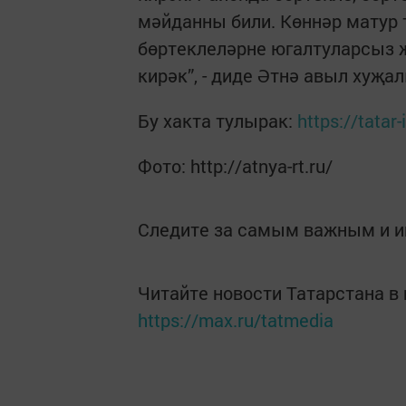
мәйданны били. Көннәр матур 
бөртеклеләрне югалтуларсыз 
кирәк”, - диде Әтнә авыл хуҗ
Бу хакта тулырак:
https://tata
Фото: http://atnya-rt.ru/
Следите за самым важным и 
Читайте новости Татарстана 
https://max.ru/tatmedia