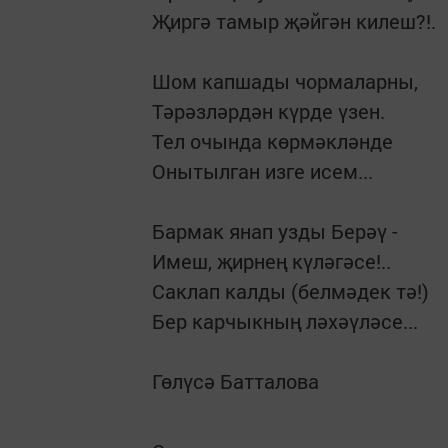
Җиргә тамыр җәйгән килеш?!.
Шом капшады чормаларны,
Тәрәзләрдән күрде үзен.
Тел очында көрмәкләнде
Онытылган изге исем...
Бармак янап узды Берәү -
Имеш, җирнең күләгәсе!..
Саклап калды (белмәдек тә!)
Бер карчыкның ләхәүләсе...
Гөлүсә Батталова