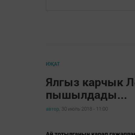
ИҖАТ
Ялгыз карчык Л
пышылдады...
автор,
30 июль 2018 - 11:00
Ай тотылганын карап гаҗәплән