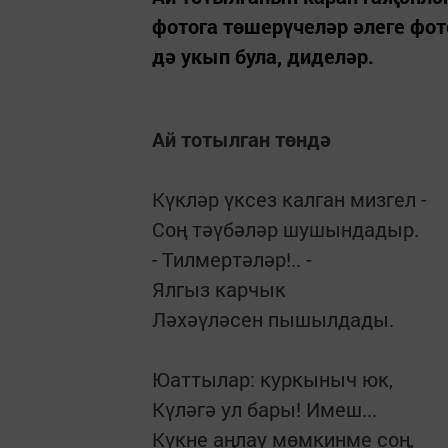
фотога төшерүчеләр әлеге фот
дә укып була, диделәр.
Ай тотылган төндә
Күкләр үксез калган мизгел -
Соң тәүбәләр шушындадыр.
- Тилмертәләр!.. -
Ялгыз карчык
Ләхәүләсен пышылдады.
Юаттылар: куркыныч юк,
Күләгә ул бары! Имеш...
Күкне аңлау мөмкинме соң,