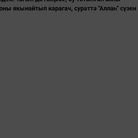
оны якынайтып карагач, сурәттә "Аллаһ" сүзен