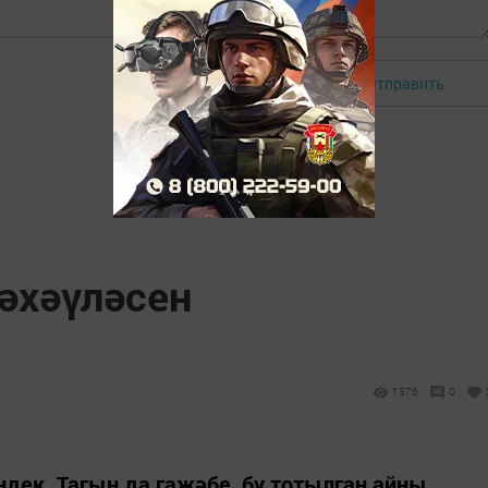
Отправить
Авторизоваться
әхәүләсен
1376
0
дек. Тагын да гаҗәбе, бу тотылган айны