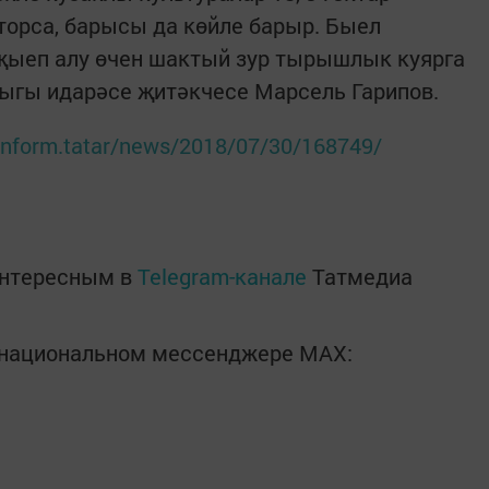
торса, барысы да көйле барыр. Быел
җыеп алу өчен шактый зур тырышлык куярга
алыгы идарәсе җитәкчесе Марсель Гарипов.
r-inform.tatar/news/2018/07/30/168749/
интересным в
Telegram-канале
Татмедиа
в национальном мессенджере MАХ: