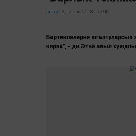
автор,
30 июль 2018 - 12:08
Бөртеклеләрне югалтуларсыз 
кирәк”, - ди Әтнә авыл хуҗал