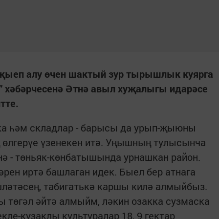
җыеп алу өчен шактый зур тырышлык куярга
м” хәбәрчесенә Әтнә авыл хуҗалыгы идарәсе
тте.
ка һәм складлар - барысы да урып-җыюны
ң өлгерүе үзенекен итә. Уңышның тулысынча
тнә - төньяк-көнбатышында урнашкан район.
әрен иртә башлаган идек. Быел бер атнага
шләтәсең, табигатькә каршы килә алмыйбыз.
 төгәл әйтә алмыйм, ләкин озакка сузмаска
екле-кузаклы культуралар 18, 9 гектар