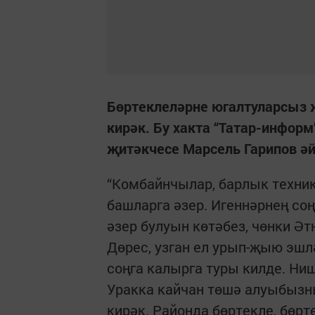
Бөртеклеләрне югалтуларсыз 
кирәк. Бу хакта “Татар-инфор
җитәкчесе Марсель Гарипов әй
“Комбайнчылар, барлык техни
башларга әзер. Игеннәрнең со
әзер булуын көтәбез, чөнки Ә
Дөрес, узган ел урып-җыю эшл
соңга калырга туры килде. Ни
Уракка кайчан төшә алуыбызны
кирәк. Районда бөртекле, бөрт