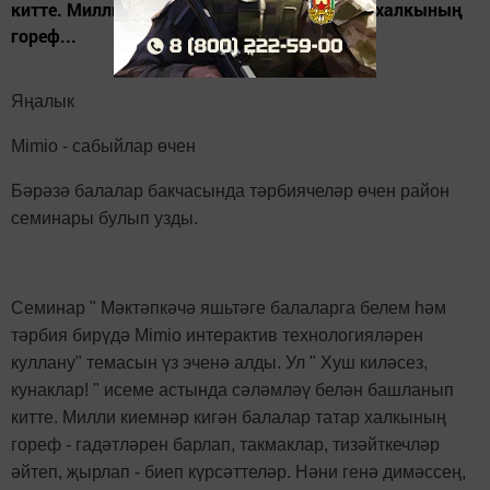
китте. Милли киемнәр кигән балалар татар халкының
гореф...
Яңалык
Mimio -
сабыйлар өчен
Бәрәзә балалар бакчасында тәрбиячеләр өчен район
семинары булып узды.
Семинар " Мәктәпкәчә яшьтәге балаларга белем һәм
тәрбия бирүдә
Mimio
интерактив технологияләрен
куллану" темасын үз эченә алды. Ул " Хуш киләсез,
кунаклар! " исеме астында сәләмләү белән башланып
китте. Милли киемнәр кигән балалар татар халкының
гореф - гадәтләрен барлап, такмаклар, тизәйткечләр
әйтеп, җырлап - биеп күрсәттеләр. Нәни генә димәссең,