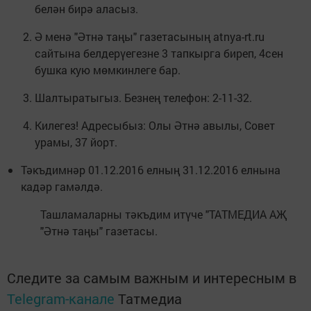
белән бирә аласыз.
Ә менә "Әтнә таңы" газетасының atnya-rt.ru
сайтына белдерүегезне 3 тапкырга биреп, 4сен
бушка кую мөмкинлеге бар.
Шалтыратыгыз. Безнең телефон: 2-11-32.
Килегез! Адресыбыз: Олы Әтнә авылы, Совет
урамы, 37 йорт.
Тәкъдимнәр 01.12.2016 елның 31.12.2016 елнына
кадәр гамәлдә.
Ташламаларны тәкъдим итүче "ТАТМЕДИА АҖ
"Әтнә таңы" газетасы.
Следите за самым важным и интересным в
Telegram-канале
Татмедиа