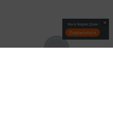
Мы в Яндекс Дзен
Подписаться
"Әтнә таңы" газетасы ниләр яза?
Төрле темалар