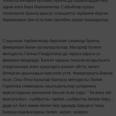
технологияләрен куллану буенча да башкалардан бер
адым алга бара бәрәзәлеләр. Сабыйлар шушы
технология буенча махсус планшетта тәрбияче биргән
биремнәрне бик оста һәм тәртибен аңлап башкаралар.
Соңыннан тәрбиячеләр бергәләп семинар буенча
фикерләре белән уртаклаштылар. Мәгариф бүлеге
методисты Гөлназ Гиндуллина да чарага карата үз
фикерен белдерде. Белгеч чараны тиешле югарылыкта
үткәргәннәре өчен хуҗаларга рәхмәт әйтте, килеп
бетмәгән урыннарын күрсәтеп үтте. Фикерләшүгә йомгак
ясап, Олы Әтнә балалар бакчасы методисты Лилия
Гарипова семинарны оештыручылар үзләренең
максатларына ирешүенә басым ясап узды. " Безнең төп
максатыбыз - сыйфатлы тәрбия, сыйфатлы белем бирү, -
диде ул. Без заман белән бер адымда барырга тиеш.
Биредә яңалыкларны белеп, аңлап, хәзерге