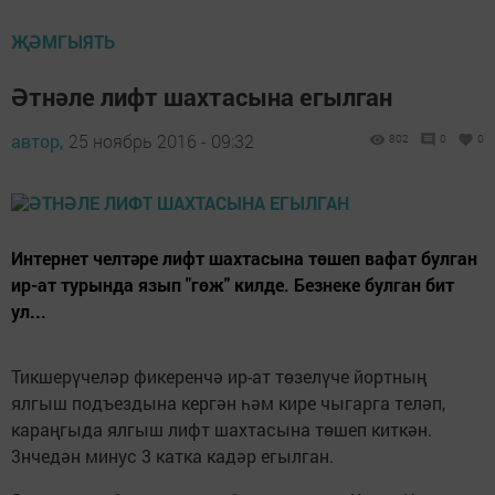
ҖӘМГЫЯТЬ
Әтнәле лифт шахтасына егылган
автор,
25 ноябрь 2016 - 09:32
802
0
0
Интернет челтәре лифт шахтасына төшеп вафат булган
ир-ат турында язып "гөж" килде. Безнеке булган бит
ул...
Тикшерүчеләр фикеренчә ир-ат төзелүче йортның
ялгыш подъездына кергән һәм кире чыгарга теләп,
караңгыда ялгыш лифт шахтасына төшеп киткән.
3нчедән минус 3 катка кадәр егылган.