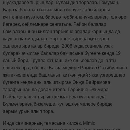
шулкадәрле тырышлар, булам дип торалар. Гомумән,
Бәрәзә балалар бакчасында йөрүче сабыйларны
күптәннән күзәтәм, биредә тәрбияләнүчеләрнең телләре
йөгерек, сөйләмнәре сәнгатьле. Район балалар
бакчаларыннан килгән тәрбияче апалар каршында да
каушап калмадылар. Һәр эшне җиренә җиткереп
эшләргә яраталар биредә. 2006 елда социаль үзәк
буларак ачылган балалар бакчасына бүгенге көндә 19
сабый йөри. Группа катнаш, ике яшьлекләр дә, алты
яшьлекләр дә бергә. Бакча мөдире Рәмилә Сәхибуллина
җитәкчелегендә башланып киткән уңай якка үзгәрешләр
бүгенге көндә аны алыштырган Энҗе Бәйрәмова
тарафыннан да дәвам ителә. Тәрбияче Эльмира
Гыйләҗеваның тырыш хезмәте дә күз алдында.
Бүлмәләрнең бизәлеше, кул эшләнмәләре биредә
аерым урын алып тора.
Инде семинарның темасына килсәк,
Mimio