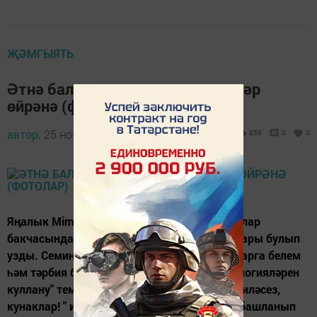
ҖӘМГЫЯТЬ
Әтнә балалары яңа технологияләр
өйрәнә (фотолар)
автор,
25 ноябрь 2016 - 08:36
859
0
0
Яңалык Mimio - сабыйлар өчен Бәрәзә балалар
бакчасында тәрбиячеләр өчен район семинары булып
узды. Семинар " Мәктәпкәчә яшьтәге балаларга белем
һәм тәрбия бирүдә Mimio интерактив технологияләрен
куллану" темасын үз эченә алды. Ул " Хуш киләсез,
кунаклар! " исеме астында сәләмләү белән башланып