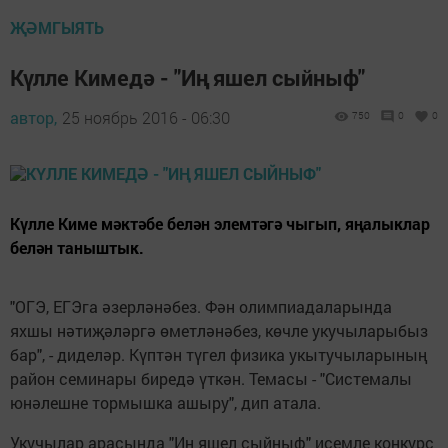
ҖӘМГЫЯТЬ
Күлле Кимедә - "Иң яшел сыйныф"
автор,
25 ноябрь 2016 - 06:30
750
0
0
Күлле Киме мәктәбе белән элемтәгә чыгып, яңалыклар
белән таныштык.
"ОГЭ, ЕГЭга әзерләнәбез. Фән олимпиадаларында
яхшы нәтиҗәләргә өметләнәбез, көчле укучыларыбыз
бар", - диделәр. Күптән түгел физика укытучыларының
район семинары биредә үткән. Темасы - "Системалы
юнәлешне тормышка ашыру", дип атала.
Укучылар арасында "Иң яшел сыйныф" исемле конкурс