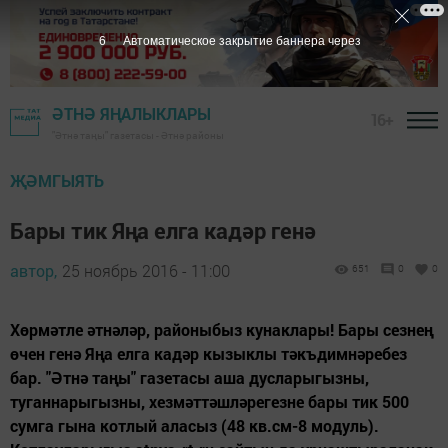
5
Автоматическое закрытие баннера через
ӘТНӘ ЯҢАЛЫКЛАРЫ
16+
"Әтнә таңы" газетасы - Әтнә районы
ҖӘМГЫЯТЬ
Бары тик Яңа елга кадәр генә
автор,
25 ноябрь 2016 - 11:00
651
0
0
Хөрмәтле әтнәләр, районыбыз кунаклары! Бары сезнең
өчен генә Яңа елга кадәр кызыклы тәкъдимнәребез
бар. "Әтнә таңы" газетасы аша дусларыгызны,
туганнарыгызны, хезмәттәшләрегезне бары тик 500
сумга гына котлый аласыз (48 кв.см-8 модуль).