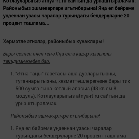
Котлауларыгыз atnya-rt.ru сайтын да урнаштыралачак.
Районыбыз эшмәкәрләре игътибарына! Яңа ел бәйрәме
уңаеннан узасы чаралар турындагы белдерүләрне 20
процент ташлама...
Хөрмәтле әтнәләр, районыбыз кунаклары!
Бары сезнең өчен генә Яңа елга кадәр кызыклы
тәкъдимнәребез бар.
"
Әтнә таңы" газетасы аша дусларыгызны,
туганнарыгызны, хезмәттәшләрегезне бары тик
500 сумга гына котлый аласыз (48 кв.см-8
модуль). Котлауларыгыз atnya-rt.ru сайтын да
урнаштыралачак.
Районыбыз эшмәкәрләре игътибарына!
Яңа ел бәйрәме уңаеннан узасы чаралар
турындагы белдерүләрне 20 процент ташлама