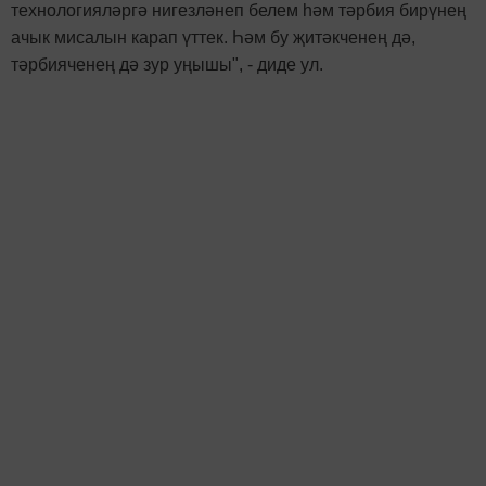
технологияләргә нигезләнеп белем һәм тәрбия бирүнең
ачык мисалын карап үттек. Һәм бу җитәкченең дә,
тәрбияченең дә зур уңышы", - диде ул.