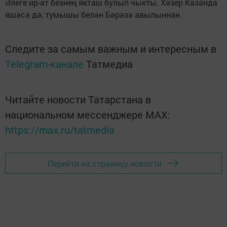
Әлеге ир-ат безнең якташ булып чыкты. Хәзер Казанда
яшәсә дә, тумышы белән Бәрәзә авылыннан.
Следите за самым важным и интересным в
Telegram-канале
Татмедиа
Читайте новости Татарстана в
национальном мессенджере MАХ:
https://max.ru/tatmedia
Перейти на страницу новости