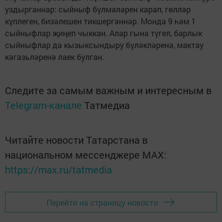
уздырганнар: сыйныф бүлмәләрен карап, гөлләр
күплеген, бизәлешен тикшергәннәр. Монда 9 һәм 1
сыйныфлар җиңеп чыккан. Алар гына түгел, барлык
сыйныфлар да кызыксындыру бүләкләренә, мактау
кәгазьләренә лаек булган.
Следите за самым важным и интересным в
Telegram-канале
Татмедиа
Читайте новости Татарстана в
национальном мессенджере MАХ:
https://max.ru/tatmedia
Перейти на страницу новости