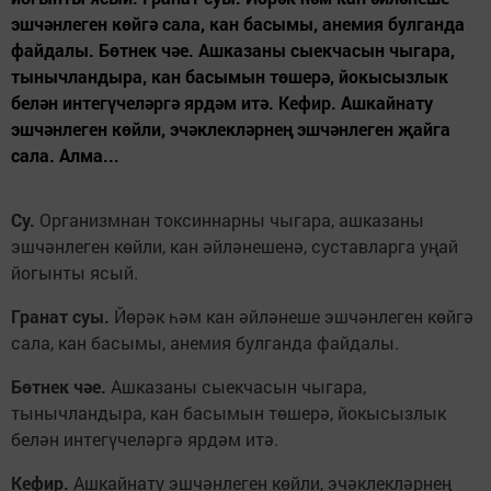
эшчәнлеген көйгә сала, кан басымы, анемия булганда
файдалы. Бөтнек чәе. Ашказаны сыекчасын чыгара,
тынычландыра, кан басымын төшерә, йокысызлык
белән интегүчеләргә ярдәм итә. Кефир. Ашкайнату
эшчәнлеген көйли, эчәклекләрнең эшчәнлеген җайга
сала. Алма...
Су.
Организмнан токсиннарны чыгара, ашказаны
эшчәнлеген көйли, кан әйләнешенә, суставларга уңай
йогынты ясый.
Гранат суы.
Йөрәк һәм кан әйләнеше эшчәнлеген көйгә
сала, кан басымы, анемия булганда файдалы.
Бөтнек чәе.
Ашказаны сыекчасын чыгара,
тынычландыра, кан басымын төшерә, йокысызлык
белән интегүчеләргә ярдәм итә.
Кефир.
Ашкайнату эшчәнлеген көйли, эчәклекләрнең