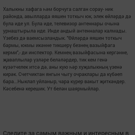
Халыкны хафага һәм борчуга салган сорау- ник
районда, авылларда яяшен тоткыч юк, элек өйләрдә дә
була иде ул. Була иде, телевизор антеннары очына
урнаштырыла иде. Инде андый антенналар калмады.
Үзебез дә ваемсызландык. "Өйләрдә яяшен тоткыч
бармы, юкмы икәнне тикшерү безнең вазыйфага
керми",- ди инспектор. Кемнең вазыйфасына кергәнне,
җаваплылар үзләре беләләрдер, тик кем генә
күзәтчелек итсә дә, аны кую һәр хуҗалыкның үзенә
кирәк. Счетчиктан янгын чыгу очраклары да күбәеп
бара...Ныклап уйланыр, чара күрер вакыт җиткәндер.
Кәсебенә керешик. Ут белән шаярмыйлар.
Следите за самым важным и интересным в