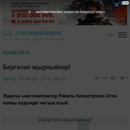
3
Автоматическое закрытие баннера через
ӘТНӘ ЯҢАЛЫКЛАРЫ
16+
"Әтнә таңы" газетасы - Әтнә районы
ҖӘМГЫЯТЬ
Бергәләп җырлыйлар!
автор,
19 август 2014 - 06:32
1636
0
0
Җырчы һәм композитор Риваль Хисматуллин Әтнә
халкы алдында чыгыш ясый.