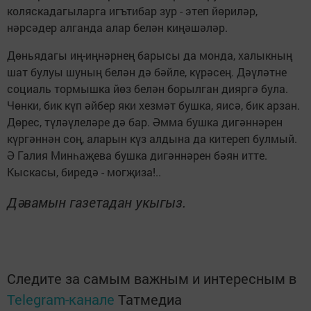
коляскадагыларга игътибар зур - этеп йөриләр,
нәрсәдер алганда алар белән киңәшәләр.
Дөньядагы иң-иңнәрнең барысы да монда, халыкның
шат булуы шуның белән дә бәйле, күрәсең. Дәүләтне
социаль тормышка йөз белән борылган дияргә була.
Чөнки, бик күп әйбер яки хезмәт бушка, яисә, бик арзан.
Дөрес, түләүлеләре дә бар. Әмма бушка дигәннәрен
күргәннән соң, аларын күз алдына да китереп булмый.
Ә Галия Минһаҗева бушка дигәннәрен бәян итте.
Кыскасы, биредә - могҗиза!..
Дәвамын газетадан укыгыз.
Следите за самым важным и интересным в
Telegram-канале
Татмедиа