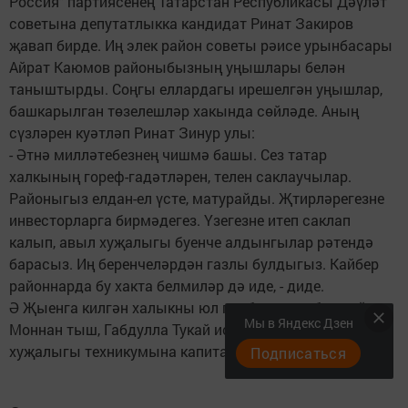
Россия" партиясенең Татарстан Республикасы Дәүләт
советына депутатлыкка кандидат Ринат Закиров
җавап бирде. Иң элек район советы рәисе урынбасары
Айрат Каюмов районыбызның уңышлары белән
таныштырды. Соңгы еллардагы ирешелгән уңышлар,
башкарылган төзелешләр хакында сөйләде. Аның
сүзләрен куәтләп Ринат Зинур улы:
- Әтнә милләтебезнең чишмә башы. Сез татар
халкының гореф-гадәтләрен, телен саклаучылар.
Районыгыз елдан-ел үсте, матурайды. Җтирләрегезне
инвесторларга бирмәдегез. Үзегезне итеп саклап
калып, авыл хуҗалыгы буенче алдынгылар рәтендә
барасыз. Иң беренчеләрдән газлы булдыгыз. Кайбер
районнарда бу хакта белмиләр дә иде, - диде.
Ә Җыенга килгән халыкны юл проблемасы борчый.
Мы в Яндекс Дзен
Моннан тыш, Габдулла Тукай исемендәге авыл
хуҗалыгы техникумына капиталь ремонт сорадылар.
Подписаться