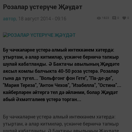
Розалар үстерүче Җәүдәт
автор,
18 август 2014 - 09:16
1823
0
0
Бу чәчкәләрне үстерә алмый интеккәнем хәтердә:
утыртам, ә алар китмиләр, үскәнче берничә тапкыр
шулай кабатланды. Ә Бактачы авылының Җәүдәте
аксыл комлы балчыкта 40-50 роза үстерә. Розалар
гына да түгел... "Вольфгонг фон Гете", "Па-де-де",
"Мария Тереза", "Антон Чехов", "Изабелла", "Остина"...
кайберләрен әйтергә тел дә әйләнми, болар Җәүдәт
абый Әхмәтгалиев үстерә торган...
Бу чәчкәләрне үстерә алмый интеккәнем хәтердә:
утыртам, ә алар китмиләр, үскәнче берничә тапкыр
шулай кабатланды. Ә Бактачы авылының Җәүдәте