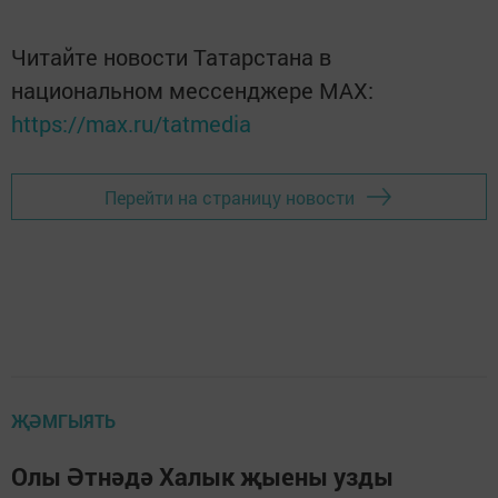
Читайте новости Татарстана в
национальном мессенджере MАХ:
https://max.ru/tatmedia
Перейти на страницу новости
ҖӘМГЫЯТЬ
Олы Әтнәдә Халык җыены узды