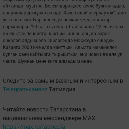
әйткәндә: муштра. Белем дәрәҗәсе кечле булгангадыр,
аварияләр дә күпкә аз иде. Хәзер алай әзерләү юк", -дип
уфтанып куя. Һәр эшнең үз нечкәлеге, үз санитар
нормалары: "20 сәгать очсаң 1 ай санала. 22 ел очтым.
35 яшьтән пенсиягә чыктым, аннан соң да азрак
очкалап алдым әле. Эшләгәндә Мәскәүдә яшәдем,
Казанга 2000 нче елда кайттым. Авылга мөмкинлек
булган саен кайтырга тырыштым, әни исән иде әле ул
чакта. Шуннан менә китә алмадым инде,
Следите за самым важным и интересным в
Telegram-канале
Татмедиа
Читайте новости Татарстана в
национальном мессенджере MАХ:
https://max.ru/tatmedia