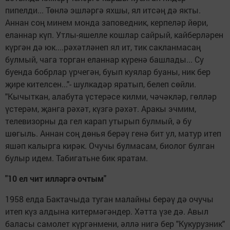
пипелди... Төнлә эшләргә яхшы, ял итсәң дә якты.
Аннан соң минем монда заповедник, керпеләр йөри,
еланнар күп. Утлы-яшелле кошлар сайрый, кайберләрен
күргән дә юк....рәхәтләнеп ял ит, тик сакланмасаң
булмый, чага торган еланнар күренә башлады... Су
буенда бобрлар үрчегән, буып куялар буаны, ник бер
җире кителсен..."- шулкадәр яратып, белеп сөйли.
"Кычыткан, алабута үстерәсе килми, чәчәкләр, гөлләр
үстерәм, җанга рәхәт, күзгә рәхәт. Аракы эчмим,
телевизорны да гел карап утырып булмый, ә бу
шөгыль. Аннан соң дөнья берәү генә бит ул, матур итеп
яшәп калырга кирәк. Очучы булмасам, биолог булган
булыр идем. Табигатьне бик яратам.
"10 ел чит илләргә очтым"
1958 елда Бактачыда туган малайны берәү дә очучы
итеп күз алдына китермәгәндер. Хәтта үзе дә. Авыл
баласы самолет күргәнмени, әллә нигә бер "Кукурузник"