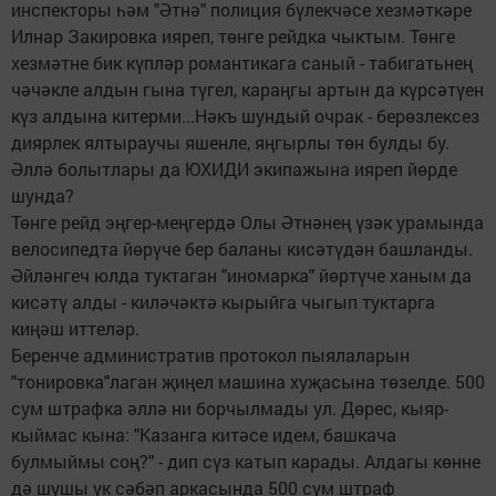
инспекторы һәм "Әтнә" полиция бүлекчәсе хезмәткәре
Илнар Закировка ияреп, төнге рейдка чыктым. Төнге
хезмәтне бик күпләр романтикага саный - табигатьнең
чәчәкле алдын гына түгел, караңгы артын да күрсәтүен
күз алдына китерми...Нәкъ шундый очрак - берөзлексез
диярлек ялтыраучы яшенле, яңгырлы төн булды бу.
Әллә болытлары да ЮХИДИ экипажына ияреп йөрде
шунда?
Төнге рейд эңгер-меңгердә Олы Әтнәнең үзәк урамында
велосипедта йөрүче бер баланы кисәтүдән башланды.
Әйләнгеч юлда туктаган "иномарка" йөртүче ханым да
кисәтү алды - киләчәктә кырыйга чыгып туктарга
киңәш иттеләр.
Беренче административ протокол пыялаларын
"тонировка"лаган җиңел машина хуҗасына төзелде. 500
сум штрафка әллә ни борчылмады ул. Дөрес, кыяр-
кыймас кына: "Казанга китәсе идем, башкача
булмыймы соң?" - дип сүз катып карады. Алдагы көнне
дә шушы ук сәбәп аркасында 500 сум штраф