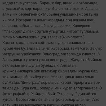
кадәр генә үстерәм. Бәрәңге бар, анысы артбакчада,
агуламыйм, кортларын кул белән генә җыям. Ашыгып
алмыйм бәрәңгене, октябрьнең унысыннан соң гына
чыгам. Иртәрәк тә алып карадым, соң алганы шәп
саклана, кабыгы ныгый, шуңа череми. Кишернең
"Флакорро" дигән сортын утыртам, нитрат тупламый.
Менә монысы эхинацея, зелпене(жимолостъ)
Камчаткадан алып кайттым, вулкан янәшәсеннән.
Курил чәе бу, алыгыз, эчеп карарсыз, тәме үзгә. Зәңгәр
мәтрүшкә үзебезнеке. Виноград өлгергәндә килегез..."-
Ак чыршыга үрелеп үскән виноград... Җәүдәт абыйның
бакчасын әнә шулай буйладык. Алмагач,
крыжовникларга бик игътибар бирмәдем, күргән бар,
тик тәмнәре барыбер үзгә. Менә карлыганны узып
булмады, "Виноград" сортлысы карап торырга да эре,
тәмле дә. Кура күп... болары мин күреп өлгергәннәре. Ә
фотографыбыз Хәйдәр абый: "Утлар күп", дип әйтеп
куйды. Дөрестәндә баганага фонарьлар эленгән. Аяк
астында кимерүчеләргә каршы куелган нидер