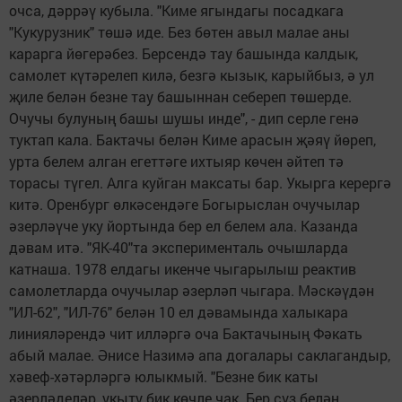
очса, дәррәү кубыла. "Киме ягындагы посадкага
"Кукурузник" төшә иде. Без бөтен авыл малае аны
карарга йөгерәбез. Берсендә тау башында калдык,
самолет күтәрелеп килә, безгә кызык, карыйбыз, ә ул
җиле белән безне тау башыннан себереп төшерде.
Очучы булуның башы шушы инде", - дип серле генә
туктап кала. Бактачы белән Киме арасын җәяү йөреп,
урта белем алган егеттәге ихтыяр көчен әйтеп тә
торасы түгел. Алга куйган максаты бар. Укырга керергә
китә. Оренбург өлкәсендәге Богырыслан очучылар
әзерләүче уку йортында бер ел белем ала. Казанда
дәвам итә. "ЯК-40"та эксперименталь очышларда
катнаша. 1978 елдагы икенче чыгарылыш реактив
самолетларда очучылар әзерләп чыгара. Мәскәүдән
"ИЛ-62", "ИЛ-76" белән 10 ел дәвамында халыкара
линияләрендә чит илләргә оча Бактачының Фәкать
абый малае. Әнисе Назимә апа догалары саклагандыр,
хәвеф-хәтәрләргә юлыкмый. "Безне бик каты
әзерләделәр, укыту бик көчле чак. Бер сүз белән