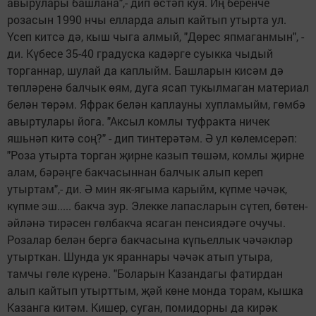
авырулары башлана",- дип өстәп куя. Иң беренче
розасын 1990 нчы елларда алып кайтып утырта ул.
Үсеп китсә дә, кыш чыга алмый, "Дөрес япмаганмын", -
ди. Күбесе 35-40 градуска кадәрге суыкка чыдый
торганнар, шулай да каплыйм. Башларын кисәм дә
төпләренә балчык өям, дуга ясап тукылмаган материал
белән төрәм. Яфрак белән каплауны хупламыйм, гөмбә
авыртулары йога. "Аксыл комлы туфракта ничек
яшьнәп китә соң?" - дип тинтерәтәм. Ә ул көлемсерәп:
"Роза утырта торган җирне казып төшәм, комлы җирне
алам, бәрәңге бакчасыннан балчык алып кереп
утыртам",- ди. Ә мин як-ягыма карыйм, күпме чәчәк,
күпме эш..... бакча зур. Элекке лапасларын сүтеп, бөтен-
әйләнә тирәсен гөлбакча ясаган пенсиядәге очучы.
Розалар белән бергә бакчасына күпьеллык чәчәкләр
утырткан. Шунда ук яраннары чәчәк атып утыра,
тамчы гөле күренә. "Боларын Казандагы фатирдан
алып кайтып утырттым, җәй көне монда торам, кышка
Казанга китәм. Кишер, суган, помидорны да кирәк