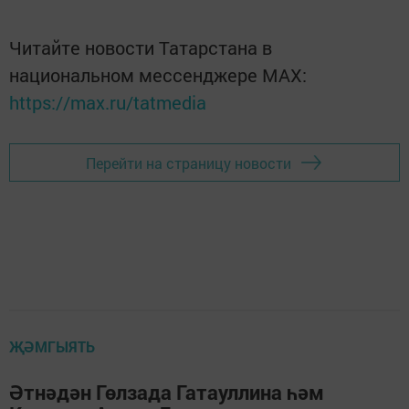
Читайте новости Татарстана в
национальном мессенджере MАХ:
https://max.ru/tatmedia
Перейти на страницу новости
ҖӘМГЫЯТЬ
Әтнәдән Гөлзада Гатауллина һәм