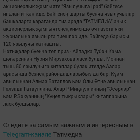
акционерлык җәмгыяте "Язылучыга Ipad" бәйгесе
игълан иткән иде. Бәйгенең шарты буенча язылучылар
башкаларга караганда тиз арада "ТАТМЕДИА" ачык
акционерлык җәмгыятенең кимендә өч газета яки
журналына язылырга тиешләр иде. Бәйгедә барысы
120 язылучы катнашты.
Нәтиҗәләр буенча төп приз - Айпадка Түбән Кама
шәһәреннән Нурия Мирзахова лаек булды. Моннан
тыш, 50 язылучыга китаплар бүләк ителде.Аалар
арасында безнең райондашларыбыз да бар. Күәм
авылыннан Алмаз Баталлов һәм Олы Әтнә авылыннан
Гөлзада Гатауллина. Алар Р.Миңнуллинның "Әсәрләр"
һәм Р.Зәкуанның "Күңел тыкрыклары" китапларына
лаек булдылар.
Следите за самым важным и интересным в
Telegram-канале
Татмедиа