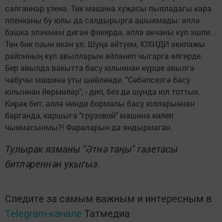
салганнар үзенә. Тик машина хуҗасы пыяладагы кара
пленканы бу юлы да салдырырга ашыкмады: әллә
башка эләкмәм дигән фикердә, әллә акчаны күп эшли...
Төн бик озын икән ул. Шуңа әйтүем, ЮХИДИ экипажы
районның күп авылларын әйләнеп чыгарга өлгерде.
Бер авылда вакытта басу юлыннан күрше авылга
чабучы машина уты шәйләнде. "Сәбәпсезгә басу
юлыннан йөрмиләр", - дип, без дә шунда юл тоттык.
Кирәк бит, әллә нинди бормалы басу юлларыннан
барганда, каршыга "грузовой" машина килеп
чыкмасынмы?! Фараларын да яндырмаган.
Тулырак язманы "Әтнә таңы" газетасы
битләреннән укыгыз.
Следите за самым важным и интересным в
Telegram-канале
Татмедиа