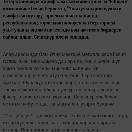
Татарстанның мәгариф һәм фән министрлыгы "Educare"
компаниясе белән берлектә, "Укытучыларның укыту
сыйфатын күтәрү" проекты кысаларында,
республиканың төрле мәктәпләреннән бер төркем
укытучыны әңгәмә нигезендә һәм имтихан бирдереп
сайлап алып, Сингапур иленә юллады.
Алар арасында Олы Әтнә мәктәбе мөгаллимәсе Галия
Салих кызы Минһаҗева да бар иде. Аның белән шул
хакта сөйләштек һәм мин уйга калдым. Ул
сөйләгәннәрне бәян итү өчен тулы бер газета да
җитмәс. Шуңа күрә, истәлекләре, халык өчен кызык
тоелган мизгелләр белән үзе уртаклашыр әле дигән
фикергә килеп, газета укучыны Сингапур иле белән
өстән генә булса да таныштырып узарга булдым.
"Могҗиза ул!" - ди мөгаллимә. Халкы елмаеп кына тора,
ихлас күңелле. Теләп, хәтта ишарәләр ясап ярдәм
итәләр. Инвалидларга, өлкәннәргә, аеруча