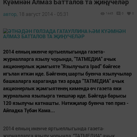
Күәмнән Алмаз Батталов та җиңүчеләр
автор,
18 август 2014 - 05:31
1445
0
0
2014 елның икенче яртыеллыгында газета-
журналларга язылу чорында, "ТАТМЕДИА" ачык
акционерлык җәмгыяте "Язылучыга Ipad" бәйгесе
игълан иткән иде. Бәйгенең шарты буенча язылучылар
башкаларга караганда тиз арада "ТАТМЕДИА" ачык
акционерлык җәмгыятенең кимендә өч газета яки
журналына язылырга тиешләр иде. Бәйгедә барысы
120 язылучы катнашты. Нәтиҗәләр буенча төп приз -
Айпадка Түбән Кама...
2014 елның икенче яртыеллыгында газета-
журналларга язылу чорында, "ТАТМЕДИА" ачык