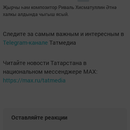
Җырчы һәм композитор Риваль Хисматуллин Әтнә
халкы алдында чыгыш ясый.
Следите за самым важным и интересным в
Telegram-канале
Татмедиа
Читайте новости Татарстана в
национальном мессенджере MАХ:
https://max.ru/tatmedia
Оставляйте реакции