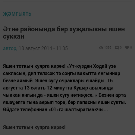
ҖӘМГЫЯТЬ
Әтнә районында бер хуҗалыкны яшен
суккан
автор,
18 август 2014 - 11:35
1399
0
0
Яшен тоткыч куярга кирәк! «Ут-күздән Ходай үзе
сакласын, дип теләсәк тә соңгы вакытта янгыннар
безне аямый. Яшен сугу очраклары ешайды. 16
августта 13 сәгать 12 минутта Күшәр авылында
чыккан янгын да - яшен сугу нәтиҗәсе. » Безнен арта
яшәү,елга гына аерып тора, бер лапасны яшен сукты.
Өйдәге телефоннан «01»гә шалтыратмакчы...
Яшен тоткыч куярга кирәк!