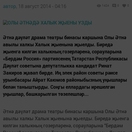
автор,
18 август 2014 - 04:16
1424
0
0
Әтнә дәүләт драма театры бинасы каршына Олы Әтнә
авылы халкы Халык җыенына җыелды. Биредә
җыенга килгән халыкның гозерләренә, сорауларына
«Бердәм Россия» партиясенең Татарстан Республикасы
Дәүләт советына депутатлыкка кандидат Ринат
Закиров җавап бирде. Иң элек район советы рәисе
урынбасары Айрат Каюмов районыбызның уңышлары
белән таныштырды. Соңгы еллардагы ирешелгән
уңышлар, башкарылган төзелешләр...
Әтнә дәүләт драма театры бинасы каршына Олы Әтнә
авылы халкы Халык җыенына җыелды. Биредә җыенга
килгән халыкның гозерләренә, сорауларына "Бердәм