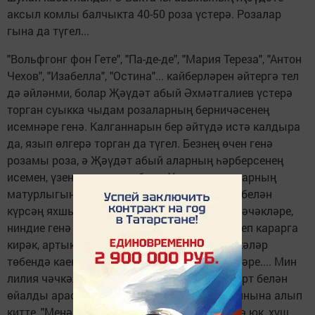
аксыл комлы балчыкта 40-50 роза үстерә. Розалар
гына да түгел...
"Вольфгонг фон Гете", "Па-де-де", "Мария Тереза", "Антон
Чехов", "Изабелла", "Остина"... кайберләрен әйтергә тел
дә әйләнми, болар Җәүдәт абый Әхмәтгалиев үстерә
торган суыкка чыдам розаларның берничәсенең
исемнәре генә. Калганнарын бер әйтүдә истә калдыра
да, язып өлгерә торган да түгел. Безнең өчен генә
розамы роза, ә Җәүдәт абый аларның һәрберсенең
исемен, үзенчәлекләрен белә. Үрмәле розаларның
матурлыгын, гомумән, бу бакчаны үз күзең белән
күрсәң яхшы. Өй каршында сортлы лилия чәчәкләре,
ниндие генә юк, кайберләрен күрү өчен үрелеп карарга
кирәк, артык якын килергә дә куркыта, чәчкәләр
төбендә каен, җир җиләкләре үсә; ә хуш исләре.... Мин
лилия чәчкәләрен исним, ә Җәүдәт абый йорт белән
өйалды арасындагы почмакта үскән роза янына алып
китте, "Менә монысын иснә ", - ди. Иснисе дә юк, хуш