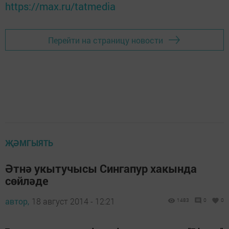
https://max.ru/tatmedia
Перейти на страницу новости
ҖӘМГЫЯТЬ
Әтнә укытучысы Сингапур хакында
сөйләде
автор,
18 август 2014 - 12:21
1483
0
0