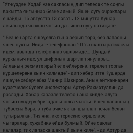
"
Ут-күздән Ходай үзе сакласын, дип теләсәк тә соңгы
вакытта янгыннар безне аямый. Яшен сугу очраклары
ешайды. 16 августта 13 сәгать 12 минутта Күшәр
авылында чыккан янгын да - яшен сугу нәтиҗәсе.
" Безнен арта яшәү,елга гына аерып тора, бер лапасны
яшен сукты. Өйдәге телефоннан "01"гә шалтыратмакчы
идем, авылда телефоннар эшләмәде... Шундый
куркыныч иде, ул шифрнын шартлап янулары...
Алланың рәхмәте ярый әле өйләренә, терәлеп торган
күршеләренә зыян килмәде" - дип хәбәр итте Күшәрдә
яшәүче хәбәрчебез Мөнир Шакиров. Аның әйткәннәрен
күзәтчелек бүлеге инспекторы Артур Рәхмәтуллин да
раслады. Хәбәр кәрәзле телефон аша килде, алуга
янгын сүндерү бригадасы юлга чыкты. Яшен лапасның
түбәсенә бәрә, ә түбә эчке яктан шыплап печән белән
тутырылган. Тиз яна, ике терлекне күршеләре
чыгаралар, хуҗабикә өйдә булмый. Өйне саклап
калалар, тик лапаска шактый зыян килә", - ди Артур да.