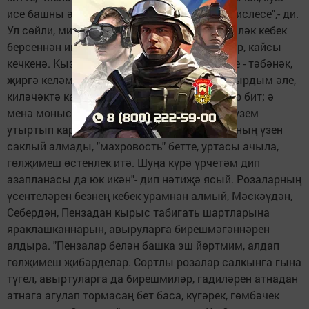
исе башны әйләндерә. "Бу - "Гете", иң тәмле ислесе",- ди.
Ул сөйли, мин чәчәктән чәчәккә кунган күбәләк кебек
берсеннән икенчесенә күчәм. Кайсы куак зур, кайсы
кечкенә. Кызыл, ал, ак, саргылт... ә өченчесе - тәбәнәк,
җиргә келәм булып яткан. "Бу түтәлне калдырдым әле,
киләчәктә каплап алачак аны бу роза, матур бит; ә
менә монысын ботактан тамырландырып үзем
утыртып караган идем, үсеп китте, тик сортның үзен
саклый алмады, "махровость" бетте, уртасы ачыла,
гөлҗимеш өстенлек итә. Шуңа күрә үрчетәм дип
азапланасы да юк икән"- дип нәтиҗә ясый. Розаларның
үсентеләрен безнең кебек урамнан алмый, Мәскәүдән,
Себердән, Пензадан кырыс табигать шартларына
яраклашканнарын, авыруларга бирешмәгәннәрен
алдыра. "Пензалар белән башка эш йөртмим, алдап
гөлҗимеш җибәрделәр. Сортлы розалар салкынга гына
түгел, авыртуларга да бирешмиләр, гадиләрен атнадан
атнага агулап тормасаң бет баса, күгәрек, гөмбәчек