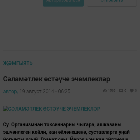
ҖӘМГЫЯТЬ
Сәламәтлек өстәүче эчемлекләр
автор,
19 август 2014 - 06:25
1566
0
0
Су. Организмнан токсиннарны чыгара, ашказаны
эшчәнлеген көйли, кан әйләнешенә, суставларга уңай
йогынты ясый. Гранат суы. Йөрәк һәм кан әйләнеше