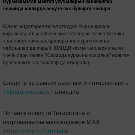
Нурмехаметов мәктәп укучыларын каникуллар
чорында юлларда аеруча сак булырга чакыра.
Юл кагыйдәләрен төгәл үтәүдән тыш, кирәксә-
кирәкмәсә олы юлга чыкмаска кирәк. Хәзер техника-
транспорт заманы, араларыннан урам эчендә
чабучылар да очрый. ЮХИДИ хезмәткәрләре мәктәп
укучылары белән "Юлларда куркынычсызлык" исемле
профилактик әңгәмәләр дә үткәрәләр.
Следите за самым важным и интересным в
Telegram-канале
Татмедиа
Читайте новости Татарстана в
национальном мессенджере MАХ:
https://max.ru/tatmedia