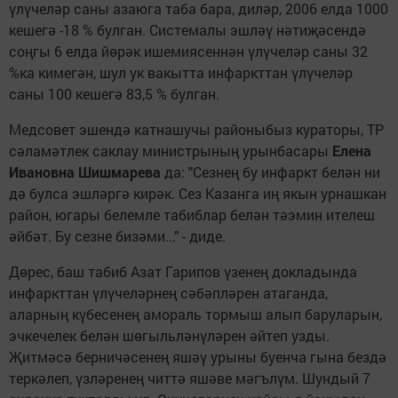
үлүчеләр саны азаюга таба бара, диләр, 2006 елда 1000
кешегә -18 % булган. Системалы эшләү нәтиҗәсендә
соңгы 6 елда йөрәк ишемиясеннән үлүчеләр саны 32
%ка кимегән, шул ук вакытта инфаркттан үлүчеләр
саны 100 кешегә 83,5 % булган.
Медсовет эшендә катнашучы районыбыз кураторы, ТР
сәламәтлек саклау министрының урынбасары
Елена
Ивановна Шишмарева
да: "Сезнең бу инфаркт белән ни
дә булса эшләргә кирәк. Сез Казанга иң якын урнашкан
район, югары белемле табиблар белән тәэмин ителеш
әйбәт. Бу сезне бизәми..." - диде.
Дөрес, баш табиб Азат Гарипов үзенең докладында
инфаркттан үлүчеләрнең сәбәпләрен атаганда,
аларның күбесенең амораль тормыш алып баруларын,
эчкечелек белән шөгыльләнүләрен әйтеп узды.
Җитмәсә берничәсенең яшәү урыны буенча гына бездә
теркәлеп, үзләренең читтә яшәве мәгълүм. Шундый 7