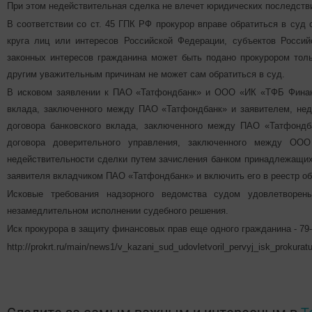
При этом недействительная сделка не влечет юридических последств
В соответствии со ст. 45 ГПК РФ прокурор вправе обратиться в суд 
круга лиц или интересов Российской Федерации, субъектов Росси
законных интересов гражданина может быть подано прокурором толь
другим уважительным причинам не может сам обратиться в суд.
В исковом заявлении к ПАО «Татфондбанк» и ООО «ИК «ТФБ Финанс
вклада, заключенного между ПАО «Татфондбанк» и заявителем, нед
договора банковского вклада, заключенного между ПАО «Татфондб
договора доверительного управления, заключенного между ОО
недействительности сделки путем зачисления банком принадлежащих
заявителя вкладчиком ПАО «Татфондбанк» и включить его в реестр об
Исковые требования надзорного ведомства судом удовлетворе
незамедлительном исполнении судебного решения.
Иск прокурора в защиту финансовых прав еще одного гражданина - 79
http://prokrt.ru/main/news1/v_kazani_sud_udovletvoril_pervyj_isk_proku