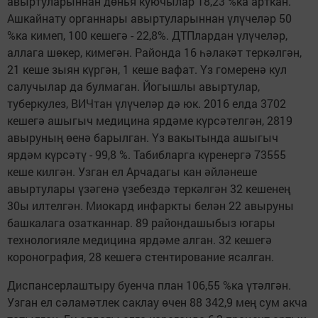
авыртуларыннан дөнья куючылар 18,23 %ка арткан.
Ашкайнату органнары авыртуларыннан үлүчеләр 50
%ка кимеп, 100 кешегә - 22,8%. ДТПлардан үлүчеләр,
аллага шөкер, кимегән. Районда 16 һәлакәт теркәлгән,
21 кеше зыян күргән, 1 кеше вафат. Үз гомеренә кул
салучылар да булмаган. Йогышлы авыртулар,
туберкулез, ВИЧтан үлүчеләр дә юк. 2016 елда 3702
кешегә ашыгыч медицина ярдәме күрсәтелгән, 2819
авыруның өенә барылган. Үз вакытында ашыгыч
ярдәм күрсәтү - 99,8 %. Табибларга күренергә 73555
кеше килгән. Узган ел Арчадагы кан әйләнеше
авыртулары үзәгенә үзебездә теркәлгән 32 кешенең
30ы илтелгән. Миокард инфаркты белән 22 авыруны
башкалага озатканнар. 89 райондашыбыз югары
технологияле медицина ярдәме алган. 32 кешегә
коронография, 28 кешегә стентирование ясалган.
Диспансерлаштыру буенча план 106,55 %ка үтәлгән.
Узган ел сәламәтлек саклау өчен 88 342,9 мең сум акча