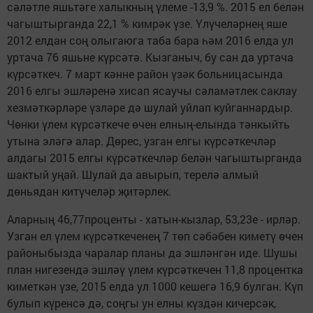
сәләтле яшьтәге халыкның үлеме -13,9 %. 2015 ел белән
чагыштырганда 22,1 % кимрәк үзе. Үлүчеләрнең яше
2012 елдан соң олыгаюга таба бара һәм 2016 елда ул
уртача 76 яшьне күрсәтә. Кызганыч, бу сан да уртача
күрсәткеч. 7 март кәнне район үзәк больницасында
2016 елгы эшләренә хисап ясаучы сәламәтлек саклау
хезмәткәрләре үзләре дә шулай уйлап куйганнардыр.
Чөнки үлем күрсәткече өчен елның-елында тәнкыйть
утына эләгә алар. Дөрес, узган елгы күрсәткечләр
алдагы 2015 елгы күрсәткечләр белән чагыштырганда
шактый уңай. Шулай да авырып, терелә алмый
дөньядан китүчеләр җитәрлек.
Аларның 46,77проценты - хатын-кызлар, 53,23е - ирләр.
Узган ел үлем күрсәткеченең 7 төп сәбәбен киметү өчен
районыбызда чаралар планы да эшләнгән иде. Шушы
план нигезендә эшләү үлем күрсәткечен 11,8 процентка
киметкән үзе, 2015 елда ул 1000 кешегә 16,9 булган. Күп
булып күренсә дә, соңгы ун елны күздән кичерсәк,