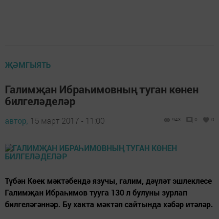
ҖӘМГЫЯТЬ
Галимҗан Ибраһимовның туган көнен
билгеләделәр
автор,
15 март 2017 - 11:00
943
0
0
Түбән Көек мәктәбендә язучы, галим, дәүләт эшлеклесе
Галимҗан Ибраһимов тууга 130 л булуны зурлап
билгеләгәннәр. Бу хакта мәктәп сайтында хәбәр итәләр.