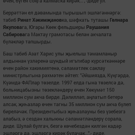
өчен, бүген соңга калмаска кирәк...", -диде ул.
Беррәттән ел дәвамында тырышып эшләгәннәргә:
табиб
Ринат Хәкимҗанов
ка, шәфкать туташы
Гөлнара
Якупова
га, Югары Көек фельдшеры
Раушания
Сабирова
га Мактау грамотасы белән акчалата
бүләкләр тапшырды.
Баш табиб Азат Харис улы җыелыш тәмамланыр
алдыннан үзләренә шундый игътибар күрсәткәннәре
өчен район хакимиятенә, сәламәтлек саклау
министрлыгына рәхмәтен әйтеп: "Әйшиязда, Күңгәрдә,
Күәмдә ФАПлар төзелде. 1997 елда гына төзелсә дә,
больницабызны төзекләндерү өчен Хөкүмәт 150
миллион сум акча бирде. Дәлилләп, аңлатып бетерә
алсак, җиһазлар өчен тагны 35 миллион сум акча бүлеп
биреләчәк. Президентыбыз җиһазлауны без үзебезгз
алабыз, ә сездән халыкны сәламәтләндерү сорала,
диде. Шулай булгач, безгә көчебездән килгән кадәр
эшләргә дә, эшләргә кирәк булачак...",- диде.