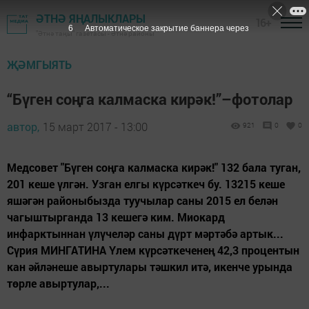
ӘТНӘ ЯҢАЛЫКЛАРЫ
16+
5
Автоматическое закрытие баннера через
"Әтнә таңы" газетасы - Әтнә районы
ҖӘМГЫЯТЬ
“Бүген соңга калмаска кирәк!”–фотолар
автор,
15 март 2017 - 13:00
921
0
0
Медсовет "Бүген соңга калмаска кирәк!" 132 бала туган,
201 кеше үлгән. Узган елгы күрсәткеч бу. 13215 кеше
яшәгән районыбызда туучылар саны 2015 ел белән
чагыштырганда 13 кешегә ким. Миокард
инфарктыннан үлүчеләр саны дүрт мәртәбә артык...
Сүрия МИНГАТИНА Үлем күрсәткеченең 42,3 процентын
кан әйләнеше авыртулары тәшкил итә, икенче урында
төрле авыртулар,...