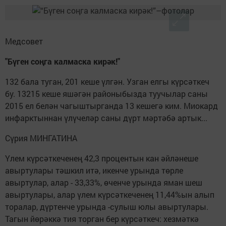
Медсовет
"Бүген соңга калмаска кирәк!"
132 бала туган, 201 кеше үлгән. Узган елгы күрсәткеч
бу. 13215 кеше яшәгән районыбызда туучылар саны
2015 ел белән чагыштырганда 13 кешегә ким. Миокард
инфарктыннан үлүчеләр саны дүрт мәртәбә артык...
Сүрия МИНГАТИНА
Үлем күрсәткеченең 42,3 процентын кан әйләнеше
авыртулары тәшкил итә, икенче урында төрле
авыртулар, алар - 33,33%, өченче урында яман шеш
авыртулары, алар үлем күрсәткеченең 11,44%ын алып
торалар, дүртенче урында -сулыш юлы авыртулары.
Тагын йөрәккә тия торган бер күрсәткеч: хезмәткә