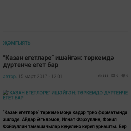
ҖӘМГЫЯТЬ
“Казан егетләре” ишәйгән: төркемдә
дүртенче егет бар
автор,
15 март 2017 - 12:01
883
0
0
"Казан егетләре" төркеме моңа кадәр трио форматында
эшләде. Айдар Әгъләмов, Илнат Фәрхуллин, Фәнил
Фәйзуллин тамашачылар күңеленә кереп урнашты. Бер