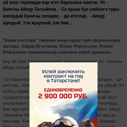
ай элек төркемдә яңа егет барлыкка килгән. Ул -
баянчы Айнур Латыйпов. - Ел ярым буе үзебезгә туры
килердәй баянчы эзләдек, - ди егетләр. - Айнур
шундый. Үзе җырлый, үзе бии,...
"Казан егетләре" төркеме моңа кадәр трио форматында
эшләде. Айдар Әгъләмов, Илнат Фәрхуллин, Фәнил
Фәйзуллин тамашачылар күңеленә кереп урнашты.
Бер ай элек төркемдә яңа егет барлыкка килгән. Ул - баянчы
Айнур Латыйпов.
- Ел ярым буе үзебезгә туры килердәй баянчы эзләдек, - ди
егетләр. - Айнур шундый. Үзе җырлый, үзе бии, үзе уйный. Ул
кубыз, курай, тальян, хромка кебек уен коралларында
сыздырта гына. Әле безгә кушылганына бер генә ай. Шул
кыска вакыт эчендә программаны тулысынча үзләштерде.
Бик гади егет. Бер-беребезне ярты сүздән аңлыйбыз. Айнур
тамашачы белән дә җиңел аралаша. Студия җене аңа да
кагылды. Хәзер ул да көне-төне шунда кайнаша. Концерт
барышында үзенең аерым чыгышлары бар. Шул вакытта