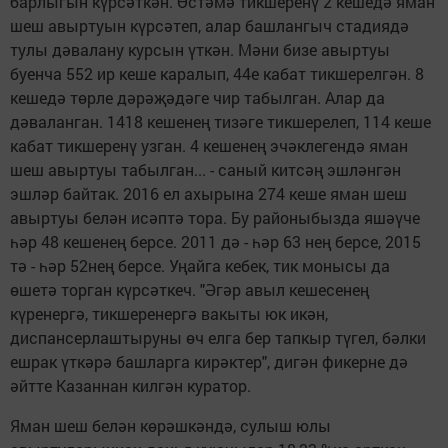
барлыгын күрсәткән. Өстәмә тикшеренү 2 кешедә яман
шеш авыртуын күрсәтеп, алар башлангыч стадиядә
тулы дәвалану курсын үткән. Мәни бизе авыртуы
буенча 552 ир кеше каралып, 44е кабат тикшерелгән. 8
кешедә төрле дәрәҗәдәге чир табылган. Алар да
дәваланган. 1418 кешенең тизәге тикшерелеп, 114 кеше
кабат тикшеренү узган. 4 кешенең эчәклегендә яман
шеш авыртуы табылган... - саный китсәң эшләнгән
эшләр байтак. 2016 ел ахырына 274 кеше яман шеш
авыртуы белән исәптә тора. Бу районыбызда яшәүче
һәр 48 кешенең берсе. 2011 дә - һәр 63 нең берсе, 2015
тә - һәр 52нең берсе. Уңайга кебек, тик монысы да
өшетә торган күрсәткеч. "Әгәр авыл кешесенең
күренергә, тикшеренергә вакыты юк икән,
диспансерлаштыруны өч елга бер тапкыр түгел, бәлки
ешрак үткәрә башларга кирәктер", дигән фикерне дә
әйтте Казаннан килгән куратор.
Яман шеш белән көрәшкәндә, сулыш юлы