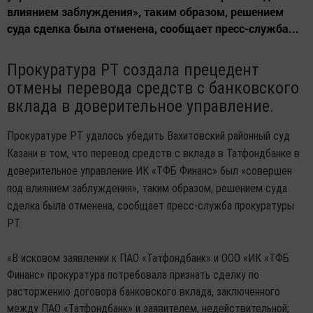
влиянием заблуждения», таким образом, решением
суда сделка была отменена, сообщает пресс-служба...
Прокуратура РТ создала прецедент
отмены перевода средств с банковского
вклада в доверительное управление.
Прокуратуре РТ удалось убедить Вахитовский районный суд
Казани в том, что перевод средств с вклада в Татфондбанке в
доверительное управление ИК «ТФБ Финанс» был «совершен
под влиянием заблуждения», таким образом, решением суда
сделка была отменена, сообщает пресс-служба прокуратуры
РТ.
«В исковом заявлении к ПАО «Татфондбанк» и ООО «ИК «ТФБ
Финанс» прокуратура потребовала признать сделку по
расторжению договора банковского вклада, заключенного
между ПАО «Татфондбанк» и заявителем, недействительной;