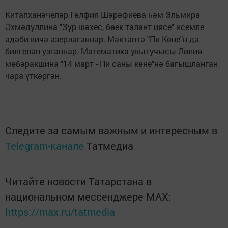
Китапханәчеләр Гөлфия Шәрәфиева һәм Эльмира
Әхмәдуллина "Зур шәхес, бөек талант иясе" исемле
әдәби кичә әзерләгәннәр. Мәктәптә "Пи Көне"н дә
билгеләп узганнар. Математика укытучысы Лилия
мөбәракшина "14 март - Пи саны көне"нә багышланган
чара үткәргән.
Следите за самым важным и интересным в
Telegram-канале
Татмедиа
Читайте новости Татарстана в
национальном мессенджере MАХ:
https://max.ru/tatmedia