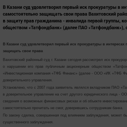
В Казани суд удовлетворил первый иск прокуратуры в и
самостоятельно защищать свои права Вахитовский район
в защиту прав гражданина - инвалида первой группы, 
обществом «Татфондбанк» (далее ПАО «Татфондбанк»), 
В Казани суд удовлетворил первый иск прокуратуры в интересах
защищать свои права
Вахитовский районный суд г. Казани сегодня рассмотрел иск прокурор
о нарушении его прав публичным акционерным обществом «Татфон
«Инвестиционная компания «ТФБ Финанс» (далее - ООО «ИК «ТФБ Фин
доверительного управления.
Установлено, что с 2007 года заявитель являлся вкладчиком ПАО «Т
в доверительное управление на счет другого юридического лица - О
сведения о возможных финансовых рисках и об объекте инвестирован
самостоятельно прочитать не смог, доверившись сотрудникам банка.
По закону сделка, совершенная под влиянием заблуждения, может б
существенного заблуждения.