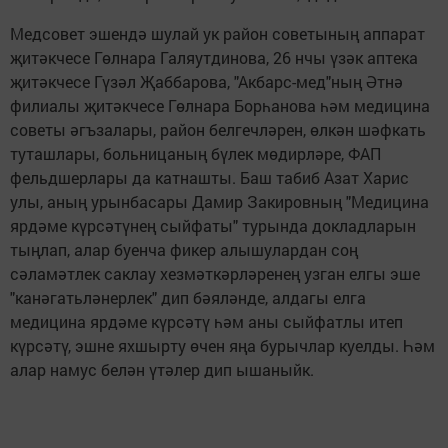
Медсовет эшендә шулай ук район советының аппарат
җитәкчесе Гөлнара Галяутдинова, 26 нчы үзәк аптека
җитәкчесе Гүзәл Җаббарова, "Акбарс-мед"ның Әтнә
филиалы җитәкчесе Гөлнара Борһанова һәм медицина
советы әгъзалары, район белгечләрен, өлкән шәфкать
туташлары, больницаның бүлек мөдирләре, ФАП
фельдшерлары да катнашты. Баш табиб Азат Харис
улы, аның урынбасары Дамир Закировның "Медицина
ярдәме күрсәтүнең сыйфаты" турында докладларын
тыңлап, алар буенча фикер алышулардан соң
сәламәтлек саклау хезмәткәрләренең узган елгы эше
"канәгатьләнерлек" дип бәяләнде, алдагы елга
медицина ярдәме күрсәтү һәм аны сыйфатлы итеп
күрсәтү, эшне яхшырту өчен яңа бурычлар куелды. Һәм
алар намус белән үтәлер дип ышаныйк.