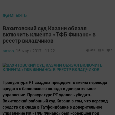
ҖӘМГЫЯТЬ
Вахитовский суд Казани обязал
включить клиента «ТФБ Финанс» в
реестр вкладчиков
автор,
15 март 2017 - 11:22
813
0
0
Прокуратура РТ создала прецедент отмены перевода
средств с банковского вклада в доверительное
управление. Прокуратуре РТ удалось убедить
Вахитовский районный суд Казани в том, что перевод
средств с вклада в Татфондбанке в доверительное
управление ИК «ТФБ Финанс» был «совершен под