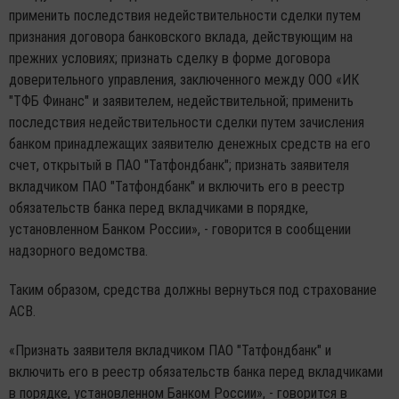
применить последствия недействительности сделки путем
признания договора банковского вклада, действующим на
прежних условиях; признать сделку в форме договора
доверительного управления, заключенного между ООО «ИК
"ТФБ Финанс" и заявителем, недействительной; применить
последствия недействительности сделки путем зачисления
банком принадлежащих заявителю денежных средств на его
счет, открытый в ПАО "Татфондбанк"; признать заявителя
вкладчиком ПАО "Татфондбанк" и включить его в реестр
обязательств банка перед вкладчиками в порядке,
установленном Банком России», - говорится в сообщении
надзорного ведомства.
Таким образом, средства должны вернуться под страхование
АСВ.
«Признать заявителя вкладчиком ПАО "Татфондбанк" и
включить его в реестр обязательств банка перед вкладчиками
в порядке, установленном Банком России», - говорится в