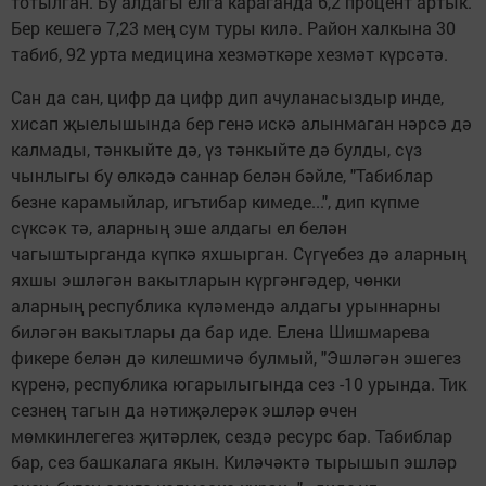
тотылган. Бу алдагы елга караганда 6,2 процент артык.
Бер кешегә 7,23 мең сум туры килә. Район халкына 30
табиб, 92 урта медицина хезмәткәре хезмәт күрсәтә.
Сан да сан, цифр да цифр дип ачуланасыздыр инде,
хисап җыелышында бер генә искә алынмаган нәрсә дә
калмады, тәнкыйте дә, үз тәнкыйте дә булды, сүз
чынлыгы бу өлкәдә саннар белән бәйле, "Табиблар
безне карамыйлар, игътибар кимеде...", дип күпме
сүксәк тә, аларның эше алдагы ел белән
чагыштырганда күпкә яхшырган. Сүгүебез дә аларның
яхшы эшләгән вакытларын күргәнгәдер, чөнки
аларның республика күләмендә алдагы урыннарны
биләгән вакытлары да бар иде. Елена Шишмарева
фикере белән дә килешмичә булмый, "Эшләгән эшегез
күренә, республика югарылыгында сез -10 урында. Тик
сезнең тагын да нәтиҗәлерәк эшләр өчен
мөмкинлегегез җитәрлек, сездә ресурс бар. Табиблар
бар, сез башкалага якын. Киләчәктә тырышып эшләр