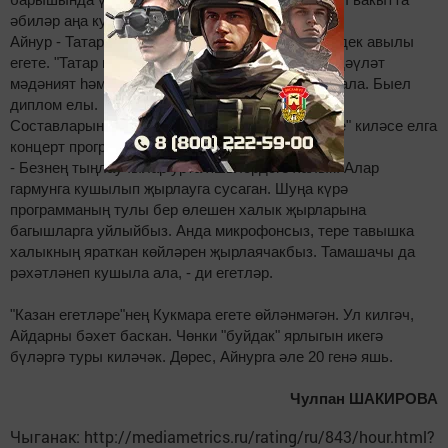
әбиләр аңа кушылып биергә чыга.
Айнур - Татарстанның Кукмара районы Зур Сәрдек авылы
егете. "Татар моңы" конкурсы лауреаты, Казан дәүләт
мәдәният һәм сәнгать университетында белем ала. Быел
диплом елы.
Составларында баянчы булгач, "Казан егетләре" киләсе елга
концерт программасын да баетырга уйлый.
- Безнең тыңлаучылар урта яшьләрдәге халык. Алар
гармунга кушылып җырлауга сусаган. Шуңа күрә
программаның тулы бер өлешен халык җырларына
багышларга уйлыйбыз. Анда микрофонсыз, тере тавышка
халыкның яраткан көйләрен җырлаячакбыз. Тамашачы да
рәхәтләнеп кушыла ала, - ди егетләр.
"Казан егетләре"нең Кукмара егете өйләнмәгән. Ул килгәч,
Айдарны бәхет баскан. Чөнки "буйдак" ярлыгын икегә
бүләргә туры киләчәк. Дөрес, Айнурга әле 20 генә яшь.
Чулпан ШАКИРОВА
Чыганак: http://mediametrics.ru/rating/ru/843/hour.html?