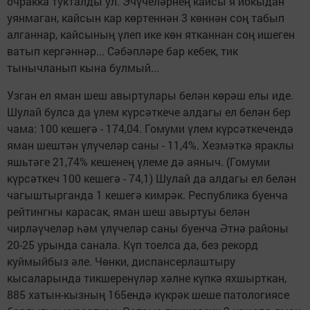
очракка тукталды ул. Эчүчеләрнең кайсы я йокыдан
уянмаган, кайсын кар көртеннән 3 көннән соң табып
алганнар, кайсының үлеп ике көн ятканнан соң ишеген
ватып кергәннәр... Сәбәпләре бар кебек, тик
тынычланып кына булмый...
Узган ел яман шеш авыртулары белән көрәш елы иде.
Шулай булса да үлем күрсәткече алдагы ел белән бер
чама: 100 кешегә - 174,04. Гомуми үлем күрсәткечендә
яман шештән үлүчеләр саны - 11,4%. Хезмәткә яраклы
яшьтәге 21,74% кешенең үлеме дә аяныч. (Гомуми
күрсәткеч 100 кешегә - 74,1) Шулай да алдагы ел белән
чагыштырганда 1 кешегә кимрәк. Республика буенча
рейтингны карасак, яман шеш авыртуы белән
чирләүчеләр һәм үлүчеләр саны буенча Әтнә районы
20-25 урында санала. Күп тоелса да, без рекорд
куймыйбыз әле. Чөнки, диспансерлаштыру
кысаларында тикшеренүләр хәлне күпкә яхшырткан,
885 хатын-кызның 165ендә күкрәк шеше патологиясе