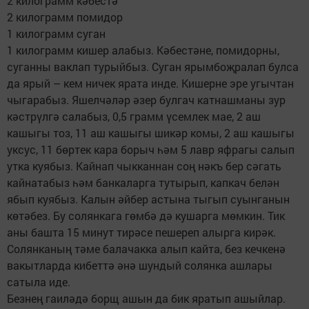
2 килограмм кәбестә
2 килограмм помидор
1 килограмм суган
1 килограмм кишер алабыз. Кәбестәне, помидорны,
суганны ваклап турыйбыз. Суган ярымбоҗралап булса
да ярый – кем ничек ярата инде. Кишерне эре угычтан
чыгарабыз. Яшелчәләр әзер булгач катнашманы зур
кәстрүлгә салабыз, 0,5 грамм үсемлек мае, 2 аш
кашыгы тоз, 11 аш кашыгы шикәр комы, 2 аш кашыгы
уксус, 11 бөртек кара борыч һәм 5 лавр яфрагы салып
утка куябыз. Кайнап чыкканнан соң нәкъ бер сәгать
кайнатабыз һәм банкаларга тутырып, капкач белән
ябып куябыз. Калын әйбер астына тыгып суынганын
көтәбез. Бу солянкага гөмбә дә кушарга мөмкин. Тик
аны башта 15 минут тирәсе пешереп алырга кирәк.
Солянканың тәме балачакка алып кайта, без кечкенә
вакытларда кибеттә әнә шундый солянка ашлары
сатыла иде.
Безнең гаиләдә борщ ашын да бик яратып ашыйлар.