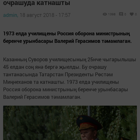
очрашуда катнашты
admin,
18 август 2018 - 17:57
1398
0
0
1973 елда училищены Россия оборона министрының
беренче урынбасары Валерий Герасимов тәмамлаган.
Казанның Суворов училищесының 25нче чыгарылышы
45 елдан соң янә бергә җыелды. Бу очрашу
тантанасында Татарстан Президенты Рөстәм
Миңнеханов та катнашты. 1973 елда училищены
Россия оборона министрының беренче урынбасары
Валерий Герасимов тәмамлаган.