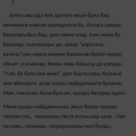
Әлеге авылда ике дистәгә якын бала бар,
кечкенәсе-мәктәп яшендәгесе бу. Аллага шөкер,
балаларыбыз бар, дип сөенә алар. Һәм менә бу
балалар, туачаклары да, хәзер “карусель-
качель”нең нәрсә икәнен бишектән белеп-күреп,
уйнап үсәчәкләр. Комы-тавы барысы да үзендә.
“Һай, бу бала кая икән”, дип борчыласы булмый
әни-әбиләргә, алар шушы мәйданчыкта булачак.
Мин, мәсәлән, бала булсам, шунда йөгерер идем.
Менә шушы мәйданчыкны авыл белән зурлап,
төштән соң, тантаналы төстә ачтыылар алар . Чәе-
пылавы, уеннары, сюрпризлары мул булды.