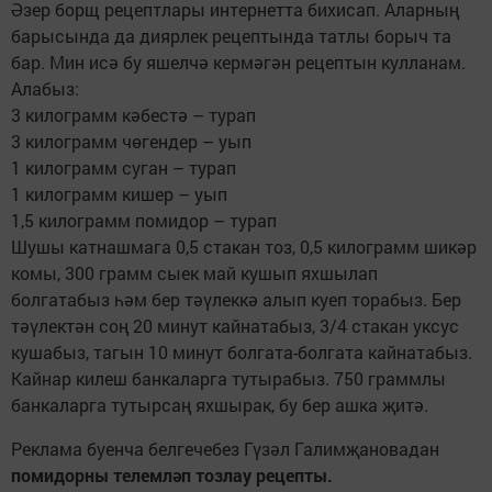
Әзер борщ рецептлары интернетта бихисап. Аларның
барысында да диярлек рецептында татлы борыч та
бар. Мин исә бу яшелчә кермәгән рецептын кулланам.
Алабыз:
3 килограмм кәбестә – турап
3 килограмм чөгендер – уып
1 килограмм суган – турап
1 килограмм кишер – уып
1,5 килограмм помидор – турап
Шушы катнашмага 0,5 стакан тоз, 0,5 килограмм шикәр
комы, 300 грамм сыек май кушып яхшылап
болгатабыз һәм бер тәүлеккә алып куеп торабыз. Бер
тәүлектән соң 20 минут кайнатабыз, 3/4 стакан уксус
кушабыз, тагын 10 минут болгата-болгата кайнатабыз.
Кайнар килеш банкаларга тутырабыз. 750 граммлы
банкаларга тутырсаң яхшырак, бу бер ашка җитә.
Реклама буенча белгечебез Гүзәл Галимҗановадан
помидорны телемләп тозлау рецепты.