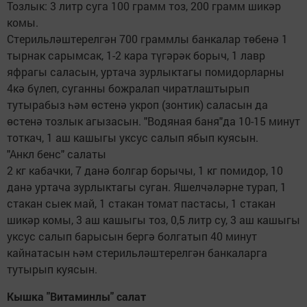
Тозлык: 3 литр суга 100 грамм тоз, 200 грамм шикәр
комы.
Стерильләштерелгән 700 граммлы банкалар төбенә 1
тырнак сарымсак, 1-2 кара түгәрәк борыч, 1 лавр
яфрагы саласын, уртача зурлыктагы помидорларны
4кә бүлеп, суганны божралап чиратлаштырып
тутырабыз һәм өстенә укроп (зонтик) саласын да
өстенә тозлык агызасын. "Водяная баня"да 10-15 минут
тоткач, 1 аш кашыгы уксус салып ябып куясын.
"Анкл бенс" салаты
2 кг кабачки, 7 данә болгар борычы, 1 кг помидор, 10
данә уртача зурлыктагы суган. Яшелчәләрне турап, 1
стакан сыек май, 1 стакан томат пастасы, 1 стакан
шикәр комы, 3 аш кашыгы тоз, 0,5 литр су, 3 аш кашыгы
уксус салып барысын бергә болгатып 40 минут
кайнатасын һәм стерильләштерелгән банкаларга
тутырып куясын.
Кышка "Витаминлы" салат