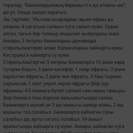
торалар. “Банкаларымның бервакытта да атканы юк”,
ди ул. Сездә эшләп карагыз.
Эш тәртибе: “Иң элек кыярларны җыеп керәм дә
аларны 4 сәгатькә салкын суга салып куям. Судан
алгач, тагын бер тапкыр яхшылап кыярларны юам.
Аннары 3 литрлы банкаларны духовкада
стерильләштереп алам. Капкачларны кайнарга куям.
Кәс­трүльгә кайнарга су куям.
Стерильләштергән 3 литрлы банкаларга 10 данә кара
түгәрәк борыч, 3 данә канәфер, 1 лавр яфрагы, 3 данә
карлыган яфрагы, 2 данә чия яфрагы, 3 баш тырнак
сарымсак, 1 зонт укроп, керән яфрагы (бер зур
яфракны 4-5 банкага бүлеп салам) һәм керән тамыры
(бер банкага баш бармак калынлыгында) салам.
Банкаларга шулай ук 3 аш кашыгы шикәр комы, 2 аш
кашыгы тоз салабыз. Банкаларга кайнаган суны
салабыз да, ярты сәгать тотабыз. Ул вакыт
аралыгында кайнарга су куям. Аннары кайнаган суга