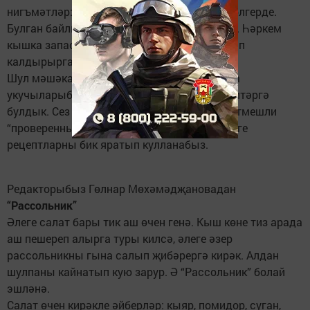
нигъмәтләр: яшелчәләр, җиләк-җимешләр өлгерде.
Булган байлыкны әрәм-шәрәм итәсе килми. Һәркем
кышка запас – кайнатма, салат, компот ясап
калдырырга тырыша.
Шул мәшәкатьле чорны күздә тотып, газета
укучыларыбызга берничә рецепт тәкъдим итәргә
булдык. Сез дә эшләп карагыз. Урыслар әйтмешли
“проверенный” рецептлар. Чөнки үзебез әлеге
рецептларны бик яратып кулланабыз.
Редакторыбыз Гөлнар Мөхәмәдҗановадан
“Рассольник”
Әлеге салат бары тик аш өчен генә. Кыш көне тиз арада
аш пешереп алырга туры килсә, әлеге әзер
рассольникны гына салып җибәрергә кирәк. Алдан
шулпаны кайнатып кую зарур. Ә “Рассольник” болай
эшләнә.
Салат өчен кирәкле әйберләр: кыяр, помидор, суган,