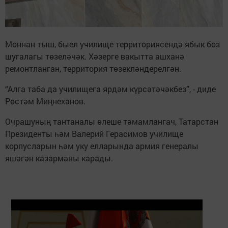
Моннан тыш, быел училище территориясендә ябык боз
шугалагы төзеләчәк. Хәзерге вакытта ашханә
ремонтланган, территория төзекләндерелгән.
“Алга таба да училищега ярдәм күрсәтәчәкбез”, - диде
Рөстәм Миңнеханов.
Очрашуның тантаналы өлеше тәмамлангач, Татарстан
Президенты һәм Валерий Герасимов училище
корпусларын һәм уку елларында армия генералы
яшәгән казарманы карады.