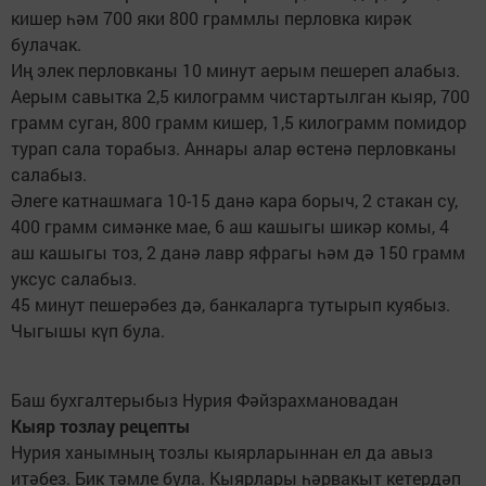
кишер һәм 700 яки 800 граммлы перловка кирәк
булачак.
Иң элек перловканы 10 минут аерым пешереп алабыз.
Аерым савытка 2,5 килограмм чистартылган кыяр, 700
грамм суган, 800 грамм кишер, 1,5 килограмм помидор
турап сала торабыз. Аннары алар өстенә перловканы
салабыз.
Әлеге катнашмага 10-15 данә кара борыч, 2 стакан су,
400 грамм симәнке мае, 6 аш кашыгы шикәр комы, 4
аш кашыгы тоз, 2 данә лавр яфрагы һәм дә 150 грамм
уксус салабыз.
45 минут пешерәбез дә, банкаларга тутырып куябыз.
Чыгышы күп була.
Баш бухгалтерыбыз Нурия Фәйзрахмановадан
Кыяр тозлау рецепты
Нурия ханымның тозлы кыярларыннан ел да авыз
итәбез. Бик тәмле була. Кыярлары һәрвакыт кетердәп