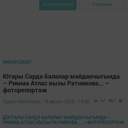
Отправить
Авторизоваться
МӨНӘСӘБӘТ
Югары Сәрдә балалар мәйданчыгында
– Римма Атлас кызы Ратникова... –
фоторепортаж
Сурия Мингатина,
19 август 2018 - 14:00
1647
0
1