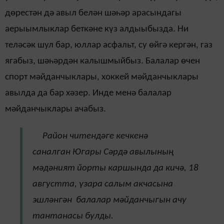
дөрестән дә авыл белән шәһәр арасындагы
аерыымлыклар беткәне күз алдыыбызда. Ни
теләсәк шул бар, юллар асфальт, су өйгә кергән, газ
ягабыз, шәһәрдән калышмыйбыз. Балалар өчен
спорт мәйданчыклары, хоккей мәйданчыклары
авылда да бар хәзер. Инде менә балалар
мәйданчыклары ачабыз.
Район читендәге кечкенә
саналган Югары Сәрдә авылының
мәдәният йорты каршында да кичә, 18
августта, үзара салым акчасына
эшләнгән балалар мәйданчыгын ачу
тантанасы булды.