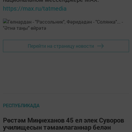
https://max.ru/tatmedia
Перейти на страницу новости
РЕСПУБЛИКАДА
Рөстәм Миңнеханов 45 ел элек Суворов
училищесын тәмамлаганнар белән