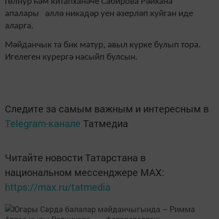
Гөлнур һәм китапханәче Сабирова Рәйхана
апалары әллә никадәр уен әзерләп куйган иде
аларга.
Мәйданчык та бик матур, авыл күрке булып тора.
Игелеген күрергә насыйп булсын.
Следите за самым важным и интересным в
Telegram-канале
Татмедиа
Читайте новости Татарстана в
национальном мессенджере MАХ:
https://max.ru/tatmedia