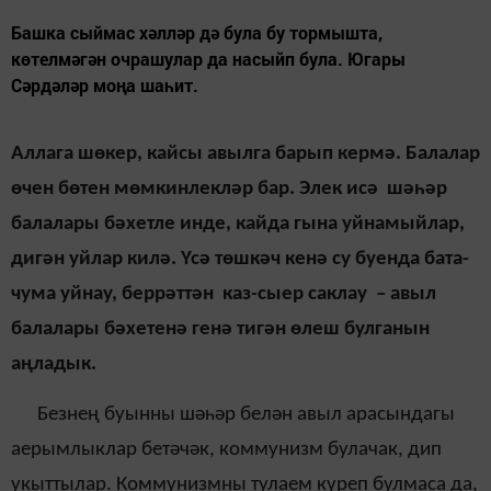
Башка сыймас хәлләр дә була бу тормышта,
көтелмәгән очрашулар да насыйп була. Югары
Сәрдәләр моңа шаһит.
Аллага шөкер, кайсы авылга барып кермә. Балалар
өчен бөтен мөмкинлекләр бар. Элек исә шәһәр
балалары бәхетле инде, кайда гына уйнамыйлар,
дигән уйлар килә. Үсә төшкәч кенә су буенда бата-
чума уйнау, беррәттән каз-сыер саклау – авыл
балалары бәхетенә генә тигән өлеш булганын
аңладык.
Безнең буынны шәһәр белән авыл арасындагы
аерымлыклар бетәчәк, коммунизм булачак, дип
укыттылар. Коммунизмны тулаем күреп булмаса да,