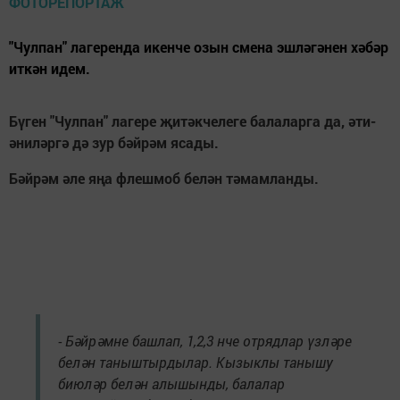
"Чулпан" лагеренда икенче озын смена эшләгәнен хәбәр
иткән идем.
Бүген "Чулпан" лагере җитәкчелеге балаларга да, әти-
әниләргә дә зур бәйрәм ясады.
Бәйрәм әле яңа флешмоб белән тәмамланды.
- Бәйрәмне башлап, 1,2,3 нче отрядлар үзләре
белән таныштырдылар. Кызыклы танышу
биюләр белән алышынды, балалар