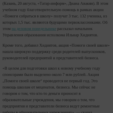
(Казань, 20 августа, «Татар-информ», Диана Авакян). В этом
учебном году благотворительную помощь в рамках акции
«Помоги собраться в школу» получат 3 тыс. 132 ученика, из
которых 1,5 тыс. являются будущими первоклассниками. Об
этом
на деловом понедельнике
рассказал начальник
Управления образования исполкома Ильнар Хидиятов.
Кроме того, добавил Хидиятов, акция «Помоги своей школе»
нашла широкую поддержку среди родителей выпускников,
руководителей предприятий и представителей бизнеса.
«В целом для подготовки школ к новому учебному году
спонсорами было выделено около 7 млн рублей. Акция
„Помоги своей школе“ проводится не первый год. Это
помощь школам от меценатов, бизнеса. Мы сейчас не
говорим о том, что кто-то деньги приносит в
образовательные учреждения, мы говорим о том, что
предприятия и представители бизнеса ведут ремонтные
работы в образовательных учреждениях», — сказал