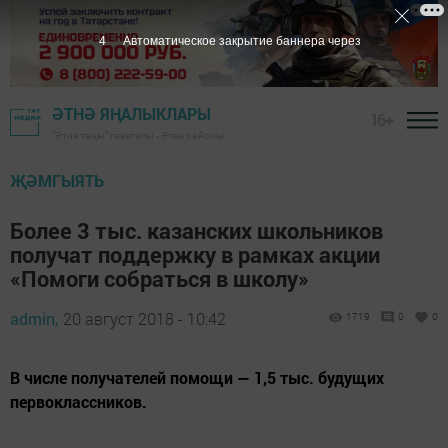
3
Автоматическое закрытие баннера через
ӘТНӘ ЯҢАЛЫКЛАРЫ
16+
"Әтнә таңы" газетасы - Әтнә районы
ҖӘМГЫЯТЬ
Более 3 тыс. казанских школьников
получат поддержку в рамках акции
«Помоги собраться в школу»
admin,
20 август 2018 - 10:42
1719
0
0
В числе получателей помощи — 1,5 тыс. будущих
первоклассников.