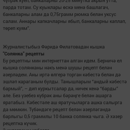
чүпрәк куеп, банкаларны 20-25 минутка акрын утта,
парда тотам. Су куыклары өскә менә башлагач,
банкаларны алам да 0,75грамм рюмка белән уксус
салам. Аннары капкачларны ябып, банкаларны каплап,
төреп куям”.
Журналистыбыз Фәридә Филатовадан кышка
"Солянка" рецепты
Бу рецептны мин интернеттан алган идем. Берничә ел
кышка солянканы нәкъ менә шушы рецепт белән
әзерләдем. Аны иртә өлгерә торган кәбестә белән дә
эшләп караганым булды. Танышларым “андый кәбестә
бармый”, – дип куркытсалар да, ничек кенә “барды”
әле. Без үзебез күбрәк аны бәрәңге белән ашарга
яратабыз. Кәбестәле аш яратучыларга ашка салырга
да мөмкин. Түбәндәге рецепт белән әзерләгәндә
барлыгы 0,5 граммлы 10 банка солянка чыга. Ә хәзер
рецептка күчик.