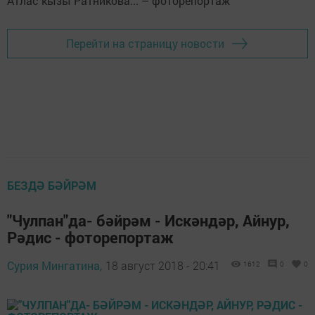
Перейти на страницу новости
БЕЗДӘ БӘЙРӘМ
"Чулпан"да- бәйрәм - Искәндәр, Айнур,
Рәдис - фоторепортаж
Сурия Мингатина,
18 август 2018 - 20:41
1612
0
0