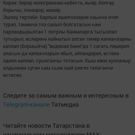
Кирәк: берәр килограмнан кәбестә, кыяр, болгар
борычы, помидор, кишер.
Эшләү тәртибе: барлык яшелчәләрне озынча итеп
турап, тәменчә тоз салып болгатасын һәм
парландырылган 1 литрлы банкаларга тыгызлап
тутырып, өсләренә кайнатып алган тимер капкачларны
каплап (бормыйча) "водяная баня"да 1 сәгать пешереп
аласын да капкачларын ябып, әйләндереп, өстенә
одеял каплап, суынганчы тотасын. Кыш көне кулланыр
алдыннан суган һәм сыек май үзегез теләгәнчә
өстисез.
Следите за самым важным и интересным в
Telegram-канале
Татмедиа
Читайте новости Татарстана в
национальном мессенджере MАХ: