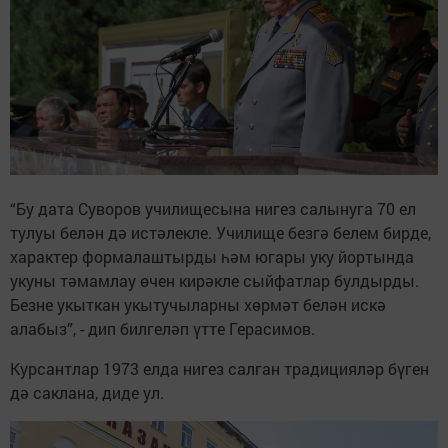
“Бу дата Суворов училищесына нигез салынуга 70 ел
тулуы белән дә истәлекле. Училище безгә белем бирде,
характер формалаштырды һәм югары уку йортында
укуны тәмамлау өчен кирәкле сыйфатлар булдырды.
Безне укыткан укытучыларны хөрмәт белән искә
алабыз”, - дип билгеләп үтте Герасимов.
Курсантлар 1973 елда нигез салган традицияләр бүген
дә саклана, диде ул.