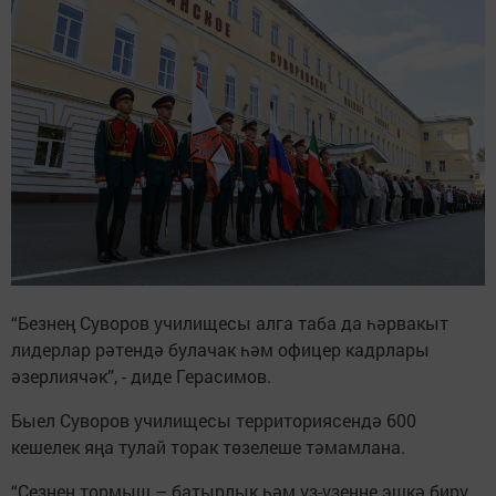
“Безнең Суворов училищесы алга таба да һәрвакыт
лидерлар рәтендә булачак һәм офицер кадрлары
әзерлиячәк”, - диде Герасимов.
Быел Суворов училищесы территориясендә 600
кешелек яңа тулай торак төзелеше тәмамлана.
“Сезнең тормыш – батырлык һәм үз-үзеңне эшкә бирү