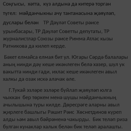
Соңгысы, хәтта, күз алдына да китерә торган
түгел: мәйданчыкны ачу тантанасына җәяүләп,
дуслары белән
ТР Дәүләт Советы рәисе
урынбасары, ТР Дәүләт Советты депутаты, ТР
журналистлар Союзы рәисе Римма Атлас кызы
Ратникова да килеп керде.
Бәхет елмайса елмая бит ул. Югары Сәрдә балалары
аның нинди дәү кеше икәнлеген белә хәзер, шул ук
вакытта нинди гади, ихлас кеше икәнлеген авыл
халкы да озак искә алачак әле.
Г.Тукай эзләре эзләре буйлап җәяүләп юлга
чыккан бер төркем менә шушы мәйданчыкның
ачылышына туры килде. Дөресрәге аларны авыл
җирлеге башлыгы Рәшит Рәис Хөснетдинов күреп
алды һәм авыл бәйрәменә чакырды. Бик теләп риза
булган кунаклар халык белән бик теләп аралашты.