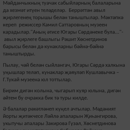
Мәйданчыкның туачак сабыйларның балаларына
да хезмәт итүен теләделәр. Беррәттән авыл
җирлегенең торышы белән таныштылар. Мәктәпкә
кереп режиссер Камил Саттаровның музеен
карадылар."Аның әтисе Югары Сәрдәнеке була..."-
авыл җирлеге башлыгы Рәшит Хөснетдинов
барысы белән дә кунакларны бәйнә-бәйнә
таныштырды.
Пылау, чәй белән сыйлангач, Югары Сәрдә халкына
уңышлар теләп, кунаклар җәяүләп Кушлавычка –
Г.Тукай музеена юл тоттылар.
Бирим дигән колына, чыгарып куяр юлына, дигән
әйтем бу очракка бик тә туры килде.
Ә балалар рәхәтләнеп күңел ачтылар. Мәдәният
йорты җитәкчесе Ләйлә апаларын Җиһангирова,
укытучы апалары Закирова Гүзәл, Хөснетдинова