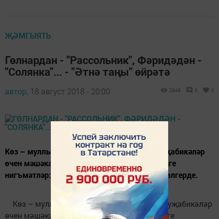
ҖӘМГЫЯТЬ
Гөлнардан - "Рассольник", Фәридәдән -
"Солянка"... - "Әтнә таңы" өйрәтә
автор,
18 август 2018 - 20:00
2949
0
0
Көз – муллык чоры. Бигрәк тә август ае хуҗабикәләр
өчен мәшәкатьле ай. Чөнки бакчаларда көзге
нигъмәтләр: яшелчәләр, җиләк-җимешләр өлгерде.
Көз – муллык чоры. Бигрәк тә август ае хуҗабикәләр
өчен мәшәкатьле ай. Чөнки бакчаларда көзге