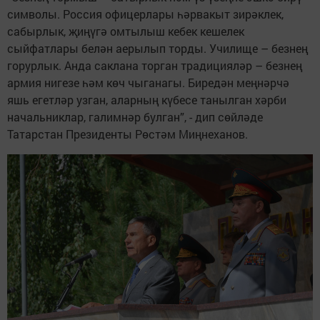
символы. Россия офицерлары һәрвакыт зирәклек,
сабырлык, җиңүгә омтылыш кебек кешелек
сыйфатлары белән аерылып торды. Училище – безнең
горурлык. Анда саклана торган традицияләр – безнең
армия нигезе һәм көч чыганагы. Биредән меңнәрчә
яшь егетләр узган, аларның күбесе танылган хәрби
начальниклар, галимнәр булган”, - дип сөйләде
Татарстан Президенты Рөстәм Миңнеханов.