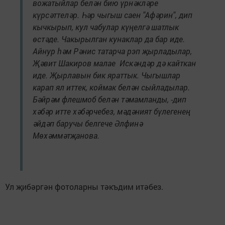
вожатыйлар белән бию үрнәкләре
күрсәттеләр. Һәр чыгыш саен "Афәрин", дип
кычкырып, кул чабулар күңелгә шатлык
өстәде. Чакырылган кунаклар да бар иде.
Айнур һәм Рәнис татарча рэп җырладылар,
Җәвит Шакиров малае Искәндәр дә кайткан
иде. Җырлавын бик яраттык. Чыгышлар
карап ял иттек, коймак белән сыйладылар.
Бәйрәм флешмоб белән тәмамланды, -дип
хәбәр итте хәбәрчебез, мәдәният бүлегенең
әйдәп баручы белгече Әлфинә
Мөхәммәтҗанова.
Ул җибәргән фотоларны тәкъдим итәбез.