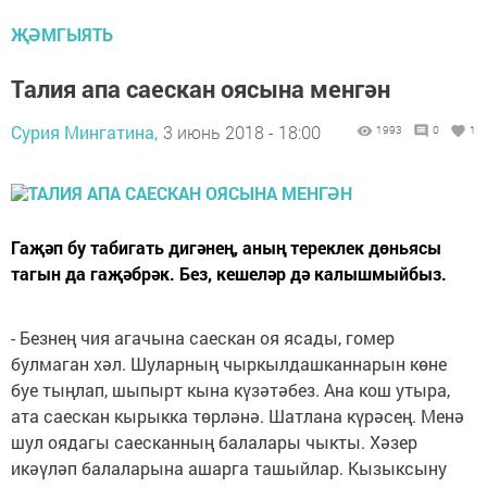
ҖӘМГЫЯТЬ
Талия апа саескан оясына менгән
Сурия Мингатина,
3 июнь 2018 - 18:00
1993
0
1
Гаҗәп бу табигать дигәнең, аның тереклек дөньясы
тагын да гаҗәбрәк. Без, кешеләр дә калышмыйбыз.
- Безнең чия агачына саескан оя ясады, гомер
булмаган хәл. Шуларның чыркылдашканнарын көне
буе тыңлап, шыпырт кына күзәтәбез. Ана кош утыра,
ата саескан кырыкка төрләнә. Шатлана күрәсең. Менә
шул оядагы саесканның балалары чыкты. Хәзер
икәүләп балаларына ашарга ташыйлар. Кызыксыну