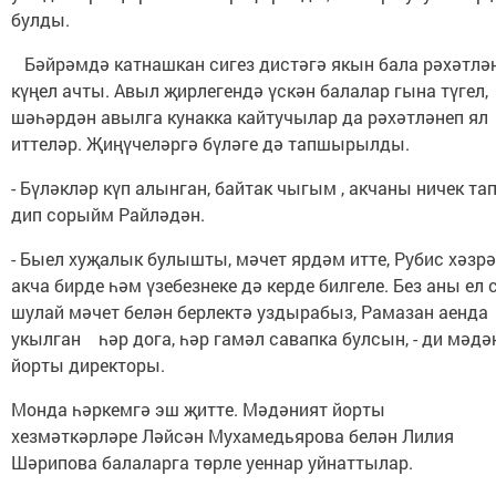
булды.
Бәйрәмдә катнашкан сигез дистәгә якын бала рәхәтлә
күңел ачты. Авыл җирлегендә үскән балалар гына түгел,
шәһәрдән авылга кунакка кайтучылар да рәхәтләнеп ял
иттеләр. Җиңүчеләргә бүләге дә тапшырылды.
- Бүләкләр күп алынган, байтак чыгым , акчаны ничек тап
дип сорыйм Райләдән.
- Быел хуҗалык булышты, мәчет ярдәм итте, Рубис хәзрә
акча бирде һәм үзебезнеке дә керде билгеле. Без аны ел 
шулай мәчет белән берлектә уздырабыз, Рамазан аенда
укылган һәр дога, һәр гамәл савапка булсын, - ди мәдә
йорты директоры.
Монда һәркемгә эш җитте. Мәдәният йорты
хезмәткәрләре Ләйсән Мухамедьярова белән Лилия
Шәрипова балаларга төрле уеннар уйнаттылар.