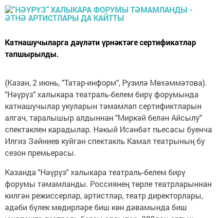
Катнашучыларга дәүләти үрнәктәге сертификатлар
тапшырылды.
(Казан, 2 июнь, "Татар-информ", Рузилә Мөхәммәтова).
"Нәүрүз" халыкара театраль-белем бирү форумында
катнашучылар укуларын тәмамлап сертификтларын
алгач, таралышыр алдыннан "Миркәй белән Айсылу"
спектаклен карадылар. Нәкый Исәнбәт пьесасы буенча
Илгиз Зәйниев куйган спектакль Камал театрының бу
сезон премьерасы.
Казанда "Нәүрүз" халыкара театраль-белем бирү
форумы тәмамланды. Россиянең төрле театрларыннан
килгән режиссерлар, артистлар, театр директорлары,
әдәби бүлек мөдирләре биш көн дәвамында биш