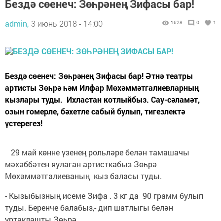
Бездә сөенеч: Зөһрәнең Зифасы бар!
admin,
3 июнь 2018 - 14:00
1628
0
1
Бездә сөенеч: Зөһрәнең Зифасы бар! Әтнә театры
артисты Зөһрә һәм Илфар Мөхәммәтгалиевларның
кызлары туды. Ихластан котлыйбыз. Сау-сәламәт,
озын гомерле, бәхетле сабый булып, тигезлектә
үстерегез!
29 май көнне үзенең рольләре белән тамашачы
мәхәббәтен яулаган артисткабыз Зөһрә
Мөхәммәтгалиеваның кыз баласы туды.
- Кызыбызның исеме Зифа . 3 кг да 90 грамм булып
туды. Беренче балабыз,- дип шатлыгы белән
уртаклашты Зөһрә.