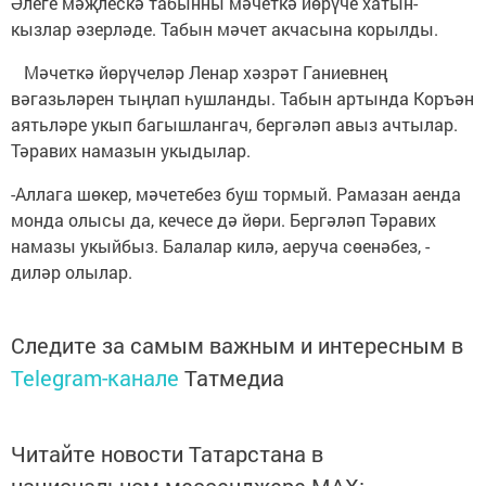
Әлеге мәҗлескә табынны мәчеткә йөрүче хатын-
кызлар әзерләде. Табын мәчет акчасына корылды.
Мәчеткә йөрүчеләр Ленар хәзрәт Ганиевнең
вәгазьләрен тыңлап һушланды. Табын артында Коръән
аятьләре укып багышлангач, бергәләп авыз ачтылар.
Тәравих намазын укыдылар.
-Аллага шөкер, мәчетебез буш тормый. Рамазан аенда
монда олысы да, кечесе дә йөри. Бергәләп Тәравих
намазы укыйбыз. Балалар килә, аеруча сөенәбез, -
диләр олылар.
Следите за самым важным и интересным в
Telegram-канале
Татмедиа
Читайте новости Татарстана в