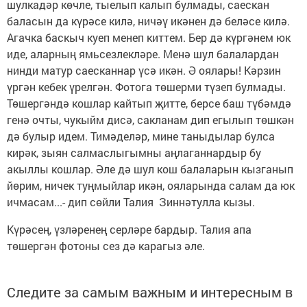
шулкадәр көчле, тыелып калып булмады, саескан
баласын да күрәсе килә, ничәү икәнен дә беләсе килә.
Агачка баскыч куеп менеп киттем. Бер дә күргәнем юк
иде, аларның ямьсезлекләре. Менә шул балалардан
нинди матур саесканнар үсә икән. Ә оялары! Кәрзин
үргән кебек үрелгән. Фотога төшерми түзеп булмады.
Төшергәндә кошлар кайтып җитте, берсе баш түбәмдә
генә очты, чукыйм дисә, сакланам дип егылып төшкән
дә булыр идем. Тимәделәр, мине таныдылар булса
кирәк, зыян салмаслыгымны аңлаганнардыр бу
акыллы кошлар. Әле дә шул кош балаларын кызганып
йөрим, ничек туңмыйлар икән, ояларында салам да юк
ичмасам...- дип сөйли Талия Зиннәтулла кызы.
Күрәсең, үзләренең серләре бардыр. Талия апа
төшергән фотоны сез дә карагыз әле.
Следите за самым важным и интересным в