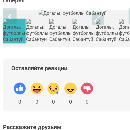
Галерея
❮
Оставляйте реакции
0
0
0
0
0
Расскажите друзьям