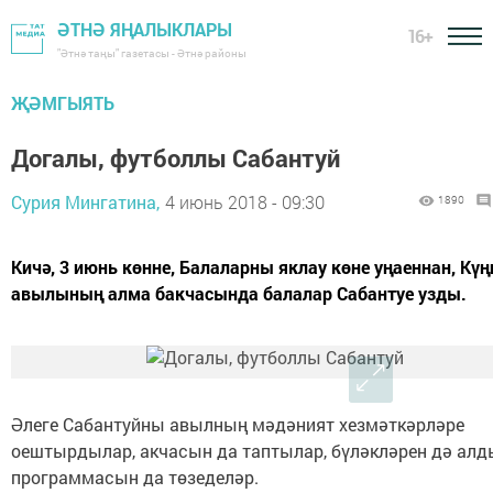
ӘТНӘ ЯҢАЛЫКЛАРЫ
16+
"Әтнә таңы" газетасы - Әтнә районы
ҖӘМГЫЯТЬ
Догалы, футболлы Сабантуй
Сурия Мингатина,
4 июнь 2018 - 09:30
1890
Кичә, 3 июнь көнне, Балаларны яклау көне уңаеннан, Күң
авылының алма бакчасында балалар Сабантуе узды.
Әлеге Сабантуйны авылның мәдәният хезмәткәрләре
оештырдылар, акчасын да таптылар, бүләкләрен дә алд
программасын да төзеделәр.