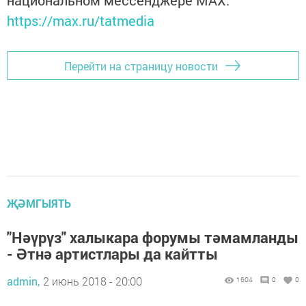
национальном мессенджере MАХ:
https://max.ru/tatmedia
Перейти на страницу новости
ҖӘМГЫЯТЬ
"Нәүрүз" халыкара форумы тәмамланды
- Әтнә артистлары да кайтты
admin,
2 июнь 2018 - 20:00
1604
0
0