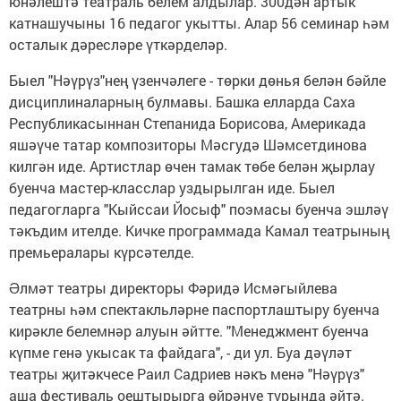
юнәлештә театраль белем алдылар. 300дән артык
катнашучыны 16 педагог укытты. Алар 56 семинар һәм
осталык дәресләре үткәрделәр.
Быел "Нәүрүз"нең үзенчәлеге - төрки дөнья белән бәйле
дисциплиналарның булмавы. Башка елларда Саха
Республикасыннан Степанида Борисова, Америкада
яшәүче татар композиторы Мәсгудә Шәмсетдинова
килгән иде. Артистлар өчен тамак төбе белән җырлау
буенча мастер-класслар уздырылган иде. Быел
педагогларга "Кыйссаи Йосыф" поэмасы буенча эшләү
тәкъдим ителде. Кичке программада Камал театрының
премьералары күрсәтелде.
Əлмәт театры директоры Фәридә Исмәгыйлева
театрны һәм спектакльләрне паспортлаштыру буенча
кирәкле белемнәр алуын әйтте. "Менеджмент буенча
күпме генә укысак та файдага", - ди ул. Буа дәүләт
театры җитәкчесе Раил Садриев нәкъ менә "Нәүрүз"
аша фестиваль оештырырга өйрәнүе турында әйтә.