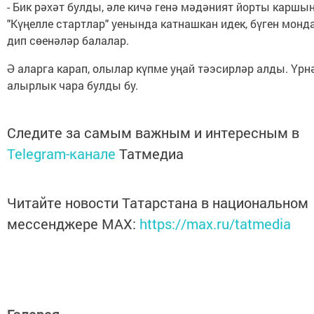
- Бик рәхәт булды, әле кичә генә мәдәният йорты каршы
"Күңелле стартлар" уенында катнашкан идек, бүген монда..
дип сөенәләр балалар.
Ә аларга карап, олылар күпме уңай тәэсирләр алды. Үрн
алырлык чара булды бу.
Следите за самым важным и интересным в
Telegram-канале
Татмедиа
Читайте новости Татарстана в национальном
мессенджере MАХ:
https://max.ru/tatmedia