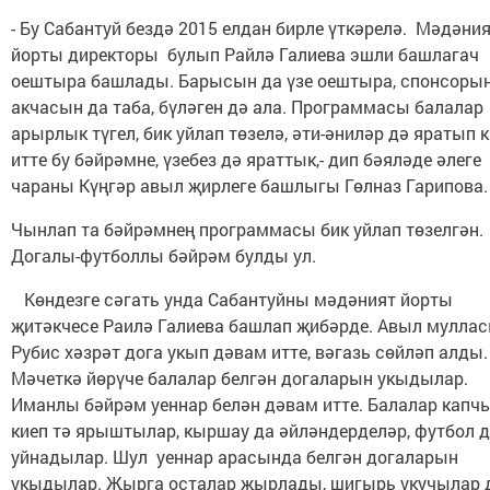
- Бу Сабантуй бездә 2015 елдан бирле үткәрелә. Мәдәни
йорты директоры булып Райлә Галиева эшли башлагач
оештыра башлады. Барысын да үзе оештыра, спонсорын
акчасын да таба, бүләген дә ала. Программасы балалар
арырлык түгел, бик уйлап төзелә, әти-әниләр дә яратып 
итте бу бәйрәмне, үзебез дә яраттык,- дип бәяләде әлеге
чараны Күңгәр авыл җирлеге башлыгы Гөлназ Гарипова.
Чынлап та бәйрәмнең программасы бик уйлап төзелгән.
Догалы-футболлы бәйрәм булды ул.
Көндезге сәгать унда Сабантуйны мәдәният йорты
җитәкчесе Раилә Галиева башлап җибәрде. Авыл мулла
Рубис хәзрәт дога укып дәвам итте, вәгазь сөйләп алды.
Мәчеткә йөрүче балалар белгән догаларын укыдылар.
Иманлы бәйрәм уеннар белән дәвам итте. Балалар капч
киеп тә ярыштылар, кыршау да әйләндерделәр, футбол 
уйнадылар. Шул уеннар арасында белгән догаларын
укыдылар. Җырга осталар җырлады, шигырь укучылар 