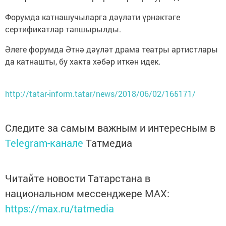
Форумда катнашучыларга дәүләти үрнәктәге
сертификатлар тапшырылды.
Әлеге форумда Әтнә дәүләт драма театры артистлары
да катнашты, бу хакта хәбәр иткән идек.
http://tatar-inform.tatar/news/2018/06/02/165171/
Следите за самым важным и интересным в
Telegram-канале
Татмедиа
Читайте новости Татарстана в
национальном мессенджере MАХ:
https://max.ru/tatmedia