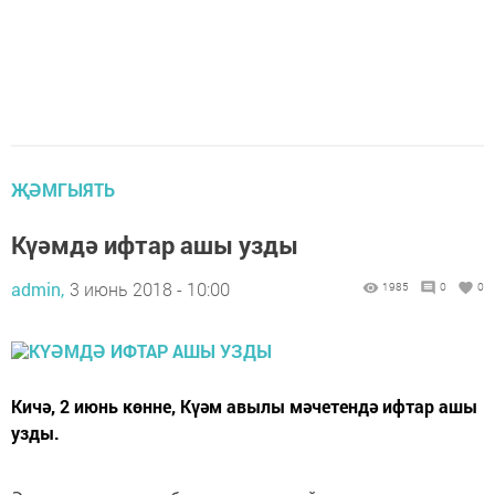
ҖӘМГЫЯТЬ
Күәмдә ифтар ашы узды
admin,
3 июнь 2018 - 10:00
1985
0
0
Кичә, 2 июнь көнне, Күәм авылы мәчетендә ифтар ашы
узды.