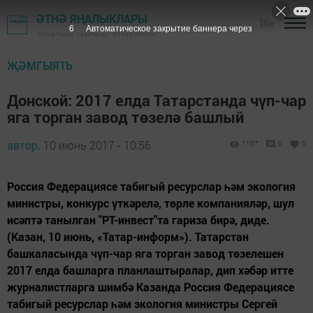
ӘТНӘ ЯҢАЛЫКЛАРЫ
16+
5
Автоматическое закрытие баннера через
"Әтнә таңы" газетасы - Әтнә районы
ҖӘМГЫЯТЬ
Донской: 2017 елда Татарстанда чүп-чар
яга торган завод төзелә башлый
автор,
10 июнь 2017 - 10:56
1107
0
0
Россия Федерациясе табигый ресурслар һәм экология
министры, конкурс үткәрелә, төрле компанияләр, шул
исәптә танылган "РТ-инвест"та гариза бирә, диде.
(Казан, 10 июнь, «Татар-информ»). Татарстан
башкаласында чүп-чар яга торган завод төзелешен
2017 елда башларга планлаштыралар, дип хәбәр итте
журналистларга шимбә Казанда Россия Федерациясе
табигый ресурслар һәм экология министры Сергей