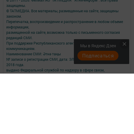
© 2011 - 2026. Филиал АО "ТАТМЕДИА" "Атня-информ". Все права
защищены.
© ТАТМЕДИА. Все материалы, размещенные на сайте, защищены
законом.
Перепечатка, воспроизведение и распространение в любом объеме
информации,
размещенной на сайте, возможна только с письменного согласия
редакций СМИ.
При поддержке Республиканского агентства по печати и массовым
Мы в Яндекс Дзен
коммуникациям.
Наименование СМИ: Әтнә таңы
Подписаться
№ записи о регистрации СМИ, дата: ЭЛ № ФС 77-73818 от 12 октября
2018 года.
выдано Федеральной службой по надзору в сфере связи,
информационных технологий и массовых коммуникаций
ФИО главного редактора: Мухамедзянова Гульнар Равилевна
Адрес редакции: 422750, Российская Федерация, Республика
Татарстан, Атнинский район, с. Большая Атня, ул. Октябрьская, д.9.
помещение 4.
Адрес учредителя: 420066, Российская Федерация, Республика
Татарстан, Г.Казань, ул.Декабристов, д.2
Телефон редакции: 8 (84369) 2-11-33; 2-11-34; 2-11-32.
Электронная почта редакции: atnatani@mail.ru
Для сообщений о фактах коррупции atnatani@maiil.ru
Учредитель СМИ: АО «ТАТМЕДИА»