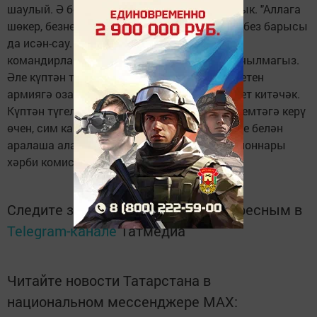
шаулый. Ә без үзебезнекеләрне барлап алдык. "Аллага
шөкер, безнең районнардан киткән егетләребез барысы
да исән-сау. Алар хезмәт иткән частьлар
командирлары белән сөйләшеп торам. Борчылмагыз.
Әле күптән түгел генә Әтнә районының 7 егетен
армиягә озаттык. 18 июнь көнне тагын 4 егет китәчәк.
Күптән түгел киткәннәргә телефон белән элемтәгә керү
өчен, сим карталар бирдек, алар әти-әни­ләре белән
аралаша алалар..." - диде Арча һәм Әтнә районнары
хәрби комиссары Алмаз Борһанов.
Следите за самым важным и интересным в
Telegram-канале
Татмедиа
Читайте новости Татарстана в
национальном мессенджере MАХ: