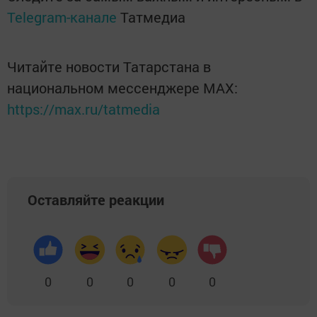
Telegram-канале
Татмедиа
Читайте новости Татарстана в
национальном мессенджере MАХ:
https://max.ru/tatmedia
Оставляйте реакции
0
0
0
0
0