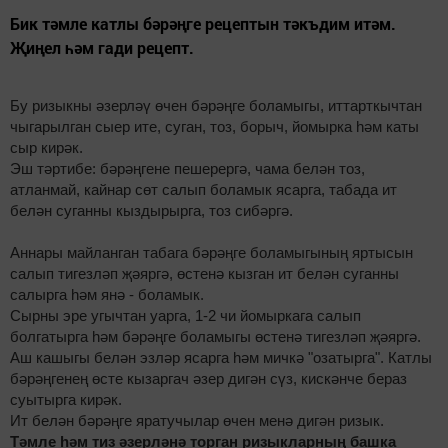
Бик тәмле катлы бәрәңге рецептын тәкъдим итәм.
Җиңел һәм гади рецепт.
Бу ризыкны әзерләү өчен бәрәңге боламыгы, иттарткычтан
чыгарылган сыер ите, суган, тоз, борыч, йомырка һәм каты
сыр кирәк.
Эш тәртибе: бәрәңгене пешерергә, чама белән тоз,
атланмай, кайнар сөт салып боламык ясарга, табада ит
белән суганны кыздырырга, тоз сибәргә.
Аннары майланган табага бәрәңге боламыгының яртысын
салып тигезләп җәяргә, өстенә кызган ит белән суганны
салырга һәм янә - боламык.
Сырны эре угычтан уарга, 1-2 чи йомыркага салып
болгатырга һәм бәрәңге боламыгы өстенә тигезләп җәяргә.
Аш кашыгы белән эзләр ясарга һәм мичкә "озатырга". Катлы
бәрәңгенең өсте кызаргач әзер дигән сүз, кискәнче бераз
суытырга кирәк.
Ит белән бәрәңге яратучылар өчен менә дигән ризык.
Тәмле һәм тиз әзерләнә торган ризыкларның башка