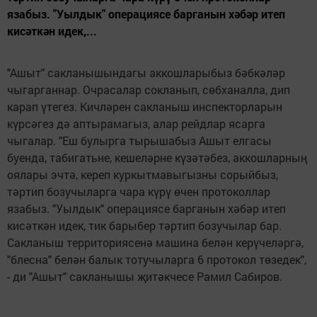
язабыз. "Уылдык" операциясе барганын хәбәр итеп
кисәткән идек,...
"Ашыт" сакланышындагы аккошларыбыз бәбкәләр
чыгарганнар. Очрасалар сокланып, сөбханалла, дип
карап үтегез. Кичләрен сакланыш инспекторларын
күрсәгез дә аптырамагыз, алар рейдлар ясарга
чыгалар. "Еш булырга тырышабыз Ашыт елгасы
буенда, табигатьне, кешеләрне күзәтәбез, аккошларның
оялары эчтә, кереп куркытмавыгыз­ны сорыйбыз,
тәртип бозучыларга чара күрү өчен протоколлар
язабыз. "Уылдык" операциясе барганын хәбәр итеп
кисәткән идек, тик барыбер тәртип бозучылар бар.
Сакланыш территориясенә машина белән керүчеләргә,
"блесна" белән балык тотучыларга 6 протокол төзедек",
- ди "Ашыт" сакланышы җитәкчесе Рамил Сабиров.