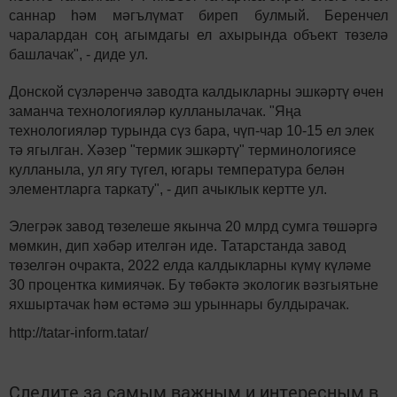
саннар һәм мәгълүмат биреп булмый. Беренчел
чаралардан соң агымдагы ел ахырында объект төзелә
башлачак", - диде ул.
Донской сүзләренчә заводта калдыкларны эшкәртү өчен
заманча технологияләр кулланылачак. "Яңа
технологияләр турында сүз бара, чүп-чар 10-15 ел элек
тә ягылган. Хәзер "термик эшкәртү" терминологиясе
кулланыла, ул ягу түгел, югары температура белән
элементларга таркату", - дип ачыклык кертте ул.
Элегрәк завод төзелеше якынча 20 млрд сумга төшәргә
мөмкин, дип хәбәр ителгән иде. Татарстанда завод
төзелгән очракта, 2022 елда калдыкларны күмү күләме
30 процентка кимиячәк. Бу төбәктә экологик вәзгыятьне
яхшыртачак һәм өстәмә эш урыннары булдырачак.
http://tatar-inform.tatar/
Следите за самым важным и интересным в