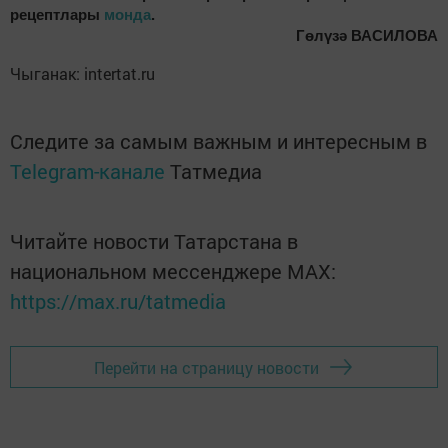
рецептлары
монда
.
Гөлүзә ВАСИЛОВА
Чыганак: intertat.ru
Следите за самым важным и интересным в
Telegram-канале
Татмедиа
Читайте новости Татарстана в
национальном мессенджере MАХ:
https://max.ru/tatmedia
Перейти на страницу новости