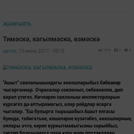
ҖӘМГЫЯТЬ
Тимәскә, кагылмаска, өзмәскә
автор,
10 июнь 2017 - 09:16
1075
0
0
"Ашыт" сакланышындагы аккошларыбыз бәбкәләр
чыгарганнар. Очрасалар сокланып, сөбханалла, дип
карап үтегез. Кичләрен сакланыш инспекторларын
күрсәгез дә аптырамагыз, алар рейдлар ясарга
чыгалар. "Еш булырга тырышабыз Ашыт елгасы
буенда, табигатьне, кешеләрне күзәтәбез, аккошларның
оялары эчтә, кереп куркытмавыгыз­ны сорыйбыз,
тәртип бозучыларга чара күрү өчен протоколлар