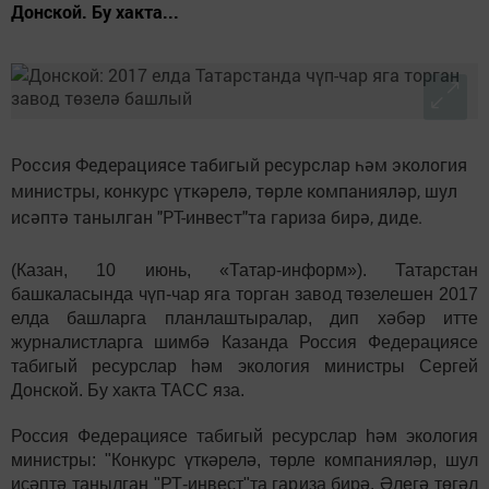
Донской. Бу хакта...
Россия Федерациясе табигый ресурслар һәм экология
министры, конкурс үткәрелә, төрле компанияләр, шул
исәптә танылган "РТ-инвест"та гариза бирә, диде.
(Казан, 10 июнь, «Татар-информ»). Татарстан
башкаласында чүп-чар яга торган завод төзелешен 2017
елда башларга планлаштыралар, дип хәбәр итте
журналистларга шимбә Казанда Россия Федерациясе
табигый ресурслар һәм экология министры Сергей
Донской. Бу хакта ТАСС яза.
Россия Федерациясе табигый ресурслар һәм экология
министры: "Конкурс үткәрелә, төрле компанияләр, шул
исәптә танылган "РТ-инвест"та гариза бирә. Әлегә төгәл