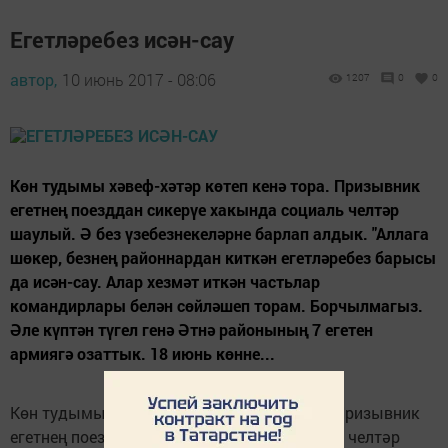
Егетләребез исән-сау
автор,
10 июнь 2017 - 08:06
1207
0
0
Көн тудымы хәвеф-хәтәр көтеп кенә тора. Призыв­ник
егетнең поезддан сикерүе хакында социаль челтәр
шаулый. Ә без үзебезнекеләрне барлап алдык. "Аллага
шөкер, безнең районнардан киткән егетләребез барысы
да исән-сау. Алар хезмәт иткән частьлар
командирлары белән сөйләшеп торам. Борчылмагыз.
Әле күптән түгел генә Әтнә районының 7 егетен
армиягә озаттык. 18 июнь көнне...
Көн тудымы хәвеф-хәтәр көтеп кенә тора. Призыв­ник
егетнең поезддан сикерүе хакында социаль челтәр