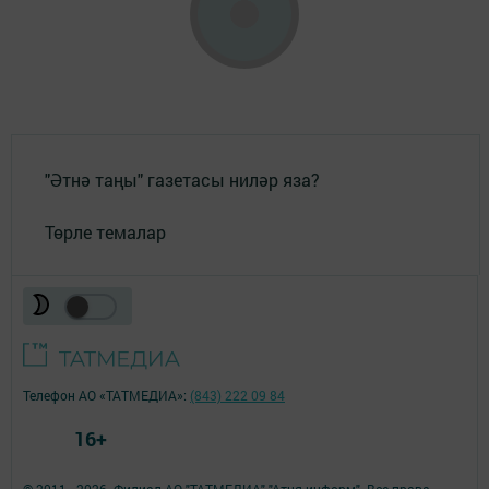
"Әтнә таңы" газетасы ниләр яза?
Төрле темалар
Телефон АО «ТАТМЕДИА»:
(843) 222 09 84
16+