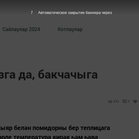
6
Автоматическое закрытие баннера через
Сайлаулар 2024
Котлаулар
га да, бакчачыга
854
0
кыяр белән помидорны бер теплицага
өрле температура ки­рәк һәм һава