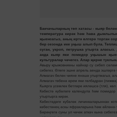
Бакчачыларның төп хатасы - кыяр белән
температура ки­рәк һәм һава дымлылыг
җыенсагыз, аның иртә өлгерә торган с
бер сезонда ике уңыш алып була. Тепли
суган, укроп, петрушка утырта аласыз
анда кыяр яки помидор уңышын җыеп
культуралар чәчегез. Алар җирне туклык
Авыру крыжовникны ­кайнар су сибеп сәламә
сибегез. Әлеге эшне апрель аенда эшләргә 
Алмагач белән чияне янәшә утыртмагыз, ал
Алмагач төбенә әрем яки гөлбадран (пижма)
Кыярга үсемлек бетләре ия­ләшсә (тля), көл
Кәбестә күбәләге календула һәм помидор
утыртыр­га кирәк.
Кәбестәдәге күбәләк личинкаларыннан ко
кәбестәнең аскы яфракларына һәм әйләнә-т
Бәрәңгегә суны ул чәчәк аткач кына сибеге