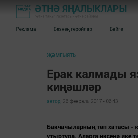
ӘТНӘ ЯҢАЛЫКЛАРЫ
"Әтнә таңы" газетасы - Әтнә районы
Реклама
Безнең геройлар
Бәйге
ҖӘМГЫЯТЬ
Ерак калмады яз
киңәшләр
автор,
26 февраль 2017 - 06:43
Бакчачыларның төп хатасы - 
утыртуда. Аларга иксенә ике т