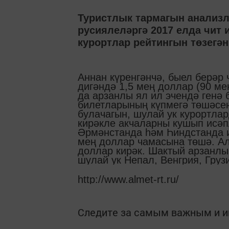
Туристлык тармагын анализл
русиялеләргә 2017 елда чит
курортлар рейтингын төзегән
Аннан күренгәнчә, быел берәр 
дигәндә 1,5 мең доллар (90 ме
да арзанлы ял ил эчендә генә 
билетларының күпмегә төшәсен
булачагын, шулай ук курортлар
кирәкле акчаларны кушып исәп
Әрмәнстанда һәм Һиндстанда ик
мең доллар чамасына төшә. Ал
доллар кирәк. Шактый арзанлы
шулай ук Непал, Венгрия, Груз
http://www.almet-rt.ru/
Следите за самым важным и 