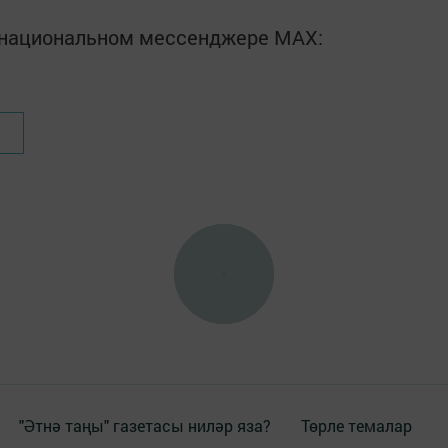
в национальном мессенджере MАХ:
"Әтнә таңы" газетасы ниләр яза?
Төрле темалар