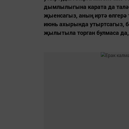
дымлылыгына карата да таләп
җыенсагыз, аның иртә өлгерә 
июнь ахырында утыртсагыз, бе
җылытыла торган булмаса да, 