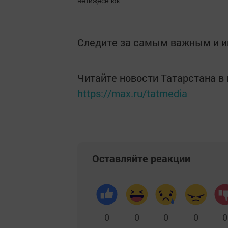
нәтиҗәсе юк.
Следите за самым важным и 
Читайте новости Татарстана 
https://max.ru/tatmedia
Оставляйте реакции
0
0
0
0
0