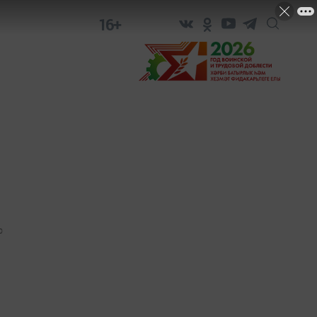
16+
0