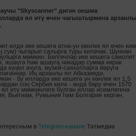
аучы "Skyscanner" дигән оешма
 илләрдә ял итү өчен чагыштырмача арзанл
.
чит илдә ике кешегә атна-ун көнлек ял өчен ким
ң сум) чыгарып салырга туры киләчәк. Шуннан
булырга мөмкин. Белгечләр ике кешегә самолет
, яшәүгә һәм ашауга никадәр сумма кирәк
да күңел ачуга, музей-сәяхәтләргә йөрүгә
ләгәннәр. Иң арзанлы ял Абхазиядә,
ән - бу илләрдә ике кешегә ун көнлек ял 1,5
ардан соң Сербия килә - анда бару өчен 1570
 ял итү мөмкинлеге булган илләр исемлегенә
ия, Вьетнам, Румыния һәм Болгария кергән.
интересным в
Telegram-канале
Татмедиа