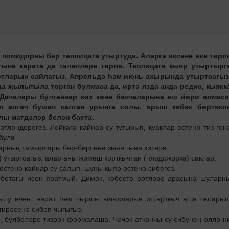
 помидорны бер теплицага утыртуда. Аларга иксенә ике төрл
ына карата да таләпләре төрле. Теплицага кыяр утыртырг
ортларын сайлагыз. Апрельдә һәм июнь ахырында утыртсагыз
ца җылытыла торган булмаса да, иртә язда анда редис, кыякк
. Дачалары булганнар көз көне бакчаларына еш йөри алмаса
 алгач бушап калган урынга солы, арыш кебек бөртекл
лы матдәләр белән баета.
тләндерегез. Лейкага кайнар су тутырып, куаклар өстенә тиз ген
була.
арның тамырлары бер-берсенә зыян гына китерә.
 утыртсагыз, алар аны җимеш корткычтан (плодожорка) саклар.
 өстенә кайнар су салып, шуны кыяр өстенә сибегез.
 ботагы исен яратмый. Димәк, кәбестә рәтләре арасына шуларн
тылу өчен, нарат һәм чыршы ылысларын иттарткыч аша чыгарып
ирәсенә сибеп чыгыгыз.
з, бүлбеләре тизрәк формалаша. Чәчәк ат­канчы су сибүнең әллә н