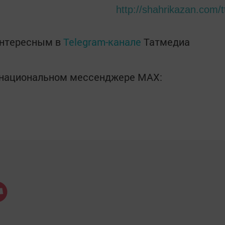
http://shahrikazan.com/t
интересным в
Telegram-канале
Татмедиа
в национальном мессенджере MАХ: