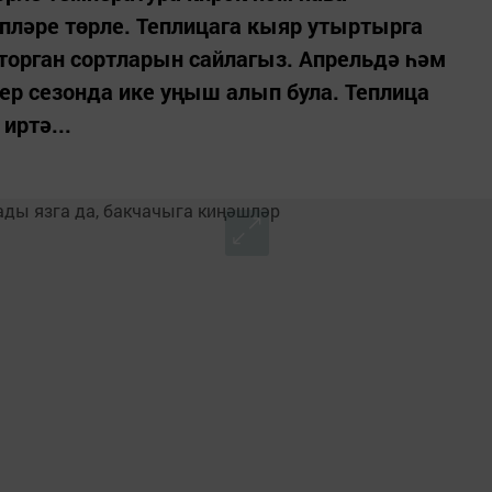
ләре төрле. Теплицага кыяр утыртырга
торган сортларын сайлагыз. Апрельдә һәм
р сезонда ике уңыш алып була. Теплица
иртә...