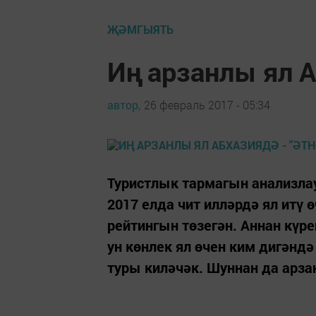
ҖӘМГЫЯТЬ
Иң арзанлы ял А
автор,
26 февраль 2017 - 05:34
Туристлык тармагын анализлау
2017 елда чит илләрдә ял итү
рейтингын төзегән. Аннан күре
ун көнлек ял өчен ким дигәндә
туры киләчәк. Шуннан да арзан