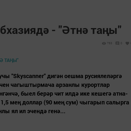
бхазиядә - "Әтнә таңы"
763
0
чы "Skyscanner" дигән оешма русиялеләргә
 өчен чагыштырмача арзанлы курортлар
нгәнчә, быел берәр чит илдә ике кешегә атна-
 1,5 мең доллар (90 мең сум) чыгарып салырга
лы ял ил эчендә генә...