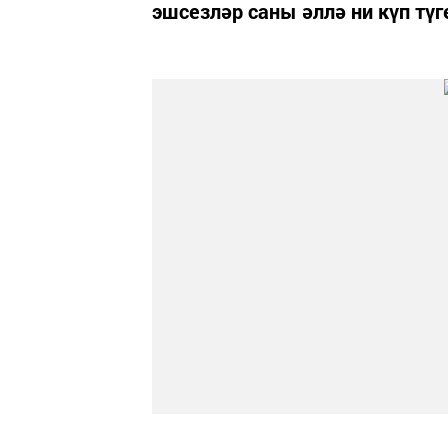
эшсезләр саны әллә ни күп түг