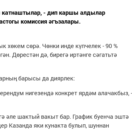
әп катнаштылар, - дип каршы алдылар
астогы комиссия әгъзалары.
ык хөкем сөрә. Чөнки инде күпчелек - 90 %
ән. Дөрестән дә, бирегә иртәнге сәгатьтә
арның барысы да диярлек:
еферендум нигезендә конкрет ярдәм алачакбыз, 
ә әле шактый вакыт бар. График буенча эштә
дер Казанда яки кунакта булып, шуннан