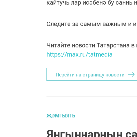
кайтучылар исәбенә бу санны
Следите за самым важным и 
Читайте новости Татарстана 
https://max.ru/tatmedia
Перейти на страницу новости
ҖӘМГЫЯТЬ
Янгыннарның сә