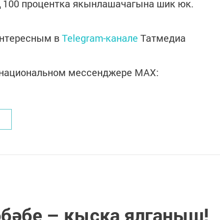
ң 100 процентка якынлашачагына шик юк.
интересным в
Telegram-канале
Татмедиа
в национальном мессенджере MАХ:
бәбе – кыска ялганыш!