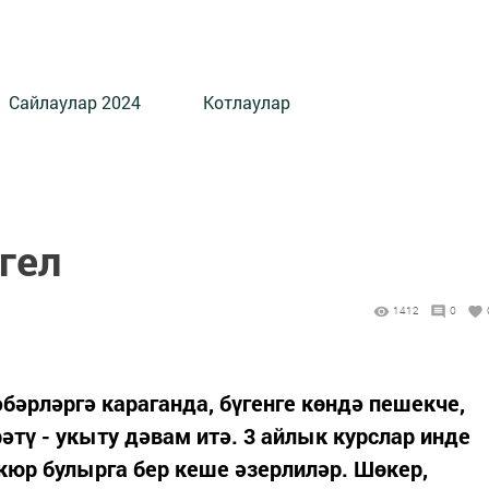
Сайлаулар 2024
Котлаулар
гел
1412
0
бәрләргә караганда, бүгенге көндә пешекче,
әтү - укыту дәвам итә. 3 айлык курслар инде
кюр булырга бер кеше әзерлиләр. Шөкер,