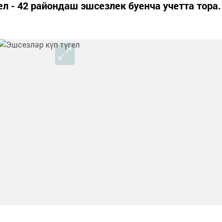
ел - 42 райондаш эшсезлек буенча учетта тора.