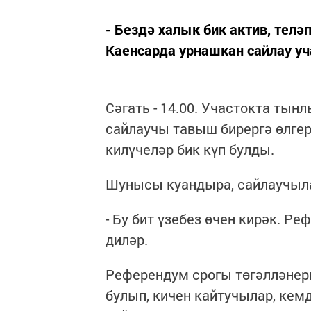
- Бездә халык бик актив, тел
Каенсарда урнашкан сайлау уч
Сәгать - 14.00. Участокта тынл
сайлаучы тавыш бирергә өлгерг
килүчеләр бик күп булды.
Шунысы куандыра, сайлаучыл
- Бу бит үзебез өчен кирәк. Р
диләр.
Референдум срогы төгәлләнерг
булып, кичен кайтучылар, кем