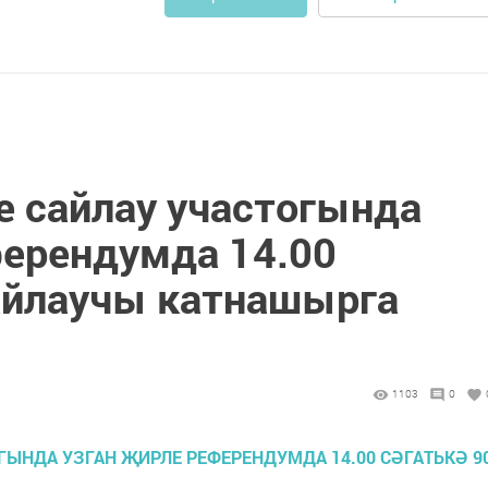
е сайлау участогында
ферендумда 14.00
сайлаучы катнашырга
1103
0