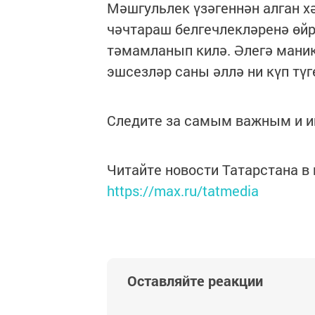
Мәшгульлек үзәгеннән алган хә
чәчтараш белгечлекләренә өйрә
тәмамланып килә. Әлегә маник
эшсезләр саны әллә ни күп түг
Следите за самым важным и 
Читайте новости Татарстана 
https://max.ru/tatmedia
Оставляйте реакции