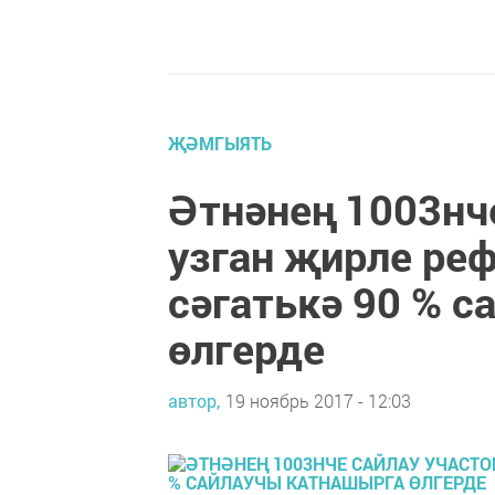
ҖӘМГЫЯТЬ
Әтнәнең 1003нч
узган җирле ре
сәгатькә 90 % 
өлгерде
автор,
19 ноябрь 2017 - 12:03