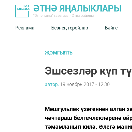
ӘТНӘ ЯҢАЛЫКЛАРЫ
"Әтнә таңы" газетасы - Әтнә районы
Реклама
Безнең геройлар
Бәйге
ҖӘМГЫЯТЬ
Эшсезләр күп тү
автор,
19 ноябрь 2017 - 12:30
Мәшгульлек үзәгеннән алган хә
чәчтараш белгечлекләренә өйр
тәмамланып килә. Әлегә мани