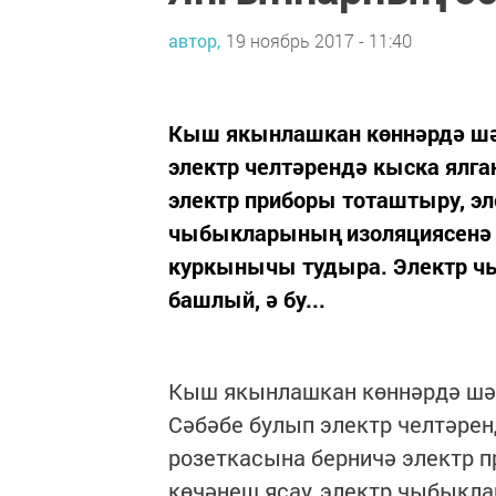
автор,
19 ноябрь 2017 - 11:40
Кыш якынлашкан көннәрдә шә
электр челтәрендә кыска ялга
электр приборы тоташтыру, эл
чыбыкларының изоляциясенә з
куркынычы тудыра. Электр чы
башлый, ә бу...
Кыш якынлашкан көннәрдә шә
Сәбәбе булып электр челтәрен
розеткасына берничә электр п
көчәнеш ясау, электр чыбыкла