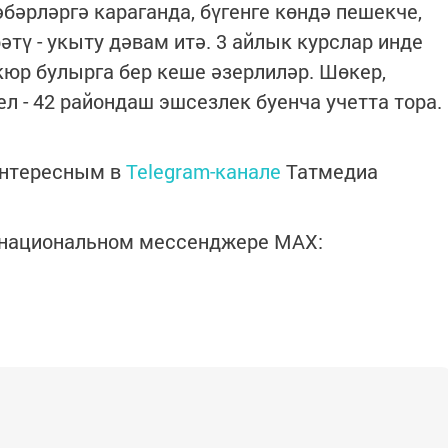
бәрләргә караганда, бүгенге көндә пешекче,
тү - укыту дәвам итә. 3 айлык курслар инде
юр булырга бер кеше әзерлиләр. Шөкер,
ел - 42 райондаш эшсезлек буенча учетта тора.
интересным в
Telegram-канале
Татмедиа
в национальном мессенджере MАХ: