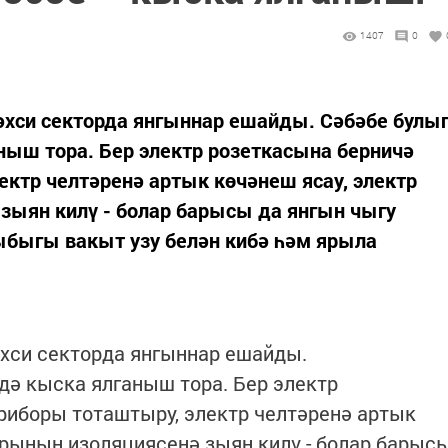
1407
0
хси секторда янгыннар ешайды. Сәбәбе булы
ныш тора. Бер электр розеткасына берничә
ектр челтәренә артык көчәнеш ясау, электр
ыян килү - болар барысы да янгын чыгу
быгы вакыт узу белән кибә һәм ярыла
хси секторда янгыннар ешайды.
дә кыска ялганыш тора. Бер электр
риборы тоташтыру, электр челтәренә артык
рының изоляциясенә зыян килү - болар барыс