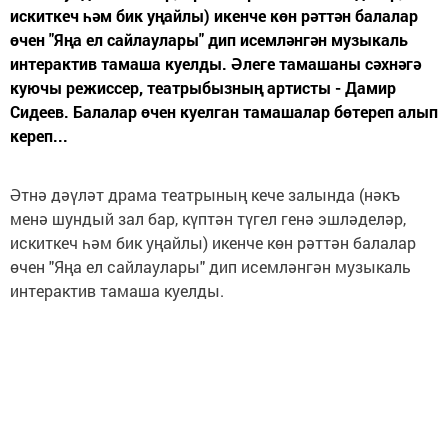
искиткеч һәм бик уңайлы) икенче көн рәттән балалар
өчен "Яңа ел сайлаулары" дип исемләнгән музыкаль
интерактив тамаша куелды. Әлеге тамашаны сәхнәгә
куючы режиссер, театрыбызның артисты - Дамир
Сидеев. Балалар өчен куелган тамашалар бөтереп алып
кереп...
Әтнә дәүләт драма театрының кече залында (нәкъ
менә шундый зал бар, күптән түгел генә эшләделәр,
искиткеч һәм бик уңайлы) икенче көн рәттән балалар
өчен "Яңа ел сайлаулары" дип исемләнгән музыкаль
интерактив тамаша куелды.