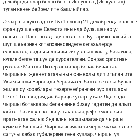
декабрьдә алар белән бергә Иисусның (Иешуаның)
туган көнен бәйрәм итә башлыйлар.
Ә чыршы кую гадәте 1571 елның 21 декабрендә хәзерге
француз шәһәре Селеста янында була, шәһәр ул
вакытта Шлеттштадт дип аталган. Бу тарихи вакыйга
шул шәһәрнең китапханәсендәге кәгазьләрдә
сакланган, анда чыршыны кисү, алып кайту, бизәүнең
күпме бәягә төшүе дә күрсәтелгән. Соңрак христиан
рухание Мартин Лютер алмалар белән бизәлгән
чыршыны җәннәт агачының символы дип игълан итә.
Укымышлы Европада берничә ел балта остасы булып
эшләп су кораблары төзергә өйрәнгән рус патшасы
Петр 1 Голландиядән бәрәңге утырту һәм Яңа елда
чыршы ботаклары белән өйне бизәү гадәтен дә алып
кайта. Ләкин ул патша үлгәч аның реформаларын
яратмаган халык Яңа елны каршылаганда чыршы
куймый башлый. Чыршы агачын хәмерле эчемлекләр
сатучы кабак түбәләренә генә куялар, чыршы ул