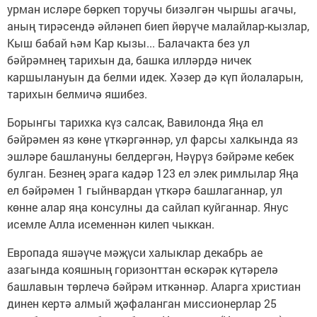
урман исләре бөркеп торучы бизәлгән чыршы агачы,
аның тирәсендә әйләнеп биеп йөрүче малайлар-кызлар,
Кыш бабай һәм Кар кызы... Балачакта без ул
бәйрәмнең тарихын да, башка илләрдә ничек
каршылануын да белми идек. Хәзер дә күп йолаларын,
тарихын белмичә яшибез.
Борынгы тарихка күз салсак, Вавилонда Яңа ел
бәйрәмен яз көне үткәргәннәр, ул фарсы халкында яз
эшләре башлануны белдергән, Нәүрүз бәйрәме кебек
булган. Безнең эрага кадәр 123 ел элек римлылар Яңа
ел бәйрәмен 1 гыйнвардан үткәрә башлаганнар, ул
көнне алар яңа консулны да сайлап куйганнар. Янус
исемле Алла исеменнән килеп чыккан.
Европада яшәүче мәҗүси халыклар декабрь ае
азагында кояшның горизонттан өскәрәк күтәрелә
башлавын төрлечә бәйрәм иткәннәр. Аларга христиан
динен кертә алмый җәфаланган миссионерлар 25