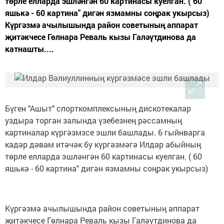
төрле елларда эшләнгән 60 картинасы куелган. ( 60
яшькә - 60 картина" дигән язмамны соңрак укырсыз)
Күргәзмә ачылышында район советының аппарат
җитәкчесе Гөлнара Реваль кызы Галәүтдинова да
катнашты....
Бүген "Ашыт" спорткомплексының дискотекалар
уздыра торган залында үзебезнең рәссамның
картиналар күргәзмзсе эшли башлады. 6 гыйнварга
кадәр дәвам итәчәк бу күргәзмәгә Илдар абыйның
төрле елларда эшләнгән 60 картинасы куелган. ( 60
яшькә - 60 картина" дигән язмамны соңрак укырсыз)
Күргәзмә ачылышында район советының аппарат
җитәкчесе Гөлнара Реваль кызы Галәүтдинова да