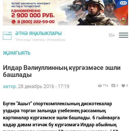
ӘТНӘ ЯҢАЛЫКЛАРЫ
16+
"Әтнә таңы" газетасы - Әтнә районы
ҖӘМГЫЯТЬ
Илдар Вәлиуллинның күргәзмәсе эшли
башлады
автор,
28 декабрь 2016 - 17:19
774
0
0
Бүген "Ашыт" спорткомплексының дискотекалар
уздыра торган залында үзебезнең рәссамның
картиналар күргәзмзсе эшли башлады. 6 гыйнварга
кадәр дәвам итәчәк бу күргәзмәгә Илдар абыйның