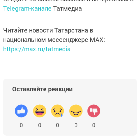
Telegram-канале
Татмедиа
Читайте новости Татарстана в
национальном мессенджере MАХ:
https://max.ru/tatmedia
Оставляйте реакции
0
0
0
0
0