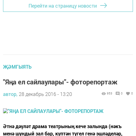
Перейти на страницу новости
ҖӘМГЫЯТЬ
"Яңа ел сайлаулары"- фоторепортаж
автор,
28 декабрь 2016 - 13:20
953
0
0
Әтнә дәүләт драма театрының кече залында (нәкъ
менә шундый зал бар, күптән түгел генә эшләделәр,