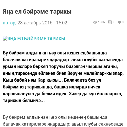
Яңа ел бәйрәме тарихы
автор,
28 декабрь 2016 - 15:02
1035
0
0
Бу бәйрәм алдыннан һәр олы кешенең башында
балачак хатирәләре яңарадыр: авыл клубы сәхнәсендә
урман исләре бөркеп торучы бизәлгән чыршы агачы,
аның тирәсендә әйләнеп биеп йөрүче малайлар-кызлар,
Кыш бабай һәм Кар кызы... Балачакта без ул
бәйрәмнең тарихын да, башка илләрдә ничек
каршылануын да белми идек. Хәзер дә күп йолаларын,
тарихын белмичә...
Бу бәйрәм алдыннан һәр олы кешенең башында
балачак хатирәләре яңарадыр: авыл клубы сәхнәсендә