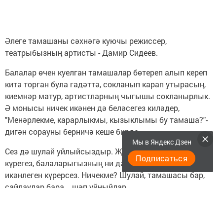
Әлеге тамашаны сәхнәгә куючы режиссер,
театрыбызның артисты - Дамир Сидеев.
Балалар өчен куелган тамашалар бөтереп алып кереп
китә торган була гадәттә, сокланып карап утырасың,
киемнәр матур, артистларның чыгышы сокланырлык.
Ә монысы ничек икәнен дә беләсегез киләдер,
"Менәрлекме, карарлыкмы, кызыклымы бу тамаша?"-
дигән сорауны берничә кеше бирде.
Мы в Яндекс Дзен
Сез дә шулай уйлыйсыздыр. Җавап бирәм: "Бара
Подписаться
күрегез, балаларыгызның ни дәрәҗәдә актив, сәләтле
икәнлеген күрерсез. Ничекме? Шулай, тамашасы бар,
сайлаулар бара... шәп уйныйлар.