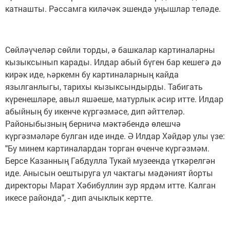
катнашты. Рәссамга киләчәк эшендә уңышлар теләде.
Сөйләүчеләр сөйли торды, ә башкалар картиналарны
кызыксынып карады. Илдар абый бүген бар кешегә дә
кирәк иде, һәркемн бу картиналарның кайда
язылганлыгы, тарихы кызыксындырды. Табигать
күренешләре, авыл яшәеше, матурлык әсир итте. Илдар
абыйның бу икенче күргәзмәсе, дип әйттеләр.
Районыбызның берничә мәктәбендә өлешчә
күргәзмәләре булган иде инде. Ә Илдар Хәйдәр улы үзе:
"Бу минем картиналардан торган өченче күргәзмәм.
Берсе Казанның Габдулла Тукай музеенда үткәрелгән
иде. Анысын оештыруга ул чактагы мәдәният йорты
директоры Марат Хәбибуллин зур ярдәм итте. Калган
икесе районда", - дип ачыклык кертте.