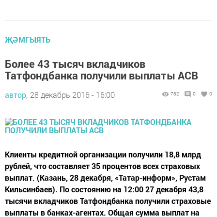
ҖӘМГЫЯТЬ
Более 43 тысяч вкладчиков
Татфондбанка получили выплаты АСВ
автор,
28 декабрь 2016 - 16:00
782
0
0
Клиенты кредитной организации получили 18,8 млрд
рублей, что составляет 35 процентов всех страховых
выплат. (Казань, 28 декабря, «Татар-информ», Рустам
Кильсинбаев). По состоянию на 12:00 27 декабря 43,8
тысячи вкладчиков Татфондбанка получили страховые
выплаты в банках-агентах. Общая сумма выплат на