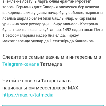
эчемлекне яратучыларга юлны ерактан күрсәтеп
торган. Германиядәге Бавария өлкәсенең бер кечкенә
шәһәрендә алма уңышы начар булу сәбәпле, чыршыны
ясалма шарлар белән бизи башлыйлар. Ә Кар кызы
урынына элек руслар уңыш бирү алиһәсе - Кострома
булып киенгән кызны куйганнар. 1492 елдан алып Петр
1 реформаларына кадәр Яңа ел да, чиркәү
мәктәпләрендә укулар да 1 сентябрьдә башланган.
Следите за самым важным и интересным в
Telegram-канале
Татмедиа
Читайте новости Татарстана в
национальном мессенджере MАХ:
https://max.ru/tatmedia