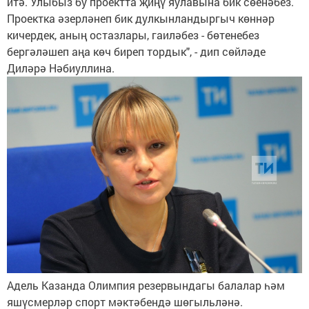
итә. Улыбыз бу проектта җиңү яулавына бик сөенәбез.
Проектка әзерләнеп бик дулкынландыргыч көннәр
кичердек, аның остазлары, гаиләбез - бөтенебез
бергәләшеп аңа көч биреп тордык", - дип сөйләде
Диләрә Нәбиуллина.
Адель Казанда Олимпия резервындагы балалар һәм
яшүсмерләр спорт мәктәбендә шөгыльләнә.