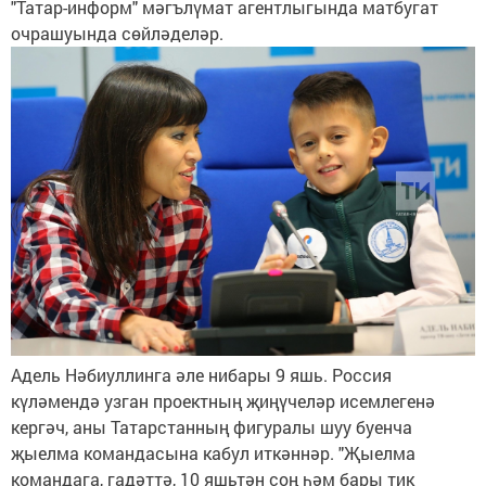
"Татар-информ" мәгълүмат агентлыгында матбугат
очрашуында сөйләделәр.
Адель Нәбиуллинга әле нибары 9 яшь. Россия
күләмендә узган проектның җиңүчеләр исемлегенә
кергәч, аны Татарстанның фигуралы шуу буенча
җыелма командасына кабул иткәннәр. "Җыелма
командага, гадәттә, 10 яшьтән соң һәм бары тик