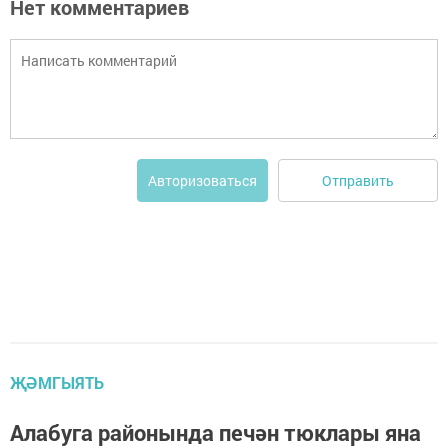
Нет комментариев
Отправить
Авторизоваться
ҖӘМГЫЯТЬ
Алабуга районында печән тюклары яна