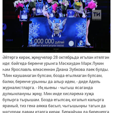
Әйтергә кирәк, җиңүчеләр 28 октябрьдә игълан ителгән
иде: бәйгедә беренче урынга Мәскәүдән Марк Лукин
һәм Ярославль өлкәсеннән Диана Зубкова лаек булды.
"Мин каушамаган булсам, бозда егылмаган булсам,
бәлки, беренче урынны да алыр идем, - диде Адель
журналистларга. - Иң кыены - чыгыш ясаганда
дулкынлануны җиңү. Мин инде хисләремә хуҗа
булырга тырышам. Бозда егылсаң, югалып калырга
ярамый, тиз генә аякка басып, чыгышыңны тагын да
матуррак дәвам итәргә кирәк. Беркайчан да бирешергә