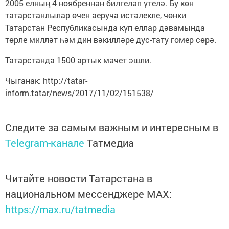
2005 елның 4 ноябреннән билгеләп үтелә. Бу көн
татарстанлылар өчен аеруча истәлекле, чөнки
Татарстан Республикасында күп еллар дәвамында
төрле милләт һәм дин вәкилләре дус-тату гомер сөрә.
Татарстанда 1500 артык мәчет эшли.
Чыганак: http://tatar-
inform.tatar/news/2017/11/02/151538/
Следите за самым важным и интересным в
Telegram-канале
Татмедиа
Читайте новости Татарстана в
национальном мессенджере MАХ:
https://max.ru/tatmedia