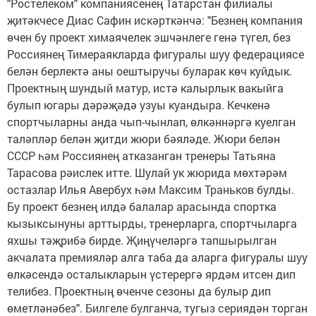
"Ростелеком" компаниясенең Татарстан филиалы
җитәкчесе Диас Сафин искәрткәнчә: "Безнең компания
өчен бу проект химаячелек эшчәнлеге генә түгел, без
Россиянең Тимераякларда фигуралы шуу федерациясе
белән берлектә аны оештыручы буларак көч куйдык.
Проектның шундый матур, истә калырлык вакыйга
булып югары дәрәҗәдә узуы куандыра. Кечкенә
спортчыларны анда чып-чынлап, өлкәннәргә куелган
таләпләр белән җитди жюри бәяләде. Жюри белән
СССР һәм Россиянең атказанган тренеры Татьяна
Тарасова рәислек итте. Шулай ук жюрида мөхтәрәм
остазлар Илья Авербух һәм Максим Траньков булды.
Бу проект безнең илдә балалар арасында спортка
кызыксынуны арттырды, тренерларга, спортчыларга
яхшы тәҗрибә бирде. Җиңүчеләргә тапшырылган
акчалата премияләр алга таба да аларга фигуралы шуу
өлкәсендә осталыкларын үстерергә ярдәм итсен дип
телибез. Проектның өченче сезоны да булыр дип
өметләнәбез". Билгеле булганча, тугыз сериядән торган