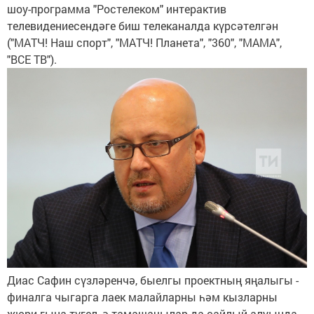
шоу-программа "Ростелеком" интерактив
телевидениесендәге биш телеканалда күрсәтелгән
("МАТЧ! Наш спорт", "МАТЧ! Планета", "360", "МАМА",
"ВСЕ ТВ").
Диас Сафин сүзләренчә, быелгы проектның яңалыгы -
финалга чыгарга лаек малайларны һәм кызларны
жюри гына түгел, ә тамашачылар да сайлый алуында