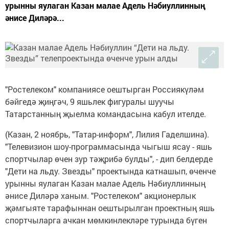
урынны яулаган Казан малае Адель Нәбиуллинның
әнисе Диләрә...
"Ростелеком" компаниясе оештырган Россиякүләм
бәйгедә җиңгәч, 9 яшьлек фигуралы шуучы
Татарстанның җыелма командасына кабул ителде.
(Казан, 2 ноябрь, "Татар-информ", Лилия Гаделшина).
"Телевизион шоу-программасында чыгыш ясау - яшь
спортчылар өчен зур тәҗрибә булды", - дип белдерде
"Дети на льду. Звезды" проектында катнашып, өченче
урынны яулаган Казан малае Адель Нәбиуллинның
әнисе Диләрә ханым. "Ростелеком" акционерлык
җәмгыяте тарафыннан оештырылган проектның яшь
спортчыларга ачкан мөмкинлекләре турында бүген