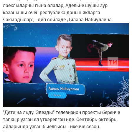
лаеклыларны гына алалар, Адельне шушы зур
казанышы өчен республика данын якларга
чакырдылар", - дип сөйләде Диләрә Нәбиуллина.
"Дети на льду. Звезды" телевизион проекты беренче
тапкыр узган ел үткәрелгән иде. Сентябрь-октябрь
айларында узган быелгысы - икенче сезон.