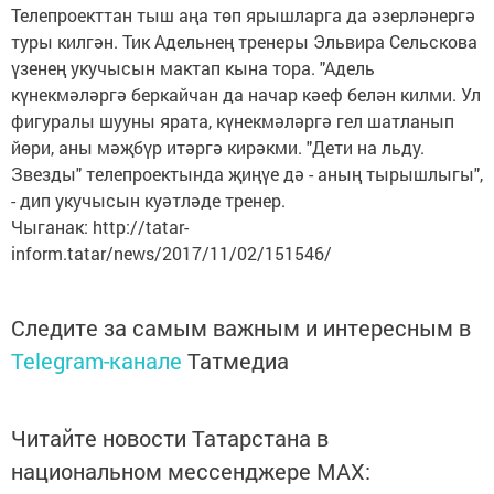
Телепроекттан тыш аңа төп ярышларга да әзерләнергә
туры килгән. Тик Адельнең тренеры Эльвира Сельскова
үзенең укучысын мактап кына тора. "Адель
күнекмәләргә беркайчан да начар кәеф белән килми. Ул
фигуралы шууны ярата, күнекмәләргә гел шатланып
йөри, аны мәҗбүр итәргә кирәкми. "Дети на льду.
Звезды" телепроектында җиңүе дә - аның тырышлыгы",
- дип укучысын куәтләде тренер.
Чыганак: http://tatar-
inform.tatar/news/2017/11/02/151546/
Следите за самым важным и интересным в
Telegram-канале
Татмедиа
Читайте новости Татарстана в
национальном мессенджере MАХ: