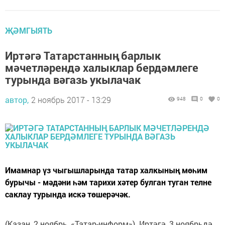
ҖӘМГЫЯТЬ
Иртәгә Татарстанның барлык
мәчетләрендә халыклар бердәмлеге
турында вәгазь укылачак
автор,
2 ноябрь 2017 - 13:29
948
0
0
Имамнар үз чыгышларында татар халкының мөһим
бурычы - мәдәни һәм тарихи хәтер булган туган телне
саклау турында искә төшерәчәк.
(Казан, 2 ноябрь, «Татар-информ»). Иртәгә, 3 ноябрьдә,