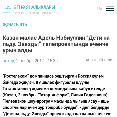
ӘТНӘ ЯҢАЛЫКЛАРЫ
16+
"Әтнә таңы" газетасы - Әтнә районы
ҖӘМГЫЯТЬ
Казан малае Адель Нәбиуллин “Дети на
льду. Звезды” телепроектында өченче
урын алды
автор,
2 ноябрь 2017 - 15:35
1059
0
0
"Ростелеком" компаниясе оештырган Россиякүләм
бәйгедә җиңгәч, 9 яшьлек фигуралы шуучы
Татарстанның җыелма командасына кабул ителде.
(Казан, 2 ноябрь, "Татар-информ", Лилия Гаделшина).
"Телевизион шоу-программасында чыгыш ясау - яшь
спортчылар өчен зур тәҗрибә булды", - дип белдерде
"Дети на льду. Звезды" проектында катнашып, өченче