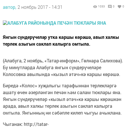
автор,
2 ноябрь 2017 - 14:31
1033
0
0
Янгын сүндерүчеләр утка каршы көрәшә, авыл халкы
терлек азыгын саклап калырга омтыла.
(Алабуга, 2 ноябрь, «Татар-информ», Гөлнара Салихова).
Бу минутларда Алабуга янгын сүндерүчеләре
Колосовка авылында «кызыл әтәч»кә каршы көрәшә.
Биредә «Колос» хуҗалыгы тарафыннан терлекләргә
ашату өчен әзерләнгән печән һәм салам тюклары яна.
Янгын сүндерүчеләр «кызыл әтәч»кә каршы көрәшкән
арада, авыл халкы терлек азыгын саклап калырга
омтыла. Янгынның ни сәбәпле килеп чыгуы ачыклана.
Чыганак: http://tatar-