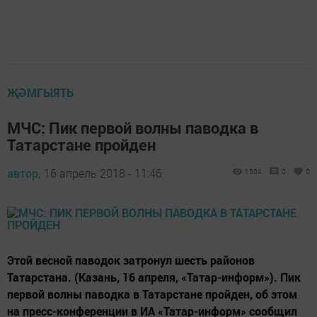
ҖӘМГЫЯТЬ
МЧС: Пик первой волны паводка в
Татарстане пройден
автор,
16 апрель 2018 - 11:46
1504
0
0
Этой весной паводок затронул шесть районов
Татарстана. (Казань, 16 апреля, «Татар-информ»). Пик
первой волны паводка в Татарстане пройден, об этом
на пресс-конференции в ИА «Татар-информ» сообщил