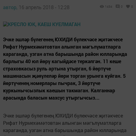
автор,
16 апрель 2018 - 12:28
1434
0
0
Эчке эшләр бүлегенең ЮХИДИ бүлекчәсе җитәкчесе
Рифат Нурмехәмәтовтан алынган мәгълүматларга
караганда, узган атна барышында район юлларында
барлыгы 40 юл йөрү кагыйдәсе теркәлгән. 11 кеше
страховкасыз руль артына утырган, 6 йөртүче
машинасын җәяүлеләр йөри торган урынга куйган. 5
йөртүченең номерлары пычрак, 3 йөртүче
куркынычсызлык каешын такмаган. Калганнар
арасында баласын махсус утыргычсыз...
Эчке эшләр бүлегенең ЮХИДИ бүлекчәсе җитәкчесе
Рифат Нурмехәмәтовтан алынган мәгълүматларга
караганда, узган атна барышында район юлларында