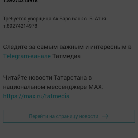
т.89274214978
Требуется уборщица Ак Барс банк с. Б. Атня
т.89274214978
Следите за самым важным и интересным в
Telegram-канале
Татмедиа
Читайте новости Татарстана в
национальном мессенджере MАХ:
https://max.ru/tatmedia
Перейти на страницу новости