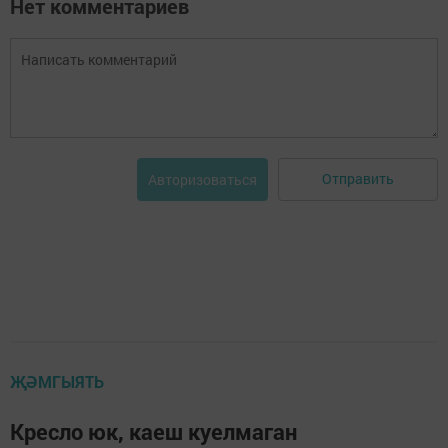
Нет комментариев
Отправить
Авторизоваться
ҖӘМГЫЯТЬ
Кресло юк, каеш куелмаган