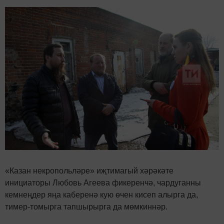
«Казан некропольләре» иҗтимагый хәрәкәте
инициаторы Любовь Агеева фикеренчә, чардуганны
кемнеңдер яңа каберенә кую өчен кисеп алырга да,
тимер-томырга тапшырырга да мөмкиннәр.