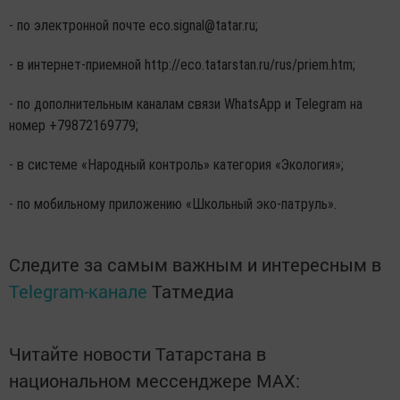
- по электронной почте eco.signal@tatar.ru;
- в интернет-приемной http://eco.tatarstan.ru/rus/priem.htm;
- по дополнительным каналам связи WhatsApp и Telegram на
номер +79872169779;
- в системе «Народный контроль» категория «Экология»;
- по мобильному приложению «Школьный эко-патруль».
Следите за самым важным и интересным в
Telegram-канале
Татмедиа
Читайте новости Татарстана в
национальном мессенджере MАХ: