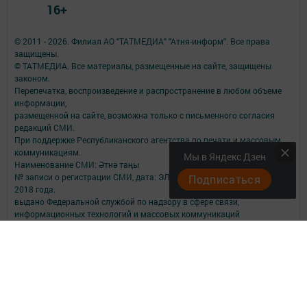
16+
© 2011 - 2026. Филиал АО "ТАТМЕДИА" "Атня-информ". Все права
защищены.
© ТАТМЕДИА. Все материалы, размещенные на сайте, защищены
законом.
Перепечатка, воспроизведение и распространение в любом объеме
информации,
размещенной на сайте, возможна только с письменного согласия
редакций СМИ.
При поддержке Республиканского агентства по печати и массовым
коммуникациям.
Мы в Яндекс Дзен
Наименование СМИ: Әтнә таңы
№ записи о регистрации СМИ, дата: ЭЛ № ФС 77-73818 от 12 октября
Подписаться
2018 года.
выдано Федеральной службой по надзору в сфере связи,
информационных технологий и массовых коммуникаций
ФИО главного редактора: Мухамедзянова Гульнар Равилевна
Адрес редакции: 422750, Российская Федерация, Республика
Татарстан, Атнинский район, с. Большая Атня, ул. Октябрьская, д.9.
помещение 4.
Адрес учредителя: 420066, Российская Федерация, Республика
Татарстан, Г.Казань, ул.Декабристов, д.2
Телефон редакции: 8 (84369) 2-11-33; 2-11-34; 2-11-32.