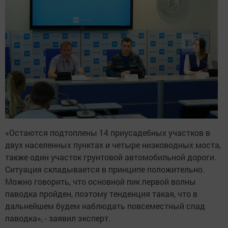
«Остаются подтоплены 14 приусадебных участков в
двух населенных пунктах и четыре низководных моста,
также один участок грунтовой автомобильной дороги.
Ситуация складывается в принципе положительно.
Можно говорить, что основной пик первой волны
паводка пройден, поэтому тенденция такая, что в
дальнейшем будем наблюдать повсеместный спад
паводка», - заявил эксперт.