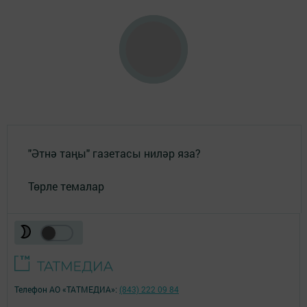
"Әтнә таңы" газетасы ниләр яза?
Төрле темалар
Телефон АО «ТАТМЕДИА»:
(843) 222 09 84