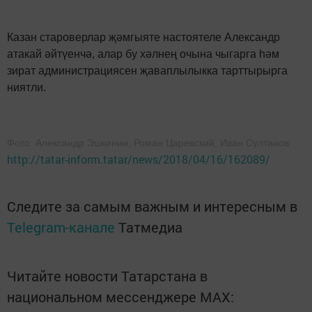
Казан староверлар җәмгыяте настоятеле Александр
атакай әйтүенчә, алар бу хәлнең очына чыгарга һәм
зират администрациясен җаваплылыкка тарттырырга
ниятли.
Фото: Александр Эшкинин, Роман Царевский, Иван Султанов
http://tatar-inform.tatar/news/2018/04/16/162089/
Следите за самым важным и интересным в
Telegram-канале
Татмедиа
Читайте новости Татарстана в
национальном мессенджере MАХ: