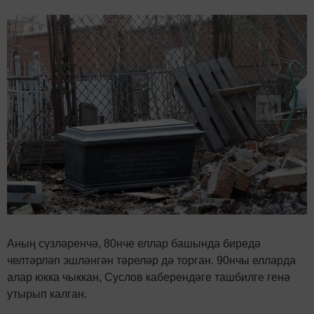
Аның сүзләренчә, 80нче еллар башында биредә
челтәрләп эшләнгән тәреләр дә торган. 90нчы елларда
алар юкка чыккан, Суслов каберендәге ташбилге генә
утырып калган.