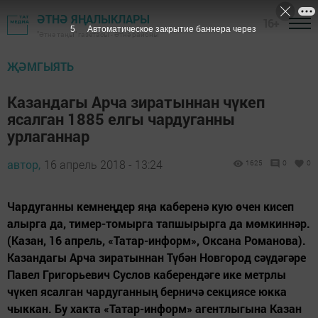
ӘТНӘ ЯҢАЛЫКЛАРЫ
16+
4
Автоматическое закрытие баннера через
"Әтнә таңы" газетасы - Әтнә районы
ҖӘМГЫЯТЬ
Казандагы Арча зиратыннан чүкеп
ясалган 1885 елгы чардуганны
урлаганнар
автор,
16 апрель 2018 - 13:24
1625
0
0
Чардуганны кемнеңдер яңа каберенә кую өчен кисеп
алырга да, тимер-томырга тапшырырга да мөмкиннәр.
(Казан, 16 апрель, «Татар-информ», Оксана Романова).
Казандагы Арча зиратыннан Түбән Новгород сәүдәгәре
Павел Григорьевич Суслов каберендәге ике метрлы
чүкеп ясалган чардуганның берничә секциясе юкка
чыккан. Бу хакта «Татар-информ» агентлыгына Казан