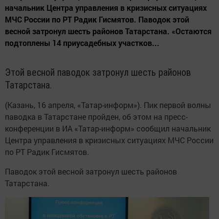
начальник Центра управления в кризисных ситуациях
МЧС России по РТ Радик Гисмятов. Паводок этой
весной затронул шесть районов Татарстана. «Остаются
подтоплены 14 приусадебных участков...
Этой весной паводок затронул шесть районов
Татарстана.
(Казань, 16 апреля, «Татар-информ»). Пик первой волны
паводка в Татарстане пройден, об этом на пресс-
конференции в ИА «Татар-информ» сообщил начальник
Центра управления в кризисных ситуациях МЧС России
по РТ Радик Гисмятов.
Паводок этой весной затронул шесть районов
Татарстана.