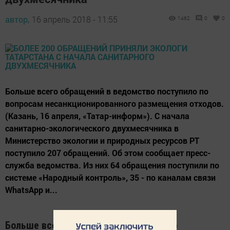
автор,
16 апрель 2018 - 11:55
1462
0
0
Больше всего обращений в ведомство поступило по
вопросам несанкционированного размещения отходов.
(Казань, 16 апреля, «Татар-информ»). С начала
санитарно-экологического двухмесячника в
Министерство экологии и природных ресурсов РТ
поступило 207 обращений. Об этом сообщает пресс-
служба ведомства. Из них 64 обращения поступили по
системе «Народный контроль», 35 - по каналам связи
WhatsApp и...
Больше всего обращений в ведомство