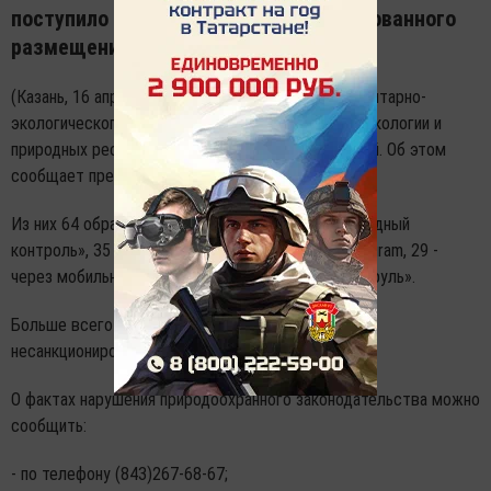
поступило по вопросам несанкционированного
размещения отходов.
(Казань, 16 апреля, «Татар-информ»). С начала санитарно-
экологического двухмесячника в Министерство экологии и
природных ресурсов РТ поступило 207 обращений. Об этом
сообщает пресс-служба ведомства.
Из них 64 обращения поступили по системе «Народный
контроль», 35 - по каналам связи WhatsApp и Telegram, 29 -
через мобильное приложение «Школьный эко-патруль».
Больше всего обращений поступило по вопросам
несанкционированного размещения отходов.
О фактах нарушения природоохранного законодательства можно
сообщить:
- по телефону (843)267-68-67;