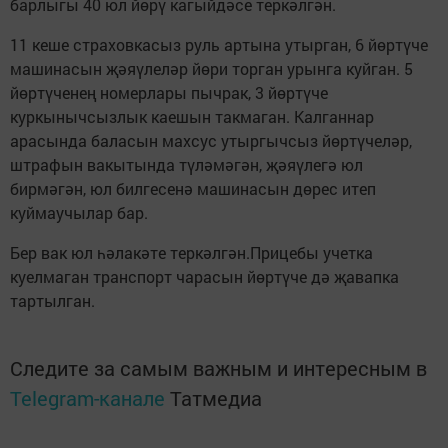
барлыгы 40 юл йөрү кагыйдәсе теркәлгән.
11 кеше страховкасыз руль артына утырган, 6 йөртүче
машинасын җәяүлеләр йөри торган урынга куйган. 5
йөртүченең номерлары пычрак, 3 йөртүче
куркынычсызлык каешын такмаган. Калганнар
арасында баласын махсус утыргычсыз йөртүчеләр,
штрафын вакытында түләмәгән, җәяүлегә юл
бирмәгән, юл билгесенә машинасын дөрес итеп
куймаучылар бар.
Бер вак юл һәлакәте теркәлгән.Прицебы учетка
куелмаган транспорт чарасын йөртүче дә җавапка
тартылган.
Следите за самым важным и интересным в
Telegram-канале
Татмедиа