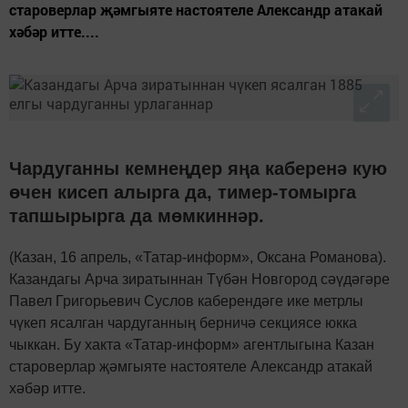
староверлар җәмгыяте настоятеле Александр атакай
хәбәр итте....
Чардуганны кемнеңдер яңа каберенә кую
өчен кисеп алырга да, тимер-томырга
тапшырырга да мөмкиннәр.
(Казан, 16 апрель, «Татар-информ», Оксана Романова).
Казандагы Арча зиратыннан Түбән Новгород сәүдәгәре
Павел Григорьевич Суслов каберендәге ике метрлы
чүкеп ясалган чардуганның берничә секциясе юкка
чыккан. Бу хакта «Татар-информ» агентлыгына Казан
староверлар җәмгыяте настоятеле Александр атакай
хәбәр итте.