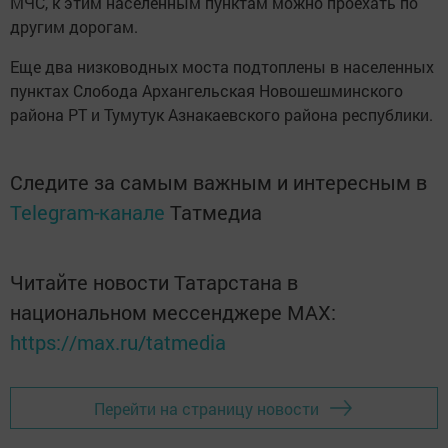
МЧС, к этим населенным пунктам можно проехать по
другим дорогам.
Еще два низководных моста подтоплены в населенных
пунктах Слобода Архангельская Новошешминского
района РТ и Тумутук Азнакаевского района республики.
Следите за самым важным и интересным в
Telegram-канале
Татмедиа
Читайте новости Татарстана в
национальном мессенджере MАХ:
https://max.ru/tatmedia
Перейти на страницу новости