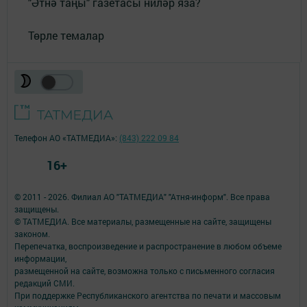
"Әтнә таңы" газетасы ниләр яза?
Төрле темалар
Телефон АО «ТАТМЕДИА»:
(843) 222 09 84
16+
© 2011 - 2026. Филиал АО "ТАТМЕДИА" "Атня-информ". Все права
защищены.
© ТАТМЕДИА. Все материалы, размещенные на сайте, защищены
законом.
Перепечатка, воспроизведение и распространение в любом объеме
информации,
размещенной на сайте, возможна только с письменного согласия
редакций СМИ.
При поддержке Республиканского агентства по печати и массовым