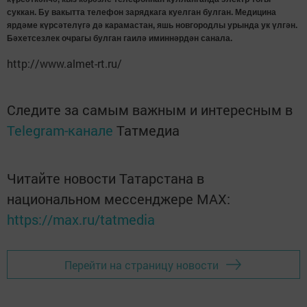
суккан. Бу вакытта телефон зарядкага куелган булган. Медицина
ярдәме күрсәтелүгә дә карамастан, яшь новгородлы урында ук үлгән.
Бәхетсезлек очрагы булган гаилә иминнәрдән санала.
http://www.almet-rt.ru/
Следите за самым важным и интересным в
Telegram-канале
Татмедиа
Читайте новости Татарстана в
национальном мессенджере MАХ:
https://max.ru/tatmedia
Перейти на страницу новости