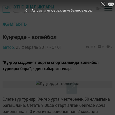
ӘТНӘ ЯҢАЛЫКЛАРЫ
16+
5
Автоматическое закрытие баннера через
"Әтнә таңы" газетасы - Әтнә районы
ҖӘМГЫЯТЬ
Күңгәрдә - волейбол
автор,
25 февраль 2017 - 07:01
815
0
0
"Күңгәр мәдәният йорты спортзалында волейбол
турниры бара", - дип хәбәр иттеләр.
Әлеге зур турнир Күңгәр урта мәктәбенең 50 еллыгына
багышлана. Сәгать 9.00дә старт алган бәйгедә Арча
районыннан - 3 һәм Әтнә районыннан 2 команда