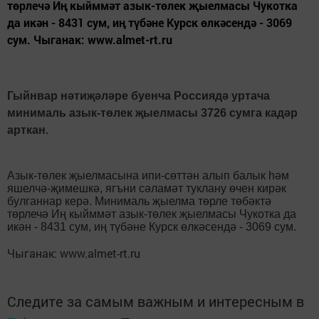
төрлечә Иң кыйммәт азык-төлек җыелмасы Чукотка
да икән - 8431 сум, иң түбәне Курск өлкәсендә - 3069
сум. Чыганак: www.almet-rt.ru
Гыйнвар нәтиҗәләре буенча Россиядә уртача
минималь азык-төлек җыелмасы 3726 сумга кадәр
арткан.
Азык-төлек җыелмасына ипи-сөттән алып балык һәм
яшелчә-җимешкә, ягъни сәламәт туклану өчен кирәк
булганнар керә. Минималь җыелма төрле төбәктә
төрлечә Иң кыйммәт азык-төлек җыелмасы Чукотка да
икән - 8431 сум, иң түбәне Курск өлкәсендә - 3069 сум.
Чыганак: www.almet-rt.ru
Следите за самым важным и интересным в