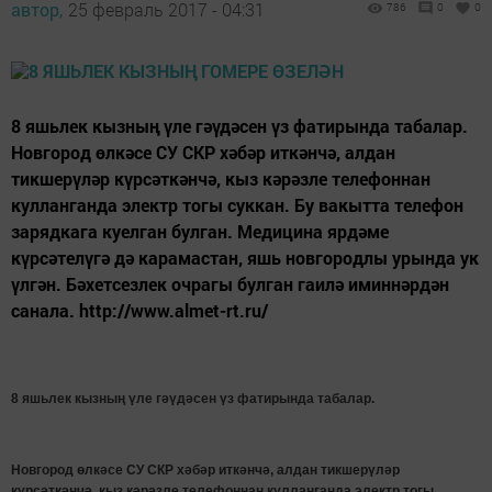
автор,
25 февраль 2017 - 04:31
786
0
0
8 яшьлек кызның үле гәүдәсен үз фатирында табалар.
Новгород өлкәсе СУ СКР хәбәр иткәнчә, алдан
тикшерүләр күрсәткәнчә, кыз кәрәзле телефоннан
кулланганда электр тогы суккан. Бу вакытта телефон
зарядкага куелган булган. Медицина ярдәме
күрсәтелүгә дә карамастан, яшь новгородлы урында ук
үлгән. Бәхетсезлек очрагы булган гаилә иминнәрдән
санала. http://www.almet-rt.ru/
8 яшьлек кызның үле гәүдәсен үз фатирында табалар.
Новгород өлкәсе СУ СКР хәбәр иткәнчә, алдан тикшерүләр
күрсәткәнчә, кыз кәрәзле телефоннан кулланганда электр тогы