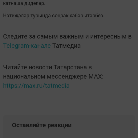
катнаша диделәр.
Нәтиҗәләр турында соңрак хәбәр итәрбез.
Следите за самым важным и интересным в
Telegram-канале
Татмедиа
Читайте новости Татарстана в
национальном мессенджере MАХ:
https://max.ru/tatmedia
Оставляйте реакции