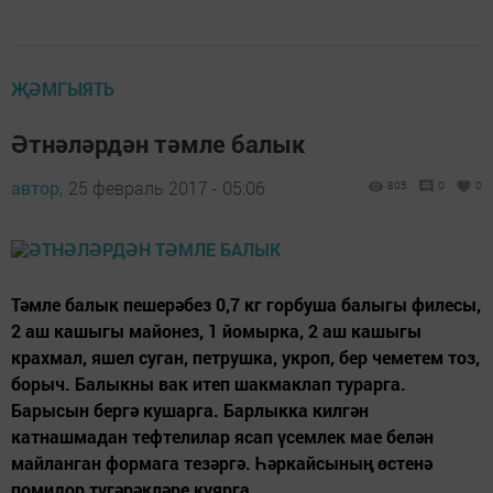
ҖӘМГЫЯТЬ
Әтнәләрдән тәмле балык
автор,
25 февраль 2017 - 05:06
805
0
0
Тәмле балык пешерәбез 0,7 кг горбуша балыгы филесы,
2 аш кашыгы майонез, 1 йомырка, 2 аш кашыгы
крахмал, яшел суган, петрушка, укроп, бер чеметем тоз,
борыч. Балыкны вак итеп шакмаклап турарга.
Барысын бергә кушарга. Барлыкка килгән
катнашмадан тефтелилар ясап үсемлек мае белән
майланган формага тезәргә. Һәркайсының өстенә
помидор түгәрәкләре куярга....