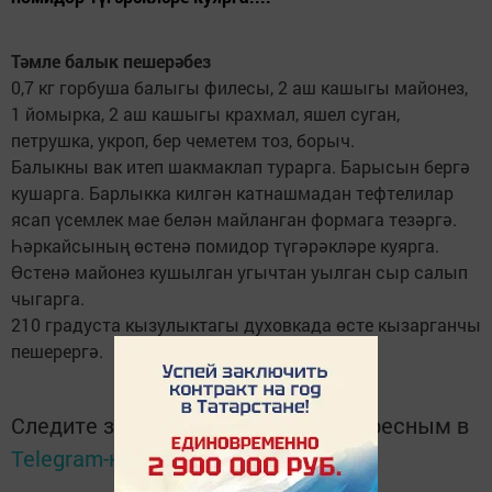
Тәмле балык пешерәбез
0,7 кг горбуша балыгы филесы, 2 аш кашыгы майонез,
1 йомырка, 2 аш кашыгы крахмал, яшел суган,
петрушка, укроп, бер чеметем тоз, борыч.
Балыкны вак итеп шакмаклап турарга. Барысын бергә
кушарга. Барлыкка килгән катнашмадан тефтелилар
ясап үсемлек мае белән майланган формага тезәргә.
Һәркайсының өстенә помидор түгәрәкләре куярга.
Өстенә майонез кушылган угычтан уылган сыр салып
чыгарга.
210 градуста кызулыктагы духовкада өсте кызарганчы
пешерергә.
Следите за самым важным и интересным в
Telegram-канале
Татмедиа