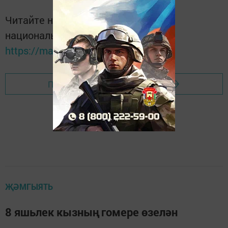
Читайте новости Татарстана в
национальном мессенджере MАХ:
https://max.ru/tatmedia
Перейти на страницу новости
ҖӘМГЫЯТЬ
8 яшьлек кызның гомере өзелән