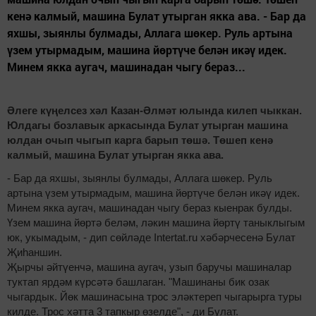
кенә калмый, машина Булат утырган якка ава. - Бар да
яхшы, зыянлы булмады, Аллага шөкер. Руль артына
үзем утырмадым, машина йөртүче белән икәү идек.
Минем якка аугач, машинадан чыгу бераз...
Әлеге күңелсез хәл Казан-Әлмәт юлында килеп чыккан.
Юлдагы бозлавык аркасында Булат утырган машина
юлдан очып чыгып карга барып төшә. Төшеп кенә
калмый, машина Булат утырган якка ава.
- Бар да яхшы, зыянлы булмады, Аллага шөкер. Руль
артына үзем утырмадым, машина йөртүче белән икәү идек.
Минем якка аугач, машинадан чыгу бераз кыенрак булды.
Үзем машина йөртә беләм, ләкин машина йөртү таныклыгым
юк, укымадым, - дип сөйләде Intertat.ru хәбәрчесенә Булат
Җиһаншин.
Җырчы әйтүенчә, машина аугач, узып баручы машиналар
туктап ярдәм күрсәтә башлаган. "Машинаны бик озак
чыгардык. Йөк машинасына трос эләктереп чыгарырга туры
килде. Трос хәтта 3 тапкыр өзелде", - ди Булат.