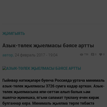
ҖӘМГЫЯТЬ
Азык-төлек җыелмасы бәясе артты
автор,
24 февраль 2017 - 19:04
756
0
0
Гыйнвар нәтиҗәләре буенча Россиядә уртача минималь
азык-төлек җыелмасы 3726 сумга кадәр арткан. Азык-
төлек җыелмасына ипи-сөттән алып балык һәм
яшелчә-җимешкә, ягъни сәламәт туклану өчен кирәк
булганнар керә. Минималь җыелма төрле төбәктә