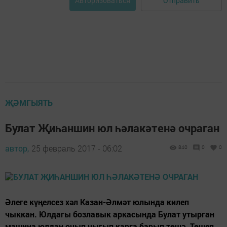
Отправить
Авторизоваться
ҖӘМГЫЯТЬ
Булат Җиһаншин юл һәлакәтенә очраган
автор,
25 февраль 2017 - 06:02
840
0
0
Әлеге күңелсез хәл Казан-Әлмәт юлында килеп
чыккан. Юлдагы бозлавык аркасында Булат утырган
машина юлдан очып чыгып карга барып төшә. Төшеп