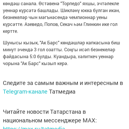
көндәш санала. Өстәвенә "Торпедо" яхшы, эчтәлекле
уеннар күрсәтә башлады. Шикләнү юкка булган икән,
безнекеләр чын мәгънәсендә чемпионнар уены
күрсәтте. Азеведо, Попов, Секач һәм Глинкин ике гол
кертте.
Шунысы кызык, "Ак Барс" көндәшләр капкасына биш
минут эчендә 3 гол озатты. Соңгы исәп безнекеләр
файдасына 5:0 булды. Куандыра, хәлиткеч уеннар
чорына "Ак Барс" кызып керә.
Следите за самым важным и интересным в
Telegram-канале
Татмедиа
Читайте новости Татарстана в
национальном мессенджере MАХ:
https://max.ru/tatmedia