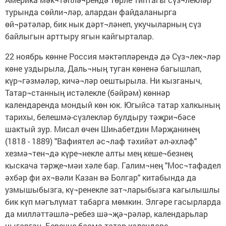
турында сөйли¬ләр, алардан файдаланырга
өй¬рәтәләр, бик нык дәрт¬ләнеп, укучыларның сүз
байлыгын арттыру ягын кайгырталар.
22 ноябрь көнне Россия мәктәпләрендә дә Сүз¬лек¬ләр
көне уздырыла, Даль¬ның туган көненә багышлап,
күр¬гәзмәләр, кичә¬ләр оештырыла. Ни кызганыч,
Татар¬станның истәлекле (бәйрәм) көннәр
календаренда мондый көн юк. Югыйсә татар халкының
тарихы, белешмә-сүзлекләр булдыру тәҗри¬бәсе
шактый зур. Мисал өчен Шиһабетдин Мәрҗанинең
(1818 - 1889) "Вафиятел әс¬лаф тәхийәт әл-әхләф"
хезмә¬тен¬дә күре¬некле алты мең кеше¬безнең
кыскача тәрҗе¬мәи хәле бар. Галим¬нең "Мос¬тафадел
әхбәр фи әх¬вәли Казан вә Болгар" китабында да
узмышыбызга, кү¬ренекле зат¬ларыбызга кагылышлы
бик күп мәгълүмат табарга мөмкин. Элгәре гасырларда
да милләттәшлә¬ребез шә¬җә¬рәләр, календарьлар
чыгарган. Беренче басма татар календаре