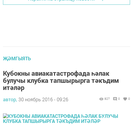
ҖӘМГЫЯТЬ
Кубокны авиакатастрофада һәлак
булучы клубка тапшырырга тәкъдим
итәләр
автор,
30 ноябрь 2016 - 09:26
827
0
0