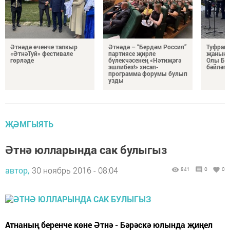
Әтнәдә өченче тапкыр
Әтнәдә – “Бердәм Россия”
Туфрагы
«ӘтнәТуй» фестивале
партиясе җирле
җанынд
гөрләде
бүлекчәсенең «Нәтиҗәгә
Олы Бәр
эшлибез!» хисап-
бәйләгә
программа форумы булып
узды
ҖӘМГЫЯТЬ
Әтнә юлларында сак булыгыз
автор,
30 ноябрь 2016 - 08:04
841
0
0
Атнаның беренче көне Әтнә - Бәрәскә юлында җиңел