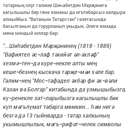
татарның олуг галиме Шиһабетдин Мәрҗанига
кагылышлы бер генә язманы да игътибарсыз калдыра
алмыйбыз. "Ватаным Татарстан" газетасында
басылганын да горурланып укыдык. Әлеге язмада
менә мондый юллар бар:
"...Шиһабетдин Мәрҗанинең (1818 - 1889)
"Вафиятел әс¬лаф тәхийәт әл-әхләф"
хезмә¬тен¬дә күре¬некле алты мең
кеше¬безнең кыскача тәрҗе¬мәи хәле бар.
Галим¬нең "Мос¬тафадел әхбәр фи әх¬вәли
Казан вә Болгар" китабында да узмышыбызга,
кү¬ренекле зат¬ларыбызга кагылышлы бик
күп мәгълүмат табарга мөмкин... һәм нигә
безгә дә 13 гыйнварда - татар халкының
укымышлылык, мәгъ¬рифәт¬челек символы