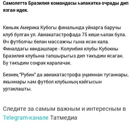
Самолетта Бразилия командасы һәлакәткә очрады дип
язган идек.
Көньяк Америка Кубогы финалында уйнарга баручы
клуб булган ул. Авиакатастрофада 75 кеше һәлак була.
Өч футболчы белән массажчы гына исән кала.
Финалдагы көндәшләре - Колумбия клубы Кубокны
Бразилия клубына тапшырыгыз дип тәкъдим ясаган.
Бу тәкъдим соңрак каралачак.
Безнең "Рубин" да авиакатастрофа уңаеннан туганнары,
якыннары һәм футбол клубының кайгысын
уртаклашты.
Следите за самым важным и интересным в
Telegram-канале
Татмедиа