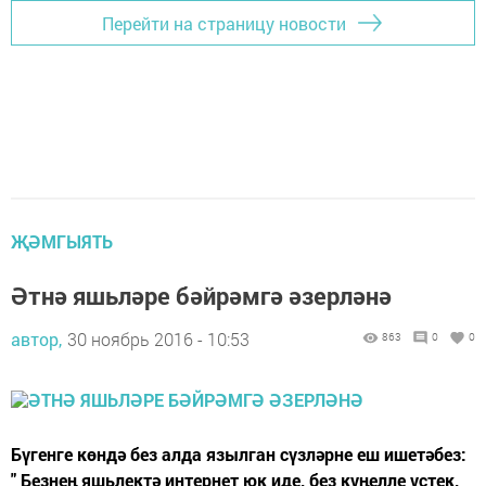
Перейти на страницу новости
ҖӘМГЫЯТЬ
Әтнә яшьләре бәйрәмгә әзерләнә
автор,
30 ноябрь 2016 - 10:53
863
0
0
Бүгенге көндә без алда язылган сүзләрне еш ишетәбез:
" Безнең яшьлектә интернет юк иде, без күңелле үстек,