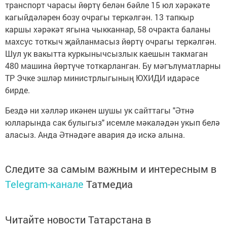
транспорт чарасы йөртү белән бәйле 15 юл хәрәкәте
кагыйдәләрен бозу очрагы теркәлгән. 13 тапкыр
каршы хәрәкәт ягына чыкканнар, 58 очракта баланы
махсус тоткыч җайланмасыз йөртү очрагы теркәлгән.
Шул ук вакытта куркынычсызлык каешын такмаган
480 машина йөртүче тоткарланган. Бу мәгълүматларны
ТР Эчке эшләр министрлыгының ЮХИДИ идарәсе
бирде.
Бездә ни хәлләр икәнен шушы ук сайттагы "Әтнә
юлларында сак булыгыз" исемле мәкаләдән укып белә
аласыз. Анда Әтнәдәге авария дә искә алына.
Следите за самым важным и интересным в
Telegram-канале
Татмедиа
Читайте новости Татарстана в