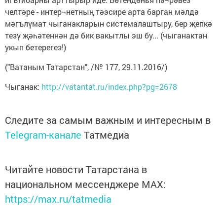
челтәре - интер¬нетның тәэсире арта барган мәлдә
мәгълүмат чыганакларын системалаштыру, бер җепкә
тезү җәһәтеннән дә бик вакытлы эш бу... (чыганактан
укып бетерегез!)
("Ватаным Татарстан", /№ 177, 29.11.2016/)
Чыганак:
http://vatantat.ru/index.php?pg=2678
Следите за самым важным и интересным в
Telegram-канале
Татмедиа
Читайте новости Татарстана в
национальном мессенджере MАХ:
https://max.ru/tatmedia