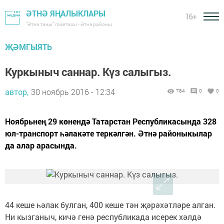
ӘТНӘ ЯҢАЛЫКЛАРЫ
16+
"Әтнә таңы" газетасы - Әтнә районы
ҖӘМГЫЯТЬ
Куркыныч саннар. Күз салыгыз.
автор,
30 ноябрь 2016 - 12:34
784
0
0
Ноябрьнең 29 көнендә Татарстан Республикасында 328
юл-транспорт һәлакәте теркәлгән. Әтнә районыкылар
да алар арасында.
44 кеше һәлак булган, 400 кеше тән җәрәхәтләре алган.
Ни кызганыч, кичә генә республикада исерек хәлдә