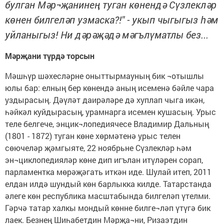
булган Мәр¬җанинең туган көнендә Сүзлекләр
көнен билгеләп узмаска?!" - укып чыгыгыз һәм
уйланыгыз! Ни дәрәҗәдә мәгълүматлы без...
Мәрҗани түрдә торсын
Мәшһүр шәхесләрне оныттырмауның бик ¬отышлы
юлы бар: елның бер көнендә аның исеменә бәйле чара
уздырасың. Дәүләт даирәләре дә хуплап чыга икән,
һәйкәл куйдырасың, урамнарга исемен кушасың. Урыс
теле белгече, энцик¬лопедиячесе Владимир Дальның
(1801 - 1872) туган көне хөрмәтенә урыс телен
сөючеләр җәмгыяте, 22 ноябрьне Сүзлекләр һәм
эн¬циклопедияләр көне дип игълан итүләрен сорап,
парламентка мөрәҗәгать иткән иде. Шулай итеп, 2011
елдан илдә шундый көн барлыкка килде. Татарстанда
әлеге көн республика масштабында билгеләп үтелми.
Гәрчә татар халкы мондый көнне билге¬ләп үтүгә бик
лаек. Безнең Шиһабетдин Мәрҗа¬ни, Ризаэтдин