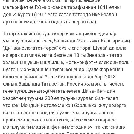
мәгърифәтче Р.Әмир¬ханов тарафыннан 1841 елны
дөнья күргән (1917 елга хәтле татарда ике йөздән
артык исемдәге календарь нәшер ителә).
Татар халкының сүзлекләр һәм энциклопедияләр
чыгару эшчәнлегенең башында Мәх¬¬мүт Кашгариның
"Ди¬ване логатет-төрек" сүз¬леге тора. Шулай да әллә
ни ерак китмичә, нигә безгә дә 13 гыйнварда - татар
халкының укымышлылык, мәгъ¬рифәт¬челек символы
булган Мәр¬җанинең туган көнендә Сүзлекләр көнен
билгеләп узмаска?! Әле бит шунысы да бар: 2018
елның башында Татарстан, Россия җәмәгать¬челеге
генә түгел, дөнья җәмәгатьчелеге Шиһа¬бет¬дин
хәзрәтнең тууына 200 ел тулуны зурлап бил¬геләп
үтәчәк. Мондый истәлекле көн барлыкка килү хәзерге
вакытта энциклопедия-сүзлек чыгаручыларның
проблемаларына гына түгел, әлеге хезмәтләрнең
мәгълүмати-мәдәни, фәнни-методик эч¬тә¬легенә дә
игътибарны арттырыр иде. Бөтендөнья пә¬рәвез