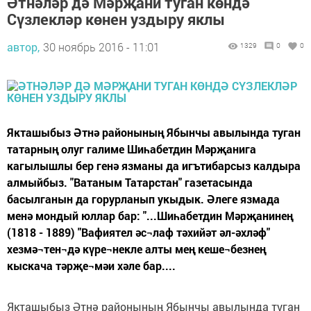
Әтнәләр дә Мәрҗани туган көндә
Сүзлекләр көнен уздыру яклы
автор,
30 ноябрь 2016 - 11:01
1329
0
0
Якташыбыз Әтнә районының Ябынчы авылында туган
татарның олуг галиме Шиһабетдин Мәрҗанига
кагылышлы бер генә язманы да игътибарсыз калдыра
алмыйбыз. "Ватаным Татарстан" газетасында
басылганын да горурланып укыдык. Әлеге язмада
менә мондый юллар бар: "...Шиһабетдин Мәрҗанинең
(1818 - 1889) "Вафиятел әс¬лаф тәхийәт әл-әхләф"
хезмә¬тен¬дә күре¬некле алты мең кеше¬безнең
кыскача тәрҗе¬мәи хәле бар....
Якташыбыз Әтнә районының Ябынчы авылында туган