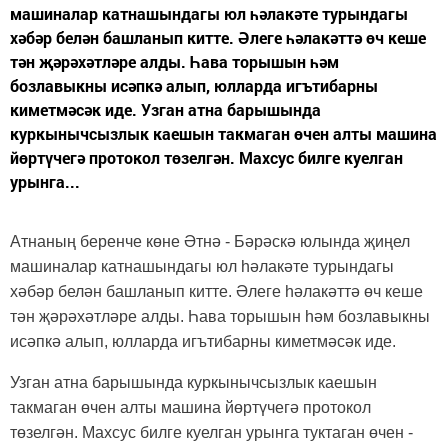
машиналар катнашындагы юл һәлакәте турындагы
хәбәр белән башланып китте. Әлеге һәлакәттә өч кеше
тән җәрәхәтләре алды. Һава торышын һәм
бозлавыкны исәпкә алып, юлларда игътибарны
киметмәсәк иде. Узган атна барышында
куркынычсызлык каешын такмаган өчен алты машина
йөртүчегә протокол төзелгән. Махсус билге куелган
урынга...
Атнаның беренче көне Әтнә - Бәрәскә юлында җиңел
машиналар катнашындагы юл һәлакәте турындагы
хәбәр белән башланып китте. Әлеге һәлакәттә өч кеше
тән җәрәхәтләре алды. Һава торышын һәм бозлавыкны
исәпкә алып, юлларда игътибарны киметмәсәк иде.
Узган атна барышында куркынычсызлык каешын
такмаган өчен алты машина йөртүчегә протокол
төзелгән. Махсус билге куелган урынга туктаган өчен -