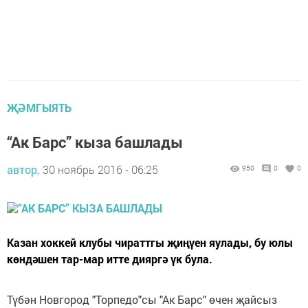
ҖӘМГЫЯТЬ
“Ак Барс” кыза башлады
автор,
30 ноябрь 2016 - 06:25
950
0
0
Казан хоккей клубы чираттгы җиңүен яулады, бу юлы
көндәшен тар-мар итте дияргә үк була.
Түбән Новгород "Торпедо"сы "Ак Барс" өчен җайсыз