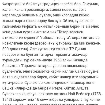
Фәхретдингә бәйле үз традицияләребез бар. Гомумән,
калын-калын романнарга, саллы повестьларга
караганда белешмә, сүзлек, энциклопедия кебек
хезмәтләргә хәзер сорау бик зур. Әйтик, күренекле
галимебез Рифкать Әхмәтьянов¬ның берничә ай элек
кенә дөнья күргән ике томлык "Татар теленең
этимологик сүзлеге" "табадан төшүгә", сирәк китаплар
исемлегенә керде (дөрес, аның тиражы да бик кечкенә,
500 данә генә). Әле күптән түгел генә ТР Диния
нәзарәтендә булган татарча термин-атама¬лар
турындагы зур сөйлә¬шүдә 1965 елны Казанда
басылган "Гарәпчә-татарча-урысча алынмалар
сүзле¬ге"н, әлеге хезмәткә керми калган байтак сүзне
өстәп, аңлатмалар биреп, кабат нәшер итү зарурлыгы
күтә¬релде. Сүзлекләр һәм энцикло¬педияләр көне
башка илләр¬дә дә бәйрәм ителә. Әйтик, АКШта
Сүзлекләр көне сүз¬лек төзү остасы Ной Вебстер (1758 -
1843) хөрмә¬тенә 16 ок¬¬тябрьдә уздырыла. Бу көнне
Америка мәк¬тәплә¬рендә төрле типтагы сүз¬лекләр