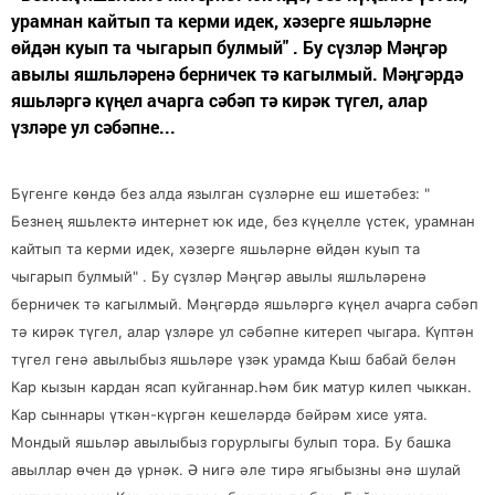
урамнан кайтып та керми идек, хәзерге яшьләрне
өйдән куып та чыгарып булмый" . Бу сүзләр Мәңгәр
авылы яшльләренә берничек тә кагылмый. Мәңгәрдә
яшьләргә күңел ачарга сәбәп тә кирәк түгел, алар
үзләре ул сәбәпне...
Бүгенге көндә без алда язылган сүзләрне еш ишетәбез: "
Безнең яшьлектә интернет юк иде, без күңелле үстек, урамнан
кайтып та керми идек, хәзерге яшьләрне өйдән куып та
чыгарып булмый" . Бу сүзләр Мәңгәр авылы яшльләренә
берничек тә кагылмый. Мәңгәрдә яшьләргә күңел ачарга сәбәп
тә кирәк түгел, алар үзләре ул сәбәпне китереп чыгара. Күптән
түгел генә авылыбыз яшьләре үзәк урамда Кыш бабай белән
Кар кызын кардан ясап куйганнар.Һәм бик матур килеп чыккан.
Кар сыннары үткән-күргән кешеләрдә бәйрәм хисе уята.
Мондый яшьләр авылыбыз горурлыгы булып тора. Бу башка
авыллар өчен дә үрнәк. Ә нигә әле тирә ягыбызны әнә шулай