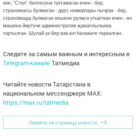
ике, "Стоп" билгесенә туктамаган өчен - бер,
страховкасы булмаган - дүрт, номерлары пычрак - бер,
страховкада булмаган кешене рулҗгә утырткан өчен - өч
машина йөртүче административ җаваплылыкка
тартылган. Шулай ук бер вак юл һәлакәте теркәлгән.
Следите за самым важным и интересным в
Telegram-канале
Татмедиа
Читайте новости Татарстана в
национальном мессенджере MАХ:
https://max.ru/tatmedia
Перейти на страницу новости