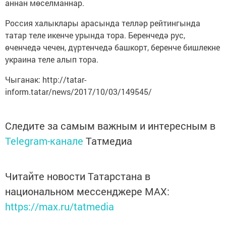
аннан мөселманнар.
Россия халыклары арасында телләр рейтингында
татар теле икенче урында тора. Беренчедә рус,
өченчедә чечен, дүртенчедә башкорт, беренче бишлекне
украина теле алып тора.
Чыганак: http://tatar-
inform.tatar/news/2017/10/03/149545/
Следите за самым важным и интересным в
Telegram-канале
Татмедиа
Читайте новости Татарстана в
национальном мессенджере MАХ:
https://max.ru/tatmedia