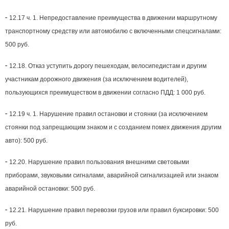
-
12.17 ч. 1. Непредоставление преимущества в движении маршрутному
транспортному средству или автомобилю с включенными спецсигналами:
500 руб.
-
12.18. Отказ уступить дорогу пешеходам, велосипедистам и другим
участникам дорожного движения (за исключением водителей),
пользующихся преимуществом в движении согласно ПДД: 1 000 руб.
-
12.19 ч. 1. Нарушение правил остановки и стоянки (за исключением
стоянки под запрещающим знаком и с созданием помех движения другим
авто): 500 руб.
-
12.20. Нарушение правил пользования внешними световыми
приборами, звуковыми сигналами, аварийной сигнализацией или знаком
аварийной остановки: 500 руб.
-
12.21. Нарушение правил перевозки грузов или правил буксировки: 500
руб.