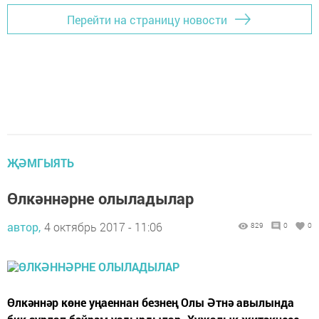
Перейти на страницу новости
ҖӘМГЫЯТЬ
Өлкәннәрне олыладылар
автор,
4 октябрь 2017 - 11:06
829
0
0
Өлкәннәр көне уңаеннан безнең Олы Әтнә авылында