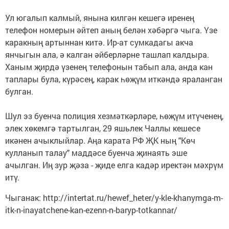
Ул югалып калмый, янына килгән кешегә иренең
телефон номерын әйтеп аның белән хәбәргә чыга. Үзе
каракның артыннан китә. Ир-ат сумкадагы акча
янчыгын ала, ә калган әйберләрне ташлап калдыра.
Ханым җирдә үзенең телефонын табып ала, анда кан
таплары була, күрәсең, карак һөҗүм иткәндә яраланган
булган.
Шул эз буенча полиция хезмәткәрләре, һөҗүм итүченең,
элек хөкемгә тартылган, 29 яшьлек Чаллы кешесе
икәнен ачыклыйлар. Аңа карата РФ ҖК ның "Көч
кулланып талау" маддәсе буенча җинаять эше
ачылган. Иң зур җәза - җиде елга кадәр иректән мәхрүм
итү.
Чыганак: http://intertat.ru/hewef_heter/y-kle-khanymga-m-
itk-n-inayatchene-kan-ezenn-n-baryp-totkannar/