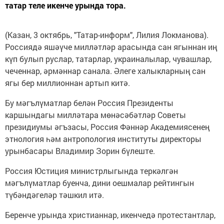
татар теле икенче урында тора.
(Казан, 3 октябрь, "Татар-информ", Лилия Локманова).
Россиядә яшәүче милләтләр арасында сан ягыннан иң
күп булып руслар, татарлар, украиналылар, чувашлар,
чеченнар, әрмәннар санала. Әлеге халыкларның сан
ягы бер миллионнан артып китә.
Бу мәгълүматлар белән Россия Президенты
каршындагы милләтара мөнәсәбәтләр Советы
президиумы әгъзасы, Россия Фәннәр Академиясенең
этнология һәм антропология институты директоры
урынбасары Владимир Зорин бүлеште.
Россия Юстиция министрлыгында теркәлгән
мәгълүматлар буенча, дини оешмалар рейтингын
түбәндәгеләр тәшкил итә.
Беренче урында христианнар, икенчедә протестантлар,