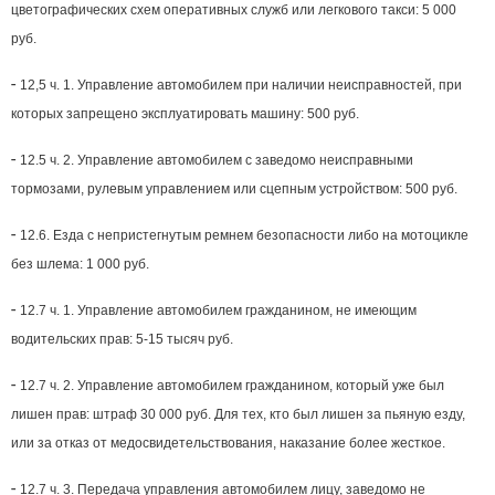
цветографических схем оперативных служб или легкового такси: 5 000
руб.
-
12,5 ч. 1. Управление автомобилем при наличии неисправностей, при
которых запрещено эксплуатировать машину: 500 руб.
-
12.5 ч. 2. Управление автомобилем с заведомо неисправными
тормозами, рулевым управлением или сцепным устройством: 500 руб.
-
12.6. Езда с непристегнутым ремнем безопасности либо на мотоцикле
без шлема: 1 000 руб.
-
12.7 ч. 1. Управление автомобилем гражданином, не имеющим
водительских прав: 5-15 тысяч руб.
-
12.7 ч. 2. Управление автомобилем гражданином, который уже был
лишен прав: штраф 30 000 руб. Для тех, кто был лишен за пьяную езду,
или за отказ от медосвидетельствования, наказание более жесткое.
-
12.7 ч. 3. Передача управления автомобилем лицу, заведомо не