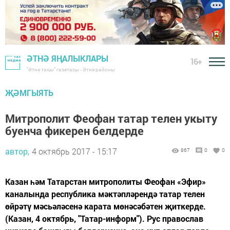
ӘТНӘ ЯҢАЛЫКЛАРЫ
16+
"Әтнә таңы" газетасы - Әтнә районы
ҖӘМГЫЯТЬ
Митрополит Феофан татар телен укыту
буенча фикерен белдерде
автор,
4 октябрь 2017 - 15:17
867
0
0
Казан һәм Татарстан митрополиты Феофан «Эфир»
каналында республика мәктәпләрендә татар телен
өйрәтү мәсьәләсенә карата мөнәсәбәтен җиткерде.
(Казан, 4 октябрь, "Татар-информ"). Рус православ