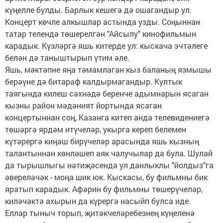
күңелле булды. Барлык кешегә дә ошагандыр ул.
Концерт көчле алкышлар астында узды. Соңыннан
татар телендә төшерелгән "Айсылу" кинофильмын
карадык. Күзләргә яшь китерде ул: кыскача эчтәлеге
белән дә таныштырып үтим әле.
Яшь, мәктәпне яңа тәмамлаган кыз баланың язмышы
берәүне дә битараф калдырмагандыр. Култык
таягында килеш сәхнәдә беренче адымнарын ясаган
кызны район мәдәният йортында ясаган
концертыннан соң, Казанга китеп анда телевидениегә
төшәргә ярдәм итүчеләр, укырга кереп белемен
күтәрергә киңәш бирүчеләр арасында яшь кызның
талантыннан көнләшеп аяк чалучылар да була. Шулай
да тырышлыгы нәтиҗәсендә ул данлыклы "йолдыз"га
әвереләчәк - моңа шик юк. Кыс­касы, бу фильмны бик
яратып карадык. Афәрин бу фильмны төшерүчеләр,
киләчәктә ахырын да күрергә насыйп булса иде.
Еллар тыныч торып, җитәкчеләребезнең күңеленә