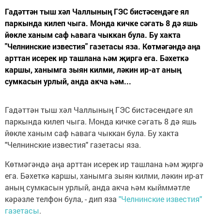
Гадәттән тыш хәл Чаллының ГЭС бистәсендәге ял
паркында килеп чыга. Монда кичке сәгать 8 дә яшь
йөкле ханым саф һавага чыккан була. Бу хакта
"Челнинские известия" газетасы яза. Көтмәгәндә аңа
арттан исерек ир ташлана һәм җиргә ега. Бәхеткә
каршы, ханымга зыян килми, ләкин ир-ат аның
сумкасын урлый, анда акча һәм...
Гадәттән тыш хәл Чаллының ГЭС бистәсендәге ял
паркында килеп чыга. Монда кичке сәгать 8 дә яшь
йөкле ханым саф һавага чыккан була. Бу хакта
"Челнинские известия" газетасы яза.
Көтмәгәндә аңа арттан исерек ир ташлана һәм җиргә
ега. Бәхеткә каршы, ханымга зыян килми, ләкин ир-ат
аның сумкасын урлый, анда акча һәм кыйммәтле
кәрәзле телфон була, - дип яза
"Челнинские известия"
газетасы
.