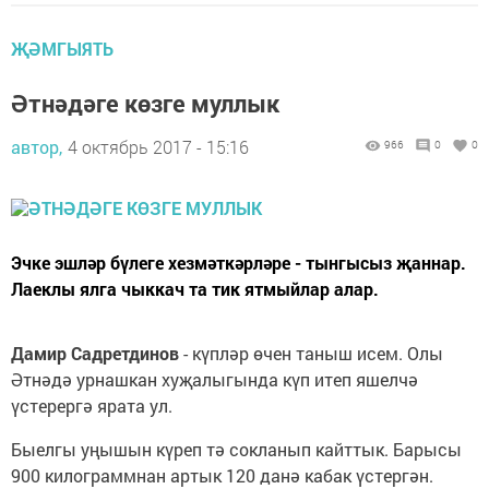
ҖӘМГЫЯТЬ
Әтнәдәге көзге муллык
автор,
4 октябрь 2017 - 15:16
966
0
0
Эчке эшләр бүлеге хезмәткәрләре - тынгысыз җаннар.
Лаеклы ялга чыккач та тик ятмыйлар алар.
Дамир Садретдинов
- күпләр өчен таныш исем. Олы
Әтнәдә урнашкан хуҗалыгында күп итеп яшелчә
үстерергә ярата ул.
Быелгы уңышын күреп тә сокланып кайттык. Барысы
900 килограммнан артык 120 данә кабак үстергән.