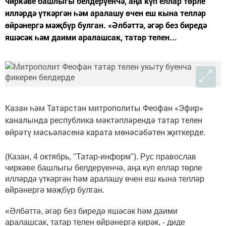
чиркәве башлыгы белдерүенчә, аңа күп еллар төрле
илләрдә үткәргән һәм аралашу өчен еш кына телләр
өйрәнергә мәҗбүр булган. «Әлбәттә, әгәр без биредә
яшәсәк һәм даими аралашсак, татар телен...
Казан һәм Татарстан митрополиты Феофан «Эфир»
каналында республика мәктәпләрендә татар телен
өйрәтү мәсьәләсенә карата мөнәсәбәтен җиткерде.
(Казан, 4 октябрь, "Татар-информ"). Рус православ
чиркәве башлыгы белдерүенчә, аңа күп еллар төрле
илләрдә үткәргән һәм аралашу өчен еш кына телләр
өйрәнергә мәҗбүр булган.
«Әлбәттә, әгәр без биредә яшәсәк һәм даими
аралашсак, татар телен өйрәнергә кирәк, - диде