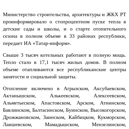
Министерство строительства, архитектуры и ЖКХ РТ
проинформировало о стопроцентном пуске тепла в
детские сады и школы, и о старте отопительного
сезона в полном объеме в 33 районах республики,
передает ИА «Татар-информ».
Свыше 3 тысяч котельных работают в полную мощь.
Тепло стало в 17,1 тысяч жилых домов. В полном
объеме отапливаются все республиканские центры
занятости и социальной защиты.
Отопление включено в Агрызском, Аксубаевском,
Актанышском, Алькеевском, Алексеевском,
Альметьеском, Апастовском, Арском, Атнинском,
Бавлинском, Балтасинском, Буинском, Высокогорском,
Дрожжановском, Заинском, Кайбицком, Кукморском,
Лаишевском, Мамадышском, Мензелинском,