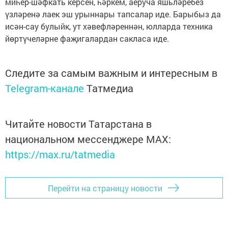
миһер-шәфкать керсен, һәркем, аеруча яшьләребез
үзләренә лаек эш урыннары тапсалар иде. Барыбыз да
исән-сау булыйк, ут хәвефләреннән, юлларда техника
йөртүчеләрне фаҗигалардан сакласа иде.
Следите за самым важным и интересным в
Telegram-канале
Татмедиа
Читайте новости Татарстана в
национальном мессенджере MАХ:
https://max.ru/tatmedia
Перейти на страницу новости