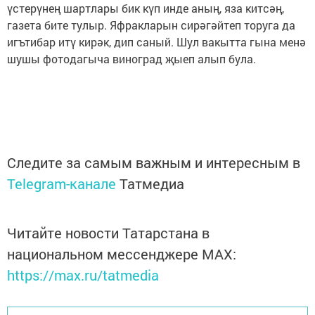
үстерүнең шартлары бик күп инде аның, яза китсәң,
газета бите тулыр. Яфракларын сирәгәйтеп торуга да
игътибар итү кирәк, дип саный. Шул вакытта гына менә
шушы фотодагыча виноград җыеп алып була.
Следите за самым важным и интересным в
Telegram-канале
Татмедиа
Читайте новости Татарстана в
национальном мессенджере MАХ:
https://max.ru/tatmedia