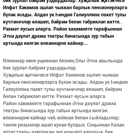
бик зурлап бәйрәм уздырдылар. Хуҗалык җитәкчесе
Илфат Хәкимов эшләп чыккан барлык пенсионерларга
бүләк ясады. Алдан ук Һиндия Галиуллина пакет тулы
күчтәнәчләр өләшеп, бәйрәм белән тәбрикләп китте.
Рәхмәт яусын аларга. Район хакимияте тарафыннан
Әтнә дәүләт драма театры бинасында зур табын
артында килгән өлкәннәрне кайнар...
Өлкәннәр көне уңаеннан безнең Олы Әтнә авылында
бик зурлап бәйрәм уздырдылар.
Хуҗалык җитәкчесе Илфат Хәкимов эшләп чыккан
барлык пенсионерларга бүләк ясады. Алдан ук Һиндия
Галиуллина пакет тулы күчтәнәчләр өләшеп, бәйрәм
белән тәбрикләп китте. Рәхмәт яусын аларга.
Район хакимияте тарафыннан Әтнә дәүләт драма
театры бинасында зур табын артында килгән
өлкәннәрне кайнар чәй, коймак белән сыйладылар;
тәмле ризык­лар ашап кунак булдык. Соңыннан Казан
артистлары әзерләгән зур концерт карадык, бик