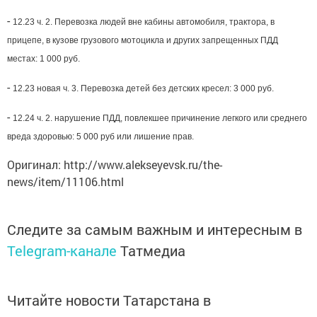
-
12.23 ч. 2. Перевозка людей вне кабины автомобиля, трактора, в
прицепе, в кузове грузового мотоцикла и других запрещенных ПДД
местах: 1 000 руб.
-
12.23 новая ч. 3. Перевозка детей без детских кресел: 3 000 руб.
-
12.24 ч. 2. нарушение ПДД, повлекшее причинение легкого или среднего
вреда здоровью: 5 000 руб или лишение прав.
Оригинал: http://www.alekseyevsk.ru/the-
news/item/11106.html
Следите за самым важным и интересным в
Telegram-канале
Татмедиа
Читайте новости Татарстана в