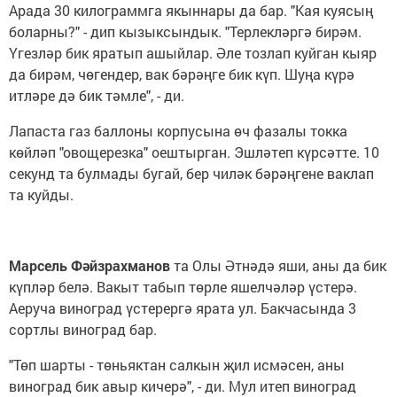
Арада 30 килограммга якыннары да бар. "Кая куясың
боларны?" - дип кызыксындык. "Терлекләргә бирәм.
Үгезләр бик яратып ашыйлар. Әле тозлап куйган кыяр
да бирәм, чөгендер, вак бәрәңге бик күп. Шуңа күрә
итләре дә бик тәмле", - ди.
Лапаста газ баллоны корпусына өч фазалы токка
көйләп "овощерезка" оештырган. Эшләтеп күрсәтте. 10
секунд та булмады бугай, бер чиләк бәрәңгене ваклап
та куйды.
Марсель Фәйзрахманов
та Олы Әтнәдә яши, аны да бик
күпләр белә. Вакыт табып төрле яшелчәләр үстерә.
Аеруча виноград үстерергә ярата ул. Бакчасында 3
сортлы виноград бар.
"Төп шарты - төньяктан салкын җил исмәсен, аны
виноград бик авыр кичерә", - ди. Мул итеп виноград