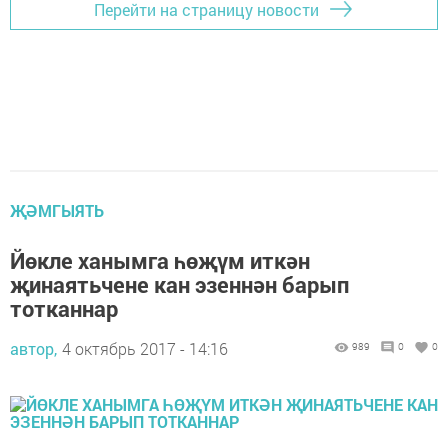
Перейти на страницу новости
ҖӘМГЫЯТЬ
Йөкле ханымга һөҗүм иткән
җинаятьчене кан эзеннән барып
тотканнар
автор,
4 октябрь 2017 - 14:16
989
0
0