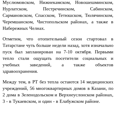
Муслюмовском, Нижнекамском, Новошешминском,
Нурлатском, Пестречинском, Сабинском,
Сармановском, Спасском, Тетюшском, Тюлячинском,
Черемшанском, Чистопольском районах, а также в
Набережных Челнах.
Отметим, что отопительный сезон стартовал в
Татарстане чуть больше недели назад, хотя изначально
пуск был запланирован на 7-10 октября. Первыми
тепло стали ощущать посетители социальных и
учебных заведений, а также объектов
здравоохранения.
Между тем, в РТ без тепла остаются 14 медицинских
учреждений, 56 многоквартирных домов в Казани, по
2 дома в Зеленодольском и Верхнеуслонском районах,
3 - в Тукаевском, и один - в Елабужском районе.