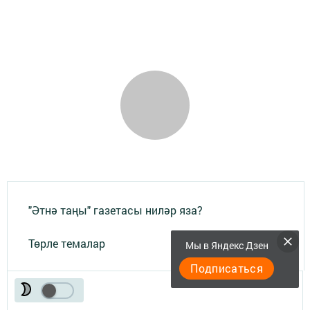
"Әтнә таңы" газетасы ниләр яза?
Төрле темалар
Мы в Яндекс Дзен
Подписаться