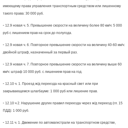
имеющему права управления транспортным средством или лишенному
такого права: 30 000 руб.
-
12.9 новая ч. 5. Превышение скорости на величину более 80 км/ч: 5 000
руб с лишением прав на срок до полугода.
-
12.9 новая ч. 6. Повторное превышение скорости на величину 40-60 км/ч:
двойной штраф, назначенный за первый раз.
-
12.9 новая ч. 7. Повторное превышение скорости на величину выше 60
км/ч: штраф 10 000 руб. с лишением прав на год.
-
12.10 ч. 1. Проезд ж/д переезда на красный свет или при
закрывающемся шлагбауме: 1 000 руб или лишение прав.
-
12.10 ч 2. Нарушение других правил переезда через ж/д переезд (гл. 15
ПДД): 1 000 руб.
-
12.11 ч. 1. Движение по автомагистрали на транспортном средстве,