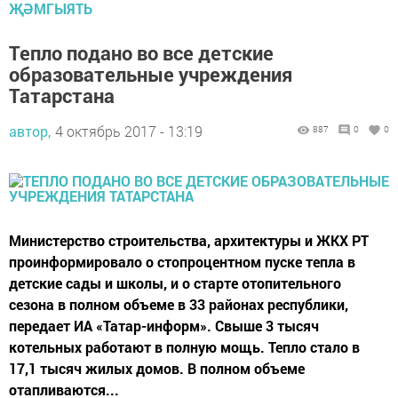
ҖӘМГЫЯТЬ
Тепло подано во все детские
образовательные учреждения
Татарстана
автор,
4 октябрь 2017 - 13:19
887
0
0
Министерство строительства, архитектуры и ЖКХ РТ
проинформировало о стопроцентном пуске тепла в
детские сады и школы, и о старте отопительного
сезона в полном объеме в 33 районах республики,
передает ИА «Татар-информ». Свыше 3 тысяч
котельных работают в полную мощь. Тепло стало в
17,1 тысяч жилых домов. В полном объеме
отапливаются...