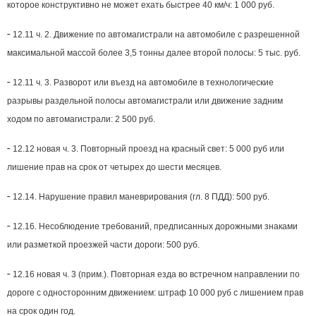
которое конструктивно не может ехать быстрее 40 км/ч: 1 000 руб.
-
12.11 ч. 2. Движение по автомагистрали на автомобиле с разрешенной
максимальной массой более 3,5 тонны далее второй полосы: 5 тыс. руб.
-
12.11 ч. 3. Разворот или въезд на автомобиле в технологические
разрывы раздельной полосы автомагистрали или движение задним
ходом по автомагистрали: 2 500 руб.
-
12.12 новая ч. 3. Повторный проезд на красный свет: 5 000 руб или
лишение прав на срок от четырех до шести месяцев.
-
12.14. Нарушение правил маневрирования (гл. 8 ПДД): 500 руб.
-
12.16. Несоблюдение требований, предписанных дорожными знаками
или разметкой проезжей части дороги: 500 руб.
-
12.16 новая ч. 3 (прим.). Повторная езда во встречном направлении по
дороге с односторонним движением: штраф 10 000 руб с лишением прав
на срок один год.