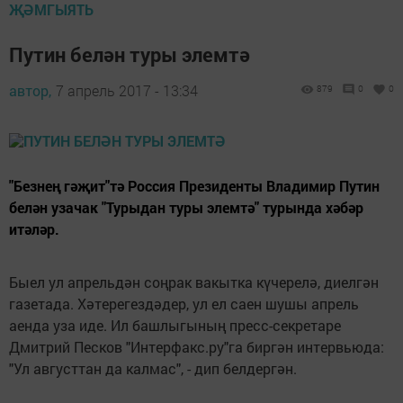
ҖӘМГЫЯТЬ
Путин белән туры элемтә
автор,
7 апрель 2017 - 13:34
879
0
0
"Безнең гәҗит"тә Россия Президенты Владимир Путин
белән узачак "Турыдан туры элемтә" турында хәбәр
итәләр.
Быел ул апрельдән соңрак вакытка күчерелә, диелгән
газетада. Хәтерегездәдер, ул ел саен шушы апрель
аенда уза иде. Ил башлыгының пресс-секретаре
Дмитрий Песков "Интерфакс.ру"га биргән интервьюда:
"Ул августтан да калмас", - дип белдергән.