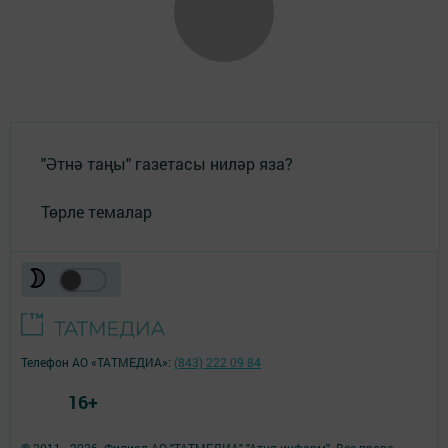
"Әтнә таңы" газетасы ниләр яза?
Төрле темалар
Телефон АО «ТАТМЕДИА»:
(843) 222 09 84
16+
© 2011 - 2026. Филиал АО "ТАТМЕДИА" "Атня-информ". Все права