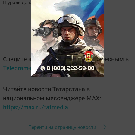
Шүрәле дә катнашкан...
Следите за самым важным и интересным в
Telegram-канале
Татмедиа
Читайте новости Татарстана в
национальном мессенджере MАХ:
https://max.ru/tatmedia
Перейти на страницу новости