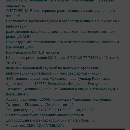
защищены.
© ТАТМЕДИА. Все материалы, размещенные на сайте, защищены
законом.
Перепечатка, воспроизведение и распространение в любом объеме
информации,
размещенной на сайте, возможна только с письменного согласия
редакций СМИ.
При поддержке Республиканского агентства по печати и массовым
коммуникациям.
Наименование СМИ: Әтнә таңы
№ записи о регистрации СМИ, дата: ЭЛ № ФС 77-73818 от 12 октября
2018 года.
выдано Федеральной службой по надзору в сфере связи,
информационных технологий и массовых коммуникаций
ФИО главного редактора: Мухамедзянова Гульнар Равилевна
Адрес редакции: 422750, Российская Федерация, Республика
Татарстан, Атнинский район, с. Большая Атня, ул. Октябрьская, д.9.
помещение 4.
Адрес учредителя: 420066, Российская Федерация, Республика
Татарстан, Г.Казань, ул.Декабристов, д.2
Телефон редакции: 8 (84369) 2-11-33; 2-11-34; 2-11-32.
Электронная почта редакции: atnatani@mail.ru
Для сообщений о фактах коррупции atnatani@maiil.ru
Учредитель СМИ: АО «ТАТМЕДИА»