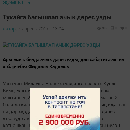
ҖӘМГЫЯТЬ
Тукайга багышлап ачык дәрес узды
автор,
7 апрель 2017 - 13:04
905
0
0
Ары мәктәбендә ачык дәрес узды, дип хәбәр итә актив
хәбәрчебез Фидаиль Кадимов.
Укытучы Миләүшә Вәлиева уздырган чарага Күлле
Киме, Бактачы, Казак Үртәме укытучылары һәм
мәктәпнең 2 укучысы янына әле укырга кермәгән 2
бала да килгән. Алар Габдулла Тукай һәм аның иҗатын
ни дәрәҗәдә белүләрен күрсәткәннәр. Ачык дәрес
үткәрүдә авылның мәдәният йорты да актив
катнашкан. Шунысы кызык, дәрестә Су анасы белән