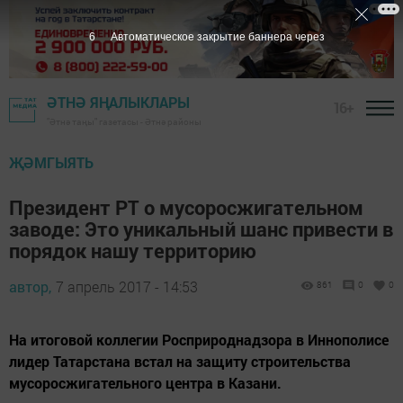
5
Автоматическое закрытие баннера через
ӘТНӘ ЯҢАЛЫКЛАРЫ
16+
"Әтнә таңы" газетасы - Әтнә районы
ҖӘМГЫЯТЬ
Президент РТ о мусоросжигательном
заводе: Это уникальный шанс привести в
порядок нашу территорию
автор,
7 апрель 2017 - 14:53
861
0
0
На итоговой коллегии Росприроднадзора в Иннополисе
лидер Татарстана встал на защиту строительства
мусоросжигательного центра в Казани.