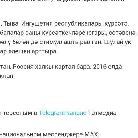
, Тыва, Ингушетия республикалары күрсәтә.
 балалар саны күрсәткечләре югары, өстәвенә,
релү белән дә стимуллаштырылган. Шулай ук
ар өлешен арттыра.
ан, Россия халкы картая бара. 2016 елда
ккан.
интересным в
Telegram-канале
Татмедиа
в национальном мессенджере MАХ: