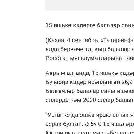
15 яшькә кадәрге балалар саны
(Казан, 4 сентябрь, «Татар-ин
елда беренче тапкыр балалар ө
Росстат мәгълүматларына таян
Аерым алганда, 15 яшькә кадәр
Бу моңа кадәр исәпләнгән 26,9
Белгечләр балалар саны ишәюн
елларда һәм 2000 еллар башы
"Узган елда эшкә яраклылык 
азрак булган. Ә бу 0-15 яшьлә
Югари икътисад мәктәбенең д