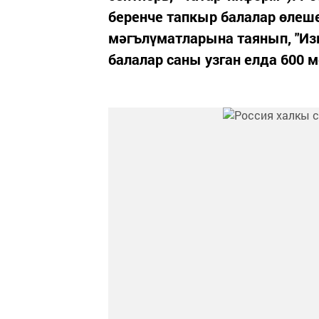
беренче тапкыр балалар өлеше 
мәгълүматларына таянып, "Изв
балалар саны узган елда 600 м