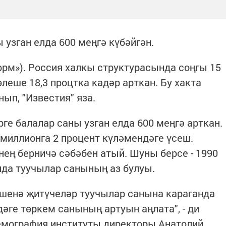
 узган елда 600 меңгә күбәйгән.
форм»). Россия халкы структурасында соңгы 15
леше 18,3 процтка кадәр арткан. Бу хакта
ып, "Известия" яза.
ге балалар саны узган елда 600 меңгә арткан.
 миллионга 2 процент күләмендәге үсеш.
ең берничә сәбәбен атый. Шуны берсе - 1990
нда туучылар санының аз булуы.
яшенә җитүчеләр туучылар санына караганда
рдәге төркем санының артуын аңлата", - ди
емография институты директоры Анатолий