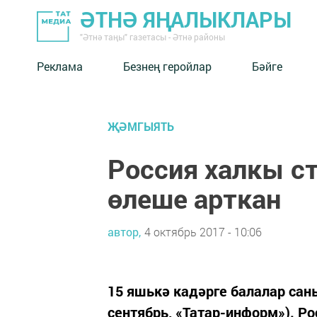
ӘТНӘ ЯҢАЛЫКЛАРЫ
"Әтнә таңы" газетасы - Әтнә районы
Реклама
Безнең геройлар
Бәйге
ҖӘМГЫЯТЬ
Россия халкы с
өлеше арткан
автор,
4 октябрь 2017 - 10:06
15 яшькә кадәрге балалар саны
сентябрь, «Татар-информ»). Р