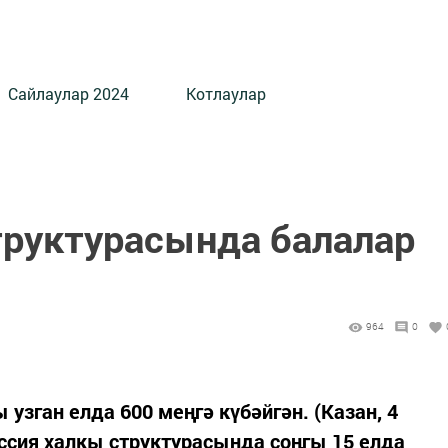
Сайлаулар 2024
Котлаулар
труктурасында балалар
964
0
 узган елда 600 меңгә күбәйгән. (Казан, 4
оссия халкы структурасында соңгы 15 елда