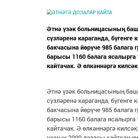
Әтнә үзәк больницасының баш
сүзләренә караганда, бүгенге
бакчасына йөрүче 985 балага 
барысы 1160 балага ясалырга т
кайтачак. Ә өлкәннәргә килсәк
Әтнә үзәк больницасының баш
сүзләренә караганда, бүгенге 
бакчасына йөрүче 985 балага 
барысы 1160 балага ясалырга ти
кайтачак. Ә өлкәннәргә килсәк
шуның 2000 дозасы кайткан ин