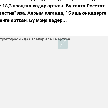
18,3 процтка кадәр арткан. Бу хакта Росстат
естия" яза. Аерым алганда, 15 яшькә кадәрге
еңгә арткан. Бу моңа кадәр...