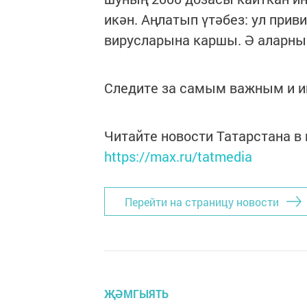
икән. Аңлатып үтәбез: ул приви
вирусларына каршы. Ә аларның
Следите за самым важным и 
Читайте новости Татарстана 
https://max.ru/tatmedia
Перейти на страницу новости
ҖӘМГЫЯТЬ