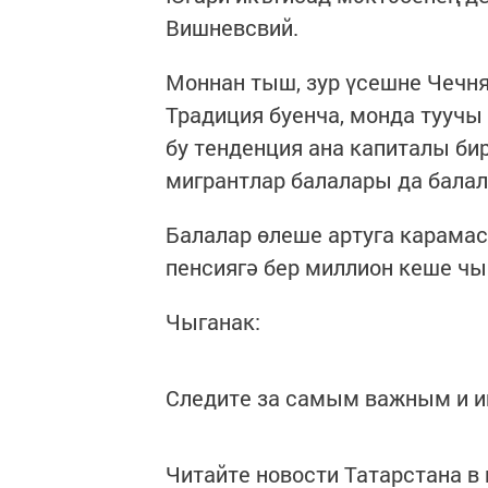
Вишневсвий.
Моннан тыш, зур үсешне Чечня
Традиция буенча, монда туучы
бу тенденция ана капиталы би
мигрантлар балалары да балал
Балалар өлеше артуга карамаст
пенсиягә бер миллион кеше чы
Чыганак:
Следите за самым важным и 
Читайте новости Татарстана 