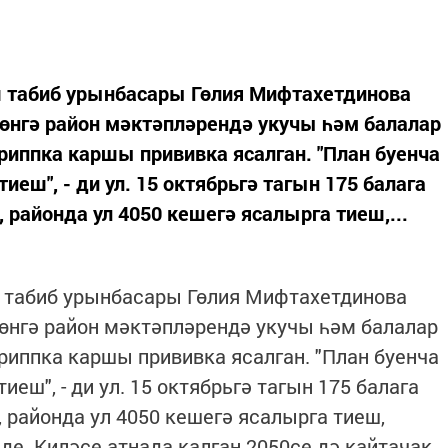
 табиб урынбасары Гөлия Мифтахетдинова
 көнгә район мәктәпләрендә укучы һәм балалар
гриппка каршы прививка ясалган. "План буенча
иеш", - ди ул. 15 октябрьгә тагын 175 балага
, районда ул 4050 кешегә ясалырга тиеш,...
 табиб урынбасары Гөлия Мифтахетдинова
көнгә район мәктәпләрендә укучы һәм балалар
гриппка каршы прививка ясалган. "План буенча
еш", - ди ул. 15 октябрьгә тагын 175 балага
, районда ул 4050 кешегә ясалырга тиеш,
де. Киләсе атнада калган 2050се дә кайтачак