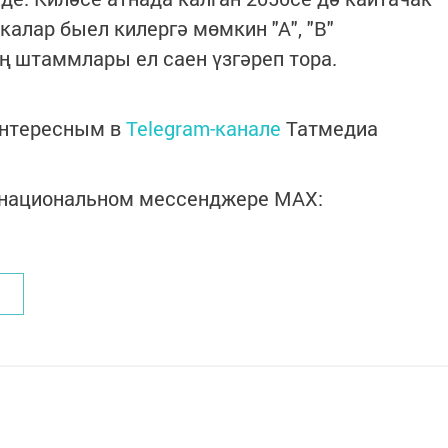
калар быел килергә мөмкин "А", "В"
 штаммлары ел саен үзгәреп тора.
интересным в
Telegram-канале
Татмедиа
в национальном мессенджере MАХ: