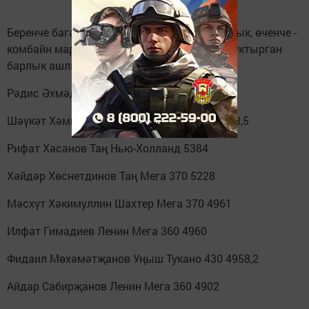
Беренче багана - комбайнчы, икенче - хуҗалык, өченче -
комбайн маркасы, дүртенче - 13 августка суктырган
барлык ашлык (центнерларда)
Рәдис Әхмәдуллин Дусым Мега 370 9586,5
Шәүкәт Хәмидуллин Дусым Тукано 430 8103,5
Рифат Хәсәнов Таң Нью-Холланд 5384
Хәйдәр Хөснетдинов Таң Мега 370 5228
Мәсхүт Хәкимуллин Шахтер Мега 370 4961
Илфат Гимадиев Ленин Мега 360 4960
Фидаил Мөхәмәтҗанов Уңыш Тукано 430 4958,2
Айдар Сабирҗанов Ленин Мега 360 4902