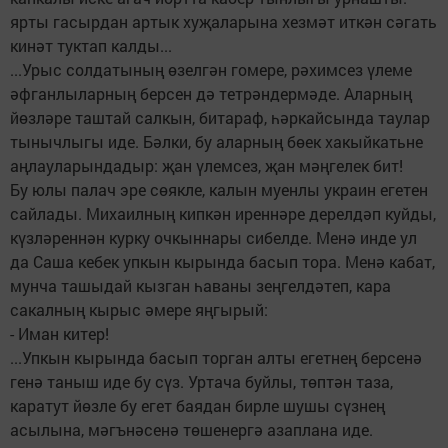
ярты гасырдан артык хуҗаларына хезмәт иткән сәгать
кинәт туктап калды...
...Урыс солдатының өзелгән гомере, рәхимсез үлеме
әфганлыларның берсен дә тетрәндермәде. Аларның
йөзләре таштай салкын, битараф, һәркайсында таулар
тынычлыгы иде. Бәлки, бу аларның бөек хакыйкатьне
аңлауларындадыр: җан үлемсез, җан мәңгелек бит!
Бу юлы палач эре сөякле, калын муенлы украин егетен
сайлады. Михаилның кипкән иреннәре дерелдәп куйды,
күзләреннән курку очкыннары сибелде. Менә инде ул
да Саша кебек упкын кырында басып тора. Менә кабат,
мунча ташыдай кызган һаваны зеңгелдәтеп, кара
сакалның кырыс әмере яңгырый:
- Иман китер!
...Упкын кырында басып торган алты егетнең берсенә
генә таныш иде бу сүз. Уртача буйлы, төптән таза,
каратут йөзле бу егет баядан бирле шушы сүзнең
асылына, мәгънәсенә төшенергә азаплана иде.