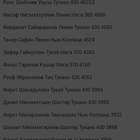
Рәис Шәйхиев Уңыш Тукано 430 4823,5
Инсаф Нигъмәтуллин Ленин Мега 360 4686
Фирдинат Сабирҗанов Ленин Тукано 430 4580
Таһир Сафин Ленин Нью-Холланд 4524
Зөфәр Гайнуллин Тукай Мега 370 4383
Фәнүс Гарипов Күшәр Мега 370 4150
Рәүф Ибраһимов Таң Тукано 430 4052
Фәрит Шаһидуллин Тукай Тукано 430 3994
Данил Мөхәмәтшин Шахтер Тукано 430 3983
Фәрит Мөхәрләмов Ташчишмә Нью-Холланд 3922
Шәүкәт Мөхәмәтҗанов Шахтер Тукано 430 3898
Ришат Хәкимҗанов Күшәр Нью-Холланд 3896