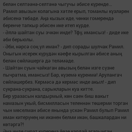
белән селтәәнә-селтәнә чыгучы әбисе күренде...
Рамил авызын колагына хәтле ерып, томанлы күзләрен
әбисенә төбәде. Аңа кызык иде, чөнки гомерендә
беренче тапкыр әбисен ике итеп күрде.
- Әллә шайтан суы эчкән инде? Тфү, имансыз! - диде ике
әби берьюлы.
- Әби, нәрсә соң ул иман? - дип сорады шулчак Рамил.
Оныгын исерек күрүдән кәефе кырылган әбисе аның
белән сөйләшергә дә теләмәде.
- Шайтан суын чайкаган авызың белән изге сүзне
пычратма, имансыз! Бар, күземә күренмә! Арулангач
сөйләшербез. Кермәсә дә кермәс инде акыл! - дип
сукрана-сукрана, сарыкларын куа китте.
Бер уразасын калдырмый, көн саен биш вакыт
намазын укый, бисмилласын теленнән төшерми торган
чын мөселман әбисе янында үскән Рамил булып Рамил
иман китерүнең ни икәнен белми икән, башкалардан ни
көтәргә?!
Әнә инде сират күперенә йөзе кардай агарынган