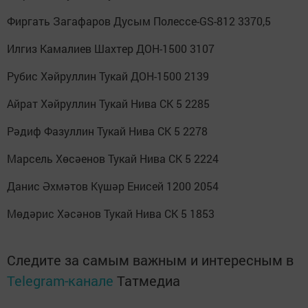
Фиргать Загафаров Дусым Полессе-GS-812 3370,5
Илгиз Камалиев Шахтер ДОН-1500 3107
Рубис Хәйруллин Тукай ДОН-1500 2139
Айрат Хәйруллин Тукай Нива СК 5 2285
Рәдиф Фазуллин Тукай Нива СК 5 2278
Марсель Хөсәенов Тукай Нива СК 5 2224
Данис Әхмәтов Күшәр Енисей 1200 2054
Мөдәрис Хәсәнов Тукай Нива СК 5 1853
Следите за самым важным и интересным в
Telegram-канале
Татмедиа