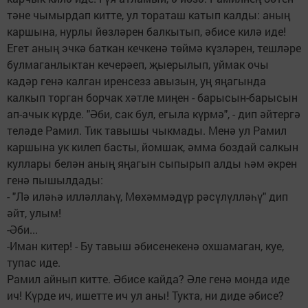
тәне чымырдап китте, ул тораташ катып калды: аның
каршына, нурлы йөзләрен балкытып, әбисе килә иде!
Егет аның эчкә баткан кечкенә төймә күзләрен, тешләре
булмаганлыктан кечерәеп, җыерылып, уймак очы
кадәр генә калган иренсезз авызын, уң яңагында
калкып торган борчак хәтле миңен - барысын-барысын
ап-ачык күрде. "Әби, сак бул, егыла күрмә", - дип әйтергә
теләде Рамил. Тик тавышы чыкмады. Менә ул Рамил
каршына ук килеп басты, йомшак, әмма боздай салкын
куллары белән аның яңагын сыпырып алды һәм әкрен
генә пышылдады:
- "Лә иләһә илләллаһү, Мөхәммәдүр рәсүлүлләһү" дип
әйт, улым!
-Әби...
-Иман китер! - Бу тавыш әбисенекенә охшамаган, куе,
тупас иде.
Рамил айнып китте. Әбисе кайда? Әле генә монда иде
ич! Күрде ич, ишетте ич ул аны! Тукта, ни диде әбисе?