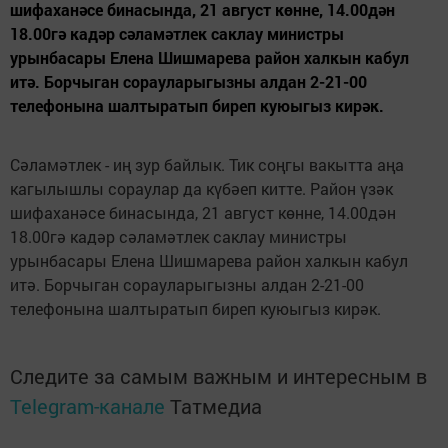
шифаханәсе бинасында, 21 август көнне, 14.00дән
18.00гә кадәр сәламәтлек саклау министры
урынбасары Елена Шишмарева район халкын кабул
итә. Борчыган сорауларыгызны алдан 2-21-00
телефонына шалтыратып биреп куюыгыз кирәк.
Сәламәтлек - иң зур байлык. Тик соңгы вакытта аңа
кагылышлы сораулар да күбәеп китте. Район үзәк
шифаханәсе бинасында, 21 август көнне, 14.00дән
18.00гә кадәр сәламәтлек саклау министры
урынбасары Елена Шишмарева район халкын кабул
итә. Борчыган сорауларыгызны алдан 2-21-00
телефонына шалтыратып биреп куюыгыз кирәк.
Следите за самым важным и интересным в
Telegram-канале
Татмедиа