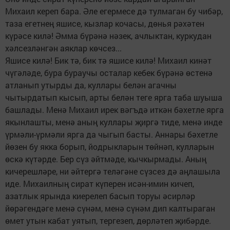
Михаил кереп бара. Әле егермесе дә тулмаган бу чибәр,
таза егетнең яшисе, кызлар кочасы, дөнья рәхәтен
күрәсе килә! Әмма бүрәнә нәзек, ачлыктан, куркудан
хәлсезләнгән аяклар көчсез...
Яшисе килә! Бик тә, бик тә яшисе килә! Михаил кинәт
чүгәләде, бура бураучы осталар кебек бүрәнә өстенә
атланып утырды да, куллары белән агачны
чытырдатып кысып, арты белән теге ярга таба шуыша
башлады. Менә Михаил ирек вәгъдә иткән бәхетле ярга
якынлашты, менә аның куллары җиргә тиде, менә инде
үрмәли-үрмәли ярга да чыгып басты. Аннары бәхетле
йөзен бу якка борып, йодрыкларын төйнәп, кулларын
өскә күтәрде. Бер сүз әйтмәде, кычкырмады. Аның
кичерешләре, ни әйтергә теләгәне сүзсез дә аңлашыла
иде. Михаилның сират күперен исән-имин кичеп,
азатлык ярында киерелеп басып торуы әсирләр
йөрәгендәге менә сүнәм, менә сүнәм дип калтыраган
өмет утын кабат уятып, тергезеп, дөрләтеп җибәрде.