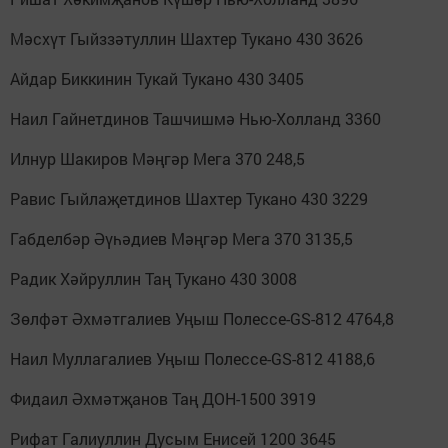
Мәсхүт Гыйззәтуллин Шахтер Тукано 430 3626
Айдар Биккинин Тукай Тукано 430 3405
Наил Гайнетдинов Ташчишмә Нью-Холланд 3360
Илнур Шакиров Мәңгәр Мега 370 248,5
Равис Гыйлаҗетдинов Шахтер Тукано 430 3229
Габделбәр Әүһәдиев Мәңгәр Мега 370 3135,5
Радик Хәйруллин Таң Тукано 430 3008
Зөлфәт Әхмәтгалиев Уңыш Полессе-GS-812 4764,8
Наил Муллагалиев Уңыш Полессе-GS-812 4188,6
Фидаил Әхмәтҗанов Таң ДОН-1500 3919
Рифат Галиуллин Дусым Енисей 1200 3645