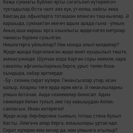
Кәҗә сукмагы буйлап ярты сәгатьләп күтәрелгәч
туктадылар.Өстә чалт аяз күк, ут-кояш, кайсы якка
баксаң да, офыкларга тоташкан ялангач таш-кыялар. Ә
каршыда, сукмактан ике-өч адым арада гына - упкын.
Аның аша каршы ярга озынлыгы җиде-сигез метрлар
чамасы бүрәнә сузылган.
Нишләтергә уйлыйлар? Ник монда алып килделәр?
Җиде җанда бәргәләнгән җиде өмет куырылып төште,
әммасүнмәде. Шулчак алда барган соры киемле, кара
сакаллы әфганлыларның берсе, урыс телен боза-
сындыра, хәбәр җиткерде:
- Бу - сезнең сират күпере. Гөнаһсызлар үтәр, исән
калыр. Аларны теге ярда ирек көтә. Ә гөнаһлыларны
упкын йотачак. Анда сезнекеләр бихисап. Адәм
сөякләре белән тулып, ике тау кавышудан Аллаһ
сакласын. Иман китерегез!
Җиде әсир, бер-берсенә сыенып, тоташ стена булып
басты. Әлегәчә алар бергә, язмышлары уртак иде.
Сират күперен кем кичәр дә, кем упкынга атылыр?