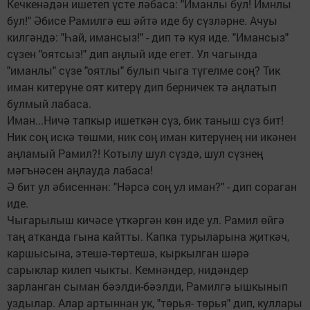
Кечкенәдән ишетеп үсте ләбаса: "Иманлы бул! Имнлы
бул!" Әбисе Рамилгә еш әйтә иде бу сүзләрне. Ачуы
килгәндә: "Һай, имансыз!" - дип тә куя иде. "Имансыз"
сүзен "оятсыз!" дип аңлый иде егет. Ул чагында
"иманлы" сүзе "оятлы" булып чыга түгелме соң? Тик
иман китерүне оят китерү дип берничек тә аңлатып
булмый лабаса.
Иман...Ничә тапкыр ишеткән сүз, бик таныш сүз бит!
Ник соң искә төшми, ник соң иман китерүнең ни икәнен
аңламый Рамил?! Котылу шул сүздә, шул сүзнең
мәгънәсен аңлауда лабаса!
Ә бит ул әбисеннән: "Нәрсә соң ул иман?" - дип сораган
иде.
Чыгарылыш кичәсе үткәргән көн иде ул. Рамил өйгә
таң атканда гына кайтты. Капка турыларына җиткәч,
каршысына, этешә-төртешә, кыркылган шәрә
сарыклар килеп чыкты. Кемнәндер, нидәндер
зарланган сыман бәэлди-бәэлди, Рамилгә ышкынып
уздылар. Алар артыннан ук, "төрья- төрья" дип, куллары