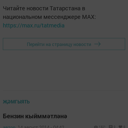
Читайте новости Татарстана в
национальном мессенджере MАХ:
https://max.ru/tatmedia
Перейти на страницу новости
ҖӘМГЫЯТЬ
Бензин кыйммәтләнә
автор,
14 август 2014 - 04:42
1321
0
0