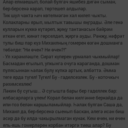
Алар елмаешып, болай булгач яшибез дигән сыман,
бер-берсенә карап, төртешеп алдылар.
Тик шул чакта һич көтелмәгән хәл килеп чыкты.
Колакларны ярып, мылтык тавышы яңграды. Әле генә
кулларын күккә күтәреп, җиңү тантанасын бәйрәм
иткән егет, кинәт гөрселдәп, җиргә ауды. Рәнҗү, нәфрәт
тулы биш пар күз Михаилның гомерен өзгән дошманга
төбәлде: "Ни өчен? Ни өчен?!"
- Ул хәрәмләште. Сират күперен үрмәләп чыкмыйлар!
Басмадан егылып, упкынга очуга караганда, дошман
пулясыннан һәлак булу күпкә артык, әлбәттә. Әмма
теге ярда түгел! Түгел! Бу - гаделсезлек. Бу - коточкыч
рәхимсезлек!
Ләкин бу сугыш... Ә сугышта бары бер гаделлек бар:
илбасарларга үлем! Корал белән килгәнне беркайда да
ипи-тоз белән каршыламыйлар. Һәлак булган Саша да,
Михаил да, бер-берсенә сыенып баскан, әлегә исән биш
әсир дә бу илдә чакырылмаган кунак. Кем өчен, ни өчен
япь-яшь гомерләрен корбан итәргә тиеш алар? Бу