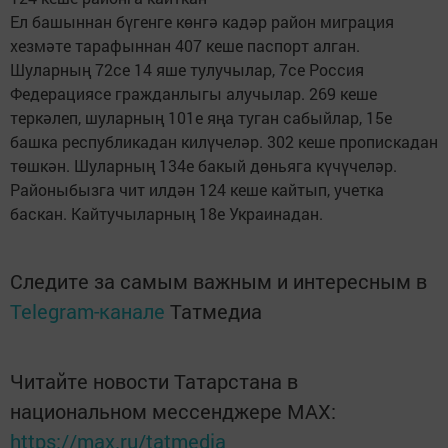
Ел башыннан бүгенге көнгә кадәр район миграция
хезмәте тарафыннан 407 кеше паспорт алган.
Шуларның 72се 14 яше тулучылар, 7се Россия
Федерациясе гражданлыгы алучылар. 269 кеше
теркәлеп, шуларның 101е яңа туган сабыйлар, 15е
башка республикадан килүчеләр. 302 кеше пропискадан
төшкән. Шуларның 134е бакый дөньяга күчүчеләр.
Районыбызга чит илдән 124 кеше кайтып, учетка
баскан. Кайтучыларның 18е Украинадан.
Следите за самым важным и интересным в
Telegram-канале
Татмедиа
Читайте новости Татарстана в
национальном мессенджере MАХ:
https://max.ru/tatmedia