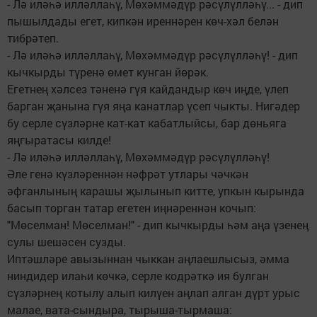
- Лә иләһә илләллаһү, Мөхәммәдүр рәсүлүлләһү... - дип
пышылдады егет, кипкән иреннәрен көч-хәл белән
тибрәтеп.
- Лә иләһә илләллаһү, Мөхәммәдүр рәсүлүлләһү! - дип
кычкырды түренә өмет кунган йөрәк.
Егетнең хәлсез тәненә гүя кайдандыр көч иңде, үлеп
барган җанына гүя яңа канатлар үсеп чыкты. Нигәдер
бу серле сүзләрне кат-кат кабатлыйсы, бар дөньяга
яңгыратасы килде!
- Лә иләһә илләллаһү, Мөхәммәдүр рәсүлүлләһү!
Әле генә күзләреннән нәфрәт утлары чәчкән
әфганлының карашы җылынып китте, упкын кырында
басып торган татар егетен иңнәреннән кочып:
"Мөселман! Мөселман!" - дип кычкырды һәм аңа үзенең
сулы шешәсен сузды.
Иптәшләре авызыннан чыккан аңлаешлысыз, әмма
ниндидер илаһи көчкә, серле кодрәткә ия булган
сүзләрнең котылу алып килүен аңлап алган дүрт урыс
малае, вата-сындыра, тырыша-тырмаша: