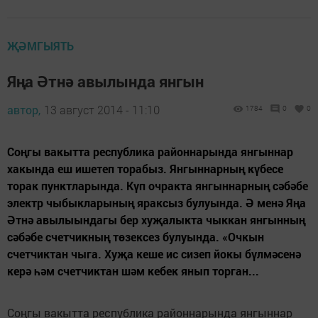
ҖӘМГЫЯТЬ
Яңа Әтнә авылында янгын
автор,
13 август 2014 - 11:10
1784
0
0
Соңгы вакытта республика районнарында янгыннар
хакында еш ишетеп торабыз. Янгыннарның күбесе
торак пунктларында. Күп очракта янгыннарның сәбәбе
электр чыбыкларының яраксыз булуында. Ә менә Яңа
Әтнә авылыындагы бер хуҗалыкта чыккан янгынның
сәбәбе счетчикның төзексез булуында. «Очкын
счетчиктан чыга. Хуҗа кеше ис сизеп йокы бүлмәсенә
керә һәм счетчиктан шәм кебек янып торган...
Соңгы вакытта республика районнарында янгыннар