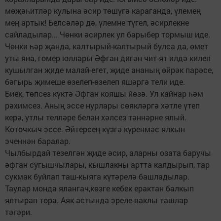
мөҗәһитләр кулына әсир төшүгә караганда, үлемең
мең артык! Белсәләр дә, үлемне түгел, әсирлекне
сайладылар... Чөнки әсирлек ул барыбер тормыш иде.
Чөнки һәр җанда, калтырый-калтырый булса да, өмет
уты яна, гомер юллары Әфган дигән чит-ят илдә килеп
кушылган җиде малай-егет, җиде ананың өйрәк парәсе,
бәгырь җимеше өзелеп-өзелеп яшәргә тели иде.
Биек, төпсез күктә Әфган кояшы йөзә. Ул кайнар һәм
рәхимсез. Аның эссе нурлары сөякләргә хәтле үтеп
керә, утлы телләре белән хәлсез тәннәрне ялый.
Коточкыч эссе. Әйтерсең күзгә күренмәс ялкын
эченнән баралар.
Чылбырдай тезелгән җиде әсир, аларны озата баручы
әфган сугышчылары, кышлакны артта калдырып, тар
сукмак буйлап таш-кыяга күтәрелә башладылар.
Таулар монда ялангач,көзге кебек ерактан балкып
ялтырап тора. Аяк астында эреле-ваклы ташлар
тәгәри.