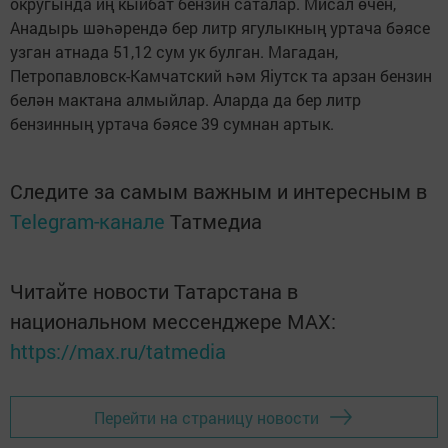
округында иң кыйбат бензин саталар. Мисал өчен,
Анадырь шәһәрендә бер литр ягулыкның уртача бәясе
узган атнада 51,12 сум ук булган. Магадан,
Петропавловск-Камчатский һәм Яіутск та арзан бензин
белән мактана алмыйлар. Аларда да бер литр
бензинның уртача бәясе 39 сумнан артык.
Следите за самым важным и интересным в
Telegram-канале
Татмедиа
Читайте новости Татарстана в
национальном мессенджере MАХ:
https://max.ru/tatmedia
Перейти на страницу новости