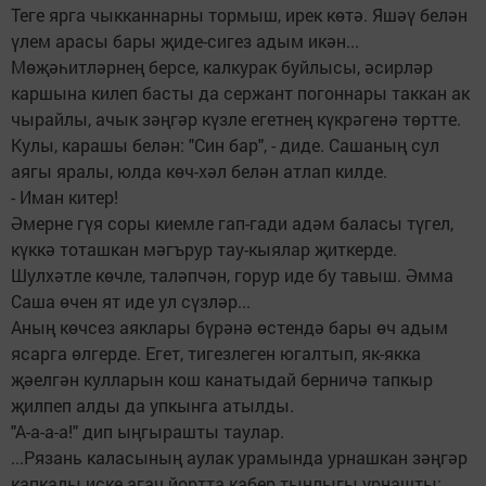
Теге ярга чыкканнарны тормыш, ирек көтә. Яшәү белән
үлем арасы бары җиде-сигез адым икән...
Мөҗәһитләрнең берсе, калкурак буйлысы, әсирләр
каршына килеп басты да сержант погоннары таккан ак
чырайлы, ачык зәңгәр күзле егетнең күкрәгенә төртте.
Кулы, карашы белән: "Син бар", - диде. Сашаның сул
аягы яралы, юлда көч-хәл белән атлап килде.
- Иман китер!
Әмерне гүя соры киемле гап-гади адәм баласы түгел,
күккә тоташкан мәгърур тау-кыялар җиткерде.
Шулхәтле көчле, таләпчән, горур иде бу тавыш. Әмма
Саша өчен ят иде ул сүзләр...
Аның көчсез аяклары бүрәнә өстендә бары өч адым
ясарга өлгерде. Егет, тигезлеген югалтып, як-якка
җәелгән кулларын кош канатыдай берничә тапкыр
җилпеп алды да упкынга атылды.
"А-а-а-а!" дип ыңгырашты таулар.
...Рязань каласының аулак урамында урнашкан зәңгәр
капкалы иске агач йортта кабер тынлыгы урнашты: