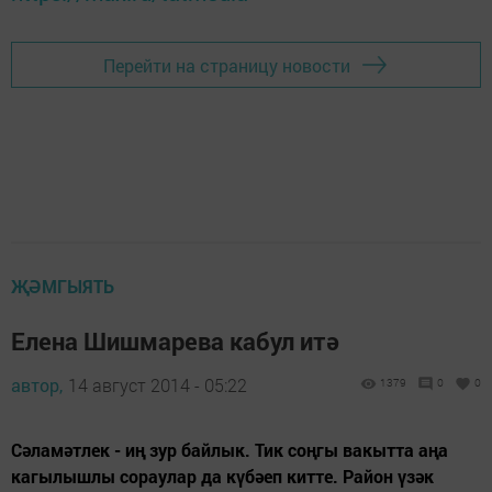
Перейти на страницу новости
ҖӘМГЫЯТЬ
Елена Шишмарева кабул итә
автор,
14 август 2014 - 05:22
1379
0
0
Сәламәтлек - иң зур байлык. Тик соңгы вакытта аңа
кагылышлы сораулар да күбәеп китте. Район үзәк