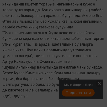
хакында еш ишетеп торабыз. Янгыннарның күбесе
торак пунктларында. Күп очракта янгыннарның сәбәбе
электр чыбыкларының яраксыз булуында. Ә менә Яңа
Әтнә авылыындагы бер хуҗалыкта чыккан янгынның
сәбәбе счетчикның төзексез булуында.
"Очкын счетчиктан чыга. Хуҗа кеше ис сизеп йокы
бүлмәсенә керә һәм счетчиктан шәм кебек янып торган
утны күреп ала. Тиз арада ишегалдына су алырга
чыгып китә. Шул вакыт аралыгында ут түшәмгә
үрмәләп өлгерә", - ди янгын күзәтчелеге инспекторы
Артур Рәхмәтуллин. Сүзен дәвам итеп:
"Шушы янгынннар вакытында ике ялган чакыру керде.
Берсе Күлле Киме, икенчесе Күәм авылыннан. чакыру
кергәч, без барырга тиешбез. Икесендә дә
шалтыратучылар балалар булып чыкты. Әти-әниләрне
Мы в Яндекс Дзен
дә кисәтәсе килә, балаларына күз-колак булсыннар
Подписаться
иде", - диде ул.