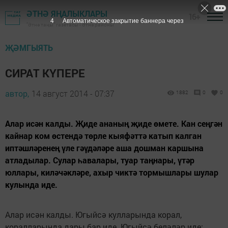
ӘТНӘ ЯҢАЛЫКЛАРЫ
16+
3
Автоматическое закрытие баннера через
"Әтнә таңы" газетасы - Әтнә районы
ҖӘМГЫЯТЬ
СИРАТ КҮПЕРЕ
автор,
14 август 2014 - 07:37
1882
0
0
Алар исән калды. Җиде ананың җиде өмете. Кан сеңгән
кайнар ком өстендә төрле кыяфәттә катып калган
иптәшләренең үле гәүдәләре аша дошман каршына
атладылар. Сулар һавалары, туар таңнары, үтәр
юллары, киләчәкләре, ахыр чиктә тормышлары шулар
кулында иде.
Алар исән калды. Югыйсә кулларында корал,
коралларында дары бар иде. Югыйсә беләләр иде: