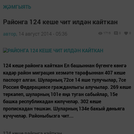
ҖӘМГЫЯТЬ
Районга 124 кеше чит илдән кайткан
автор,
14 август 2014 - 05:36
1715
0
0
124 кеше районга кайткан Ел башыннан бүгенге көнгә
кадәр район миграция хезмәте тарафыннан 407 кеше
паспорт алган. Шуларның 72се 14 яше тулучылар, 7се
Россия Федерациясе гражданлыгы алучылар. 269 кеше
теркәлеп, шуларның 101е яңа туган сабыйлар, 15е
башка республикадан килүчеләр. 302 кеше
пропискадан төшкән. Шуларның 134е бакый дөньяга
күчүчеләр. Районыбызга чит...
124 кеше районга кайткан