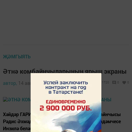
ҖӘМГЫЯТЬ
Әтнә комбайнчыларының ярыш экраны
автор,
14 август 2014 - 07:16
1720
0
0
Хәйдәр ГАРИПОВ фотосында "Дусым" комбайнчысы
Рәдис Әхмәдуллин кызы һәм комбайнчы ярдәмчесе
Инзилә белән.