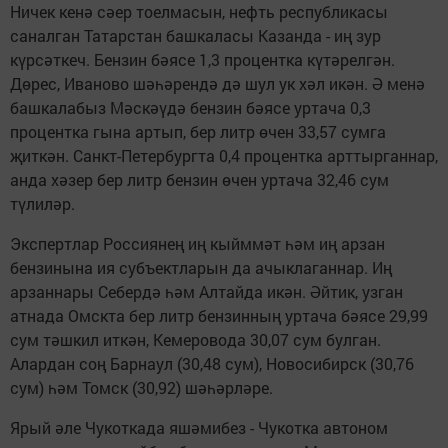
Ничек кенә сәер тоелмасын, нефть республикасы
саналган Татарстан башкаласы Казанда - иң зур
күрсәткеч. Бензин бәясе 1,3 процентка күтәрелгән.
Дөрес, Иваново шәһәрендә дә шул ук хәл икән. Ә менә
башкалабыз Мәскәүдә бензин бәясе уртача 0,3
процентка гына артып, бер литр өчен 33,57 сумга
җиткән. Санкт-Петербургта 0,4 процентка арттырганнар,
анда хәзер бер литр бензин өчен уртача 32,46 сум
түлиләр.
Экспертлар Россиянең иң кыйммәт һәм иң арзан
бензинына ия субъектларын да ачыклаганнар. Иң
арзаннары Себердә һәм Алтайда икән. Әйтик, узган
атнада Омскта бер литр бензинның уртача бәясе 29,99
сум тәшкил иткән, Кемеровода 30,07 сум булган.
Алардан соң Барнаул (30,48 сум), Новосибирск (30,76
сум) һәм Томск (30,92) шәһәрләре.
Ярый әле Чукоткада яшәмибез - Чукотка автоном