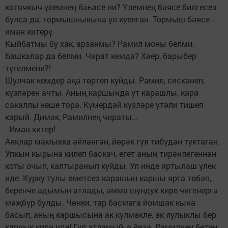
коточкыч үлемнең бәһасе ни? Үлемнең бәясе билгесез
булса да, тормышныкына ул куелган. Тормыш бәясе -
иман китерү.
Кыйбатмы бу хак, арзанмы? Рамил моны белми.
Башкалар да белми. Чират кемдә? Хәер, барыбер
түгелмени?!
Шулчак кемдер аңа төртеп куйды. Рамил, сискәнеп,
күзләрен ачты. Аның каршында ут карашлы, кара
сакаллы кеше тора. Күмердәй күзләре үтәли тишеп
карый. Димәк, Рамилнең чираты...
- Иман китер!
Аяклар мамыкка әйләнгән, йөрәк гүя тибүдән туктаган.
Упкын кырына килеп баскач, егет аның тирәнлегеннән
коты очып, калтыранып куйды. Ул инде яртылаш үлек
иде. Курку тулы өметсез карашын каршы ярга төбәп,
беренче адымын атлады, әмма шундук кире чигенергә
мәҗбүр булды. Чөнки, тар басмага йомшак кына
басып, аның каршысына ак күлмәкле, ак яулыклы бер
карчык килә иде! Гүя атламый, ә йөзә. Рамилнең бөтен