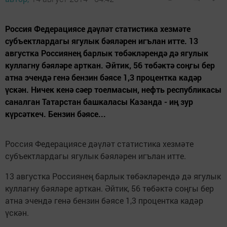
Россия Федерациясе дәүләт статистика хезмәте
субъектлардагы ягулык бәяләрен игълан итте. 13
августка Россиянең барлык төбәкләрендә дә ягулык
куллагну бәяләре арткан. Әйтик, 56 төбәктә соңгы бер
атна эчендә генә бензин бәясе 1,3 процентка кадәр
үскән. Ничек кенә сәер тоелмасын, нефть республикасы
саналган Татарстан башкаласы Казанда - иң зур
күрсәткеч. Бензин бәясе...
Россия Федерациясе дәүләт статистика хезмәте
субъектлардагы ягулык бәяләрен игълан итте.
13 августка Россиянең барлык төбәкләрендә дә ягулык
куллагну бәяләре арткан. Әйтик, 56 төбәктә соңгы бер
атна эчендә генә бензин бәясе 1,3 процентка кадәр
үскән.