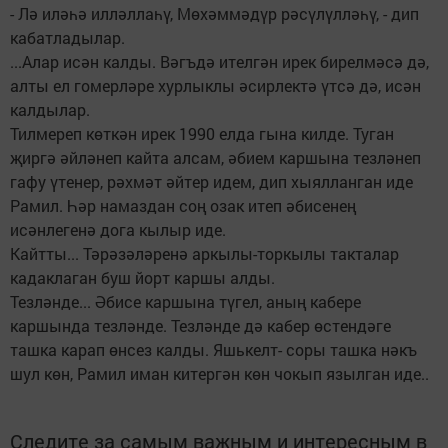
- Лә иләһә илләллаһү, Мөхәммәдүр рәсүлүлләһү, - дип
кабатладылар.
...Алар исән калды. Вәгъдә ителгән ирек бирелмәсә дә,
алты ел гомерләре хурлыклы әсирлектә үтсә дә, исән
калдылар.
Тилмереп көткән ирек 1990 елда гына килде. Туган
җиргә әйләнеп кайта алсам, әбием каршына тезләнеп
гафу үтенер, рәхмәт әйтер идем, дип хыялланган иде
Рамил. Һәр намаздан соң озак итеп әбисенең
исәнлегенә дога кылыр иде.
Кайтты... Тәрәзәләренә аркылы-торкылы такталар
кадаклаган буш йорт каршы алды.
Тезләнде... Әбисе каршына түгел, аның кабере
каршында тезләнде. Тезләнде дә кабер өстендәге
ташка карап өнсез калды. Яшькелт- соры ташка нәкъ
шул көн, Рамил иман китергән көн чокып язылган иде..
Следите за самым важным и интересным в