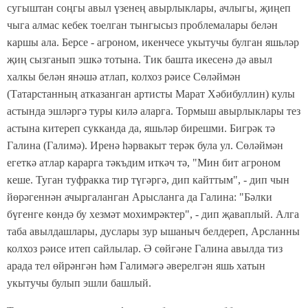
сугыштан соңгы авыл үзенең авырлыклары, ачлыгы, җиңеп
чыга алмас кебек тоелган тынгысыз проблемалары белән
каршы ала. Берсе - агроном, икенчесе укытучы булган яшьләр
җиң сызганып эшкә тотына. Тик башта икесенә дә авыл
халкы белән янәшә атлап, колхоз рәисе Сөләймән
(Татарстанның атказанган артисты Марат Хәбибуллин) кулы
астында эшләргә туры килә аларга. Тормыш авырлыклары тез
астына китереп сукканда да, яшьләр бирешми. Бигрәк тә
Галина (Галимә). Иренә һәрвакыт терәк була ул. Сөләймән
егеткә атлар карарга тәкъдим иткәч тә, "Мин бит агроном
кеше. Туган туфракка тир түгәргә, дип кайттым", - дип чын
йөрәгеннән ачыргаланган Арысланга да Галина: "Бәлки
бүгенге көндә бу хезмәт мохимрәктер", - дип җаваплый. Алга
таба авылдашлары, дуслары зур ышаныч белдереп, Арсланны
колхоз рәисе итеп сайлылар. Ә сөйгәне Галина а
вылда тиз
арада тел өйрәнгән һәм Галимәгә әверелгән яшь хатын
укытучы булып эшли башлый.