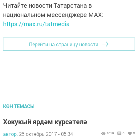
Читайте новости Татарстана в
национальном мессенджере MАХ:
https://max.ru/tatmedia
Перейти на страницу новости
КӨН ТЕМАСЫ
Хокукый ярдәм күрсәтелә
автор,
25 октябрь 2017 - 05:34
1019
0
0