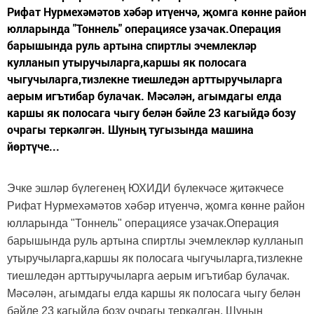
Рифат Нурмехәмәтов хәбәр итүенчә, җомга көнне район
юлларында "Тоннель" операциясе узачак.Операция
барышында руль артына спиртлы эчемлекләр
кулланып утыручыларга,каршы як полосага
чыгучыларга,тизлекне тиешледән арттыручыларга
аерым игътибар булачак. Мәсәлән, агымдагы елда
каршы як полосага чыгу белән бәйле 23 кагыйдә бозу
очрагы теркәлгән. Шуның тугызында машина
йөртүче...
Эчке эшләр бүлегенең ЮХИДИ бүлекчәсе җитәкчесе
Рифат Нурмехәмәтов хәбәр итүенчә, җомга көнне район
юлларында "Тоннель" операциясе узачак.Операция
барышында руль артына спиртлы эчемлекләр кулланып
утыручыларга,каршы як полосага чыгучыларга,тизлекне
тиешледән арттыручыларга аерым игътибар булачак.
Мәсәлән, агымдагы елда каршы як полосага чыгу белән
бәйле 23 кагыйдә бозу очрагы теркәлгән. Шуның