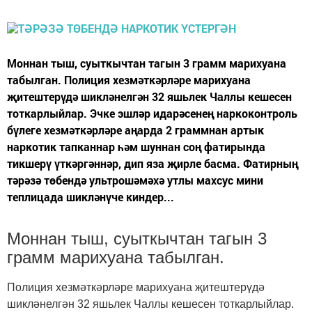
Моннан тыш, суыткычтан тагын 3 грамм марихуана
табылган. Полиция хезмәткәрләре марихуана
җитештерүдә шикләнелгән 32 яшьлек Чаллы кешесен
тоткарлыйлар. Эчке эшләр идарәсенең наркоконтроль
бүлеге хезмәткәрләре аңарда 2 граммнан артык
наркотик тапканнар һәм шуннан соң фатирында
тикшерү үткәргәннәр, дип яза җирле басма. Фатирның
тәрәзә төбендә ультрошәмәхә утлы махсус мини
теплицада шикләнүче киндер...
Моннан тыш, суыткычтан тагын 3
грамм марихуана табылган.
Полиция хезмәткәрләре марихуана җитештерүдә
шикләнелгән 32 яшьлек Чаллы кешесен тоткарлыйлар.