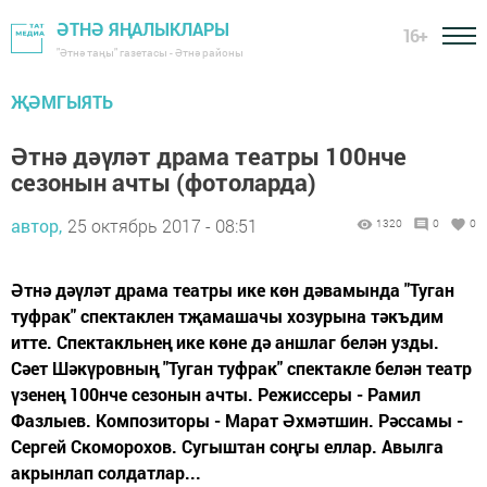
ӘТНӘ ЯҢАЛЫКЛАРЫ
16+
"Әтнә таңы" газетасы - Әтнә районы
ҖӘМГЫЯТЬ
Әтнә дәүләт драма театры 100нче
сезонын ачты (фотоларда)
автор,
25 октябрь 2017 - 08:51
1320
0
0
Әтнә дәүләт драма театры ике көн дәвамында "Туган
туфрак" спектаклен тҗамашачы хозурына тәкъдим
итте. Спектакльнең ике көне дә аншлаг белән узды.
Сәет Шәкүровның "Туган туфрак" спектакле белән театр
үзенең 100нче сезонын ачты. Режиссеры - Рамил
Фазлыев. Композиторы - Марат Әхмәтшин. Рәссамы -
Сергей Скоморохов. Сугыштан соңгы еллар. Авылга
акрынлап солдатлар...