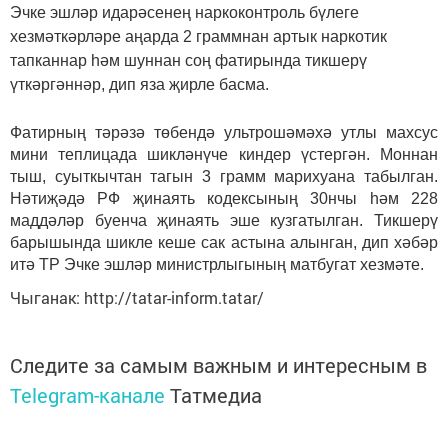
Эчке эшләр идарәсенең наркоконтроль бүлеге
хезмәткәрләре аңарда 2 граммнан артык наркотик
тапканнар һәм шуннан соң фатирында тикшерү
үткәргәннәр, дип яза җирле басма.
Фатирның тәрәзә төбендә ультрошәмәхә утлы махсус
мини теплицада шикләнүче киндер үстергән. Моннан
тыш, суыткычтан тагын 3 грамм марихуана табылган.
Нәтиҗәдә РФ җинаять кодексының 30нчы һәм 228
маддәләр буенча җинаять эше кузгатылган. Тикшерү
барышында шикле кеше сак астына алынган, дип хәбәр
итә ТР Эчке эшләр министрлыгының матбугат хезмәте.
Чыганак: http://tatar-inform.tatar/
Следите за самым важным и интересным в
Telegram-канале
Татмедиа