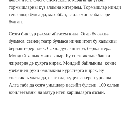
тормышларны күз алдына китердем. Тормышлар нинди
генә авыр булса да, мәхәббәт, гаилә мөнәсәбәтләре
булган.
Сезгә бик зур рәхмәт әйтәсем килә. Әгәр бу сәхнә
булмаса, сезнең театр булмаса ничек итеп бу халыкны
берләштерер идек. Сәхнә дуслаштыра, берләштерә.
Мондый халык мәңге яшәр. Бу спектакльне башка
җирләрдә дә куярга кирәк. Мондый байлыкны, көчне,
үзебезнең рухи байлыкны күрсәтергә кирәк. Бу
спектакль улата да, елата да, күңелгә кереп урнаша.
Алга таба да сезгә уңышлар насыйп булсын. 100 еллык
юбилеегызны да матур итеп каршыларга язсын.