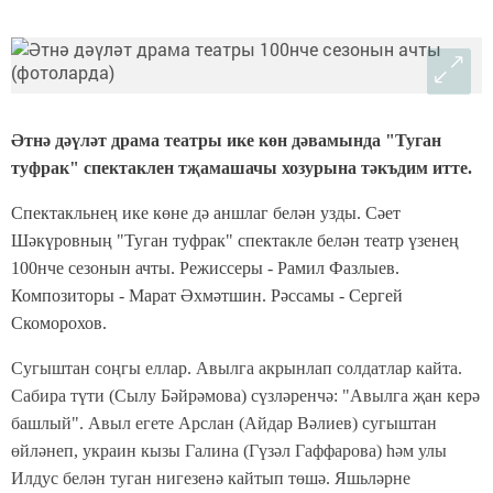
Әтнә дәүләт драма театры ике көн дәвамында "Туган
туфрак" спектаклен тҗамашачы хозурына тәкъдим итте.
Спектакльнең ике көне дә аншлаг белән узды. Сәет
Шәкүровның "Туган туфрак" спектакле белән театр үзенең
100нче сезонын ачты. Режиссеры - Рамил Фазлыев.
Композиторы - Марат Әхмәтшин. Рәссамы - Сергей
Скоморохов.
Сугыштан соңгы еллар. Авылга акрынлап солдатлар кайта.
Сабира
түти
(Сылу
Бәйрәмова) сүзләренчә: "Авылга җан керә
башлый". Авыл егете Арслан (Айдар Вәлиев) сугыштан
өйләнеп, украин кызы Галина (Гүзәл Гаффарова) һәм улы
Илдус белән туган нигезенә кайтып төшә. Яшьләрне