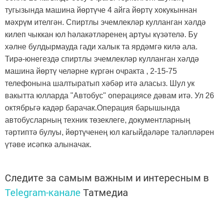
тугызында машина йөртүче 4 айга йөртү хокукыннан
мәхрүм ителгән. Спиртлы эчемлекләр кулланган хәлдә
килеп чыккан юл һәлакәтләренең артуы күзәтелә. Бу
хәлне булдырмауда гади халык та ярдәмгә килә ала.
Тирә-юнегездә спиртлы эчемлекләр кулланган хәлдә
машина йөртү челәрне күргән очракта , 2-15-75
телефонына шалтыратып хәбәр итә аласыз. Шул ук
вакытта юлларда "Автобус" операциясе дәвам итә. Ул 26
октябрьгә кадәр барачак.Операция барышында
автобусларның техник төзеклеге, документларның
тәртиптә булуы, йөртүченең юл кагыйдәләре таләпләрен
үтәве исәпкә алыначак.
Следите за самым важным и интересным в
Telegram-канале
Татмедиа