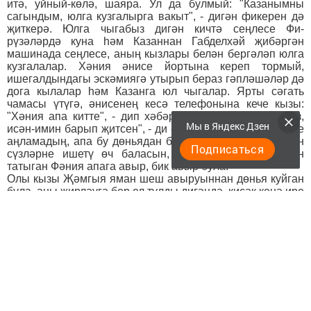
итә, уйный-көлә, шаяра. Ул да булмый: "Казанымны
сагындым, юлга кузгалырга вакыт", - дигән фикерен дә
җит­керә. Юлга чы­габыз дигән кичтә сеңлесе Фи­
рүзәләрдә куна һәм Казаннан Габделхәй җибәр­гән
машинада сеңлесе, аның кызлары белән бергәләп юлга
кузгалалар. Хә­ния әнисе йортына кереп тор­мый,
ишегалдындагы эскәмия­гә утырып бераз гәплә­шәләр дә
до­га кылалар һәм Казанга юл чыгалар. Ярты сәгать
чамасы үтү­гә, әнисенең кесә телефо­ны­на кече кызы:
"Хәния апа китте", - дип хәбәр сала. "Хәвеф-хә­тә­р­сез,
Мы в Яндекс Дзен
исән-имин барып җитсен", - ди әни кеше. "Әни, син мине
аң­ла­мадың, апа бу дөньядан бө­тен­ләйгә китте", - дигән
Подписаться
сүз­ләрне ишетү өч баласын, ирен югалту кайгысын
татыган Фәния апага авыр, бик авыр була.
Олы кызы Җәмгыя яман шеш авыруыннан дөнья куйган
була, аны җирләүгә бер ел тулды ди­гәндә, кисәк кенә ире
Фәр­хелислам бакыйлыкка күчә. Ну­рислам исемле
улының гомере бик кыска була, аңа пычак белән
чәнчиләр. Тимергалиләре юл һә­лакәтендә җан бирә.
Хәзер менә - Хәния. "Теле ачылганнан бирле гел
җырлауда булды ул, - дип хәтер яңарта Фәния апа. -
Әмма тормышы гел җырлап кына узды димәс идем.
Түзде, михнәтләрне җиңәргә көч тапты. Иреннән
аерылган чагында: "Тилермә, кызым, түз инде", - дип
телемне дә әйләндермәдем, аның хәлен белә идем.