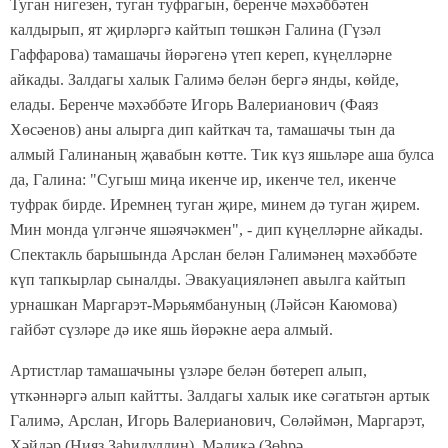
Туган нигезен, туган туфрагын, беренче мәхәббәтен
калдырып, ят җирләргә кайтып төшкән Галина (Гүзәл
Гаффарова) тамашачы йөрәгенә үтеп кереп, күңелләрне
айкады. Залдагы халык Галимә белән бергә янды, көйде,
елады. Беренче мәхәббәте Игорь Валерианович (Фаяз
Хөсәенов) аны алырга дип кайткач та, тамашачы тын да
алмый Галинаның җавабын көтте. Тик күз яшьләре аша булса
да, Галина: "Сугыш миңа икенче ир, икенче тел, икенче
туфрак бирде. Иремнең туган җире, минем дә туган җирем.
Мин монда үлгәнче яшәячәкмен", - дип күңелләрне айкады.
Спектакль барышында Арслан белән Галимәнең мәхәббәте
күп тапкырлар сыналды. Эвакуацияләнеп авылга кайтып
урнашкан Маргарэт-Мәрьямбануның (Ләйсән Каюмова)
гайбәт сүзләре дә ике яшь йөрәкне аера алмый.
Артистлар тамашачыны үзләре белән бөтереп алып,
үткәннәргә алып кайтты. Залдагы халык ике сәгатьтән артык
Галимә, Арслан, Игорь Валерианович, Сөләймән, Маргарэт,
Хәйдәр (Нияз Заһидуллин), Мәликә (Зөһрә