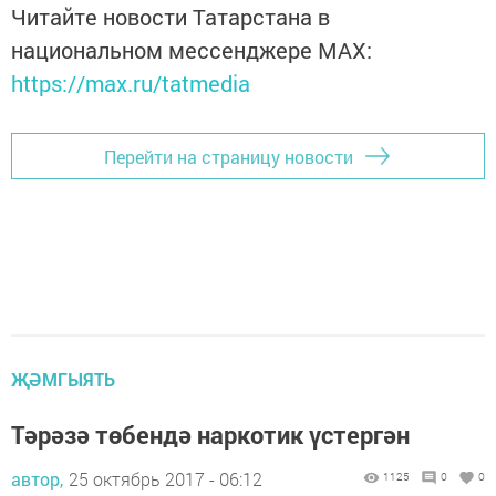
Читайте новости Татарстана в
национальном мессенджере MАХ:
https://max.ru/tatmedia
Перейти на страницу новости
ҖӘМГЫЯТЬ
Тәрәзә төбендә наркотик үстергән
автор,
25 октябрь 2017 - 06:12
1125
0
0