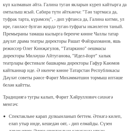
күп калмавын әйтә. Галина туган якларын күреп кайтырга да
омтылыш ясый.
Сабира түти әйткәнчә: "Тән тартмаса да,
туфрак тарта, күрәмсең", - дип уфтанса да, Галина
китми, ул
ире, гаиләсе булган җирдә туган-туфрагы икәнлеген таный.
П
ремьераны тамаша кылырга
беренче көнне
Чаллы татар
дәүләт драма театры директоры Рашат Фәйзрахманов, яшь
режиссер Олег Кинҗәгулов, "Татаркино" оешмасы
директоры Миләүшә Айтуганова, "Идел-йорт" халык
театрлары фестивале башкарма директоры Гафур Каюмов
кайтканнар иде. Ә икенче көнне Татарстан Республикасы
Дәүләт советы рәисе Фәрит Мөхәммәтшин тормыш иптәше
белән кайтты.
Традициягә тугры калып, Фәрит Хәйруллович сәхнәгә
менгәч:
Спектакльне карап дулкынланып беттем. Әтнәгә килеп,
елап утыр инде, кешедән оят, - дип елмайды. Сүзен
дәвам итеп: Әлеге спектакльне караганда үткән