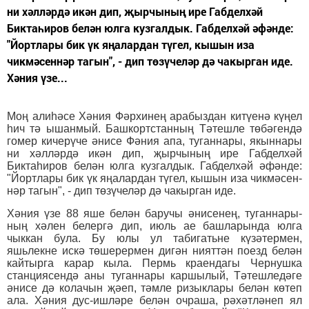
ни хәлләрдә икән дип, җырчының ире Габделхәй
Биктаһиров белән юлга кузгалдык. Габделхәй әфәнде:
"Йортлары бик үк яңалардан түгел, кышын иза
чикмәсен­нәр тагын", - дип төзүчеләр дә чакырган иде.
Хәния үзе...
Моң алиһәсе Хәния Фәрхинең арабыздан китүенә күңел
һич тә ышанмый. Башкортстанның Тәтешле төбәгендә
гомер кичерүче әнисе Фәния апа, туганнары, якыннары
ни хәлләрдә икән дип, җырчының ире Габделхәй
Биктаһиров белән юлга кузгалдык. Габделхәй әфәнде:
"Йортлары бик үк яңалардан түгел, кышын иза чикмәсен­
нәр тагын", - дип төзүчеләр дә чакырган иде.
Хәния үзе 88 яше белән ба­ручы әнисенең, туганнары­
ның хәлен белергә дип, июль ае баш­ларында юлга
чыккан була. Бу юлы ул табигатьне күзәтер­мен,
яшьлекне искә төшерермен дигән нияттән поезд белән
кай­тырга карар кыла. Пермь краен­да­гы Чернушка
станциясен­дә аны туганнары каршылый, Тә­тешле­дәге
әнисе дә колачын җәеп, тәмле ризыклары белән көтеп
ала. Хәния дус-ишләре белән оч­раша, рәхәтләнеп ял