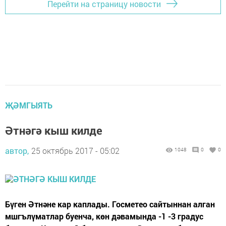
Перейти на страницу новости
ҖӘМГЫЯТЬ
Әтнәгә кыш килде
автор,
25 октябрь 2017 - 05:02
1048
0
0
Бүген Әтнәне кар каплады. Госметео сайтыннан алган
мшгълүматлар буенча, көн дәвамында -1 -3 градус