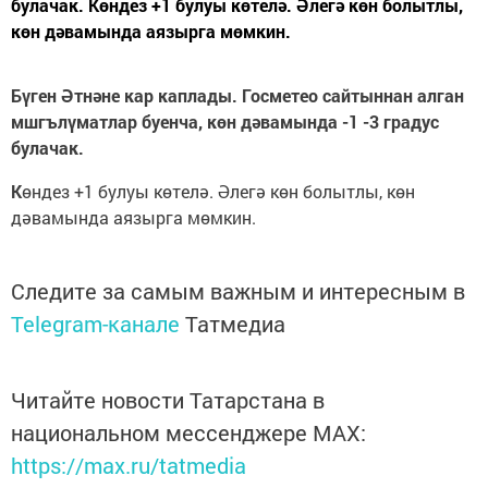
булачак. Көндез +1 булуы көтелә. Әлегә көн болытлы,
көн дәвамында аязырга мөмкин.
Бүген Әтнәне кар каплады. Госметео сайтыннан алган
мшгълүматлар буенча, көн дәвамында -1 -3 градус
булачак.
К
өндез +1 булуы көтелә. Әлегә көн болытлы, көн
дәвамында аязырга мөмкин.
Следите за самым важным и интересным в
Telegram-канале
Татмедиа
Читайте новости Татарстана в
национальном мессенджере MАХ:
https://max.ru/tatmedia