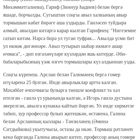
Мөхәммәтгалиева), Гариф (Зиннур Һадиев) белән бергә
яшәде, борчылды. Сугыштан соңгы авыл халкының авыр
тормышын кабат йөрәге аша уздырды. Гаиләсен туйдыра
алмый, авылдан китәргә карар кылган Гарифнең: "Нигеземне
сатып китәм. Нәрсә бирә ул туган туфрак... Авылда үсми бит
ул икмәк дигәннәре. Авыз тутырып шәһәр икмәге ашар
ичмаса", - дип өзгәләнүләре күзләрдән яшь китерде. Әби-
бабаларыбызның үзәк өзгеч тормышлары күз алдыннан узды.
Соңгы күренеш.
Арслан белән Галимәнең бергә гомер
итүләренә
25
булган
.
Инде авырлыклар артта калган.
Мәхәббәт өчпочмагы булырга тиешле конфликт
та
хәл
ителгән - гаилә үз урынында калган, ә Игорь гаилә дустына
әверелгән, авылга кунакка кайтып йөргән. Ул инде хөрмәтле
табип, зур профессор булып җитешкән, өстәвенә, Галина
белән Арсланның кызлары - Тәнзиләнең (Әминә
Ситдыйкова) укытучысы, остазы да икән. Тормыш рәтләнеп
кенә барганда Галина авырып кит
еп,
профессор аның гомере