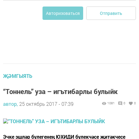
Отправить
Авторизоваться
ҖӘМГЫЯТЬ
“Тоннель” уза – игътибарлы булыйк
автор,
25 октябрь 2017 - 07:39
1081
0
0
Эчке эшләр бүлегенең ЮХИДИ бүлекчәсе җитәкчесе