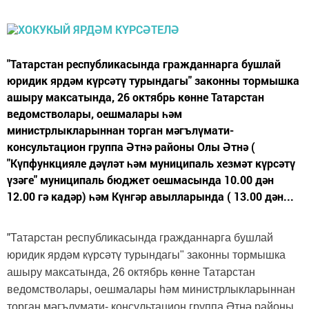
"Татарстан республикасында гражданнарга бушлай
юридик ярдәм күрсәтү турындагы" законны тормышка
ашыру максатында, 26 октябрь көнне Татарстан
ведомстволары, оешмалары һәм
министрлыкларыннан торган мәгълүмати-
консультацион группа Әтнә районы Олы Әтнә (
"Күпфункцияле дәүләт һәм муниципаль хезмәт күрсәтү
үзәге" муниципаль бюджет оешмасында 10.00 дән
12.00 гә кадәр) һәм Күнгәр авылларында ( 13.00 дән...
"
Татарстан республикасында гражданнарга бушлай
юридик ярдәм күрсәтү турындагы" законны тормышка
ашыру максатында, 26 октябрь көнне Татарстан
ведомстволары, оешмалары һәм министрлыкларыннан
торган мәгълүмати- консультацион группа Әтнә районы