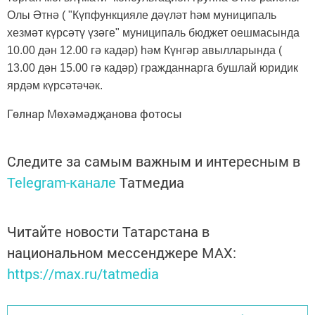
Олы Әтнә ( "Күпфункцияле дәүләт һәм муниципаль
хезмәт күрсәтү үзәге" муниципаль бюджет оешмасында
10.00 дән 12.00 гә кадәр) һәм Күнгәр авылларында (
13.00 дән 15.00 гә кадәр) гражданнарга бушлай юридик
ярдәм күрсәтәчәк.
Гөлнар Мөхәмәдҗанова фотосы
Следите за самым важным и интересным в
Telegram-канале
Татмедиа
Читайте новости Татарстана в
национальном мессенджере MАХ:
https://max.ru/tatmedia