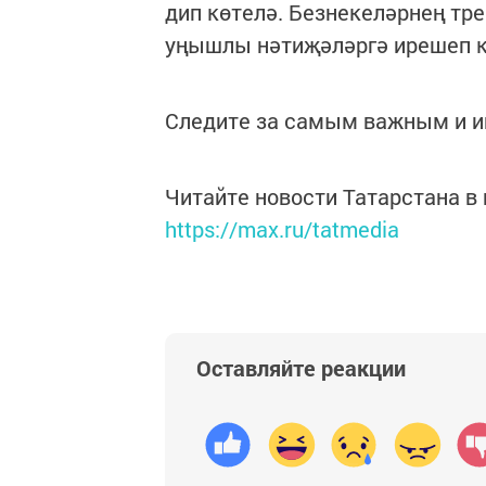
дип көтелә. Безнекеләрнең тре
уңышлы нәтиҗәләргә ирешеп к
Следите за самым важным и 
Читайте новости Татарстана 
https://max.ru/tatmedia
Оставляйте реакции