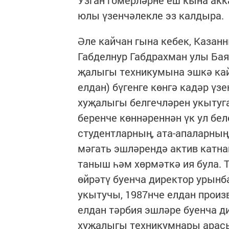
Узган гомерләрне еш кына акка
юлы үзенчәлек­ле эз калдыра.
Әле кайчан гына кебек, Казан
Габделнур Габдрахман улы Баяз
җалыгы техникумына эш­­кә кай
елдан) бүгенге көнгә кадәр үз
хуҗалыгы бел­гечләрен укытуг
беренче көн­нәреннән үк ул бел
сту­дентларның, ата-апалар­ны
мәгать эшләрендә ак­­тив катн
таныш һәм хөр­­мәткә ия була. 
өйрәтү буенча директор урынб
укытучы, 1987нче ел­дан произ
елдан тәрбия эш­ләре буенча д
ху­җа­лыгы техникумнары ара­сы