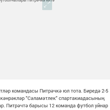
етләр командасы Питрәчкә юл тота. Биредә 2-5
өлкәнрәкләр "Сәламәтлек" спартакиадасының
. Питрәчтә барысы 12 команда футбол уйнар