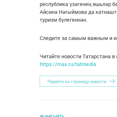
республика үзәгенең яшьләр б
Айсинә Нәгыймова да катнашты"
туризм бүлегеннән.
Следите за самым важным и 
Читайте новости Татарстана 
https://max.ru/tatmedia
Перейти на страницу новости
ҖӘМГЫЯТЬ