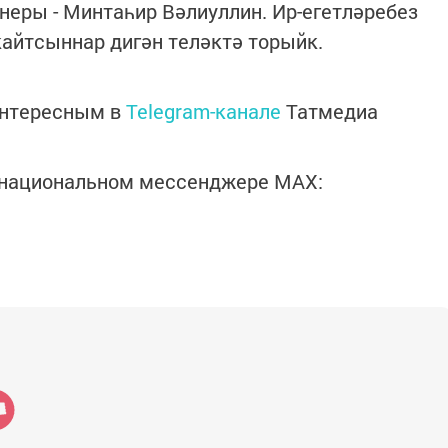
неры - Минтаһир Вәлиуллин. Ир-егетләребез
айтсыннар дигән теләктә торыйк.
интересным в
Telegram-канале
Татмедиа
в национальном мессенджере MАХ: