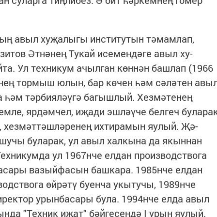
н суларга тиңлибез. Ә бит һәркемнең гомер
ның авыл хуҗалыгы институтын тәмамлап,
итов Әтнәнең Ту­кай исемендәге авыл ху­­
та. Ул техникум ачыл­ган көннән башлап (1966
енең тормыш юлын, бар көчен һәм сә­ләтен авы
а һәм тәрбияләүгә багышлый. Хезмәтенең
ем­ле, ярдәмчел, иҗади эш­ләүче белгеч булара
ң, хезмәттәшләренең ихтирамын яулый. Җә­­
ашучы буларак, ул авыл халкына да якыннан
Техни­кум­да ул 1967нче елдан производствога
асары вазыйфасын баш­кара. 1985нче ел­дан
водствога өй­рәтү буенча укытучы, 1989нче
иректор урын­басары була. 1994нче елда авыл
нда "Техник иҗат" бәй­гесендә I урын яу­лый.