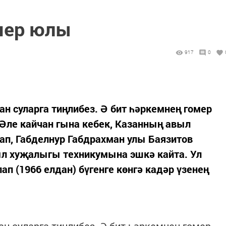
мер юлы
917
0
ан суларга тиңлибез. Ә бит һәркемнең гомер
 Әле кайчан гына кебек, Казанның авыл
п, Габделнур Габдрахман улы Баязитов
л ху­­җалыгы техникумына эш­­кә кайта. Ул
ап (1966 елдан) бүгенге көнгә кадәр үзенең