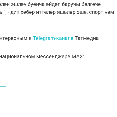
елән эшләү буенча әйдәп баручы белгече
, - дип хәбәр иттеләр яшьләр эше, спорт һәм
интересным в
Telegram-канале
Татмедиа
в национальном мессенджере MАХ: