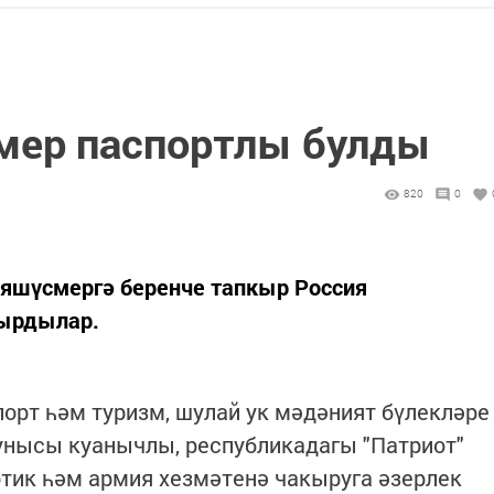
мер паспортлы булды
820
0
 яшүсмергә беренче тапкыр Россия
ырдылар.
порт һәм туризм, шулай ук мәдәният бүлекләре
унысы куанычлы, республикадагы "Патриот"
тик һәм армия хезмәтенә чакыруга әзерлек