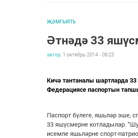
ҖӘМГЫЯТЬ
Әтнәдә 33 яшүс
автор,
1 октябрь 2014 - 09:23
Кичә тантаналы шартларда 33
Федерациясе паспортын тапш
Паспорт бүлеге, яшьләр эше, с
33 яшүсмерне котладылар. "Ш
исемле яшьләрне спорт-патрио