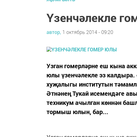
Үзенчәлекле го
автор,
1 октябрь 2014 - 09:20
Узган гомерләрне еш кына акк
юлы үзенчәлек­ле эз калдыра.
хуҗалыгы институтын тәмамла
Әтнәнең Ту­кай исемендәге авы
техникум ачыл­ган көннән башл
тормыш юлын, бар...