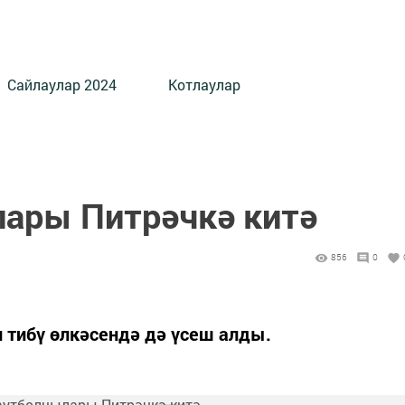
Сайлаулар 2024
Котлаулар
ары Питрәчкә китә
856
0
 тибү өлкәсендә дә үсеш алды.