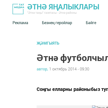
ӘТНӘ ЯҢАЛЫКЛАРЫ
"Әтнә таңы" газетасы - Әтнә районы
Реклама
Безнең геройлар
Бәйге
ҖӘМГЫЯТЬ
Әтнә футболчыл
автор,
1 октябрь 2014 - 09:30
Соңгы елларны районыбыз туп