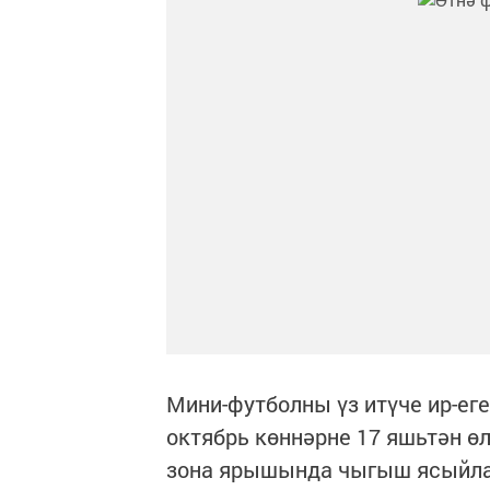
Мини-футболны үз итүче ир-ег
октябрь көннәрне 17 яшьтән 
зона ярышында чыгыш ясыйлар