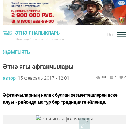
ӘТНӘ ЯҢАЛЫКЛАРЫ
16+
"Әтнә таңы" газетасы - Әтнә районы
ҖӘМГЫЯТЬ
Әтнә ягы әфганчылары
автор,
15 февраль 2017 - 12:01
969
0
0
Әфганчыларның һәлак булган хезмәттәшләрен искә
алуы - районда матур бер традициягә әйләнде.