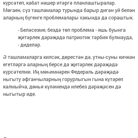
күрсәтеп, кабат нәшер итәргә планлаштыралар.
Мөгаен, сүз ташламалар турында барыр дигән уй белән
аларның бүгенге проблемалары хакында да сораштык.
- Беләсезме, бездә төп проблема - яшь буынга
җитәрлек дәрәҗәдә патриотик тәрбия булмауда,
- диделәр.
Ә ташламаларга килсәк, дөрестән дә, утны-суны кичкән
егетләргә аларның берсе дә җитәрлек дәрәҗәдә
күрсәтелми. Иң мөһимнәрен Федераль дәрәҗәдә
ныгыту әфганчыларның горурлыгын гына күтәреп
калмыйча, дөнья күләмендә илебез дәрәҗәсен дә
ныгытыр иде.