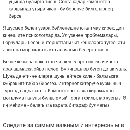
уңында булырга тиеш. Соңга кадәр компьютер
каршында утыра икән - бу беренче билгеләрнең
берсе.
Яшүсмер белән үзара бәйләнешне югалтмау кирәк, дип
киңәш итә психологлар да. Ул үзенең проблемалары,
борчулары белән интернеттагы чит кешеләргә түгел, әти-
әнисенә мөрәҗәгать итә алачагын белергә тиеш.
Безне кечкенә вакыттан чит кешеләргә ишек ачмаска,
аралашмаска өйрәттеләр. Бу киңәшләр бүген дә актуаль.
Шуңа да әти- әниләргә шуны әйтәсе килә - балагызга
күбрәк игътибар бирегез. Интернет китерүче куркыныч
турында аңлатыгыз. Компьютерыгызда кирәкмәгән
мәгълүмат алуны булдырмый торган фильтлар куегыз. Ә
иң мөһиме - балагызга карата битараф булмагыз.
Следите за самым важным и интересным в