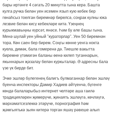
бары иртәнге 4 сәгать 20 минутта гына керә. Башта
кулга ручка белән уен исемен язып кую кебек бер
гөнаһсыз тоелган биремнәр бирелсә, соңрак кулны юка
лезвие белән кисү кебекләре китә. Үзеңнең
курыкмавыңны күрсәт, янәсе. Һәм бу әле башы гына.
Менә шулай уен уйный "кураторлар". Уен 50 биремнән
тора. Көн саен бер бирем. Соңгы көнне уенга нокта
куела, димәк, бала гомеренә дә. Тиешле вакытта
биремне үтәмәгән баланы өенә килеп туганнарын,
якыннарын җәзалау белән куркыталар. Ә адресны бала
үзе үк бирде бит.
Эчке эшләр бүлегенең балигъ булмаганнар белән эшләү
буенча инспекторы Дамир Хадиев әйтүенчә, бүгенге
көндә балаларыбыз интернет челтәре аша гаилә
традицияләрен җимерүче, җинаять эшләүгә, көчләүгә,
мәрхәмәтсезлеккә этәрүче, порнография һәм
җәмгыятькә зыян китерә торган яшәү рәвеше алып