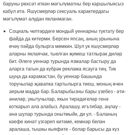
баруны рөхсәт иткән мәгълүматны бер каршылыксыз
кабул итә. Яшүсмерләр сексуаль характердагы
мәгълүмат алудан якланмаган.
Социаль челтәрдәге мондый уеннарны туктату бер
файда да китерми. Берсен япсаң, аның урынына
өчәү пәйда булырга мөмкин. Шул ук яшүсмерләр
аларны яклаячак, тыелган җимеш татлырак диләр
бит. Әлеге уеннар турында язмалар бастыру да
аларга тагын да күбрәк реклама ясауга тиң. Тик
шуңа да карамастан, бу уеннар башында
торучылар җавапка тартылырга тиеш, моның өчен
аерым маддә бар. Баларыбызны бары үзебез - әти-
әниләр, укытучылар, якын тирәдәгеләр генә
коткарып ала алабыз. Аралашу, игътибар, аңлау -
әнә шулар турында онытмыйк, ди ул. - Баланың
кәефе кинәт үзгәреп китәме, кемнәр белән
аралаша, тышкы кыяфәте - болар барысы да күз