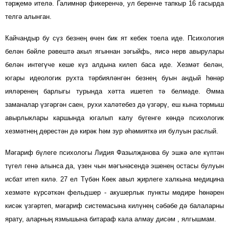
тәрҗемә ителә.
Галимн
әр фикеренчә, ул беренче тапкыр 16 гасырда
телгә алынган.
Кайчандыр бу сүз безнең өчен бик ят кебек тоела иде. Психология
белән бәйле рәвештә акыл ягыннан зәгыйфь, яисә нерв авырулары
белән интегүче кеше күз алдына килеп баса иде. Хезмәт белән,
югары идеологик рухта тәрбияләнгән безнең буын андый һөнәр
ияләренең барлыгы турында хәтта ишетеп тә белмәде. Әмма
заманалар үзгәргән саен, рухи халәтебез дә үзгәрү, еш кына тормыш
авырлыклары каршында югалып калу бүгенге көндә психологик
хезмәтнең дөрестән дә кирәк һәм зур әһәмияткә ия булуын раслый.
Мәгариф бүлеге психологы Лидия Фазылҗанова бу эшкә әле күптән
түгел генә алынса да, үзен чын мәгънәсендә эшенең остасы булуын
исбат итеп килә. 27 ел Түбән Көек авыл җирлеге халкына медицина
хезмәте күрсәткән фельдшер - акушерлык пункты мөдире һөнәрен
кисәк үзгәртеп, мәгариф системасына килүнең сәбәбе дә балаларны
ярату, аларның язмышына битараф кала алмау дисәм , ялгышмам.