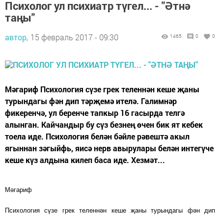
Психолог ул психиатр түгел... - "Әтнә
таңы"
автор,
15 февраль 2017 - 09:30
1465
0
0
Мәгариф Психология сүзе грек теленнән кеше җаны
турындагы фән дип тәрҗемә ителә. Галимнәр
фикеренчә, ул беренче тапкыр 16 гасырда телгә
алынган. Кайчандыр бу сүз безнең өчен бик ят кебек
тоела иде. Психология белән бәйле рәвештә акыл
ягыннан зәгыйфь, яисә нерв авырулары белән интегүче
кеше күз алдына килеп баса иде. Хезмәт...
Мәгариф
Психология сүзе грек теленнән кеше җаны турындагы фән дип