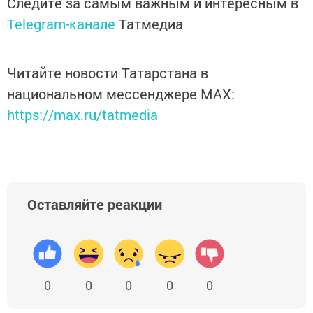
Следите за самым важным и интересным в
Telegram-канале
Татмедиа
Читайте новости Татарстана в
национальном мессенджере MАХ:
https://max.ru/tatmedia
Оставляйте реакции
0
0
0
0
0