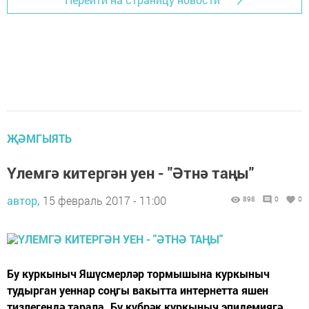
ҖӘМГЫЯТЬ
Үлемгә китергән уен - "Әтнә таңы"
автор,
15 февраль 2017 - 11:00
898
0
0
Бу куркыныч Яшүсмерләр тормышына куркыныч
тудырган уеннар соңгы вакытта интернетта яшен
тизлегендә тарала. Бу күбрәк куркыныч эпидемиягә