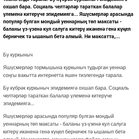
охшап бара. Социаль челтәрләр тараткан балалар
үлеменә китерүче эпидемиягә... Яшүсмерләр арасында
популяр булган мондый уеннарның төп максаты -
баланы үз-үзенә кул салуга китерү икәненә генә күңел
берничек тә ышанып бетә алмый. Ни максатта,...
Бу куркыныч
Яшүсмерләр тормышына куркыныч тудырган уеннар
соңгы вакытта интернетта яшен тизлегендә тарала.
Бу күбрәк куркыныч эпидемиягә охшап бара. Социаль
челтәрләр тараткан балалар үлеменә китерүче
эпидемиягә...
Яшүсмерләр арасында популяр булган мондый
уеннарның төп максаты - баланы үз-үзенә кул салуга
китерү икәненә генә күңел берничек тә ышанып бетә