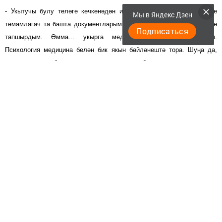
- Укытучы булу теләге кечкенәдән иң зур хыялым иде. Мәктәпне
Мы в Яндекс Дзен
тәмамлагач та башта документларымны Арча педагогия көллиятенә
Подписаться
тапшырдым. Әмма... укырга медицина көллиятенә кердем.
Психология медицина белән бик якын бәйләнештә тора. Шуңа да,
еллар узып, кабат уку мөмкинлеге тугач, бер икеләнүсез мәктәп,
балалар белән бәйле һөнәрне сайладым, - ди Лидия үзе.
Идарә итү, икътисад һәм хокук институтының педагогия һәм
психология бүлегендә педагог -психолог, психология укытучысы
белемен алган. 2009 елда бу уку йортын тәмамлаганнан соң да,
байтак вакыт элеккеге эшен дәвам иткән. 2015 елның языннан исә
мәгариф бүлеге психологы булып эшли башлаган.
Ул чорда әле мәктәп укучыларының психологик халәтен
ачыклау буенча тикшерүләр уздырылмаган иде. Моның өчен
тестлар килгән килүлеккә, тик психолог булмау сәбәпле
аларны үткәрү өчен мөмкинлек булмаган. Эшне әнә шуннан
башладым. Нәтиҗәсе дә озак көттермәде. Башлангыч