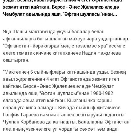
хезмәт итеп кайткан. Берсе - Әнәс Җәләлиев әле дә
Чембулат авылында яши, "Әфган шулпасы"ннан...
Яңа Шашы мәктәбендә укучы балалар белән
әфганчыларга багышланган махсус чара уздырганнар.
"Әфганстан - йөрәкләрдә мәңге төзәлмәс яра" исемле
әлеге тематик кичәне китапханәче Надия Нәҗмиева
оештырган.
"Мәктәпнең 5 сыйныфлары катнашында узды. Безнең
авыл җирлегеннән 4 егет Әфганстанда хезмәт итеп
кайткан. Берсе - Әнәс Җәләлиев әле дә Чембулат
авылында яши, "Әфган шулпасы"ннан 1980-1982
елларда авыз итеп кайткан. Кызганычка каршы
очрашуга килә алмады. Кичәдә сыйныф җитәкчесе
Гөлфия Гәрәева һәм мәктәпнең оештыручы педагогы
Чулпан Корбанова да катнашты. Балаларны Әфганстан
иле, аның үзенчәлеге, ул чордагы сәясәт һәм анда