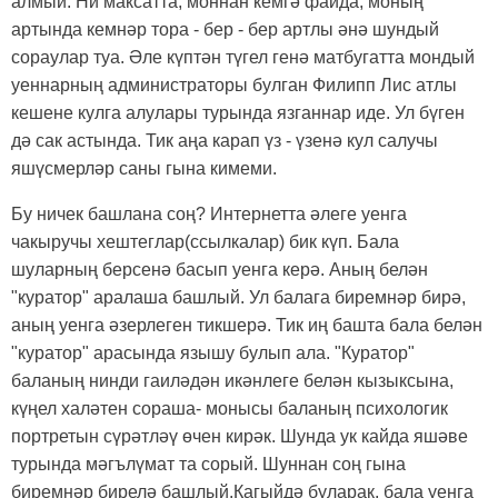
алмый. Ни максатта, моннан кемгә файда, моның
артында кемнәр тора - бер - бер артлы әнә шундый
сораулар туа. Әле күптән түгел генә матбугатта мондый
уеннарның администраторы булган Филипп Лис атлы
кешене кулга алулары турында язганнар иде. Ул бүген
дә сак астында. Тик аңа карап үз - үзенә кул салучы
яшүсмерләр саны гына кимеми.
Бу ничек башлана соң? Интернетта әлеге уенга
чакыручы хештеглар(ссылкалар) бик күп. Бала
шуларның берсенә басып уенга керә. Аның белән
"куратор" аралаша башлый. Ул балага биремнәр бирә,
аның уенга әзерлеген тикшерә. Тик иң башта бала белән
"куратор" арасында язышу булып ала. "Куратор"
баланың нинди гаиләдән икәнлеге белән кызыксына,
күңел халәтен сораша- монысы баланың психологик
портретын сүрәтләү өчен кирәк. Шунда ук кайда яшәве
турында мәгълүмат та сорый. Шуннан соң гына
биремнәр бирелә башлый.
Кагыйд
ә буларак, бала уенга