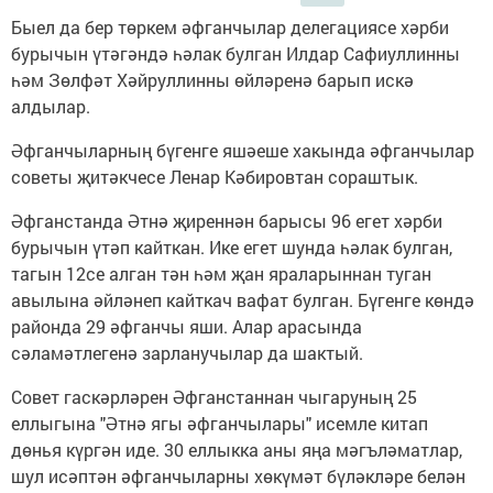
Быел да бер төркем әфганчылар делегациясе хәрби
бурычын үтәгәндә һәлак булган Илдар Сафиуллинны
һәм Зөлфәт Хәйруллинны өйләренә барып искә
алдылар.
Әфганчыларның бүгенге яшәеше хакында әфганчылар
советы җитәкчесе Ленар Кәбировтан сораштык.
Әфганстанда Әтнә җиреннән барысы 96 егет хәрби
бурычын үтәп кайткан. Ике егет шунда һәлак булган,
тагын 12се алган тән һәм җан яраларыннан туган
авылына әйләнеп кайткач вафат булган. Бүгенге көндә
районда 29 әфганчы яши. Алар арасында
сәламәтлегенә зарланучылар да шактый.
Совет гаскәрләрен Әфганстаннан чыгаруның 25
еллыгына "Әтнә ягы әфганчылары" исемле китап
дөнья күргән иде. 30 еллыкка аны яңа мәгъләматлар,
шул исәптән әфганчыларны хөкүмәт бүләкләре белән