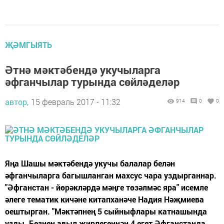
ҖӘМГЫЯТЬ
Әтнә мәктәбендә укучыларга
әфганчылар турында сөйләделәр
автор,
15 февраль 2017 - 11:32
914
0
0
Яңа Шашы мәктәбендә укучы балалар белән
әфганчыларга багышланган махсус чара уздырганнар.
"Әфганстан - йөрәкләрдә мәңге төзәлмәс яра" исемле
әлеге тематик кичәне китапханәче Надия Нәҗмиева
оештырган. "Мәктәпнең 5 сыйныфлары катнашында
узды. Безнең авыл җирлегеннән 4 егет Әфганстанда