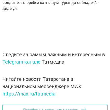
солдат егетләребез катнашуы турында сөйләдек", -
диде ул.
Следите за самым важным и интересным в
Telegram-канале
Татмедиа
Читайте новости Татарстана в
национальном мессенджере MАХ:
https://max.ru/tatmedia
Перейти на страницу новости