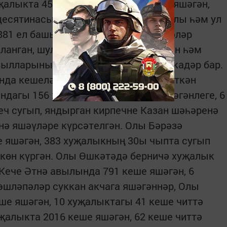
алыкта 4573 ир-ат, 4576 хатын-кыз яшәгән,
десятинасы сөрелгән. Олы Әтнә авылы һәм ул
881 ел башында русча язылган гаиләләр
анган, шул исәптән Кече Әтнә, Түбән һәм
вылларыныкы 1901 елның май аена кадәр бар.
ында кешеләрнең шөгыльләрен курсәткән
дагы 156 хуҗалыкта 1008 кеше яшәгәнлеге, 6
ч сугып, яндырган кирпечне Казан шәһәренә
нә яшәүләре күрсәтелгән. Олы Бәрәзә
е яшәгән, 383 хуҗалыкның 30ы чыпта сугып
 көн күргән. Олы Өшкәтәдә берничә хуҗалык
 Кече Әтнә авылында 791 кеше яшәгән, 6
 эшләпәләр суккан акчага яшәгәннәр, Олы
еше яшәгән, 10 хуҗалыктагы 41 кеше читтә
җалыкта 2016 кеше яшәгән, 62 кеше читтә