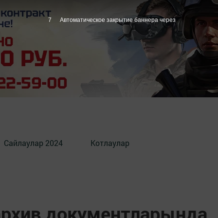
6
Автоматическое закрытие баннера через
Сайлаулар 2024
Котлаулар
архив документларында