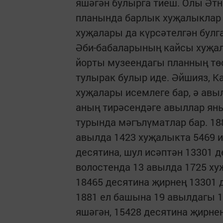
яшәгән булырга тиеш. Олы Әт
планында барлык хуҗалыклар д
хуҗалары да күрсәтелгән булг
Әби-бабаларының кайсы хуҗал
йорты музеендагы планның төс
тулырак булыр иде. Әйшияз, К
хуҗалары исемлеге бар, ә авы
аның тирәсендәге авыллар ян
турында мәгълүматлар бар. 18
авылда 1423 хуҗалыкта 5469 и
десятина, шул исәптән 13301 
волостенда 13 авылда 1725 хуҗ
18465 десятина җирнең 13301 
1881 ел башына 19 авылдагы 1
яшәгән, 15428 десятина җирне