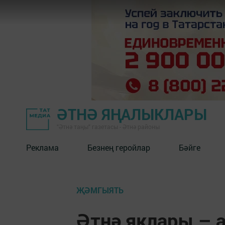
ӘТНӘ ЯҢАЛЫКЛАРЫ
"Әтнә таңы" газетасы - Әтнә районы
Реклама
Безнең геройлар
Бәйге
ҖӘМГЫЯТЬ
Әтнә яклары – 