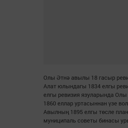
Олы Әтнә авылы 18 гасыр реви
Алат юлындагы 1834 елгы реви
елгы ревизия язуларында Олы 
1860 еллар уртасыннан үзе вол
Авылның 1895 елгы төсле план
муниципаль советы бинасы ур