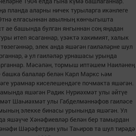
челәрне 1904 елда гына күмә башлаганнар.
ңа планда аларны ничек турыларга икәнлеге
 Әтнә елгасыннан авылның көнчыгышта
ст ае башында булган янгыннан соң яңадан
уры итеп ясаганнар, үзәктә хакимият, халык
төзегәннәр, элек анда яшәгән гаиләләрне шул
ганнар, ә ул гаиләләр урнашасы урында
арганнар. Мәсәлән, тормыш иптәшем Наиләнең
ге башка балалар белән Карл Маркс һәм
ге урамнар киселешендәге почмакта яшәгән.
амында яшәгән Радик Нуриәхмәт улы әйтүе
мәт Шаһиәхмәт улы Габделмәннәфов гаиләсе
мының элекке бинасы урынында яшәгән. Ул
мда яшәүче Хәнәфиевләр белән бер тамырдан
әнәфи Шәрәфетдин улы Таһиров та шул тирәдә