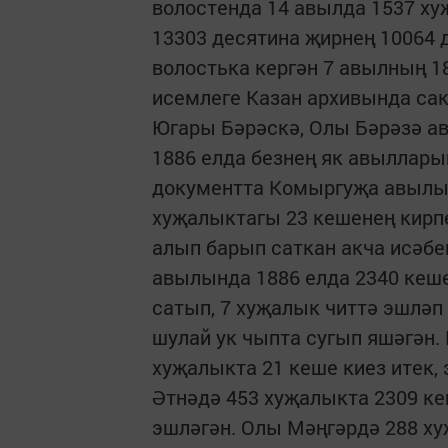
волостенда 14 авылда 1537 хуҗ
13303 десятина җирнең 10064 
волостька кергән 7 авылның 1
исемлеге Казан архивында сакл
Югары Бәрәскә, Олы Бәрәзә а
1886 елда безнең як авыллар
документта Комыргуҗа авылын
хуҗалыктагы 23 кешенең кирпе
алып барып саткан акча исәбе
авылында 1886 елда 2340 кеш
сатып, 7 хуҗалык читтә эшләп
шулай ук чыпта сугып яшәгән.
хуҗалыкта 21 кеше киез итек,
Әтнәдә 453 хуҗалык­та 2309 к
эшләгән. Олы Мәңгәрдә 288 ху