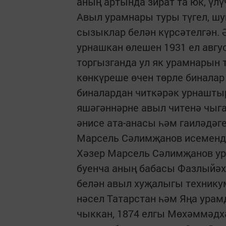
аның артында зират та юк, үлү
Авыл урамнары туры түгел, шу
сызыклар белән күрсәтелгән.
урнашкан өлешен 1931 ел авгу
торгызганда ул як урамнарын т
көнкүреше өчен төрле биналар 
биналардан читкәрәк урнаштыр
яшәгәннәрне авыл читенә чыг
әнисе ата-ана­сы һәм гаиләдә
Марсель Сәлимҗанов исемендә
Хәзер Марсель Сәлимҗанов ур
буенча аның бабасы Фазлыйәх
белән авыл хуҗалыгы технику
нәсел Татарстан һәм Яңа ура
чыккан, 1874 елгы Мөхәммәдх