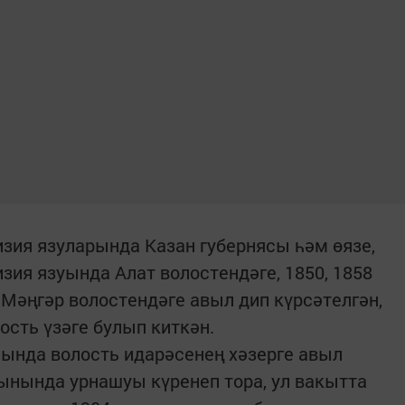
зия язуларында Казан губернясы һәм өязе,
зия язуында Алат волостендәге, 1850, 1858
Мәңгәр волостендәге авыл дип күрсәтелгән,
ость үзәге булып киткән.
ында волость идарәсенең хәзерге авыл
ынында урнашуы күренеп тора, ул вакытта