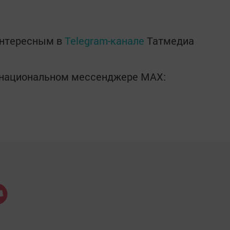
интересным в
Telegram-канале
Татмедиа
в национальном мессенджере MАХ: