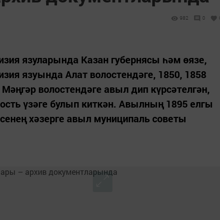
982
0
зия язуларында Казан губернясы һәм өязе,
зия язуында Алат волостендәге, 1850, 1858
Мәңгәр волостендәге авыл дип күрсәтелгән,
лость үзәге булып киткән. Авылның 1895 елгы
сенең хәзерге авыл муниципаль советы