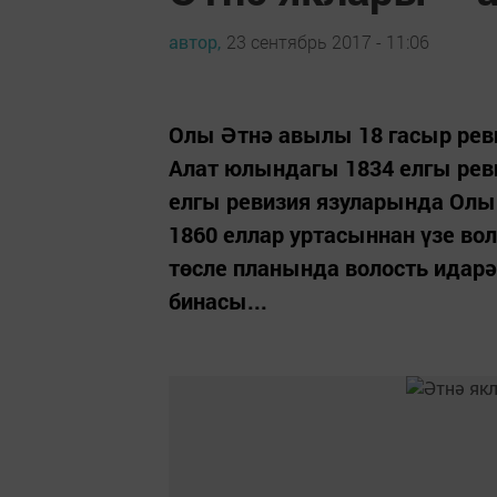
автор,
23 сентябрь 2017 - 11:06
Олы Әтнә авылы 18 гасыр реви
Алат юлындагы 1834 елгы реви
елгы ревизия язуларында Олы 
1860 еллар уртасыннан үзе во
төсле планында волость идарә
бинасы...