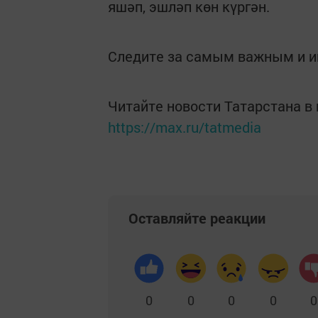
яшәп, эшләп көн күргән.
Следите за самым важным и 
Читайте новости Татарстана 
https://max.ru/tatmedia
Оставляйте реакции
0
0
0
0
0