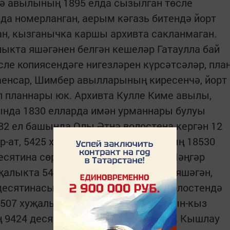
нә авылының 1895 елда сызылган төсле
а номерланган, аерым кәгазь битендә йорт
ан, кызганычка каршы архивта сакланмаган.
ыкта яшәгәнен белгән кешеләр Гатаулла бай
ле копиясендәге нигезләрен күрсәтсәләр, пла
аенсар, Шимбер авылларының киресенчә, йорт
л планнары юк. Архивта Кулле Киме авылы,
ында 1830 елларда имән урманнары булуы
82 ел башында Олы Әтнә волостена кергән 12
р-ат, 5425 хатын-кыз яшәгән, аларның 18530
десятина сөрү җирләре булган. Олы Мәңгәр
алык­та 5474 ир-ат, 5171 хатын-кыз яшәгән,
десятинасы сөрелгән. Күлле Киме волос­тендә
507 хуҗалыкта 4445 ир-ат, 4488 хатын-кыз
ң 9424 десятинасы сөрү җире булган. Кышлау