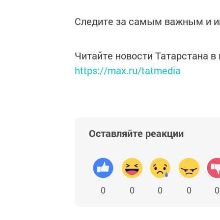
Следите за самым важным и 
Читайте новости Татарстана 
https://max.ru/tatmedia
Оставляйте реакции
0
0
0
0
0