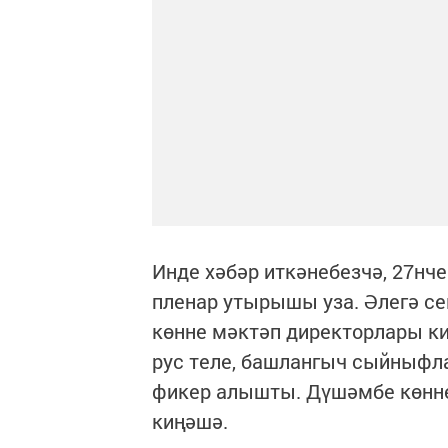
Инде хәбәр иткәнебезчә, 27нч
пленар утырышы уза. Әлегә с
көнне мәктәп директорлары к
рус теле, башлангыч сыйныфл
фикер алышты. Дүшәмбе көнне
киңәшә.