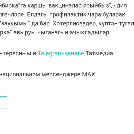
ибирка"га каршы вакциналар ясыйбыз", - дип
елгечләре. Елдагы профилактик чара буларак
"заукымы" да бар. Хәтерлисездер, күптән түгел
ирка" авыруы чыганагын ачыкладылар.
интересным в
Telegram-канале
Татмедиа
в национальном мессенджере MАХ: