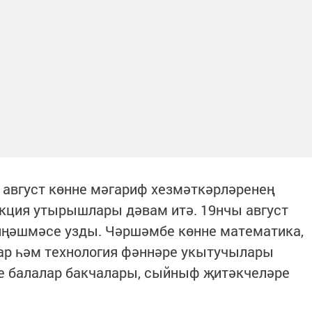
е август көнне мәгариф хезмәткәрләренең
екция утырышлары дәвам итә. 19нчы август
иңәшмәсе узды. Чәршәмбе көнне математика,
ар һәм технология фәннәре укытучылары
 балалар бакчалары, сыйныф җитәкчеләре