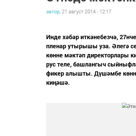
автор,
21 август 2014 - 12:17
Инде хәбәр иткәнебезчә, 27нч
пленар утырышы уза. Әлегә с
көнне мәктәп директорлары к
рус теле, башлангыч сыйныфл
фикер алышты. Дүшәмбе көнн
киңәшә.