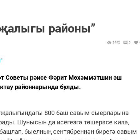
уҗалыгы районы”
2442
0
әт Советы рәисе Фәрит Мөхәммәтшин эш
ектау районнарында булды.
 хуҗалыгындагы 800 баш савым сыерларына
рады. Шунысын да исегезгә төшерәсе килә,
ә башлап, быелның сентябреннән бирегә савым