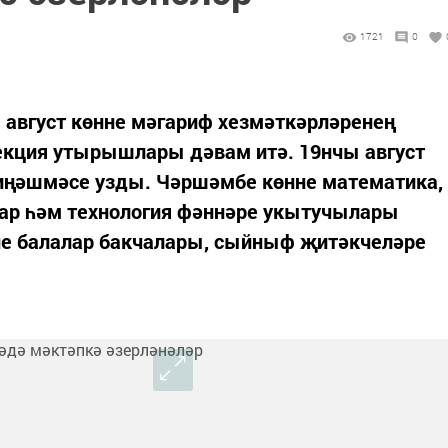
1721
0
е август көнне мәгариф хезмәткәрләренең
екция утырышлары дәвам итә. 19нчы август
иңәшмәсе узды. Чәршәмбе көнне математика,
ар һәм технология фәннәре укытучылары
е балалар бакчалары, сыйныф җитәкчеләре