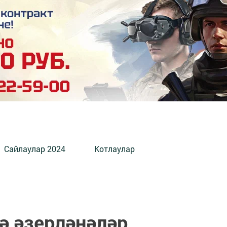
Сайлаулар 2024
Котлаулар
ә әзерләнәләр