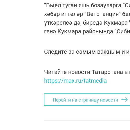
"Быел туган яшь бозауларга "С
хәбәр иттеләр "Ветстанция" б
үткәрелсә дә, биредә Кукмара 
генә Кукмара районында "Сиб
Следите за самым важным и 
Читайте новости Татарстана 
https://max.ru/tatmedia
Перейти на страницу новости