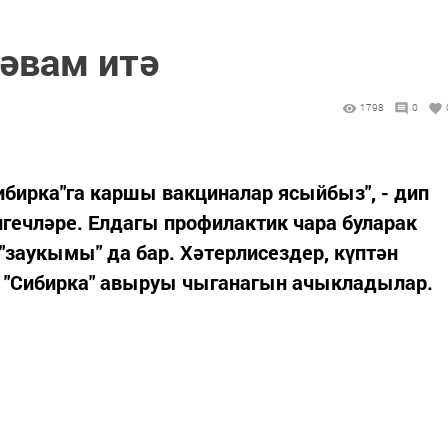
әвам итә
1798
0
Сибирка"га каршы вакциналар ясыйбыз", - дип
лгечләре. Елдагы профилактик чара буларак
"заукымы" да бар. Хәтерлисездер, күптән
а "Сибирка" авыруы чыганагын ачыкладылар.