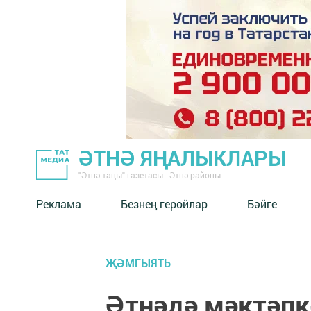
ӘТНӘ ЯҢАЛЫКЛАРЫ
"Әтнә таңы" газетасы - Әтнә районы
Реклама
Безнең геройлар
Бәйге
ҖӘМГЫЯТЬ
Әтнәдә мәктәпк