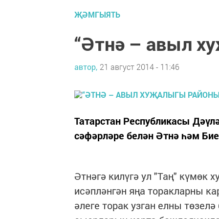
ҖӘМГЫЯТЬ
“Әтнә – авыл х
автор,
21 август 2014 - 11:46
Татарстан Республикасы Дәүл
сәфәрләре белән Әтнә һәм Би
Әтнәгә килүгә ул "Таң" күмөк
исәпләнгән яңа торакларны ка
әлеге торак узган елны төзел