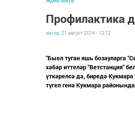
ҖӘМГЫЯТЬ
Профилактика д
автор,
21 август 2014 - 12:12
"Быел туган яшь бозауларга "
хәбәр иттеләр "Ветстанция" бе
үткәрелсә дә, биредә Кукмара 
түгел генә Кукмара районынд