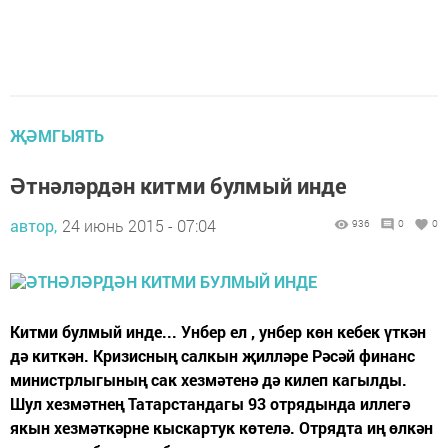
ҖӘМГЫЯТЬ
Әтнәләрдән китми булмый инде
автор,
24 июнь 2015 - 07:04
936
0
0
Китми булмый инде... Унбер ел , унбер көн кебек үткән
дә киткән. Кризисның салкын җилләре Рәсәй финанс
министрлыгының сак хезмәтенә дә килеп кагылды.
Шул хезмәтнең Татарстандагы 93 отрядында иллегә
якын хезмәткәрне кыскартук көтелә. Отрядта иң өлкән