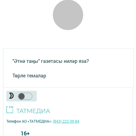
"Әтнә таңы" газетасы ниләр яза?
Төрле темалар
Телефон АО «ТАТМЕДИА»:
(843) 222 09 84
16+