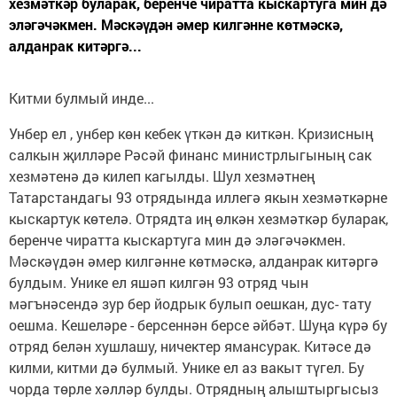
хезмәткәр буларак, беренче чиратта кыскартуга мин дә
эләгәчәкмен. Мәскәүдән әмер килгәнне көтмәскә,
алданрак китәргә...
Китми булмый инде...
Унбер ел , унбер көн кебек үткән дә киткән. Кризисның
салкын җилләре Рәсәй финанс министрлыгының сак
хезмәтенә дә килеп кагылды. Шул хезмәтнең
Татарстандагы 93 отрядында иллегә якын хезмәткәрне
кыскартук көтелә. Отрядта иң өлкән хезмәткәр буларак,
беренче чиратта кыскартуга мин дә эләгәчәкмен.
Мәскәүдән әмер килгәнне көтмәскә, алданрак китәргә
булдым. Унике ел яшәп килгән 93 отряд чын
мәгънәсендә зур бер йодрык булып оешкан, дус- тату
оешма. Кешеләре - берсеннән берсе әйбәт. Шуңа күрә бу
отряд белән хушлашу, ничектер ямансурак. Китәсе дә
килми, китми дә булмый. Унике ел аз вакыт түгел. Бу
чорда төрле хәлләр булды. Отрядның алыштыргысыз