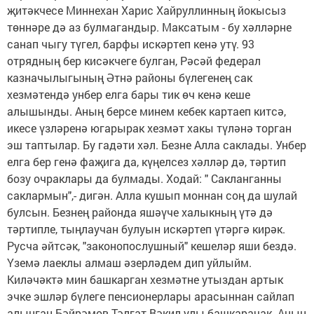
җитәкчесе Миннехан Харис Хайруллинның йокысыз
төннәре дә аз булмагандыр. Максатым - бу хәлләрне
санап чыгу түгел, барфы искәртеп кенә утү. 93
отрядның бер кисәкчеге булган, Рәсәй федерал
казначылыгының Әтнә районы бүлегенең сак
хезмәтендә унбер елга бары тик өч кенә кеше
алышынды. Аның берсе минем кебек картаеп китсә,
икесе үзләренә югарырак хезмәт хакы түләнә торган
эш таптылар. Бу гадәти хәл. Безне Алла саклады. Унбер
елга бер генә фаҗига да, күңелсез хәлләр дә, тәртип
бозу очраклары да булмады. Ходай: " Сакланганны
саклармын",- дигән. Алла кушып моннан соң да шулай
булсын. Безнең районда яшәүче халыкның үтә дә
тәртипле, тыңлаучан булуын искәртеп үтәргә кирәк.
Русча әйтсәк, "законопослушный" кешеләр яши бездә.
Үземә лаеклы алмаш әзерләдем дип уйлыйм.
Киләчәктә мин башкарган хезмәтне утыздан артык
эчке эшләр бүлеге пенсионерлары арасыннан сайлап
алынган Бәйрәмов Тәлгат Вәкил улы башкарачак. Аның