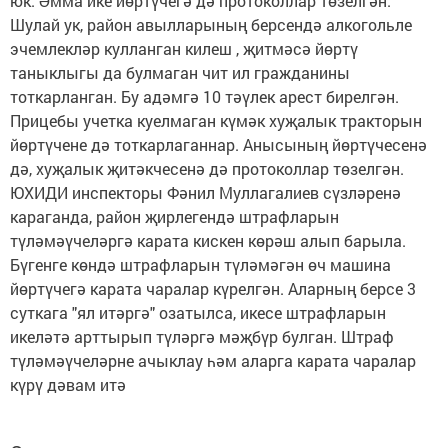
юк. Әмма ике йөртүчегә дә протоколлар төзелгән.
Шулай ук, район авылларының берсендә алкогольле
эчемлекләр кулланган килеш , җитмәсә йөртү
таныклыгы да булмаган чит ил гражданины
тоткарланган. Бу адәмгә 10 тәүлек арест бирелгән.
Прицебы учетка куелмаган күмәк хуҗалык тракторын
йөртүчене дә тоткарлаганнар. Анысының йөртүчесенә
дә, хуҗалык җитәкчесенә дә протоколлар төзелгән.
ЮХИДИ инспекторы Фәнил Муллагалиев сүзләренә
караганда, район җирлегендә штрафларын
түләмәүчеләргә карата кискен көрәш алып барыла.
Бүгенге көндә штрафларын түләмәгән өч машина
йөртүчегә карата чаралар күрелгән. Аларның берсе 3
суткага "ял итәргә" озатылса, икесе штрафларын
икеләтә арттырып түләргә мәҗбүр булган. Штраф
түләмәүчеләрне ачыклау һәм аларга карата чаралар
күрү дәвам итә