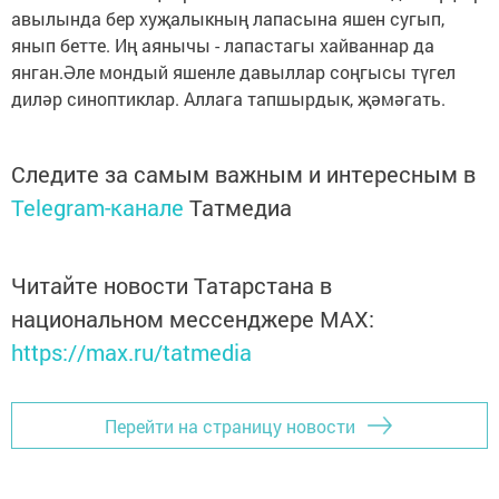
авылында бер хуҗалыкның лапасына яшен сугып,
янып бетте. Иң аянычы - лапастагы хайваннар да
янган.Әле мондый яшенле давыллар соңгысы түгел
диләр синоптиклар. Аллага тапшырдык, җәмәгать.
Следите за самым важным и интересным в
Telegram-канале
Татмедиа
Читайте новости Татарстана в
национальном мессенджере MАХ:
https://max.ru/tatmedia
Перейти на страницу новости