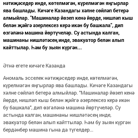
нәтиҗәседер инде, көтелмәгән, күрелмәгән яңгырлар
ява башлады. Кичәге Казандагы хәлне сөйләп бетерә
алмыйлар. "Машиналар йөзеп кенә йөрде, нишләп кыш
белән җәйгә әзерлексез керә икән бу башкала", дип
өзгәләнә машина йөртүчеләр. Су астында калган,
машинаны нишләтәсең инде, эвакуатор белән алып
кайттылар. Һәм бу зыян күргән...
Әтнә егете кичәге Казанда
Аномаль эсселек нәтиҗәседер инде, көтелмәгән,
күрелмәгән яңгырлар ява башлады. Кичәге Казандагы
хәлне сөйләп бетерә алмыйлар. "Машиналар йөзеп кенә
йөрде, нишләп кыш белән җәйгә әзерлексез керә икән
бу башкала", дип өзгәләнә машина йөртүчеләр. Су
астында калган, машинаны нишләтәсең инде,
эвакуатор белән алып кайттылар. Һәм бу зыян күргән
бердәнбер машина гына да түгелдер...