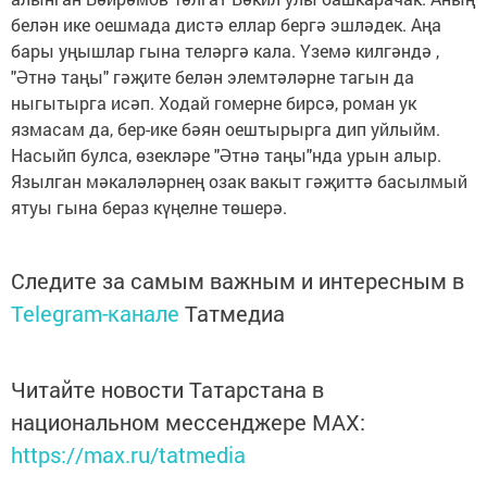
белән ике оешмада дистә еллар бергә эшләдек. Аңа
бары уңышлар гына теләргә кала. Үземә килгәндә ,
"Әтнә таңы" гәҗите белән элемтәләрне тагын да
ныгытырга исәп. Ходай гомерне бирсә, роман ук
язмасам да, бер-ике бәян оештырырга дип уйлыйм.
Насыйп булса, өзекләре "Әтнә таңы"нда урын алыр.
Язылган мәкаләләрнең озак вакыт гәҗиттә басылмый
ятуы гына бераз күңелне төшерә.
Следите за самым важным и интересным в
Telegram-канале
Татмедиа
Читайте новости Татарстана в
национальном мессенджере MАХ:
https://max.ru/tatmedia