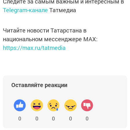
Следите за самым важным и интересным в
Telegram-канале
Татмедиа
Читайте новости Татарстана в
национальном мессенджере MАХ:
https://max.ru/tatmedia
Оставляйте реакции
0
0
0
0
0