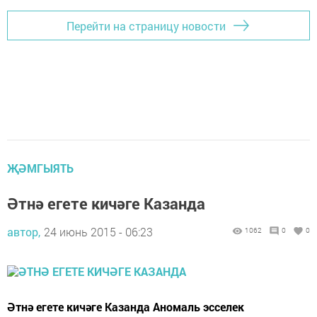
Перейти на страницу новости
ҖӘМГЫЯТЬ
Әтнә егете кичәге Казанда
автор,
24 июнь 2015 - 06:23
1062
0
0
Әтнә егете кичәге Казанда Аномаль эсселек