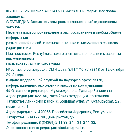
© 2011 - 2026. Филиал АО "ТАТМЕДИА" "Атня-информ". Все права
защищены.
© ТАТМЕДИА. Все материалы, размещенные на сайте, защищены
законом.
Перепечатка, воспроизведение и распространение в любом объеме
информации,
размещенной на сайте, возможна только с письменного согласия
редакций СМИ.
При поддержке Республиканского агентства по печати и массовым
коммуникациям.
Наименование СМИ: Әтнә таңы
№ записи о регистрации СМИ, дата: ЭЛ № ФС 77-73818 от 12 октября
2018 года.
выдано Федеральной службой по надзору в сфере связи,
информационных технологий и массовых коммуникаций
ФИО главного редактора: Мухамедзянова Гульнар Равилевна
Адрес редакции: 422750, Российская Федерация, Республика
Татарстан, Атнинский район, с. Большая Атня, ул. Октябрьская, д.9.
помещение 4.
Адрес учредителя: 420066, Российская Федерация, Республика
Татарстан, Г.Казань, ул.Декабристов, д.2
Телефон редакции: 8 (84369) 2-11-33; 2-11-34; 2-11-32.
Электронная почта редакции: atnatani@mail.ru