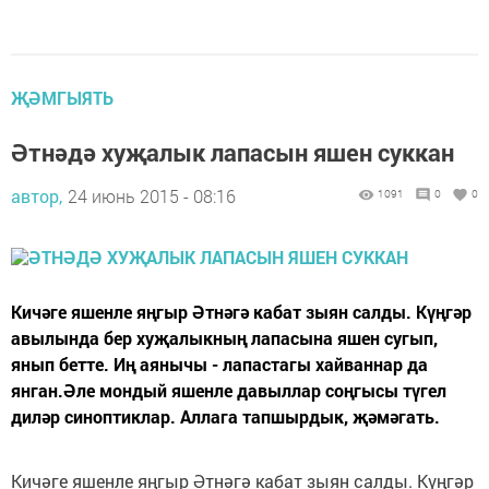
ҖӘМГЫЯТЬ
Әтнәдә хуҗалык лапасын яшен суккан
автор,
24 июнь 2015 - 08:16
1091
0
0
Кичәге яшенле яңгыр Әтнәгә кабат зыян салды. Күңгәр
авылында бер хуҗалыкның лапасына яшен сугып,
янып бетте. Иң аянычы - лапастагы хайваннар да
янган.Әле мондый яшенле давыллар соңгысы түгел
диләр синоптиклар. Аллага тапшырдык, җәмәгать.
Кичәге яшенле яңгыр Әтнәгә кабат зыян салды. Күңгәр