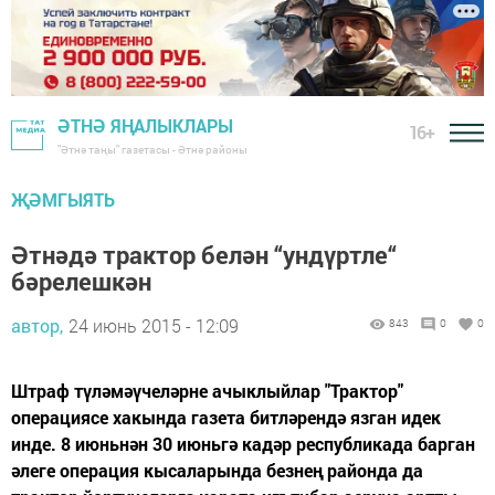
ӘТНӘ ЯҢАЛЫКЛАРЫ
16+
"Әтнә таңы" газетасы - Әтнә районы
ҖӘМГЫЯТЬ
Әтнәдә трактор белән “ундүртле“
бәрелешкән
автор,
24 июнь 2015 - 12:09
843
0
0
Штраф түләмәүчеләрне ачыклыйлар "Трактор"
операциясе хакында газета битләрендә язган идек
инде. 8 июньнән 30 июньгә кадәр республикада барган
әлеге операция кысаларында безнең районда да