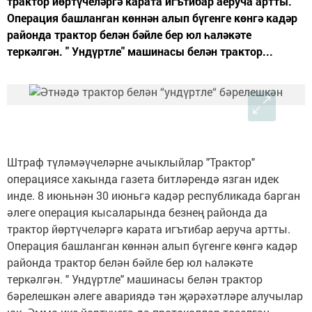
трактор йөртүчеләргә карата игътибар аеруча артты.
Операция башланган көннән алып бүгенге көнгә кадәр
районда трактор белән бәйле бер юл һаләкәте
теркәлгән. " Ундүртле" машинасы белән трактор...
Штраф түләмәүчеләрне ачыклыйлар "Трактор"
операциясе хакында газета битләрендә язган идек
инде. 8 июньнән 30 июньгә кадәр республикада барган
әлеге операция кысаларында безнең районда да
трактор йөртүчеләргә карата игътибар аеруча артты.
Операция башланган көннән алып бүгенге көнгә кадәр
районда трактор белән бәйле бер юл һаләкәте
теркәлгән. " Ундүртле" машинасы белән трактор
бәрелешкән әлеге авариядә тән җәрәхәтләре алучылар