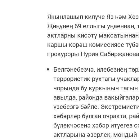
Якынлашып килүче Яз һәм Хез
Җиңүнең 69 еллыгы уңаеннан, 
актларны кисәтү максатыннан
каршы көрәш комиссиясе түбән
прокуроры Нурия Сабирҗанова
Белгәнебезчә, илебезнең тө
террористик рухтагы учакла
чорында бу куркыныч тагын 
авылда, районда вакыйгала
үзебезгә бәйле. Экстремист
хәбәрләр булган очракта, р
бүлекчәсенә хәбәр итүегез с
актларына әзерлек, мондый 