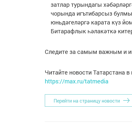
затлар турындагы хәбәрләрг
чорында игътибарсыз булмы
юньдәгеләргә карата күз й
Битарафлык һәлакәткә ките
Следите за самым важным и 
Читайте новости Татарстана 
https://max.ru/tatmedia
Перейти на страницу новости