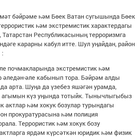
мәт бәйрәме һәм Бөек Ватан сугышында Бөек
террористик һәм экстремистик характердагы
, Татарстан Республикасының терроризмга
дәге карарны кабул итте. Шул уңайдан, район
 :
рле почмакларында экстремистик һәм
р әледән-әле кабынып тора. Бәйрәм алды
да арта. Шуңа да үзебез яшәгән урамда,
р агымын күз уңында тотыйк. Тынычлыгыбыз
ик актлар һәм хокук бозулар турындагы
айон прокуратурасына һәм полиция
орала. Террористик һәм хокук бозу
актларга ярдәм күрсәткән юридик һәм физик