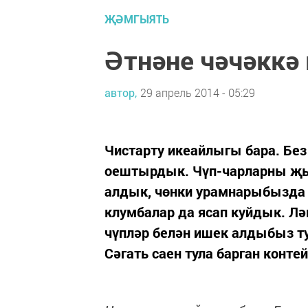
ҖӘМГЫЯТЬ
Әтнәне чәчәккә
автор,
29 апрель 2014 - 05:29
Чистарту икеайлыгы бара. Бе
оештырдык. Чүп-чарларны җы
алдык, чөнки урамнарыбызда 
клумбалар да ясап куйдык. Л
чүпләр белән ишек алдыбыз т
Сәгать саен тула барган конте