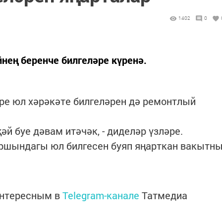
1402
0
ең беренче билгеләре күренә.
е юл хәрәкәте билгеләрен дә ремонтлый
әй буе дәвам итәчәк, - диделәр үзләре.
аршындагы юл билгесен буяп яңарткан вакытн
интересным в
Telegram-канале
Татмедиа