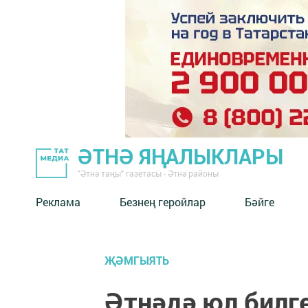
ӘТНӘ ЯҢАЛЫКЛАРЫ
"Әтнә таңы" газетасы - Әтнә районы
Реклама
Безнең геройлар
Бәйге
ҖӘМГЫЯТЬ
Әтнәдә юл билг