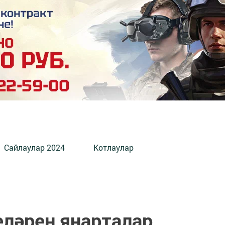
Сайлаулар 2024
Котлаулар
еләрен яңарталар