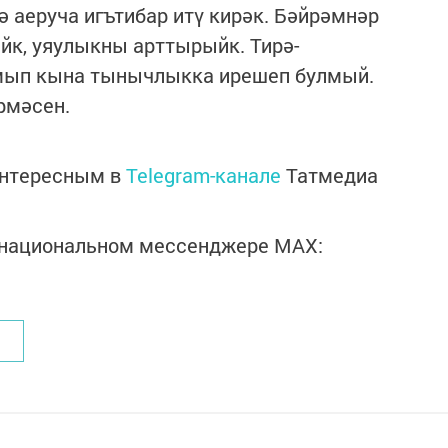
ә аеруча игътибар итү кирәк. Бәйрәмнәр
йк, уяулыкны арттырыйк. Тирә-
омып кына тынычлыкка ирешеп булмый.
рмәсен.
интересным в
Telegram-канале
Татмедиа
в национальном мессенджере MАХ: