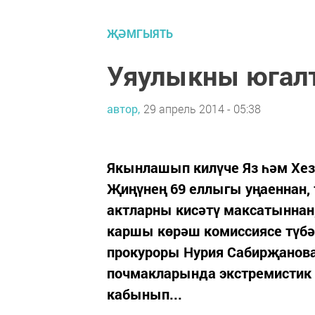
ҖӘМГЫЯТЬ
Уяулыкны югал
автор,
29 апрель 2014 - 05:38
Якынлашып килүче Яз һәм Хез
Җиңүнең 69 еллыгы уңаеннан, 
актларны кисәтү максатыннан
каршы көрәш комиссиясе түбән
прокуроры Нурия Сабирҗанова 
почмакларында экстремистик 
кабынып...