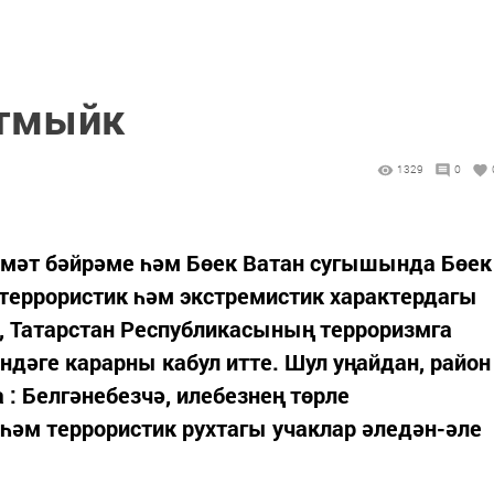
тмыйк
1329
0
мәт бәйрәме һәм Бөек Ватан сугышында Бөек
террористик һәм экстремистик характердагы
, Татарстан Республикасының терроризмга
дәге карарны кабул итте. Шул уңайдан, район
: Белгәнебезчә, илебезнең төрле
һәм террористик рухтагы учаклар әледән-әле