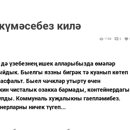
 күмәсебез килә
1189
0
з дә үзебезнең ишек алларыбызда өмәләр
йдык. Быелгы яззны бигрәк тә куанып көтеп
асфальт. Быел чәчкләр утырту өчен
әкин чисталык озакка бармады, контейнердагы
улды. Коммуналь хуҗалыкны гаепләмибез.
йнерларны ничек түгеп...