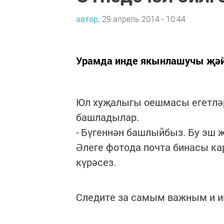
автор,
29 апрель 2014 - 10:44
Урамда инде якынлашучы җәйн
Юл хуҗалыгы оешмасы егетләр
башладылар.
- Бүгеннән башлыйбыз. Бу эш җ
Әлеге фотода почта бинасы к
күрәсез.
Следите за самым важным и 