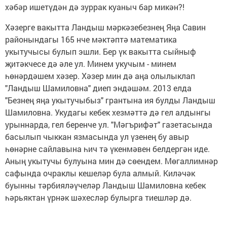
хәбәр ишетүдән дә зуррак куаныч бар микән?!
Хәзерге вакытта Ландыш мәркәзебезнең Яңа Савин
районындагы 165 нче мәктәптә математика
укытучысы булып эшли. Бер үк вакытта сыйныф
җитәкчесе дә әле ул. Минем укучым - минем
һөнәрдәшем хәзер. Хәзер мин дә аңа олылыклап
"Ландыш Шамиловна" диеп эндәшәм. 2013 елда
"Безнең яңа укытучыбыз" грантына ия булды Ландыш
Шамиловна. Укудагы кебек хезмәттә дә гел алдынгы
урыннарда, гел беренче ул. "Мәгърифәт" газетасында
басылып чыккан язмасында ул үзенең бу авыр
һөнәрне сайлавына һич тә үкенмәвен белдергән иде.
Аның укытучы булуына мин дә сөендем. Мөгаллимнәр
сафында очраклы кешеләр була алмый. Киләчәк
буынны тәрбияләүчеләр Ландыш Шамиловна кебек
һәрьяктан үрнәк шәхесләр булырга тиешләр дә.