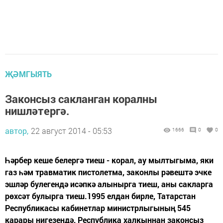
ҖӘМГЫЯТЬ
Законсыз сакланган коралны
нишләтергә.
автор,
22 август 2014 - 05:53
1666
0
0
Һәрбер кеше белергә тиеш - корал, ау мылтыгыма, яки
газ һәм травматик пистолетма, законлы рәвештә эчке
эшләр булегендә исәпкә алынырга тиеш, аны сакларга
рөхсәт булырга тиеш.1995 елдан бирле, Татарстан
Республикасы кабинетлар министрлыгының 545
карары нигезендә, Республика халкыннан законсыз