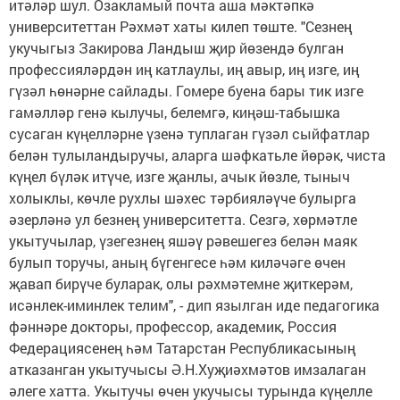
итәләр шул. Озакламый почта аша мәктәпкә
университеттан Рәхмәт хаты килеп төште. "Сезнең
укучыгыз Закирова Ландыш җир йөзендә булган
профессияләрдән иң катлаулы, иң авыр, иң изге, иң
гүзәл һөнәрне сайлады. Гомере буена бары тик изге
гамәлләр генә кылучы, белемгә, киңәш-табышка
сусаган күңелләрне үзенә туплаган гүзәл сыйфатлар
белән тулыландыручы, аларга шәфкатьле йөрәк, чиста
күңел бүләк итүче, изге җанлы, ачык йөзле, тыныч
холыклы, көчле рухлы шәхес тәрбияләүче булырга
әзерләнә ул безнең университетта. Сезгә, хөрмәтле
укытучылар, үзегезнең яшәү рәвешегез белән маяк
булып торучы, аның бүгенгесе һәм киләчәге өчен
җавап бирүче буларак, олы рәхмәтемне җиткерәм,
исәнлек-иминлек телим", - дип язылган иде педагогика
фәннәре докторы, профессор, академик, Россия
Федерациясенең һәм Татарстан Республикасының
атказанган укытучысы Ә.Н.Хуҗиәхмәтов имзалаган
әлеге хатта. Укытучы өчен укучысы турында күңелле