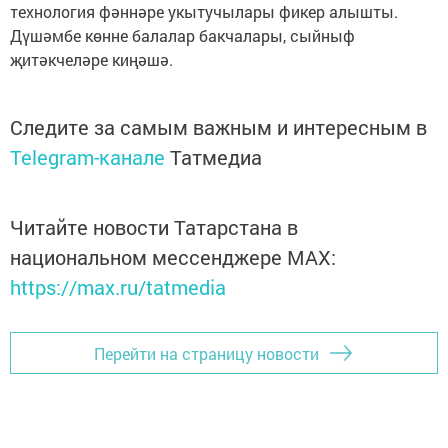
технология фәннәре укытучылары фикер алышты.
Дүшәмбе көнне балалар бакчалары, сыйныф
җитәкчеләре киңәшә.
Следите за самым важным и интересным в
Telegram-канале
Татмедиа
Читайте новости Татарстана в
национальном мессенджере MАХ:
https://max.ru/tatmedia
Перейти на страницу новости