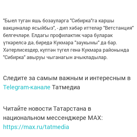
"Быел туган яшь бозауларга "Сибирка"га каршы
вакциналар ясыйбыз", - дип хәбәр иттеләр "Ветстанция"
белгечләре. Елдагы профилактик чара буларак
үткәрелсә дә, биредә Кукмара "заукымы" да бар.
Хәтерлисездер, күптән түгел генә Кукмара районында
"Сибирка" авыруы чыганагын ачыкладылар.
Следите за самым важным и интересным в
Telegram-канале
Татмедиа
Читайте новости Татарстана в
национальном мессенджере MАХ:
https://max.ru/tatmedia