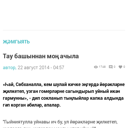
ҖӘМГЫЯТЬ
Тау башыннан моң ачыла
автор,
22 август 2014 - 04:57
1748
0
0
«Һай, Сөбханалла, кем шулай кичке эңгердә йөрәкләрне
җилкетеп, узган гомерләрне сагындырып уйный икән
гармунны», - дип сокланып тыңлыйлар капка алдында
гәп корган әбиләр, апалар.
"Гыйниятулла уйнавы ич бу, ул йөрәкләрне җилкетеп,