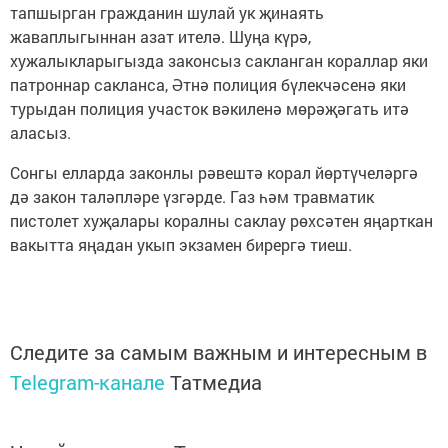
тапшырган гражданин шулай ук җинаять
жаваплыгыннан азат ителә. Шуңа күрә,
хужалыкларыгызда законсыз сакланган кораллар яки
патроннар сакланса, Әтнә полиция бүлекчәсенә яки
турыдан полиция участок вәкиленә мөрәҗәгать итә
аласыз.
Сонгы елларда законлы рәвештә корал йөртүчеләргә
дә закон таләпләре үзгәрде. Газ һәм травматик
пистолет хуҗалары коралны саклау рөхсәтен яңарткан
вакытта яңадан укып экзамен бирергә тиеш.
Следите за самым важным и интересным в
Telegram-канале
Татмедиа