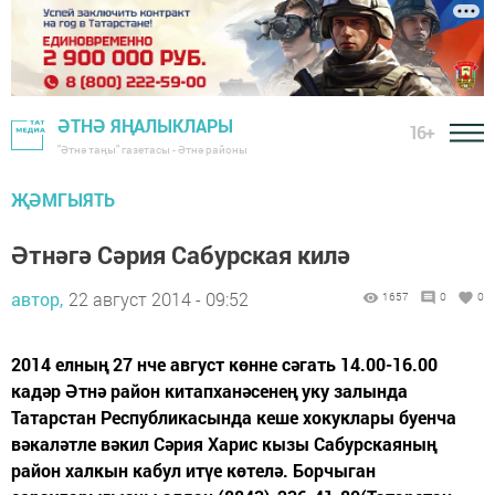
ӘТНӘ ЯҢАЛЫКЛАРЫ
16+
"Әтнә таңы" газетасы - Әтнә районы
ҖӘМГЫЯТЬ
Әтнәгә Сәрия Сабурская килә
автор,
22 август 2014 - 09:52
1657
0
0
2014 елның 27 нче август көнне сәгать 14.00-16.00
кадәр Әтнә район китапханәсенең уку залында
Татарстан Республикасында кеше хокуклары буенча
вәкаләтле вәкил Сәрия Харис кызы Сабурскаяның
район халкын кабул итүе көтелә. Борчыган