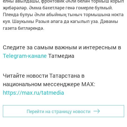
елны авылдашы, фронтовик Әһли белән тормыш корып
җибәрәләр. Әмма бәхетләре генә гомерле булмый.
Пленда булуы Әһли абыйның тыныч тормышына нокта
куя. Шаукымы Разыя апага да кагылып уза. Дәвамы
газета битләрендә.
Следите за самым важным и интересным в
Telegram-канале
Татмедиа
Читайте новости Татарстана в
национальном мессенджере MАХ:
https://max.ru/tatmedia
Перейти на страницу новости