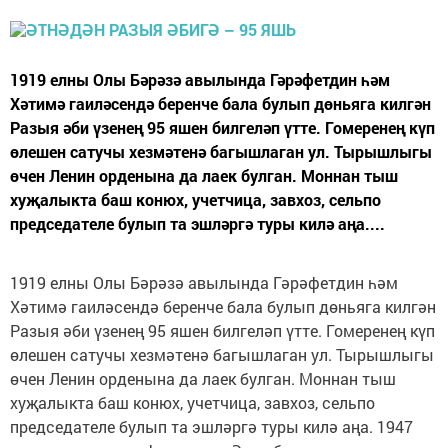
1919 елны Олы Бәрәзә авылында Гәрәфетдин һәм
Хәтимә гаиләсендә беренче бала булып дөньяга килгән
Разыя әби үзенең 95 яшен билгеләп үтте. Гомеренең күп
өлешен сатучы хезмәтенә багышлаган ул. Тырышлыгы
өчен Ленин орденына да лаек булган. Моннан тыш
хуҗалыкта баш конюх, учетчица, завхоз, сельпо
председателе булып та эшләргә туры килә аңа....
1919 елны Олы Бәрәзә авылында Гәрәфетдин һәм
Хәтимә гаиләсендә беренче бала булып дөньяга килгән
Разыя әби үзенең 95 яшен билгеләп үтте. Гомеренең күп
өлешен сатучы хезмәтенә багышлаган ул. Тырышлыгы
өчен Ленин орденына да лаек булган. Моннан тыш
хуҗалыкта баш конюх, учетчица, завхоз, сельпо
председателе булып та эшләргә туры килә аңа. 1947