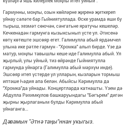
күзләргә яшь килерлек моңлы итеп уйный".
Гармунны, моңлы, озын көйләрне җиренә җиткереп
уйнау сәләте бар Гыйниятуллада. Өске урамда яши бу
тырыш, хезмәт сөючән, сәнгатьне яратучы кешеләр.
Кечкенәдән гармунга кызыксынып үсте ул. Әтисенә
көтү көтеште эшсөяр егет. Галимулла абый ярдәмчел
улына ике рәтле гармун - "Хромка" алып бирде. Үзе дә
матур, моңлы тавышлы кеше иде Галимулла абый. Ул
җырлый, улы уйный, тиз өйрәнде Гыйниятулла
гармунда уйнарга (Галимулла абый мәрхүм инде).
Эшсөяр итеп үстерде ул улларын, кызларын тормыш
иптәше Һәдия апа белән. Абыйсы Кәримулла да
"Хромка"да уйнады. Концертларда катнашты. Үзем дә
Абдулла Рәхимкулов башкаруындагы "Бәгърем" дигән
җырны җырлаганым булды Кәримулла абый
уйнаганга...
Дәвамын "Әтнә таңы"ннан укыгыз.