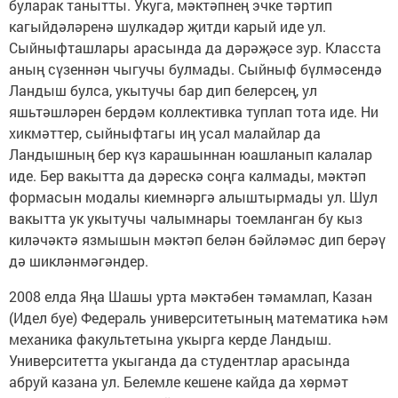
буларак танытты. Укуга, мәктәпнең эчке тәртип
кагыйдәләренә шулкадәр җитди карый иде ул.
Сыйныфташлары арасында да дәрәҗәсе зур. Класста
аның сүзеннән чыгучы булмады. Сыйныф бүлмәсендә
Ландыш булса, укытучы бар дип белерсең, ул
яшьтәшләрен бердәм коллективка туплап тота иде. Ни
хикмәттер, сыйныфтагы иң усал малайлар да
Ландышның бер күз карашыннан юашланып калалар
иде. Бер вакытта да дәрескә соңга калмады, мәктәп
формасын модалы киемнәргә алыштырмады ул. Шул
вакытта ук укытучы чалымнары тоемланган бу кыз
киләчәктә язмышын мәктәп белән бәйләмәс дип берәү
дә шикләнмәгәндер.
2008 елда Яңа Шашы урта мәктәбен тәмамлап, Казан
(Идел буе) Федераль университетының математика һәм
механика факультетына укырга керде Ландыш.
Университетта укыганда да студентлар арасында
абруй казана ул. Белемле кешене кайда да хөрмәт