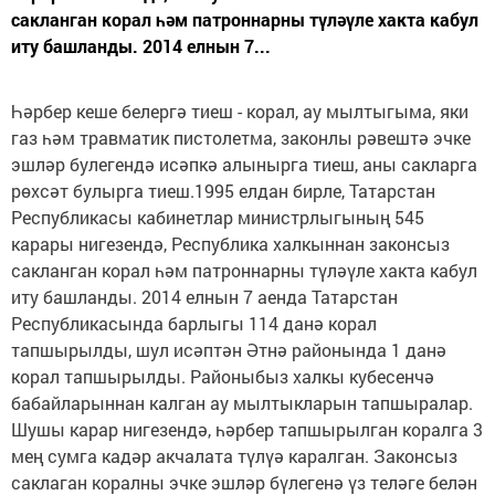
сакланган корал һәм патроннарны түләүле хакта кабул
иту башланды. 2014 елнын 7...
Һәрбер кеше белергә тиеш - корал, ау мылтыгыма, яки
газ һәм травматик пистолетма, законлы рәвештә эчке
эшләр булегендә исәпкә алынырга тиеш, аны сакларга
рөхсәт булырга тиеш.1995 елдан бирле, Татарстан
Республикасы кабинетлар министрлыгының 545
карары нигезендә, Республика халкыннан законсыз
сакланган корал һәм патроннарны түләүле хакта кабул
иту башланды. 2014 елнын 7 аенда Татарстан
Республикасында барлыгы 114 данә корал
тапшырылды, шул исәптән Әтнә районында 1 данә
корал тапшырылды. Районыбыз халкы кубесенчә
бабайларыннан калган ау мылтыкларын тапшыралар.
Шушы карар нигезендә, һәрбер тапшырылган коралга 3
мең сумга кадәр акчалата түлүә каралган. Законсыз
саклаган коралны эчке эшләр бүлегенә үз теләге белән