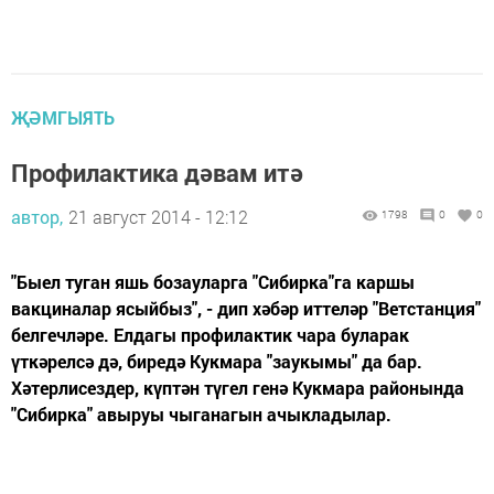
ҖӘМГЫЯТЬ
Профилактика дәвам итә
автор,
21 август 2014 - 12:12
1798
0
0
"Быел туган яшь бозауларга "Сибирка"га каршы
вакциналар ясыйбыз", - дип хәбәр иттеләр "Ветстанция"
белгечләре. Елдагы профилактик чара буларак
үткәрелсә дә, биредә Кукмара "заукымы" да бар.
Хәтерлисездер, күптән түгел генә Кукмара районында
"Сибирка" авыруы чыганагын ачыкладылар.