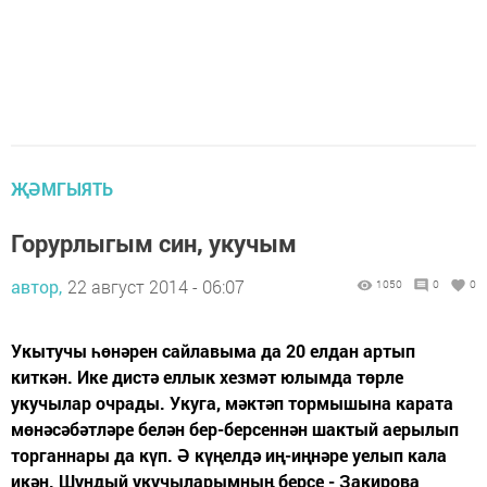
ҖӘМГЫЯТЬ
Горурлыгым син, укучым
автор,
22 август 2014 - 06:07
1050
0
0
Укытучы һөнәрен сайлавыма да 20 елдан артып
киткән. Ике дистә еллык хезмәт юлымда төрле
укучылар очрады. Укуга, мәктәп тормышына карата
мөнәсәбәтләре белән бер-берсеннән шактый аерылып
торганнары да күп. Ә күңелдә иң-иңнәре уелып кала
икән. Шундый укучыларымның берсе - Закирова