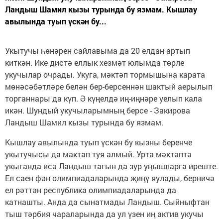
Ландыш Шамил кызы турында бу язмам. Кышлау
авылында туып үскән бу...
Укытучы һөнәрен сайлавыма да 20 елдан артып
киткән. Ике дистә еллык хезмәт юлымда төрле
укучылар очрады. Укуга, мәктәп тормышына карата
мөнәсәбәтләре белән бер-берсеннән шактый аерылып
торганнары да күп. Ә күңелдә иң-иңнәре уелып кала
икән. Шундый укучыларымның берсе - Закирова
Ландыш Шамил кызы турында бу язмам.
Кышлау авылында туып үскән бу кызны беренче
укытучысы да мактап туя алмый. Урта мәктәптә
укыганда исә Ландыш тагын да зур уңышларга иреште.
Ел саен фән олимпиадаларында җиңү яулады, берничә
ел рәттән республика олимпиадаларында да
катнашты. Анда да сынатмады Ландыш. Сыйныфтан
тыш тәрбия чараларында да ул үзен иң актив укучы