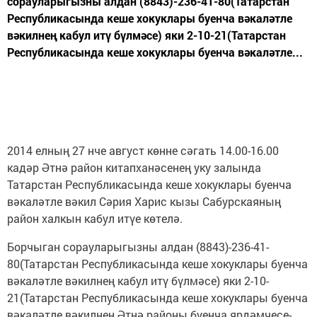
сорауларыгызны алдан (8843)-236-41-80(Татарстан
Республикасында кеше хокуклары буенча вәкаләтле
вәкилнең кабул итү бүлмәсе) яки 2-10-21(Татарстан
Республикасында кеше хокуклары буенча вәкаләтле...
2014 елның 27 нче август көнне сәгать 14.00-16.00
кадәр Әтнә район китапханәсенең уку залында
Татарстан Республикасында кеше хокуклары буенча
вәкаләтле вәкил Сәрия Харис кызы Сабурскаяның
район халкын кабул итүе көтелә.
Борчыган сорауларыгызны алдан (8843)-236-41-
80(Татарстан Республикасында кеше хокуклары буенча
вәкаләтле вәкилнең кабул итү бүлмәсе) яки 2-10-
21(Татарстан Республикасында кеше хокуклары буенча
вәкаләтле вәкилнең Әтнә районы буенча ярдәмчесе-