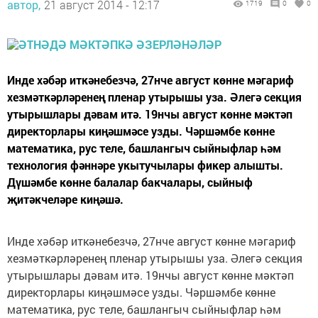
автор,
21 август 2014 - 12:17
1719
0
0
Инде хәбәр иткәнебезчә, 27нче август көнне мәгариф
хезмәткәрләренең пленар утырышы уза. Әлегә секция
утырышлары дәвам итә. 19нчы август көнне мәктәп
директорлары киңәшмәсе узды. Чәршәмбе көнне
математика, рус теле, башлангыч сыйныфлар һәм
технология фәннәре укытучылары фикер алышты.
Дүшәмбе көнне балалар бакчалары, сыйныф
җитәкчеләре киңәшә.
Инде хәбәр иткәнебезчә, 27нче август көнне мәгариф
хезмәткәрләренең пленар утырышы уза. Әлегә секция
утырышлары дәвам итә. 19нчы август көнне мәктәп
директорлары киңәшмәсе узды. Чәршәмбе көнне
математика, рус теле, башлангыч сыйныфлар һәм