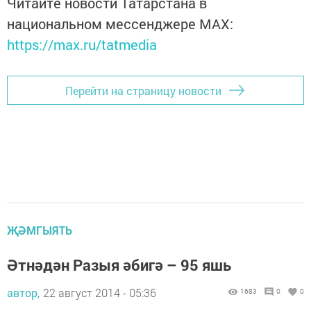
Читайте новости Татарстана в
национальном мессенджере MАХ:
https://max.ru/tatmedia
Перейти на страницу новости
ҖӘМГЫЯТЬ
Әтнәдән Разыя әбигә – 95 яшь
автор,
22 август 2014 - 05:36
1683
0
0