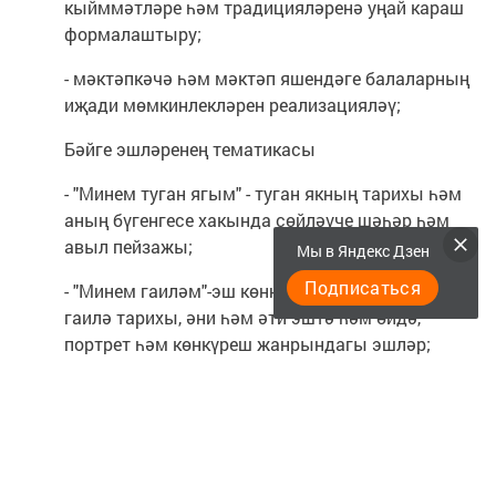
кыйммәтләре һәм традицияләренә уңай караш
формалаштыру;
- мәктәпкәчә һәм мәктәп яшендәге балаларның
иҗади мөмкинлекләрен реализацияләү;
Бәйге эшләренең тематикасы
- "Минем туган ягым" - туган якның тарихы һәм
аның бүгенгесе хакында сөйләүче шәһәр һәм
авыл пейзажы;
Мы в Яндекс Дзен
Подписаться
- "Минем гаиләм"-эш көннәре һәм бәйрәмнәр,
гаилә тарихы, әни һәм әти эштә һәм өйдә,
портрет һәм көнкүреш жанрындагы эшләр;
- "Кем булырга?" - - һөнәр сайлау.
Бәйгегә Татарстан республикасы Профсоюз оешмасы
структурасы керүче профсоюз әгъзасы булган
хезмәткәрләр һәм эшчеләрнең 4 яшьтән алып 16 яшькә