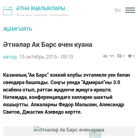
ӘТНӘ ЯҢАЛЫКЛАРЫ
16+
"Әтнә таңы" газетасы - Әтнә районы
ҖӘМГЫЯТЬ
Әтнәләр Ак Барс өчен куана
автор,
15 октябрь 2016 - 09:10
795
0
0
Казанның "Ак Барс" хоккей клубы эчтәлекле уен белән
сөендерә башлады. Соңгы уенда "Адмирал"ны 3:0
исәбенә отып, рәттән җиденче җиңүгә иреште.
Нәтиҗәдә, конференциядәге хәлләрен шактый
яхшыртты. Алкаларны Федор Малыхин, Александр
Свитов, Джастин Азеведо кертте.