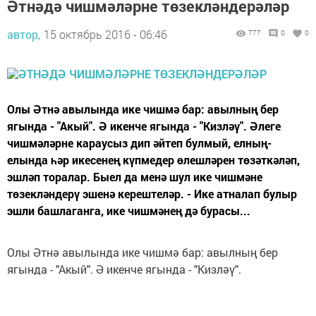
Әтнәдә чишмәләрне төзекләндерәләр
автор,
15 октябрь 2016 - 06:46
777
0
0
Олы Әтнә авылында ике чишмә бар: авылның бер
ягында - "Акый". Ә икенче ягында - "Кизләү". Әлеге
чишмәләрне караусыз дип әйтеп булмый, елның-
елында һәр икесенең күпмедер өлешләрен төзәткәләп,
эшләп торалар. Быел да менә шул ике чишмәне
төзекләндерү эшенә керештеләр. - Ике атналап булыр
эшли башлаганга, ике чишмәнең дә бурасы...
Олы Әтнә авылында ике чишмә бар: авылның бер
ягында - "Акый". Ә икенче ягында - "Кизләү".