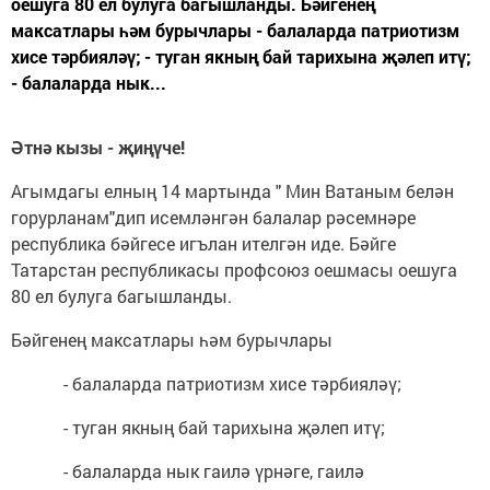
оешуга 80 ел булуга багышланды. Бәйгенең
максатлары һәм бурычлары - балаларда патриотизм
хисе тәрбияләү; - туган якның бай тарихына җәлеп итү;
- балаларда нык...
Әтнә кызы - җиңүче!
Агымдагы елның 14 мартында " Мин Ватаным белән
горурланам"дип исемләнгән балалар рәсемнәре
республика бәйгесе игълан ителгән иде. Бәйге
Татарстан республикасы профсоюз оешмасы оешуга
80 ел булуга багышланды.
Бәйгенең максатлары һәм бурычлары
- балаларда патриотизм хисе тәрбияләү;
- туган якның бай тарихына җәлеп итү;
- балаларда нык гаилә үрнәге, гаилә