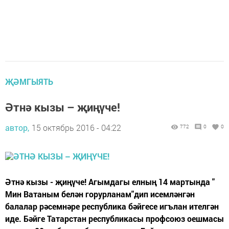
ҖӘМГЫЯТЬ
Әтнә кызы – җиңүче!
автор,
15 октябрь 2016 - 04:22
772
0
0
Әтнә кызы - җиңүче! Агымдагы елның 14 мартында "
Мин Ватаным белән горурланам"дип исемләнгән
балалар рәсемнәре республика бәйгесе игълан ителгән
иде. Бәйге Татарстан республикасы профсоюз оешмасы