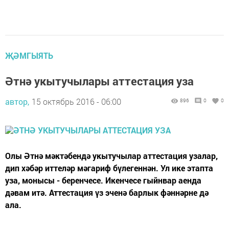
ҖӘМГЫЯТЬ
Әтнә укытучылары аттестация уза
автор,
15 октябрь 2016 - 06:00
896
0
0
Олы Әтнә мәктәбендә укытучылар аттестация узалар,
дип хәбәр иттеләр мәгариф бүлегеннән. Ул ике этапта
уза, монысы - беренчесе. Икенчесе гыйнвар аенда
дәвам итә. Аттестация үз эченә барлык фәннәрне дә
ала.