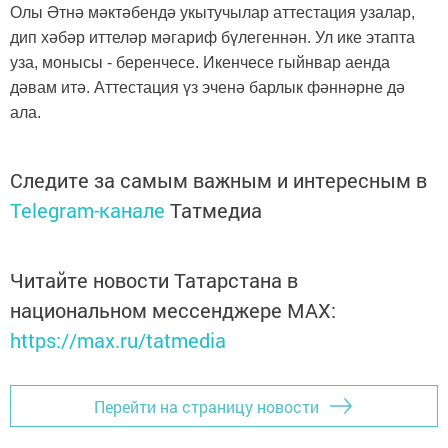
Олы
Әтнә мәктәбендә укытучылар аттестация узалар,
дип хәбәр иттеләр мәгариф бүлегеннән. Ул ике этапта
уза, монысы - беренчесе. Икенчесе гыйнвар аенда
дәвам итә. Аттестация үз эченә барлык фәннәрне дә
ала.
Следите за самым важным и интересным в
Telegram-канале
Татмедиа
Читайте новости Татарстана в
национальном мессенджере MАХ:
https://max.ru/tatmedia
Перейти на страницу новости