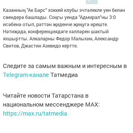
Казанның "Ак Барс" хоккей клубы эчтәлекле уен белән
сөендерә башлады. Соңгы уенда "Адмирал"ны 3:0
исәбенә отып, рәттән җиденче җиңүгә иреште.
Нәтиҗәдә, конференциядәге хәлләрен шактый
яхшыртты. Алкаларны Федор Малыхин, Александр
Свитов, Джастин Азеведо кертте.
Следите за самым важным и интересным в
Telegram-канале
Татмедиа
Читайте новости Татарстана в
национальном мессенджере MАХ:
https://max.ru/tatmedia