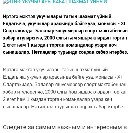
Иртәгә мәктәп укучылары тагын шахмат уйный.
Елдагыча, укучылар арасында бәйге уза, монысы - XI
Спартакиада. Балалар-яшүсмерләр спорт мәктәбеннән
хәбәр итүләренчә, 2000 елгы һәм яшьрәкләрдән торган
2 егет һәм 1 кыздан торган командалар үзара көч
сынашалар. Нәтиҗәләр турында соңрак хәбәр итәрбез.
Иртәгә мәктәп укучылары тагын шахмат уйный.
Елдагыча, укучылар арасында бәйге уза, монысы -
XI
Спартакиада. Балалар-яшүсмерләр спорт мәктәбеннән
хәбәр итүләренчә, 2000 елгы һәм яшьрәкләрдән торган
2 егет һәм 1 кыздан торган командалар үзара көч
сынашалар. Нәтиҗәләр турында соңрак хәбәр итәрбез.
Следите за самым важным и интересным в