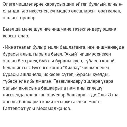
Әлеге чишмәләрне караусыз дип әйтеп булмый, елның-
елында һәр икесенең күпмедер өлешләрен төзәткәләп,
эшләп торалар.
Быел да менә шул ике чишмәне төзекләндерү эшенә
керештеләр.
- Ике атналап булыр эшли башлаганга, ике чишмәнең дә
бурасы алыштырыла быел. "Акый" чишмәсенекен
эшләп бетердек, 6×6 лы бураны куеп, түбәсен калай
белән яптык. Бүгенге көндә "Кизләү" чишмәсенең
бурасы эшләнелә, искесен сүтеп, бурасы куелды,
түбәсе әле ябылмаган. Төзекләндерү эшләре үзара
салым акчасына башкарыла һәм аны килешү
нигезендә ялланган эшчеләр башкара...- ди Олы Әтнә
авылы башкарма комитеты җитәкчесе Ринат
Гаптелфәт улы Мөхәмәдҗанов.