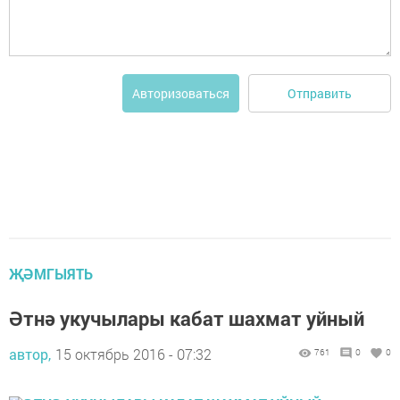
Отправить
Авторизоваться
ҖӘМГЫЯТЬ
Әтнә укучылары кабат шахмат уйный
автор,
15 октябрь 2016 - 07:32
761
0
0