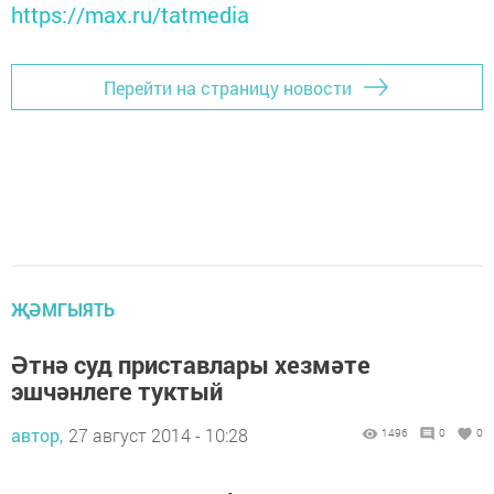
https://max.ru/tatmedia
Перейти на страницу новости
ҖӘМГЫЯТЬ
Әтнә суд приставлары хезмәте
эшчәнлеге туктый
автор,
27 август 2014 - 10:28
1496
0
0