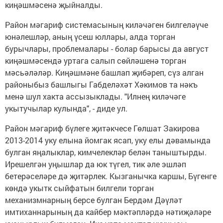
киңәшмәсенә җыйналды.
Район мәгариф системасының киләчәген билгеләүче
юнәлешләр, аның үсеш юллары, алда торган
бурычлары, проблемалары - болар барысы да август
киңәшмәсендә уртага салып сөйләшенә торган
мәсьәләләр. Киңәшмәне башлап җибәреп, сүз алган
районыбыз башлыгы Габделәхәт Хәкимов та нәкъ
менә шул хакта ассызыклады. "Илнең киләчәге
укытучылар кулында", - диде ул.
Район мәгариф бүлеге җитәкчесе Гөлшат Закирова
2013-2014 уку елына йомгак ясап, уку елы дәвамында
булган яңалыклар, кимчелекләр белән таныштырды.
Ирешелгән уңышлар да юк түгел, тик әле эшләп
бетерәселәре дә җитәрлек. Кызганычка каршы, Бүгенге
көндә укытк сыйфатын билгели торган
механизмнарның берсе булган Бердәм Дәүләт
имтиханнарының да кайбер мәктәпләрдә нәтиҗәләре