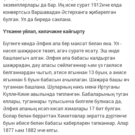
экземплярлары да бар. Иң иске сурәт 1912нче елда
конвертсыз Варшавадан Әстерханга җибәрелгән
булган. Ул да биредә саклана.
Үткәнне уйлап, киләчәкне кайгырту
Бүгенге көндә Әлфия апа бер максат белән яна. Ул -
нәсел шәҗәрәсе төзеп, агач сурәте ясату. Эш инде
башлангыч алган. Әлфия апа бабасы калдырган
шәҗәрәдән, дәү апасы сөйләгәннәр һәм үз гаиләсе
белгәннәрдән чыгып, әтисе ягыннан 13 буын, ә әнисе
ягыннан 5 буын бабасын ачыклаган. Шәҗәрә башы өч
туганнан башлана. Шуларның нәкъ менә Иртуганы
Күлле-Киме авылында төпләнгән. Бабаларының туган
еллары, туганнары тулысынча билгеле булмаса да,
Әлфия апаның исәп-хисап язмалары 17 бит булган.
Болар белән беррәттән Хәмитовлар зиратта дүртенче
буын әбисе белән бабасы каберләрен тапканнар. Алар
1877 һәм 1882 нче елгы.