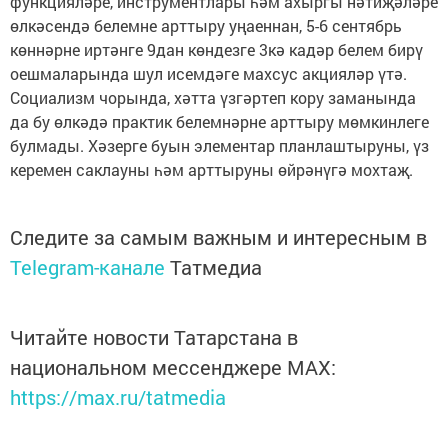
функцияләре, инструментлары һәм ахыргы нәтиҗәләре
өлкәсендә белемне арттыру уңаеннан, 5-6 сентябрь
көннәрне иртәнге 9дан көндезге 3кә кадәр белем бирү
оешмаларында шул исемдәге махсус акцияләр үтә.
Социализм чорында, хәтта үзгәртеп кору заманында
да бу өлкәдә практик белемнәрне арттыру мөмкинлеге
булмады. Хәзерге буын элементар планлаштыруны, үз
керемен саклауны һәм арттыруны өйрәнүгә мохтаҗ.
Следите за самым важным и интересным в
Telegram-канале
Татмедиа
Читайте новости Татарстана в
национальном мессенджере MАХ:
https://max.ru/tatmedia