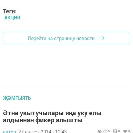
Теги:
АКЦИЯ
Перейти на страницу новости
ҖӘМГЫЯТЬ
Әтнә укытучылары яңа уку елы
алдыннан фикер алышты
автор,
27 август 2014 - 12:43
2215
0
0