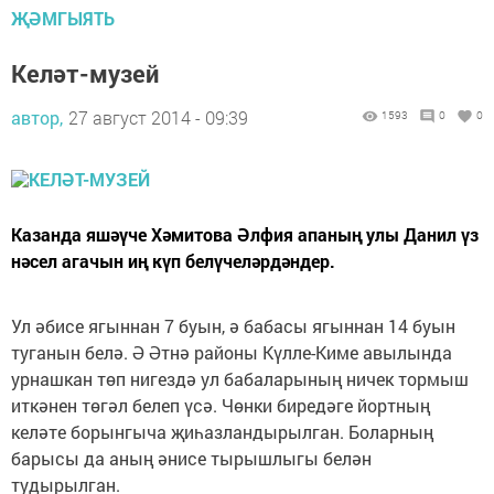
ҖӘМГЫЯТЬ
Келәт-музей
автор,
27 август 2014 - 09:39
1593
0
0
Казанда яшәүче Хәмитова Әлфия апаның улы Данил үз
нәсел агачын иң күп белүчеләрдәндер.
Ул әбисе ягыннан 7 буын, ә бабасы ягыннан 14 буын
туганын белә. Ә Әтнә районы Күлле-Киме авылында
урнашкан төп нигездә ул бабаларының ничек тормыш
иткәнен төгәл белеп үсә. Чөнки биредәге йортның
келәте борынгыча җиһазландырылган. Боларның
барысы да аның әнисе тырышлыгы белән
тудырылган.