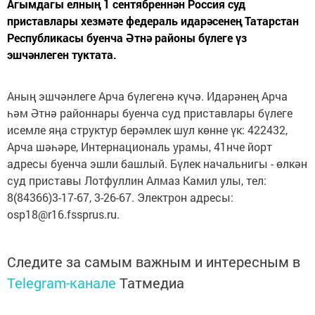
Агымдагы елның 1 сентябреннән Россия суд
приставлары хезмәте федераль идарәсенең Татарстан
Республикасы буенча Әтнә районы бүлеге үз
эшчәнлеген туктата.
Аның эшчәнлеге Арча бүлегенә күчә. Идарәнең Арча
һәм Әтнә районнары буенча суд приставлары бүлеге
исемле яңа структур берәмлек шул көнне үк: 422432,
Арча шәһәре, Интернациональ урамы, 41нче йорт
адресы буенча эшли башлый. Бүлек начальнигы - өлкән
суд приставы Лотфуллин Алмаз Камил улы, тел:
8(84366)3-17-67, 3-26-67. Электрон адресы:
osp18@r16.fssprus.ru.
Следите за самым важным и интересным в
Telegram-канале
Татмедиа