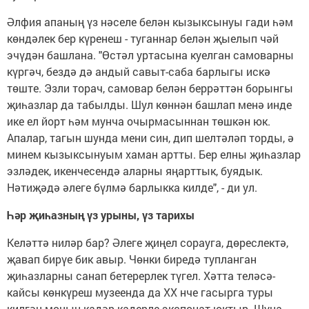
Әлфия апаның үз нәселе белән кызыксынуы гади һәм
көндәлек бер күренеш - туганнар белән җыелып чәй
эчүдән башлана. "Өстәл уртасына куелган самоварны
күргәч, бездә дә андый савыт-саба барлыгы искә
төште. Эзли торач, самовар белән беррәттән борынгы
җиһазлар да табылды. Шул көннән башлап менә инде
ике ел йорт һәм мунча очырмасыннан төшкән юк.
Апалар, тагын шунда мени син, дип шелтәләп торды, ә
минем кызыксынуым хаман артты. Бер елны җиһазлар
эзләдек, икенчесендә аларны яңарттык, буядык.
Нәтиҗәдә әлеге бүлмә барлыкка килде", - ди ул.
Һәр җиһазның үз урыны, үз тарихы
Келәттә ниләр бар? Әлеге җиңел сорауга, дөреслектә,
җавап бирүе бик авыр. Чөнки биредә тупланган
җиһазларны санап бетерерлек түгел. Хәтта теләсә-
кайсы көнкүреш музеенда да XX нче гасырга туры
килгән моның кадәр кадерле экспонат юктыр. Шуңа