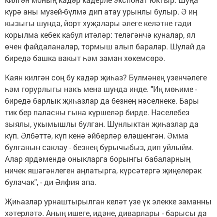
күрә аны музей-бүлмә дип атау урынлы булыр. Ә иң
кызыгы шунда, йорт хуҗалары әлеге келәтне гади
корылма кебек кабул итәләр: теләгәнчә куналар, ял
өчен файдаланалар, тормыш алып баралар. Шулай да
биредә башка вакыт һәм заман хөкемсөрә.
Каян килгән соң бу кадәр җиһаз? Бүлмәнең үзенчәлеге
һәм горурлыгы нәкъ менә шунда инде. "Иң мөһиме -
биредә барлык җиһазлар да безнең нәселнеке. Бары
тик бер паласны гына күршеләр бирде. Нәселебез
зыялы, укымышлы булган. Шунлыктан җиһазлар да
күп. Әлбәттә, күп кенә әйберләр өләшенгән. Әмма
булганын саклау - безнең бурычыбыз, дип уйлыйм.
Алар ярдәмендә оныкларга борынгы бабаларның
ничек яшәгәнлеген аңлатырга, күрсәтергә җиңелерәк
булачак", - ди Әлфия апа.
Җиһазлар урнаштырылган келәт үзе үк элекке заманны
хәтерләтә. Аның ишеге, идәне, диварлары - барысы да