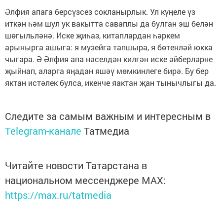
Әлфия апага берсүзсез сокланырлык. Ул күңеле үз
иткән һәм шул ук вакытта саваплы да булган эш белән
шөгыльләнә. Иске җиһаз, китаплардан һәркем
арынырга ашыга: я музейга тапшыра, я бөтенләй юкка
чыгара. Ә Әлфия апа нәселдән килгән иске әйберләрне
җыйнап, аларга яңадан яшәү мөмкинлеге бирә. Бу бер
яктан истәлек булса, икенче яактан җан тынычлыгы да.
Следите за самым важным и интересным в
Telegram-канале
Татмедиа
Читайте новости Татарстана в
национальном мессенджере MАХ:
https://max.ru/tatmedia