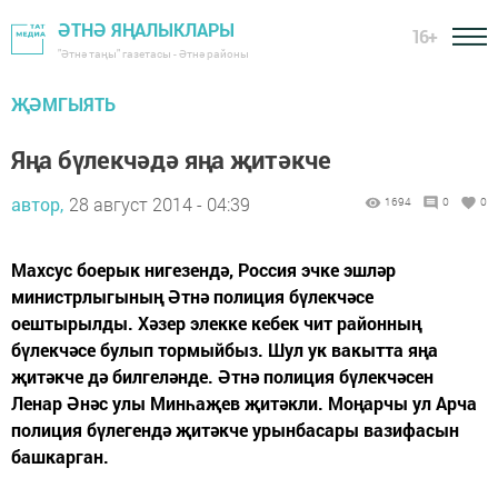
ӘТНӘ ЯҢАЛЫКЛАРЫ
16+
"Әтнә таңы" газетасы - Әтнә районы
ҖӘМГЫЯТЬ
Яңа бүлекчәдә яңа җитәкче
автор,
28 август 2014 - 04:39
1694
0
0
Махсус боерык нигезендә, Россия эчке эшләр
министрлыгының Әтнә полиция бүлекчәсе
оештырылды. Хәзер элекке кебек чит районның
бүлекчәсе булып тормыйбыз. Шул ук вакытта яңа
җитәкче дә билгеләнде. Әтнә полиция бүлекчәсен
Ленар Әнәс улы Минһаҗев җитәкли. Моңарчы ул Арча
полиция бүлегендә җитәкче урынбасары вазифасын
башкарган.