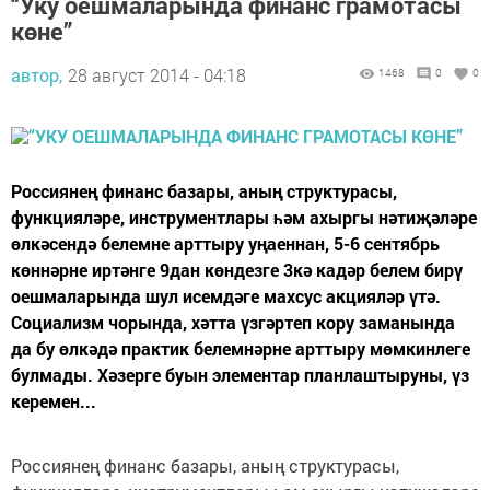
“Уку оешмаларында финанс грамотасы
көне”
автор,
28 август 2014 - 04:18
1468
0
0
Россиянең финанс базары, аның структурасы,
функцияләре, инструментлары һәм ахыргы нәтиҗәләре
өлкәсендә белемне арттыру уңаеннан, 5-6 сентябрь
көннәрне иртәнге 9дан көндезге 3кә кадәр белем бирү
оешмаларында шул исемдәге махсус акцияләр үтә.
Социализм чорында, хәтта үзгәртеп кору заманында
да бу өлкәдә практик белемнәрне арттыру мөмкинлеге
булмады. Хәзерге буын элементар планлаштыруны, үз
керемен...
Россиянең финанс базары, аның структурасы,