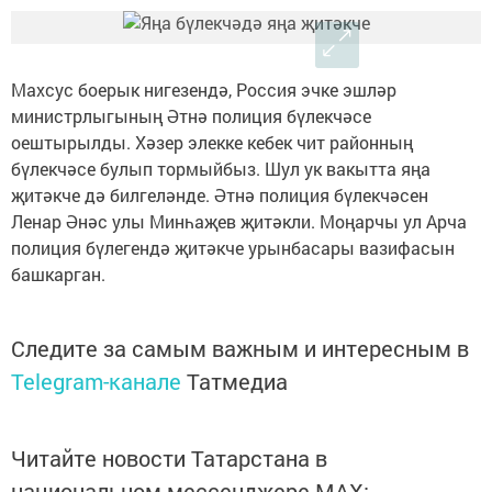
Махсус боерык нигезендә, Россия эчке эшләр
министрлыгының Әтнә полиция бүлекчәсе
оештырылды. Хәзер элекке кебек чит районның
бүлекчәсе булып тормыйбыз. Шул ук вакытта яңа
җитәкче дә билгеләнде. Әтнә полиция бүлекчәсен
Ленар Әнәс улы Минһаҗев җитәкли. Моңарчы ул Арча
полиция бүлегендә җитәкче урынбасары вазифасын
башкарган.
Следите за самым важным и интересным в
Telegram-канале
Татмедиа
Читайте новости Татарстана в
национальном мессенджере MАХ: