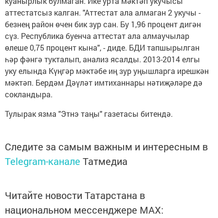
куанырлык булмаган. Ике урта мәктәп укучысы
аттестатсыз калган. "Аттестат ала алмаган 2 укучы -
безнең район өчен бик зур сан. Бу 1,96 процент дигән
сүз. Республика буенча аттестат ала алмаучылар
өлеше 0,75 процент кына", - диде. БДИ тапшырылган
һәр фәнгә тукталып, анализ ясалды. 2013-2014 елгы
уку елында Күңгәр мәктәбе иң зур уңышларга ирешкән
мәктәп. Бердәм Дәүләт имтиханнары нәтиҗәләре дә
сокландыра.
Тулырак язма "Этнэ таңы" газетасы битендә.
Следите за самым важным и интересным в
Telegram-канале
Татмедиа
Читайте новости Татарстана в
национальном мессенджере MАХ: