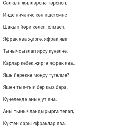
Салкын җилләренә төренеп.
Инде ничәнче көн ишегемне
Шакып йөри көлеп, елмаеп.
Яфрак ява җиргә, яфрак ява
Тынычсызлап ярсу күңелне.
Карлар кебек җиргә яфрак ява...
Яшь йөрәккә моңсу түгелме?
Яшен тыя-тыя бер кыз бара,
Күңелендә аның ут яна.
Аны тынычландырырга теләп,
Күктән сары яфраклар ява.