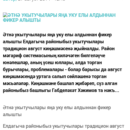
Әтнә укытучылары яңа уку елы алдыннан фикер
алышты Елдагыча районыбыз укытучылары
традицион август киңәшмәсенә җыйналды. Район
мәгариф системасының киләчәген билгеләүче
юнәлешләр, аның үсеш юллары, алда торган
бурычлары, проблемалары - болар барысы да август
киңәшмәсендә уртага салып сөйләшенә торган
мәсьәләләр. Киңәшмәне башлап җибәреп, сүз алган
районыбыз башлыгы Габделәхәт Хәкимов та нәкъ...
Әтнә укытучылары яңа уку елы алдыннан фикер
алышты
Елдагыча районыбыз укытучылары традицион август