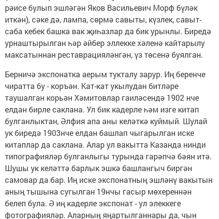
рәисе булып эшләгән Яков Васильевич Морф бүләк
иткән), сәке дә, лампа, сөрмә савыты, күзлек, савыт-
саба кебек башка вак җиһазлар да бик урынлы. Биредә
урнаштырылган һәр әйбер эллекке хәленә кайтарылу
максатыннан реставрацияләнгән, үз төсенә буялган.
Берничә экспонатка аерым тукталу зарур. Иң беренче
чиратта бу - коръән. Кат-кат укылудан битләре
таушалган корьән Хәмитовлар гаиләсендә 1902 нче
елдан бирле саклана. Ул бик кадерле һәм изге китап
булганлыктан, Әлфия апа аны келәткә куймый. Шулай
ук биредә 1903нче елдан башлап чыгарылган иске
китаплар да саклана. Алар ул вакытта Казанда нинди
типографияләр булганлыгы турында гарәпчә бәян итә.
Шушы ук келәттә барлык эшкә башлангыч биргән
самовар да бар. Иң иске экспонатның эшләнү вакытын
аның тышына сугылган 19нчы гасыр мөхереннән
белеп була. Ә иң кадерле экспонат - ул элеккеге
фотографияләр. Аларның яңартылганнары да, чын