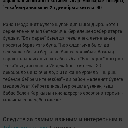
азрак калынайганын көтәбез. Әгәр "Боз сарае" өлгерсә,
"Елка"ның ачылышы 25 декабрьгә көтелә. 30...
Район мәдәният бүлеге шулай дип ышандыра. Бөтен
серне әле үк ачып бетермичә, бер өлешен хәбәр итәргә
булдык. "Боз сарае" быел да төзеләчәк, ләкин аның
проекты бераз үзгә була. "Һәр елдагыча быел да
оешмалар белән бергәләп башкарачакбыз, бозның
азрак калынайганын көтәбез. Әгәр "Боз сарае" өлгерсә,
"Елка"ның ачылышы 25 декабрьгә көтелә. 30
декабрьдә бина эчендә, ә 31е көнне урамда - чыршы
төбендә бәйрәм итәчәкбез",- ди район мәдәният бүлеге
мөдире Азат Хәйретдинов. Һәр оешма үзенең Кыш
бабае белән Кар кызын киендерергә әзерләнә торсын -
монысы сернең бер өлеше.
Следите за самым важным и интересным в
Telegram-канале
Татмедиа