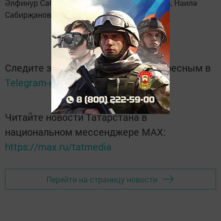
Әлфинур Сабирова, Светлана Хисмәтуллина, Наилә
Сабирҗанова.
Следите за самым важным и интересным в
Telegram-канале
Татмедиа
Читайте новости Татарстана в
национальном мессенджере MАХ:
https://max.ru/tatmedia
Перейти на страницу новости