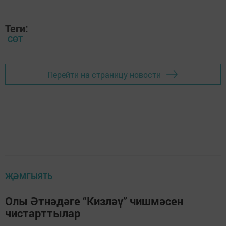
Теги:
СӨТ
Перейти на страницу новости
ҖӘМГЫЯТЬ
Олы Әтнәдәге “Кизләү” чишмәсен
чистарттылар