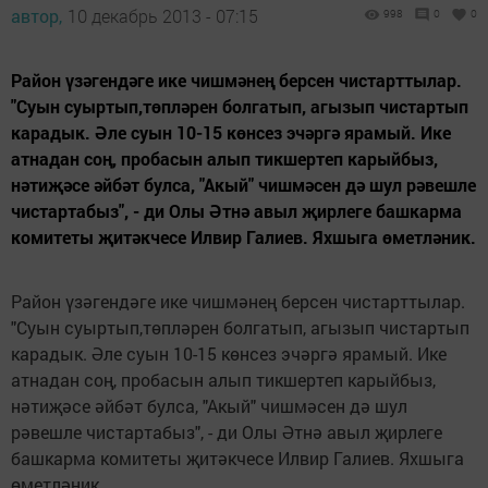
автор,
10 декабрь 2013 - 07:15
998
0
0
Район үзәгендәге ике чишмәнең берсен чистарттылар.
"Суын суыртып,төпләрен болгатып, агызып чистартып
карадык. Әле суын 10-15 көнсез эчәргә ярамый. Ике
атнадан соң, пробасын алып тикшертеп карыйбыз,
нәтиҗәсе әйбәт булса, "Акый" чишмәсен дә шул рәвешле
чистартабыз", - ди Олы Әтнә авыл җирлеге башкарма
комитеты җитәкчесе Илвир Галиев. Яхшыга өметләник.
Район үзәгендәге ике чишмәнең берсен чистарттылар.
"Суын суыртып,төпләрен болгатып, агызып чистартып
карадык. Әле суын 10-15 көнсез эчәргә ярамый. Ике
атнадан соң, пробасын алып тикшертеп карыйбыз,
нәтиҗәсе әйбәт булса, "Акый" чишмәсен дә шул
рәвешле чистартабыз", - ди Олы Әтнә авыл җирлеге
башкарма комитеты җитәкчесе Илвир Галиев. Яхшыга
өметләник.