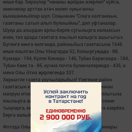
кеше бар. Берәүләр "чананы җәйдән әзерләп" куйса,
икенчеләр арттан әтәч килеп чукыганчы
кымшанмыйлар шул. Соңыннан "Соңга калганмын,
газетаны сатып алып булмыймы", дип уфтаналар.
Шуңа да ахырдан арлы-бирле сугылырга калмасын
өчен, тиз арада газетага язылып калырга ашыгыгыз.
Бүгенге көнгә килгәндә, районыбыз газетасына 1546
кеше язылган.Олы Мәңгәрдә 52, Комыргуҗада - 88,
Күәмдә - 194, Күлле Кимедә - 146, Түбән Бәрәскәдә - 184,
Түбән Көек тә - 85, күчмә почта бүлекчәләрендә - 435, ә
менә Олы Әтнә җирлегендә 337.
Хөрмәтле газета укучыларыбыз! Үзегезне район
газетасын кулга алып, ләззәтләнеп уку хисеннән
мәхрүм итмәгез. 2014 елның беренче яртыеллыгына
язылырга ашыгыгыз. Һәрвакыттагыча без сезне
тыңларга, көчебездән килгәнчә ярдәм итәргә әзербез.
Бергә калыйк!
Фотода Олы Әтнә почта бүлекчәсе почтальоннары