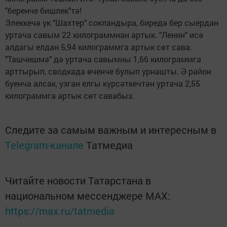
"беренче бишлек"тә!
Элеккечә үк "Шахтер" сокландыра, биредә бер сыердан
уртача савым 22 килограммнан артык. "Ленин" исә
алдагы елдан 5,94 килограммга артык сөт сава.
"Ташчишмә" дә уртача савымны 1,66 килограммга
арттырып, сводкада өченче булып урнашты. Ә район
буенча алсак, узган елгы күрсәткечтән уртача 2,55
килограммга артык сөт савабыз.
Следите за самым важным и интересным в
Telegram-канале
Татмедиа
Читайте новости Татарстана в
национальном мессенджере MАХ:
https://max.ru/tatmedia