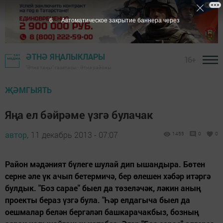
5
Автоматическое закрытие баннера через
ӘТНӘ ЯҢАЛЫКЛАРЫ
16+
"Әтнә таңы" газетасы - Әтнә районы
ҖӘМГЫЯТЬ
Яңа ел бәйрәме үзгә булачак
автор,
11 декабрь 2013 - 07:07
1455
0
0
Район мәдәният бүлеге шулай дип ышандыра. Бөтен
серне әле үк ачып бетермичә, бер өлешен хәбәр итәргә
булдык. "Боз сарае" быел да төзеләчәк, ләкин аның
проекты бераз үзгә була. "Һәр елдагыча быел да
оешмалар белән бергәләп башкарачакбыз, бозның