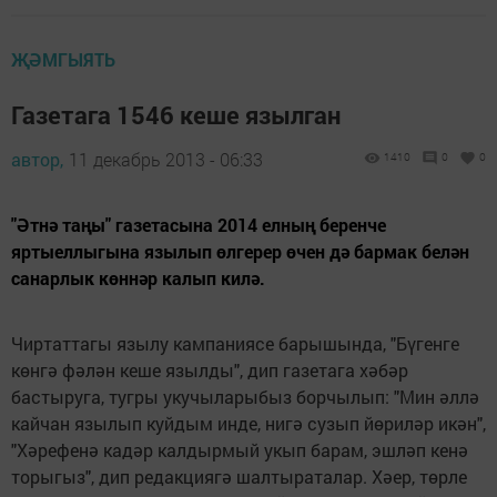
ҖӘМГЫЯТЬ
Газетага 1546 кеше язылган
автор,
11 декабрь 2013 - 06:33
1410
0
0
"Әтнә таңы" газетасына 2014 елның беренче
яртыеллыгына язылып өлгерер өчен дә бармак белән
санарлык көннәр калып килә.
Чиртаттагы язылу кампаниясе барышында, "Бүгенге
көнгә фәлән кеше язылды", дип газетага хәбәр
бастыруга, тугры укучыларыбыз борчылып: "Мин әллә
кайчан язылып куйдым инде, нигә сузып йөриләр икән",
"Хәрефенә кадәр калдырмый укып барам, эшләп кенә
торыгыз", дип редакциягә шалтыраталар. Хәер, төрле