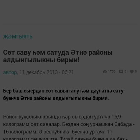
ҖӘМГЫЯТЬ
Сөт саву һәм сатуда Әтнә районы
алдынгылыкны бирми!
автор,
11 декабрь 2013 - 06:21
1706
0
0
Бер баш сыердан сөт савып алу һәм дәүләткә сату
буенча Әтнә районы алдынгылыкны бирми.
Район хуҗалыкларында һәр сыердан уртача 16,9
килограмм сөт савалар. Бездән соң урнашкан Сабада -
16 килограмм. Ә республика буенча уртача 11
килограмм тәшкил итә. Тулай савым буенча да без -