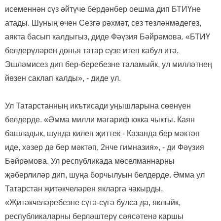
исеменнән сүз әйтүче бердәнбер оешма дип БТИҮне
атады. Шуның өчен Сезгә рәхмәт, сез тезләнмәдегез,
аякта басып калдыгыз, диде Фәүзия Бәйрәмова. «БТИҮ
белдерүләрен дөнья татар сүзе итеп кабул итә.
Эшләмисез дип бер-беребезне таламыйк, ул милләтнең
йөзен саклап калды», - диде ул.
Ул Татарстанның икътисади уңышларына сөенүен
белдерде. «Әмма милли мәгариф юкка чыкты. Каян
башладык, шунда килеп җиттек - Казанда бер мәктәп
иде, хәзер дә бер мәктәп, 2нче гимназия», - ди Фәүзия
Бәйрәмова. Ул республикада мөселманнарны
җәберлиләр дип, шуңа борчылуын белдерде. Әмма ул
Татарстан җитәкчеләрен якларга чакырды.
«Җитәкчеләребезне сүгә-сүгә булса да, яклыйк,
республикаларны берләштерү сәясәтенә каршы