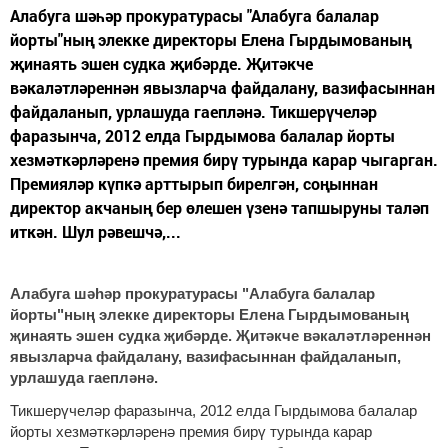
Алабуга шәһәр прокуратурасы "Алабуга балалар
йорты"ның элекке директоры Елена Гырдымованың
җинаять эшен судка җибәрде. Җитәкче
вәкаләтләреннән явызларча файдалану, вазифасыннан
файдаланып, урлашуда гаепләнә. Тикшерүчеләр
фаразынча, 2012 елда Гырдымова балалар йорты
хезмәткәрләренә премия бирү турында карар чыгарган.
Премияләр күпкә арттырып бирелгән, соңыннан
директор акчаның бер өлешен үзенә тапшыруны таләп
иткән. Шул рәвешчә,...
Алабуга шәһәр прокуратурасы "Алабуга балалар
йорты"ның элекке директоры Елена Гырдымованың
җинаять эшен судка җибәрде. Җитәкче вәкаләтләреннән
явызларча файдалану, вазифасыннан файдаланып,
урлашуда гаепләнә.
Тикшерүчеләр фаразынча, 2012 елда Гырдымова балалар
йорты хезмәткәрләренә премия бирү турында карар