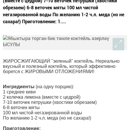
(вместе с цедрой) 7-10 веточек петрушки (хвостики
обрезаем) 6-8 веточек мяты 100 мл чистой
негазированной воды По желанию 1-2 ч.л. меда (но не
сахара!) Приготовление: 1....
ЖИРОСЖИГАЮЩИЙ "зеленый" коктейль. Нереально
вкусный и полезный коктейль, который эффективно
борется с ЖИРОВЫМИ ОТЛОЖЕНИЯМИ!
Ингредиенты
(на одну порцию):
1 среднее киви
2 колечка лимона (вместе с цедрой)
7-10 веточек петрушки (хвостики обрезаем)
6-8 веточек мяты
100 мл чистой негазированной воды
По желанию 1-2 ч.л. меда (но не сахара!)
Приготовление: