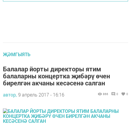
ҖӘМГЫЯТЬ
Балалар йорты директоры ятим
балаларны концертка җибәрү өчен
бирелгән акчаны кесәсенә салган
автор,
9 апрель 2017 - 16:16
866
0
0