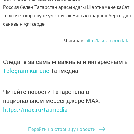
Россия белән Татарстан арасындагы Шартнамәне кабат
төзү өчен көрәшүне ул көнүзәк мәсьәләләрнең берсе дип
санавын җиткерде.
Чыганак:
http://tatar-inform.tatar
Следите за самым важным и интересным в
Telegram-канале
Татмедиа
Читайте новости Татарстана в
национальном мессенджере MАХ:
https://max.ru/tatmedia
Перейти на страницу новости