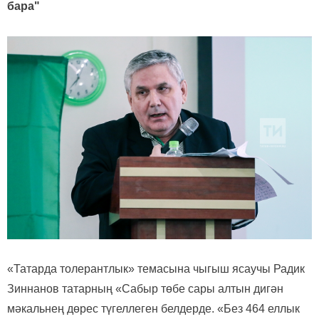
бара"
«Татарда толерантлык» темасына чыгыш ясаучы Радик
Зиннанов татарның «Сабыр төбе сары алтын дигән
мәкальнең дөрес түгеллеген белдерде. «Без 464 еллык