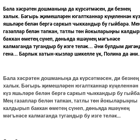
Бала хәсрәтен дошманыңа да күрсәтмәсен, ди безнең
халык. Бәгырь җимешләрен югалт­каннар күңеленнән кү
яшьләре белән бергә саркып чыккандыр бу гыйбарә. Ме
газаплар белән тапкан, татлы төн йокыларыңны калды
баккан өметең сүнеп, дөньяда яшәүнең мәгънәсе
калмаганда тугандыр бу изге теләк... Әни булдым дигән
генә... Барлык хатын-кызлар шикелле үк, Полина да әни.
Бала хәсрәтен дошманыңа да күрсәтмәсен, ди безнең
халык. Бәгырь җимешләрен югалт­каннар күңеленнән
күз яшьләре белән бергә саркып чыккандыр бу гыйба
Мең газаплар белән тапкан, татлы төн йокыларыңны
калдырып баккан өметең сүнеп, дөньяда яшәүнең
мәгънәсе калмаганда тугандыр бу изге теләк...