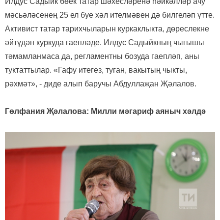
Илдус Садыйк бөек татар шәхесләренә һәйкәлләр ачу
мәсьәләсенең 25 ел буе хәл ителмәвен дә билгеләп үтте.
Активист татар тарихчыларын куркаклыкта, дөреслекне
әйтүдән куркуда гаепләде. Илдус Садыйкның чыгышы
тәмамланмаса да, регламентны бозуда гаепләп, аны
туктаттылар. «Гафу итегез, туган, вакытың чыкты,
рәхмәт», - диде алып баручы Абдуллаҗан Җәлалов.
Гөлфания Җәлалова: Милли мәгариф аяныч хәлдә