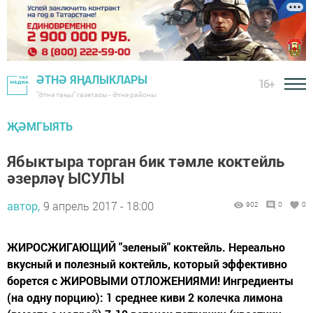
ӘТНӘ ЯҢАЛЫКЛАРЫ
16+
"Әтнә таңы" газетасы - Әтнә районы
ҖӘМГЫЯТЬ
Ябыктыра торган бик тәмле коктейль
әзерләү ЫСУЛЫ
автор,
9 апрель 2017 - 18:00
902
0
0
ЖИРОСЖИГАЮЩИЙ "зеленый" коктейль. Нереально
вкусный и полезный коктейль, который эффективно
борется с ЖИРОВЫМИ ОТЛОЖЕНИЯМИ! Ингредиенты
(на одну порцию): 1 среднее киви 2 колечка лимона