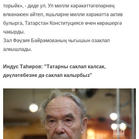
торыйк», - диде ул. Ул милли хәрәкәттәгеләрнең
өлкәнәюен әйтеп, яшьләрне милли хәрәкәттә актив
булырга, Татарстан Конституциясе өчен көрәшергә
чакырды.
Зал Фәүзия Бәйрәмованың чыгышын озаклап
алкышлады.
Индус Таһиров: "Татарны саклап калсак,
дәүләтебезне дә саклап калырбыз"