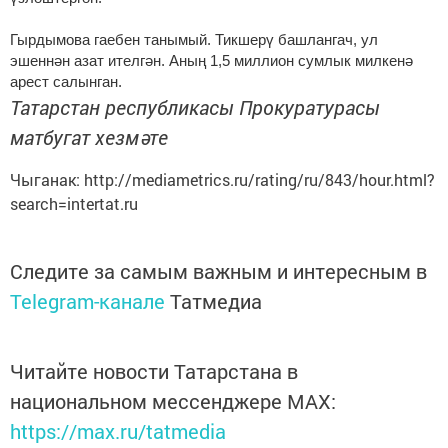
Гырдымова гаебен танымый. Тикшерү башлангач, ул
эшеннән азат ителгән. Аның 1,5 миллион сумлык милкенә
арест салынган.
Татарстан республикасы Прокуратурасы
матбугат хезмәте
Чыганак: http://mediametrics.ru/rating/ru/843/hour.html?
search=intertat.ru
Следите за самым важным и интересным в
Telegram-канале
Татмедиа
Читайте новости Татарстана в
национальном мессенджере MАХ:
https://max.ru/tatmedia