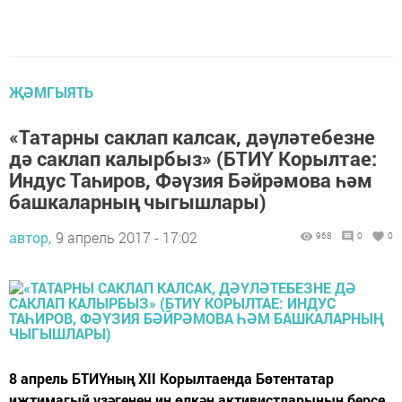
ҖӘМГЫЯТЬ
«Татарны саклап калсак, дәүләтебезне
дә саклап калырбыз» (БТИҮ Корылтае:
Индус Таһиров, Фәүзия Бәйрәмова һәм
башкаларның чыгышлары)
автор,
9 апрель 2017 - 17:02
968
0
0
8 апрель БТИҮның XII Корылтаенда Бөтентатар
иҗтимагый үзәгенең иң өлкән активистларының берсе