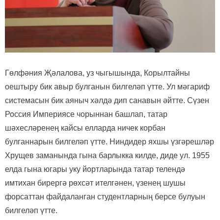
Гөлфәния Җәлалова, уз чыгышында, Корылтайны
оештыру бик авыр булганын билгеләп үтте. Ул мәгариф
системасын бик аяныч хәлдә дип санавын әйтте. Сүзен
Россия Империясе чорыннан башлап, татар
шәхесләренең кайсы елларда ничек корбан
булганнарын билгеләп үтте. Ниндидер яхшы үзгәрешләр
Хрущев заманында гына барлыкка килде, диде ул. 1955
елда гына югары уку йортларында татар телендә
имтихан бирергә рөхсәт ителгәнен, үзенең шушы
форсаттан файдаланган студентларның берсе булуын
билгеләп үтте.