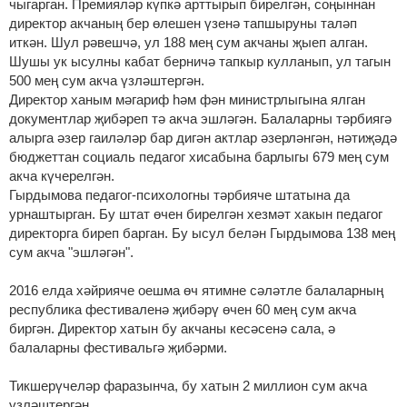
чыгарган. Премияләр күпкә арттырып бирелгән, соңыннан
директор акчаның бер өлешен үзенә тапшыруны таләп
иткән. Шул рәвешчә, ул 188 мең сум акчаны җыеп алган.
Шушы ук ысулны кабат берничә тапкыр кулланып, ул тагын
500 мең сум акча үзләштергән.
Директор ханым мәгариф һәм фән министрлыгына ялган
документлар җибәреп тә акча эшләгән. Балаларны тәрбиягә
алырга әзер гаиләләр бар дигән актлар әзерләнгән, нәтиҗәдә
бюджеттан социаль педагог хисабына барлыгы 679 мең сум
акча күчерелгән.
Гырдымова педагог-психологны тәрбияче штатына да
урнаштырган. Бу штат өчен бирелгән хезмәт хакын педагог
директорга биреп барган. Бу ысул белән Гырдымова 138 мең
сум акча "эшләгән".
2016 елда хәйрияче оешма өч ятимне сәләтле балаларның
республика фестиваленә җибәрү өчен 60 мең сум акча
биргән. Директор хатын бу акчаны кесәсенә сала, ә
балаларны фестивальгә җибәрми.
Тикшерүчеләр фаразынча, бу хатын 2 миллион сум акча
үзләштергән.