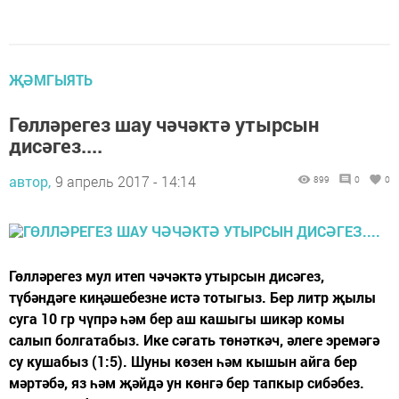
ҖӘМГЫЯТЬ
Гөлләрегез шау чәчәктә утырсын
дисәгез....
автор,
9 апрель 2017 - 14:14
899
0
0
Гөлләрегез мул итеп чәчәктә утырсын дисәгез,
түбәндәге киңәшебезне истә тотыгыз. Бер литр җылы
суга 10 гр чүпрә һәм бер аш кашыгы шикәр комы
салып болгатабыз. Ике сәгать төнәткәч, әлеге эремәгә
су кушабыз (1:5). Шуны көзен һәм кышын айга бер
мәртәбә, яз һәм җәйдә ун көнгә бер тапкыр сибәбез.