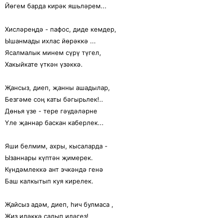
Йөгем барда кирәк яшьләрем...
Хисләреңдә - пафос, диде кемдер,
Ышанмады ихлас йөрәккә ...
Ясалмалык минем сүрү түгел,
Хакыйкате үткән үзәккә.
Җансыз, диеп, җанны ашадылар,
Безгәме соң каты бәгырьлек!..
Дөнья үзе - тере гәүдәләрне
Үле җаннар баскан каберлек...
Яши белмим, ахры, кысаларда -
Ызаннары күптән җимерек.
Күндәмлеккә ант эчкәндә генә
Баш калкытып куя кирелек.
Җайсыз адәм, диеп, һич булмаса ,
Җиз иләккә салып иләгез!