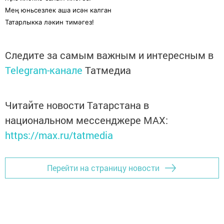
Мең юньсезлек аша исән калган
Татарлыкка ләкин тимәгез!
Следите за самым важным и интересным в
Telegram-канале
Татмедиа
Читайте новости Татарстана в
национальном мессенджере MАХ:
https://max.ru/tatmedia
Перейти на страницу новости