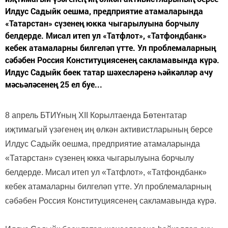
Илдус Садыйк оешма, предприятие атамаларында
«Татарстан» сүзенең юкка чыгарылуына борчылу
белдерде. Мисал итеп ул «Татфлот», «Татфондбанк»
кебек атамаларны билгеләп үтте. Ул проблемаларның
сәбәбен Россия Конституциясенең сакламавында күрә.
Илдус Садыйк бөек татар шәхесләренә һәйкәлләр ачу
мәсьәләсенең 25 ел буе...
8 апрель БТИҮның XII Корылтаенда Бөтентатар
иҗтимагый үзәгенең иң өлкән активистларының берсе
Илдус Садыйк оешма, предприятие атамаларында
«Татарстан» сүзенең юкка чыгарылуына борчылу
белдерде. Мисал итеп ул «Татфлот», «Татфондбанк»
кебек атамаларны билгеләп үтте. Ул проблемаларның
сәбәбен Россия Конституциясенең сакламавында күрә.