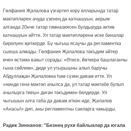
Гөлфания Җәлалова үзгәртеп кору елларында татар
мәктәпләрен ачуда үзенең дә катнашуын, аерым
алганда 20нче татар гимназиясен булдыруда актив
катнашуын әйтте. Ул татар мәктәпләренә иске биналар
бирелүен җиткерде. Бу чыгыш ясаучы да регламентка
сыеша алмады. Гөлфания Җәлалова тәкъдим әйтер
өчен өстәмә вакыт сорады: «Әтисе, йөткерә башлаганчы
гына сөйлим», диде ул утырышны алып баручы
Абдуллаҗан Җәлаловка һәм сүзен дәвам итте. Ул
«нинди генә мәктәп ачылса да, ул татар мәктәбе булып
ачылырга тиеш» дигән тәкъдимен белдерде. Ул
чыгышын алга таба да дәвам иткән иде, Җәлалов
«Анасы!» дип, аны регламентны сакларга чакырды.
Радик Зиннанов: "Безнең рухи байлыклар да югала