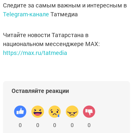
Следите за самым важным и интересным в
Telegram-канале
Татмедиа
Читайте новости Татарстана в
национальном мессенджере MАХ:
https://max.ru/tatmedia
Оставляйте реакции
0
0
0
0
0