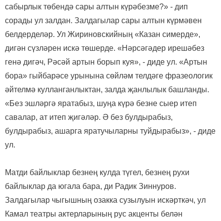
сабырлык төбендә сары алтын күрәбезме?» - дип
сорады ул залдан. Залдагылар сары алтын күрмәвен
белдерделәр. Ул Жириновскийның «Казан симерде»,
дигән сүзләрен искә төшерде. «Нәрсәгәдер ирешәбез
генә дигәч, Рәсәй артын борып куя», - диде ул. «Артын
бора» гыйбарәсе урынына сөйләм телдәге фразеологик
әйтелмә кулланганлыктан, залда җанлылык башланды.
«Без эшләргә яратабыз, шуңа күрә безне сыер итеп
савалар, ат итеп җигәләр. Ә без булдырабыз,
булдырабыз, ашарга яратучыларны туйдырабыз», - диде
ул.
Матди байлыклар безнең кулда түгел, безнең рухи
байлыклар да югала бара, ди Радик Зиннуров.
Залдагылар чыгышның озакка сузылуын искәрткәч, ул
Камал театры актерларының рус акценты белән