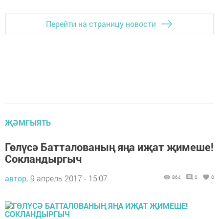
Перейти на страницу новости
ҖӘМГЫЯТЬ
Гөлүсә Батталованың яңа иҗат җимеше!
Сокландыргыч
автор,
9 апрель 2017 - 15:07
864
0
0