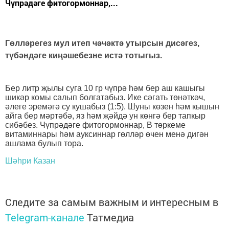
Чүпрәдәге фитогормоннар,...
Гөлләрегез мул итеп чәчәктә утырсын дисәгез,
түбәндәге киңәшебезне истә тотыгыз.
Бер литр җылы суга 10 гр чүпрә һәм бер аш кашыгы
шикәр комы салып болгатабыз. Ике сәгать төнәткәч,
әлеге эремәгә су кушабыз (1:5). Шуны көзен һәм кышын
айга бер мәртәбә, яз һәм җәйдә ун көнгә бер тапкыр
сибәбез. Чүпрәдәге фитогормоннар, В төркеме
витаминнары һәм ауксиннар гөлләр өчен менә дигән
ашлама булып тора.
Шәһри Казан
Следите за самым важным и интересным в
Telegram-канале
Татмедиа