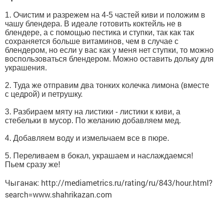
1. Очистим и разрежем на 4-5 частей киви и положим в
чашу блендера. В идеале готовить коктейль не в
блендере, а с помощью пестика и ступки, так как так
сохраняется больше витаминов, чем в случае с
блендером, но если у вас как у меня нет ступки, то можно
воспользоваться блендером. Можно оставить дольку для
украшения.
2. Туда же отправим два тонких колечка лимона (вместе
с цедрой) и петрушку.
3. Разбираем мяту на листики - листики к киви, а
стебельки в мусор. По желанию добавляем мед.
4. Добавляем воду и измельчаем все в пюре.
5. Переливаем в бокал, украшаем и наслаждаемся!
Пьем сразу же!
Чыганак: http://mediametrics.ru/rating/ru/843/hour.html?
search=www.shahrikazan.com