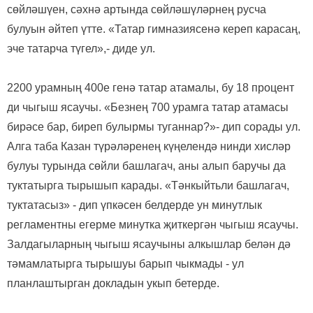
сөйләшүен, сәхнә артында сөйләшүләрнең русча
булуын әйтеп үтте. «Татар гимназиясенә кереп карасаң,
эче татарча түгел»,- диде ул.
2200 урамның 400е генә татар атамалы, бу 18 процент
ди чыгыш ясаучы. «Безнең 700 урамга татар атамасы
бирәсе бар, биреп булырмы туганнар?»- дип сорады ул.
Алга таба Казан түрәләренең күңелендә нинди хисләр
булуы турында сөйли башлагач, аны алып баручы да
туктатырга тырышып карады. «Тәнкыйтьли башлагач,
туктатасыз» - дип үпкәсен белдерде ун минутлык
регламентны егерме минутка җиткергән чыгыш ясаучы.
Залдагыларның чыгыш ясаучыны алкышлар белән дә
тәмамлатырга тырышуы барып чыкмады - ул
планлаштырган докладын укып бетерде.