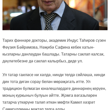
Тарих фәннәре докторы, академик Индус Таһиров сүзен
Фәүзия Бәйрәмова, Нәҗибә Сафина кебек хатын-
кызларны данлаудан башлады. Татарны саклап калсак,
дәүләтебезне дә саклап калырбыз, диде ул.
Ул татар гаиләсе ни хәлдә, нинди телдә сөйләшә, нинди
дин тота дигән сорау белән мөрәҗәгать итте. Ул
традицион булмаган юнәлешләрдәге диннәрнең керүен,
моның куркыныч булуын әйтте. Җомга вәгазьләрен
татарча үткәрүне таләп иткән мөфти Камил хәзрәт
Сәмигуллинны мактап телгә алды.