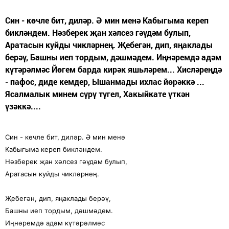
Син - көчле бит, диләр. Ә мин менә Кабыгыма кереп
бикләндем. Нәзберек җан хәлсез гәүдәм булып,
Аратасын куйды чикләрнең. Җебегән, дип, яңаклады
берәү, Башны иеп тордым, дәшмәдем. Иңнәремдә адәм
күтәрәлмәс Йөгем барда кирәк яшьләрем... Хисләреңдә
- пафос, диде кемдер, Ышанмады ихлас йөрәккә ...
Ясалмалык минем сүрү түгел, Хакыйкате үткән
үзәккә....
Син - көчле бит, диләр. Ә мин менә
Кабыгыма кереп бикләндем.
Нәзберек җан хәлсез гәүдәм булып,
Аратасын куйды чикләрнең.
Җебегән, дип, яңаклады берәү,
Башны иеп тордым, дәшмәдем.
Иңнәремдә адәм күтәрәлмәс