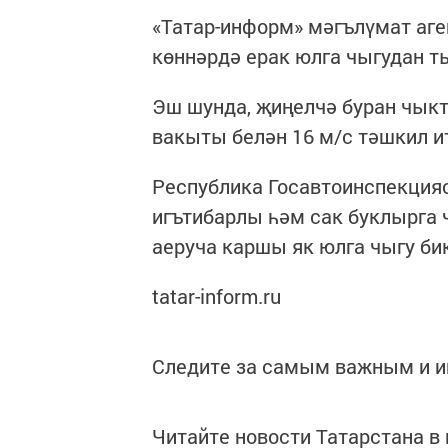
«Татар-информ» мәгълүмат аг
көннәрдә ерак юлга чыгудан т
Эш шунда, җиңелчә буран чыкт
вакыты белән 16 м/с тәшкил ит
Республика Госавтоинспекцияс
игътибарлы һәм сак буклырга
аеруча каршы як юлга чыгу бик
tatar-inform.ru
Следите за самым важным и 
Читайте новости Татарстана 