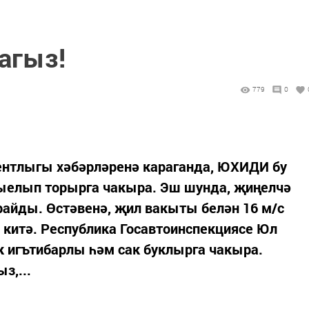
агыз!
779
0
ентлыгы хәбәрләренә караганда, ЮХИДИ бу
тыелып торырга чакыра. Эш шунда, җиңелчә
райды. Өстәвенә, җил вакыты белән 16 м/с
п китә. Республика Госавтоинспекциясе Юл
ик игътибарлы һәм сак буклырга чакыра.
з,...