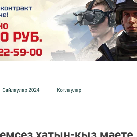
Сайлаулар 2024
Котлаулар
иемсез хатын-кыз мәете