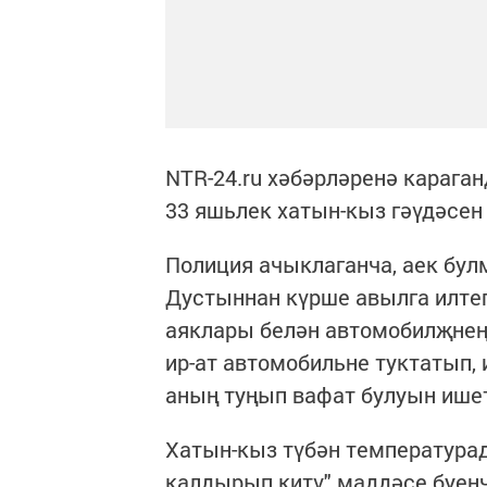
NTR-24.ru хәбәрләренә караган
33 яшьлек хатын-кыз гәүдәсен
Полиция ачыклаганча, аек бул
Дустыннан күрше авылга илте
аяклары белән автомобилҗнең 
ир-ат автомобильне туктатып,
аның туңып вафат булуын ише
Хатын-кыз түбән температурад
калдырып китү" маддәсе буен