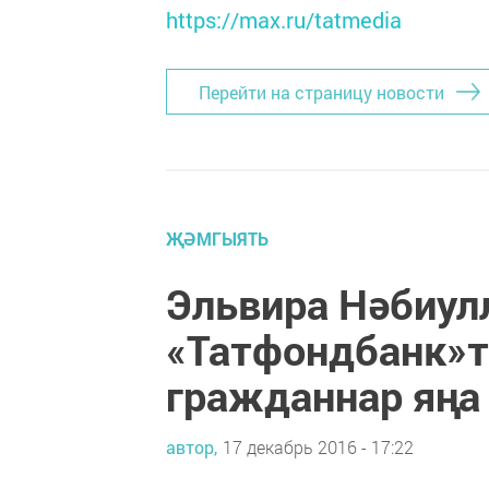
https://max.ru/tatmedia
Перейти на страницу новости
ҖӘМГЫЯТЬ
Эльвира Нәбиул
«Татфондбанк»т
гражданнар яңа 
автор,
17 декабрь 2016 - 17:22