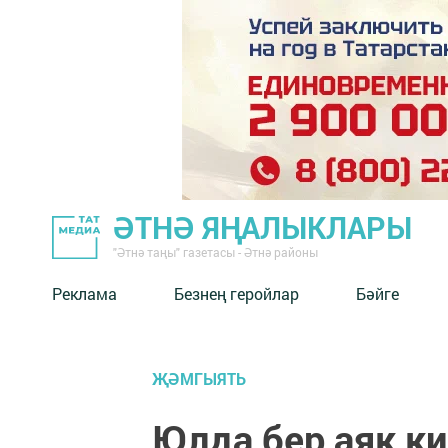
ӘТНӘ ЯҢАЛЫКЛАРЫ
"Әтнә таңы" газетасы - Әтнә районы
Реклама
Безнең геройлар
Бәйге
ҖӘМГЫЯТЬ
Юлда бер аяк к