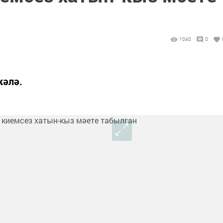
1040
0
кәлә.