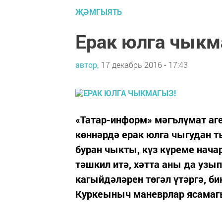
ҖӘМГЫЯТЬ
Ерак юлга чыкм
автор,
17 декабрь 2016 - 17:43
«Татар-информ» мәгълүмат аг
көннәрдә ерак юлга чыгудан 
буран чыкты, күз күреме нача
тәшкил итә, хәтта аны да узы
кагыйдәләрен төгәл үтәргә, б
Куркеыныч маневрлар ясамагы