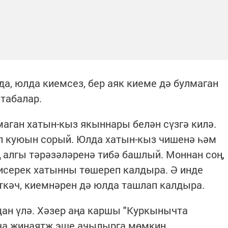
да, юлда киемсез, бер аяк киеме дә булмаган
 табалар.
маган хатын-кыз якыннары белән сүзгә килә.
п куюын сорый. Юлда хатын-кыз чишенә һәм
алгы тәрәзәләренә тибә башлый. Моннан соң,
 исерек хатынны төшереп калдыра. Ә инде
ткәч, киемнәрен дә юлда ташлап калдыра.
ан үлә. Хәзер аңа каршы "Куркынычта
ча җинаятҗ эше ачылырга мөмкин.