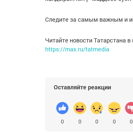
Следите за самым важным и 
Читайте новости Татарстана 
https://max.ru/tatmedia
Оставляйте реакции
0
0
0
0
0