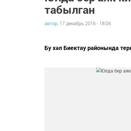
табылган
автор,
17 декабрь 2016 - 18:04
Бу хәл Биектау районында тер