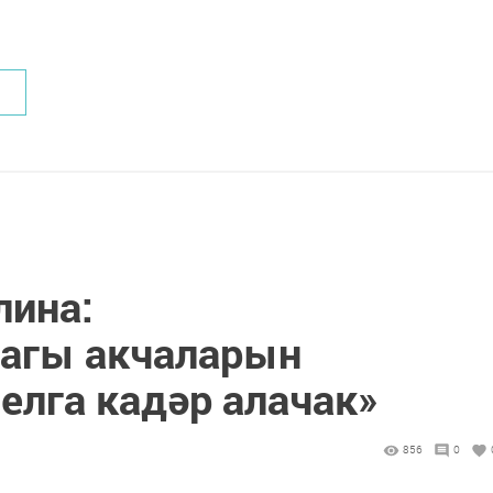
лина:
агы акчаларын
елга кадәр алачак»
856
0