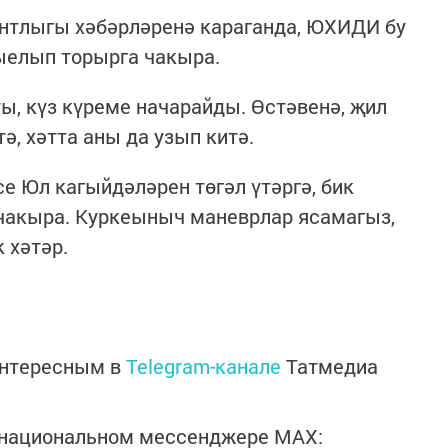
ентлыгы хәбәрләренә караганда, ЮХИДИ бу
ыелып торырга чакыра.
ы, күз күреме начарайды. Өстәвенә, җил
ә, хәтта аны да узып китә.
е Юл кагыйдәләрен төгәл үтәргә, бик
 чакыра. Куркеыныч маневрлар ясамагыз,
 хәтәр.
интересным в
Telegram-канале
Татмедиа
в национальном мессенджере MАХ: