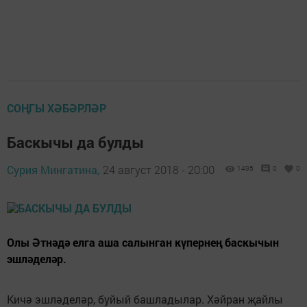
СОҢГЫ ХӘБӘРЛӘР
Баскычы да булды
Сурия Мингатина,
24 август 2018 - 20:00
1495
0
0
Олы Әтнәдә елга аша салынган күпернең баскычын
эшләделәр.
Кичә эшләделәр, буйый башладылар. Хәйран җайлы