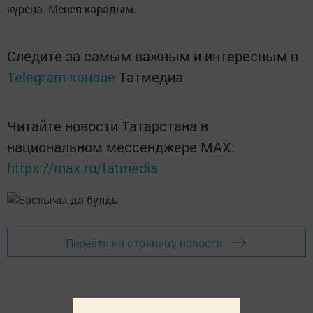
күренә. Менеп карадым.
Следите за самым важным и интересным в
Telegram-канале
Татмедиа
Читайте новости Татарстана в
национальном мессенджере MАХ:
https://max.ru/tatmedia
Перейти на страницу новости