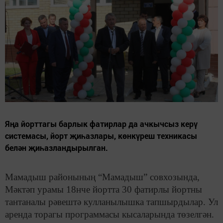
Яңа йорттагы барлык фатирлар да ачкычсыз керү
системасы, йорт җиһазлары, көнкүреш техникасы
белән җиһазландырылган.
Мамадыш районының “Мамадыш” совхозында,
Мәктәп урамы 18нче йортта 30 фатирлы йортны
тантаналы рәвештә кулланылышка тапшырдылар. Ул
аренда торагы программасы кысаларында төзелгән.