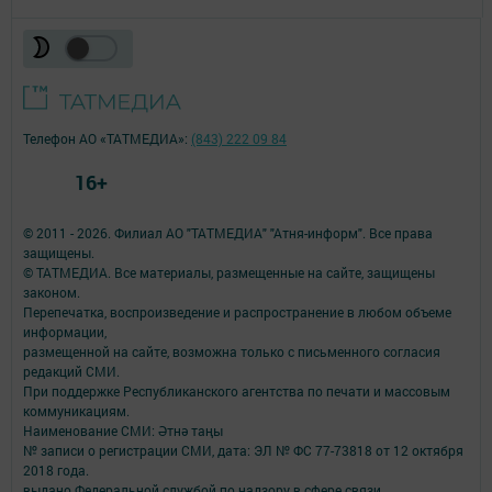
Телефон АО «ТАТМЕДИА»:
(843) 222 09 84
16+
© 2011 - 2026. Филиал АО "ТАТМЕДИА" "Атня-информ". Все права
защищены.
© ТАТМЕДИА. Все материалы, размещенные на сайте, защищены
законом.
Перепечатка, воспроизведение и распространение в любом объеме
информации,
размещенной на сайте, возможна только с письменного согласия
редакций СМИ.
При поддержке Республиканского агентства по печати и массовым
коммуникациям.
Наименование СМИ: Әтнә таңы
№ записи о регистрации СМИ, дата: ЭЛ № ФС 77-73818 от 12 октября
2018 года.
выдано Федеральной службой по надзору в сфере связи,