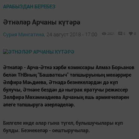
АРАБЫЗДАН БЕРЕБЕЗ
Әтнәләр Арчаны күтәрә
Сурия Мингатина,
24 август 2018 - 17:00
2021
0
0
Әтнәләр - Арча-Әтнә хәрби комиссары Алмаз Борһанов
белән ТНВның "Башваткыч" тапшыруының мөхәррире
Әлфирә Мәһдиева, Әтнәдә безнекеләрдән дә күп
булучы, Әтнәне бездән дә ныграк яратучы режиссер
Зөлфирә Мөхәммәдиева Арчаның яшь армиячеләрен
әлеге тапшыруга әзерләделәр.
Билгеле инде алар гына түгел, булышучылары күп
булды. Безнекеләр - оештыручылар.