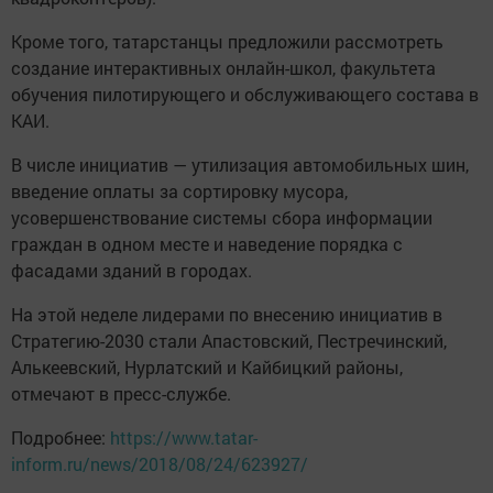
Кроме того, татарстанцы предложили рассмотреть
создание интерактивных онлайн-школ, факультета
обучения пилотирующего и обслуживающего состава в
КАИ.
В числе инициатив — утилизация автомобильных шин,
введение оплаты за сортировку мусора,
усовершенствование системы сбора информации
граждан в одном месте и наведение порядка с
фасадами зданий в городах.
На этой неделе лидерами по внесению инициатив в
Стратегию-2030 стали Апастовский, Пестречинский,
Алькеевский, Нурлатский и Кайбицкий районы,
отмечают в пресс-службе.
Подробнее:
https://www.tatar-
inform.ru/news/2018/08/24/623927/