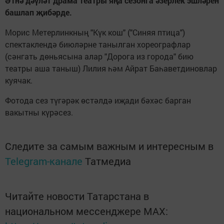
Әтнә дәүләт драма театры яңа сезонга әзерлек эшләрен
башлап җибәрде.
Морис Метерлинкның "Күк кош" ("Синяя птица")
спектаклендә биюләрне танылган хореографлар
(сәнгать дөньясына алар "Дорога из города" бию
театры аша таныш) Лилия һәм Айрат Баһаветдиновлар
куячак.
Фотода сез түгәрәк өстәлдә иҗади бәхәс барган
вакытны күрәсез.
Следите за самым важным и интересным в
Telegram-канале
Татмедиа
Читайте новости Татарстана в
национальном мессенджере MАХ: