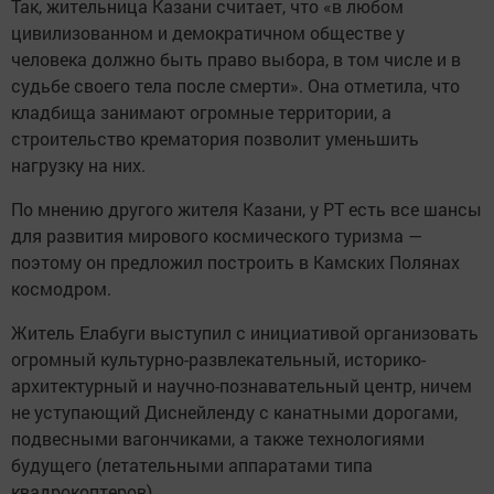
Так, жительница Казани считает, что «в любом
цивилизованном и демократичном обществе у
человека должно быть право выбора, в том числе и в
судьбе своего тела после смерти». Она отметила, что
кладбища занимают огромные территории, а
строительство крематория позволит уменьшить
нагрузку на них.
По мнению другого жителя Казани, у РТ есть все шансы
для развития мирового космического туризма —
поэтому он предложил построить в Камских Полянах
космодром.
Житель Елабуги выступил с инициативой организовать
огромный культурно-развлекательный, историко-
архитектурный и научно-познавательный центр, ничем
не уступающий Диснейленду с канатными дорогами,
подвесными вагончиками, а также технологиями
будущего (летательными аппаратами типа
квадрокоптеров).