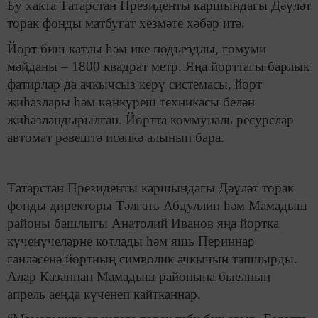
Бу хакта Татарстан Президенты каршындагы Дәүләт
торак фонды матбугат хезмәте хәбәр итә.
Йорт биш катлы һәм ике подъездлы, гомуми
мәйданы – 1800 квадрат метр. Яңа йорттагы барлык
фатирлар да ачкычсыз керү системасы, йорт
җиһазлары һәм көнкүреш техникасы белән
җиһазландырылган. Йортта коммуналь ресурслар
автомат рәвештә исәпкә алынып бара.
Татарстан Президенты каршындагы Дәүләт торак
фонды директоры Тәлгать Абдуллин һәм Мамадыш
районы башлыгы Анатолий Иванов яңа йортка
күченүчеләрне котлады һәм яшь Периннар
гаиләсенә йортның символик ачкычын тапшырды.
Алар Казаннан Мамадыш районына быелның
апрель аенда күченеп кайтканнар.