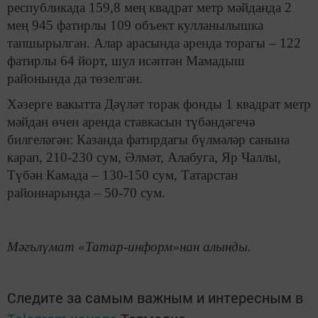
республикада 159,8 мең квадрат метр мәйданда 2
мең 945 фатирлы 109 объект кулланылышка
тапшырылган. Алар арасында аренда торагы – 122
фатирлы 64 йорт, шул исәптән Мамадыш
районында да төзелгән.
Хәзерге вакытта Дәүләт торак фонды 1 квадрат метр
мәйдан өчен аренда ставкасын түбәндәгечә
билгеләгән: Казанда фатирдагы бүлмәләр санына
карап, 210-230 сум, Әлмәт, Алабуга, Яр Чаллы,
Түбән Камада – 130-150 сум, Татарстан
районнарында – 50-70 сум.
Мәгълүмат «Татар-информ»нан алынды.
Следите за самым важным и интересным в