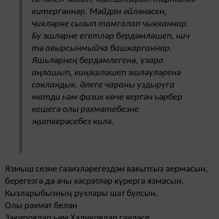
китергәннәр. Мәйдан әйләнәсен,
чикләрне сызып тамгалап чыкканнар.
Бу эшләрне егетләр бердәмләшеп, һич
тә авырсынмыйча башкарганнар.
Яшьләрнең бердәмлегенә, үзара
аңлашып, киңәшләшеп эшләүләренә
сокландык. Әлеге чараны уздыруга
матди һәм физик көче кергән һәрбер
кешегә олы рәхмәтебезне
җиткерәсебез килә.
Язмыш сезне газизләрегездән вакытсыз аермасын,
берегезгә дә ачы хәсрәтләр күрергә язмасын.
Кызларыбызның рухлары шат булсын.
Олы рәхмәт белән
Закировлар һәм Халиковлар гаиләсе,