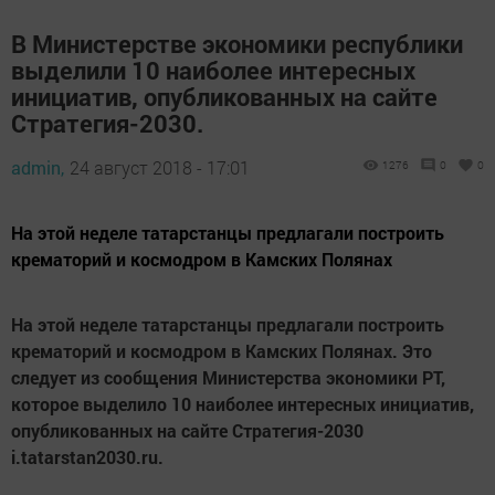
В Министерстве экономики республики
выделили 10 наиболее интересных
инициатив, опубликованных на сайте
Стратегия-2030.
admin,
24 август 2018 - 17:01
1276
0
0
На этой неделе татарстанцы предлагали построить
крематорий и космодром в Камских Полянах
На этой неделе татарстанцы предлагали построить
крематорий и космодром в Камских Полянах. Это
следует из сообщения Министерства экономики РТ,
которое выделило 10 наиболее интересных инициатив,
опубликованных на сайте Стратегия-2030
i.tatarstan2030.ru.