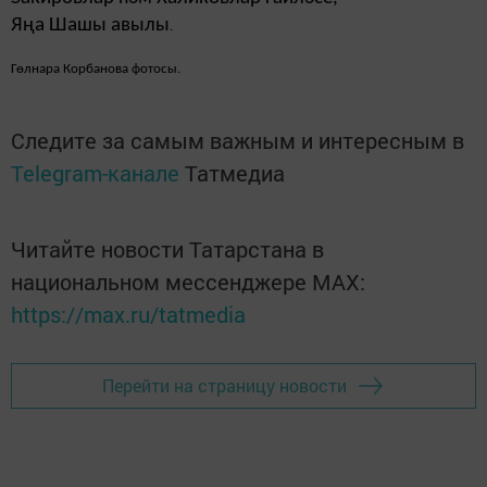
Яңа Шашы авылы
.
Гөлнара Корбанова фотосы.
Следите за самым важным и интересным в
Telegram-канале
Татмедиа
Читайте новости Татарстана в
национальном мессенджере MАХ:
https://max.ru/tatmedia
Перейти на страницу новости