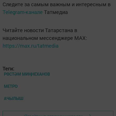
Следите за самым важным и интересным в
Telegram-канале
Татмедиа
Читайте новости Татарстана в
национальном мессенджере MАХ:
https://max.ru/tatmedia
Теги:
РӨСТӘМ МИҢНЕХАНОВ
МЕТРО
АЧЫЛЫШ