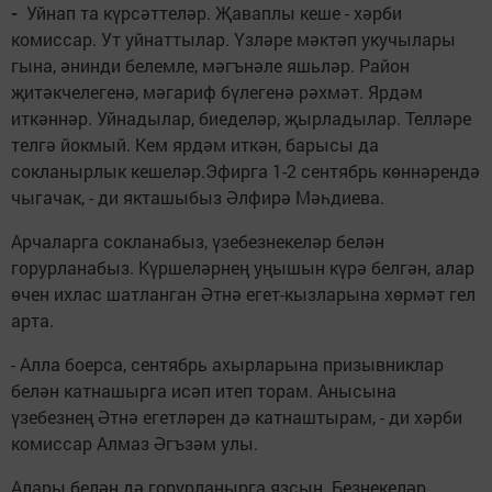
-
Уйнап та күрсәттеләр. Җаваплы кеше - хәрби
комиссар. Ут уйнаттылар. Үзләре мәктәп укучылары
гына, әнинди белемле, мәгънәле яшьләр. Район
җитәкчелегенә, мәгариф бүлегенә рәхмәт. Ярдәм
иткәннәр. Уйнадылар, биеделәр, җырладылар. Телләре
телгә йокмый. Кем ярдәм иткән, барысы да
сокланырлык кешеләр.Эфирга 1-2 сентябрь көннәрендә
чыгачак, - ди якташыбыз Әлфирә Мәһдиева.
Арчаларга сокланабыз, үзебезнекеләр белән
горурланабыз. Күршеләрнең уңышын күрә белгән, алар
өчен ихлас шатланган Әтнә егет-кызларына хөрмәт гел
арта.
- Алла боерса, сентябрь ахырларына призывниклар
белән катнашырга исәп итеп торам. Анысына
үзебезнең Әтнә егетләрен дә катнаштырам, - ди хәрби
комиссар Алмаз Әгъзәм улы.
Алары белән дә горурланырга язсын. Безнекеләр