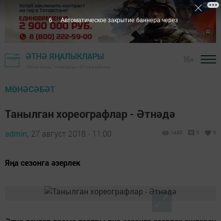
4
Автоматическое закрытие баннера через
ӘТНӘ ЯҢАЛЫКЛАРЫ
16+
"Әтнә таңы" газетасы - Әтнә районы
МӨНӘСӘБӘТ
Танылган хореографлар - Әтнәдә
admin,
27 август 2018 - 11:00
1430
0
0
Яңа сезонга әзерлек