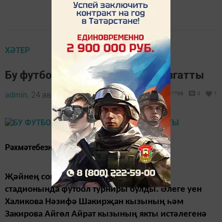
ХӘТЕР
Бу футбол уены күңелебезне кузгатты
admin,
24 август 2018 - 18:30
1766
0
1
Рәхмәтебезне җиткерәсе килә.
Җәйнең соңгы аенда Яңа Шашы авылы
стадионында футбол турниры булды.
Әлеге уен
Халикова Нәзифә Шакирҗан кызының һәм
Закирова Айгөл Айрат кызының якты истәлегенә