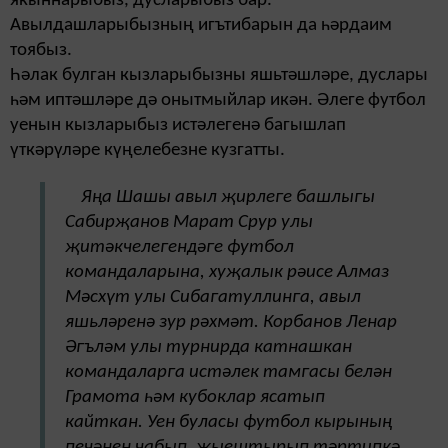
якыннарыбыз, дусларыбыз бар.
Авылдашларыбызның игътибарын да һәрдаим
тоябыз.
Һәлак булган кызларыбызны яшьтәшләре, дуслары
һәм иптәшләре дә онытмыйлар икән. Әлеге футбол
уенын кызларыбыз истәлегенә багышлап
үткәрүләре күңелебезне кузгатты.
Яңа Шашы авыл җирлеге башлыгы
Сабирҗанов Марат Срур улы
җитәкчелегендәге футбол
командаларына, хуҗалык рәисе Алмаз
Мәсхүт улы Сибагатуллинга, авыл
яшьләренә зур рәхмәт.
Корбанов Ленар
Әгъләм улы турнирда катнашкан
командаларга истәлек тамгасы белән
Грамота һәм кубоклар ясатып
кайткан. Уен буласы футбол кырының
печәнен чабып, җыештырып тәртипкә