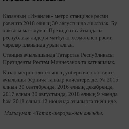
Казанның «Имәнлек» метро станциясе рәсми
рәвештә 2018 елның 30 августында ачылачак. Бу
хактагы мәгълүмат Президент сайтындагы
республика лидеры матбугат хезмәтенең рәсми
чаралар планында урын алган.
Станция ачылышында Татарстан Республикасы
Президенты Рөстәм Миңнеханов та катнашачак.
Казан метрополитенының унберенче станциясе
ачылышы берничә тапкыр кичектерелде. Ул 2015
елның 30 сентябрендә, 2016 елның декабрендә,
2017 елның 30 августында, 2018 елның 9 маенда
һәм 2018 елның 12 июнендә ачылырга тиеш иде.
Мәгълүмат «Татар-информ»нан алынды.