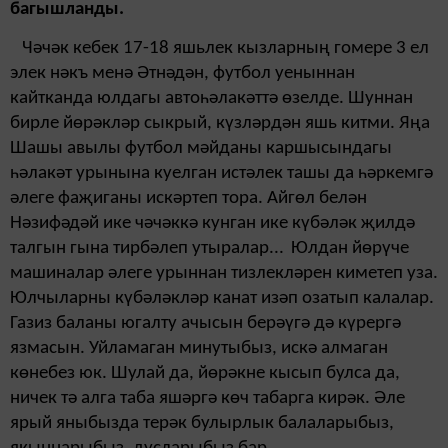
багышланды.
Чәчәк кебек 17-18 яшьлек кызларның гомере 3 ел
элек нәкъ менә Әтнәдән, футбол уеныннан
кайтканда юлдагы автоһәлакәттә өзелде.
Шуннан
бирле йөрәкләр сыкрый, күзләрдән яшь китми. Яңа
Шашы авылы футбол мәйданы каршысындагы
һәлакәт урынына куелган истәлек ташы да һәркемгә
әлеге фаҗиганы искәртеп тора. Айгөл белән
Нәзифәдәй ике чәчәккә кунган ике күбәләк җилдә
талгын гына тирбәлеп утыралар...
Юлдан йөрүче
машиналар әлеге урыннан тизлекләрен киметеп уза.
Юлчыларны күбәләкләр канат изәп озатып калалар.
Газиз баланы югалту ачысын берәүгә дә күрергә
язмасын. Уйламаган минутыбыз, искә алмаган
көнебез юк. Шулай да, йөрәкне кысып булса да,
ничек тә алга таба яшәргә көч табарга кирәк. Әле
ярый яныбызда терәк булырлык балаларыбыз,