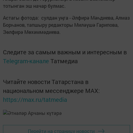
тотынган эш начар булмас.
Астагы фотода: сулдан уңга - Әлфирә Мәһдиева, Алмаз
Борһанов, тапшыру редакторы Миләүшә Гарипова,
Зөлфирә Мөхәммәдиева.
Следите за самым важным и интересным в
Telegram-канале
Татмедиа
Читайте новости Татарстана в
национальном мессенджере MАХ:
https://max.ru/tatmedia
Перейти на страницу новости