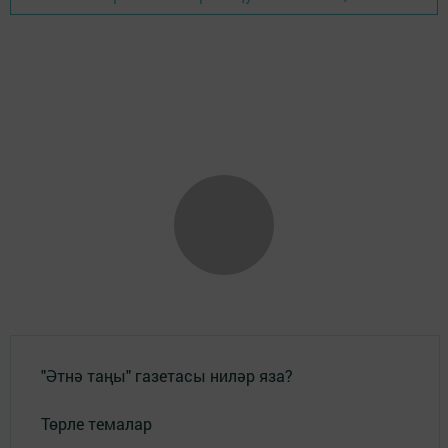
"Әтнә таңы" газетасы ниләр яза?
Төрле темалар