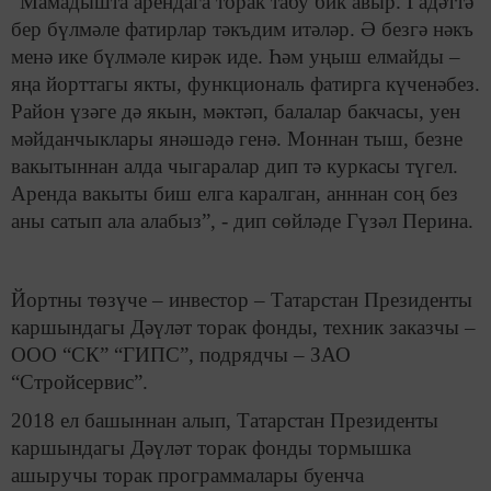
“Мамадышта арендага торак табу бик авыр. Гадәттә
бер бүлмәле фатирлар тәкъдим итәләр. Ә безгә нәкъ
менә ике бүлмәле кирәк иде. Һәм уңыш елмайды –
яңа йорттагы якты, функциональ фатирга күченәбез.
Район үзәге дә якын, мәктәп, балалар бакчасы, уен
мәйданчыклары янәшәдә генә. Моннан тыш, безне
вакытыннан алда чыгаралар дип тә куркасы түгел.
Аренда вакыты биш елга каралган, анннан соң без
аны сатып ала алабыз”, - дип сөйләде Гүзәл Перина.
Йортны төзүче – инвестор – Татарстан Президенты
каршындагы Дәүләт торак фонды, техник заказчы –
ООО “СК” “ГИПС”, подрядчы – ЗАО
“Стройсервис”.
2018 ел башыннан алып, Татарстан Президенты
каршындагы Дәүләт торак фонды тормышка
ашыручы торак программалары буенча