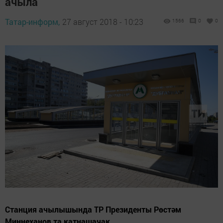
ачыла
Татар-информ,
27 август 2018 - 10:23
1566
0
0
Станция ачылышында ТР Президенты Рөстәм
Миңнеханов та катнашачак.