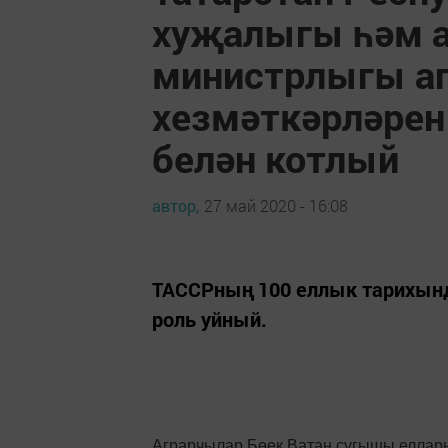
хуҗалыгы һәм 
министрлыгы аг
хезмәткәрләре
белән котлый
автор,
27 май 2020 - 16:08
ТАССРның 100 еллык тарихын
роль уйный.
Аграрчылар Бөек Ватан сугышы еллары