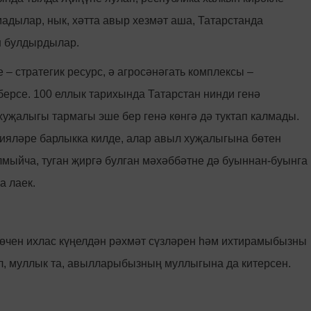
мадылар, нык, хәтта авыр хезмәт аша, Татарстанда
н булдырдылар.
– стратегик ресурс, ә агросәнәгать комплексы –
ерсе. 100 еллык тарихында Татарстан нинди генә
уҗалыгы тармагы эше бер генә көнгә дә туктап калмады.
тияләре барлыкка килде, алар авыл хуҗалыгына бөтен
мыйча, туган җиргә булган мәхәббәтне дә буыннан-буынга
а лаек.
 өчен ихлас күңелдән рәхмәт сүзләрен һәм ихтирамыбызны
ел, муллык та, авылларыбызның муллыгына да китерсен.