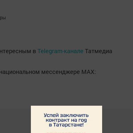
тры
интересным в
Telegram-канале
Татмедиа
в национальном мессенджере MАХ: