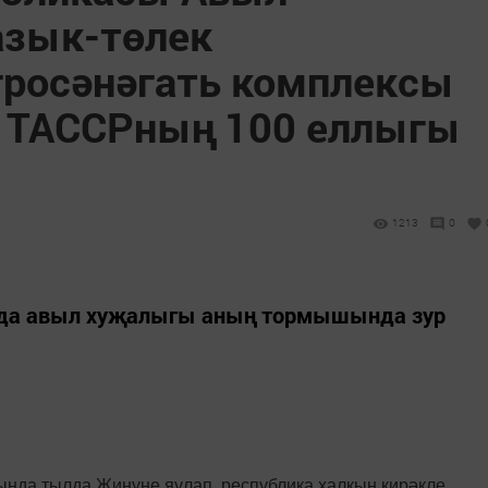
азык-төлек
росәнәгать комплексы
н ТАССРның 100 еллыгы
1213
0
да авыл хуҗалыгы аның тормышында зур
нда тылда Җиңүне яулап, республика халкын кирәкле