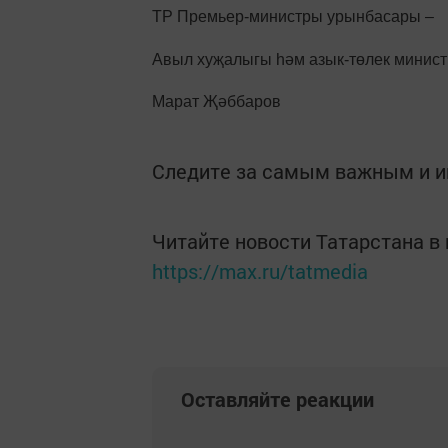
ТР Премьер-министры урынбасары –
Авыл хуҗалыгы һәм азык-төлек минис
Марат Җәббаров
Следите за самым важным и 
Читайте новости Татарстана 
https://max.ru/tatmedia
Оставляйте реакции