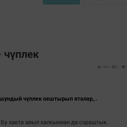
 чүплек
1294
0
шундый чүплек оештырып яталар,..
 Бу хакта авыл халкыннан да сораштык.