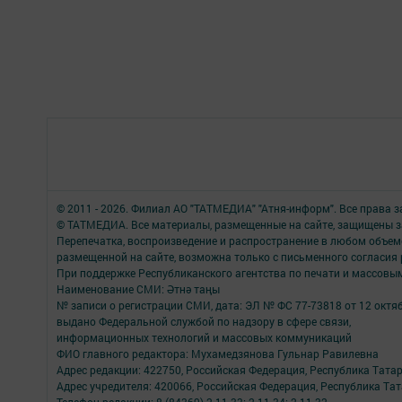
© 2011 - 2026. Филиал АО "ТАТМЕДИА" "Атня-информ". Все права 
© ТАТМЕДИА. Все материалы, размещенные на сайте, защищены з
Перепечатка, воспроизведение и распространение в любом объе
размещенной на сайте, возможна только с письменного согласия
При поддержке Республиканского агентства по печати и массов
Наименование СМИ: Әтнә таңы
№ записи о регистрации СМИ, дата: ЭЛ № ФС 77-73818 от 12 октяб
выдано Федеральной службой по надзору в сфере связи,
информационных технологий и массовых коммуникаций
ФИО главного редактора: Мухамедзянова Гульнар Равилевна
Адрес редакции: 422750, Российская Федерация, Республика Татарс
Адрес учредителя: 420066, Российская Федерация, Республика Тата