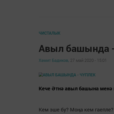
ЧИСТАЛЫК
Авыл башында -
Хәмит Бадиков,
27 май 2020 - 15:01
Кече Әтнә авыл башына менә 
Кем эше бу? Моңа кем гаепле?