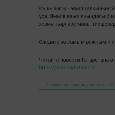
Иң кызыгы - авыл халкының б
үсә. Ямьле авыл янындагы бик
хезмәткәрләре моны тикшерерл
Следите за самым важным и 
Читайте новости Татарстана 
https://max.ru/tatmedia
Перейти на страницу новости