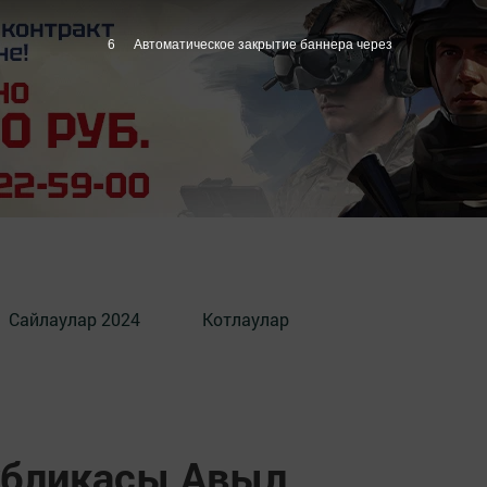
5
Автоматическое закрытие баннера через
Сайлаулар 2024
Котлаулар
убликасы Авыл