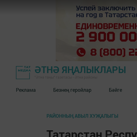
ӘТНӘ ЯҢАЛЫКЛАРЫ
"Әтнә таңы" газетасы - Әтнә районы
Реклама
Безнең геройлар
Бәйге
РАЙОННЫҢ АВЫЛ ХУҖАЛЫГЫ
Татарстан Респ