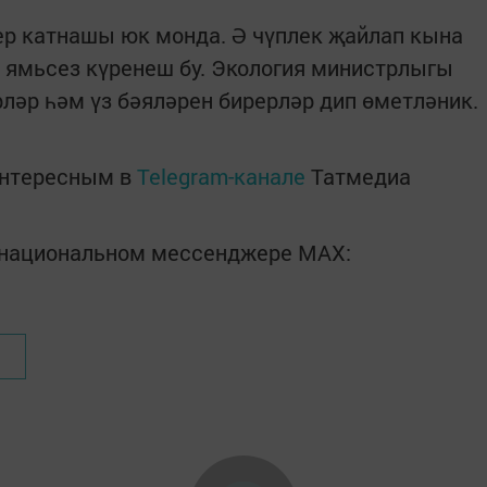
ер катнашы юк монда. Ә чүплек җайлап кына
 ямьсез күренеш бу. Экология министрлыгы
әр һәм үз бәяләрен бирерләр дип өметләник.
интересным в
Telegram-канале
Татмедиа
в национальном мессенджере MАХ: