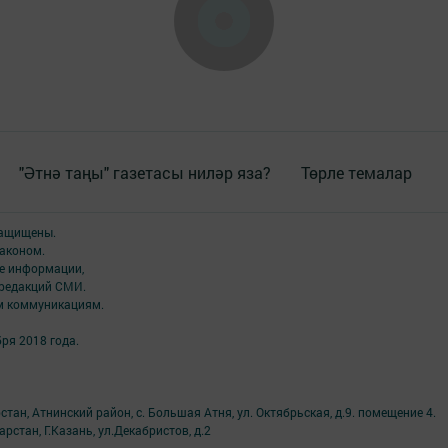
"Әтнә таңы" газетасы ниләр яза?
Төрле темалар
защищены.
аконом.
ме информации,
 редакций СМИ.
ым коммуникациям.
ря 2018 года.
тан, Атнинский район, с. Большая Атня, ул. Октябрьская, д.9. помещение 4.
рстан, Г.Казань, ул.Декабристов, д.2