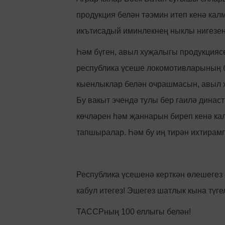
продукция белән тәэмин итеп кенә кал
икътисадый иминлекнең ныклы нигезе
Һәм бүген, авыл хуҗалыгы продукциясе 
республика үсеше локомотивларының б
кыенлыклар белән очрашмасын, авыл х
Бу вакыт эчендә тулы бер гаилә динас
көчләрен һәм җаннарын биреп кенә кал
тапшыралар. Һәм бу иң тирән ихтирамг
Республика үсешенә керткән өлешегез
кабул итегез! Эшегез шатлык кына түг
ТАССРның 100 еллыгы белән!